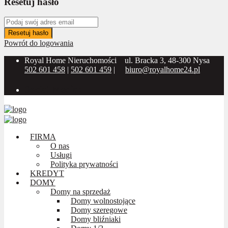
Resetuj hasło
Resetuj hasło
Powrót do logowania
Royal Home Nieruchomości
ul. Bracka 3, 48-300 Nysa
502 601 458
|
502 601 459
|
biuro@royalhome24.pl
Social Media:
FIRMA
O nas
Usługi
Polityka prywatności
KREDYT
DOMY
Domy na sprzedaż
Domy wolnostojące
Domy szeregowe
Domy bliźniaki