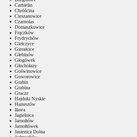
Carbielin
Chróścina
Cieszanowice
Czarnolas
Domaszkowice
Frączków
Frydrychów
Giełczyce
Gierałcice
Głebinów
Głogówek
Głuchołazy
Goświnowice
Goworowice
Grabin
Grabina
Gracze
Hajduki Nyskie
Hanuszów
Iława
Jagielnica
Jarnołtów
Jarnołtówek
Jasienica Dolna