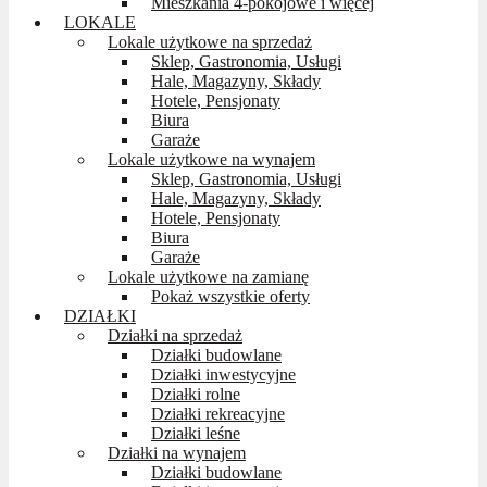
Mieszkania 4-pokojowe i więcej
LOKALE
Lokale użytkowe na sprzedaż
Sklep, Gastronomia, Usługi
Hale, Magazyny, Składy
Hotele, Pensjonaty
Biura
Garaże
Lokale użytkowe na wynajem
Sklep, Gastronomia, Usługi
Hale, Magazyny, Składy
Hotele, Pensjonaty
Biura
Garaże
Lokale użytkowe na zamianę
Pokaż wszystkie oferty
DZIAŁKI
Działki na sprzedaż
Działki budowlane
Działki inwestycyjne
Działki rolne
Działki rekreacyjne
Działki leśne
Działki na wynajem
Działki budowlane