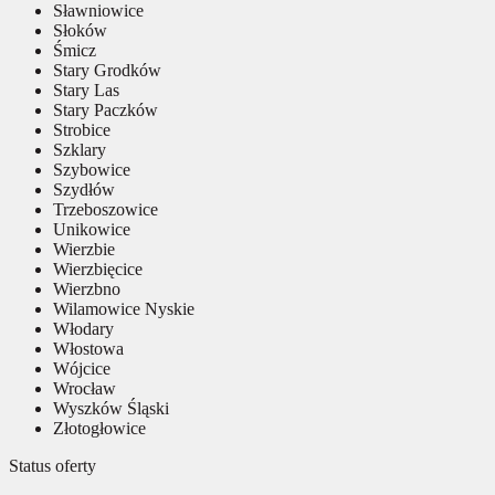
Sławniowice
Słoków
Śmicz
Stary Grodków
Stary Las
Stary Paczków
Strobice
Szklary
Szybowice
Szydłów
Trzeboszowice
Unikowice
Wierzbie
Wierzbięcice
Wierzbno
Wilamowice Nyskie
Włodary
Włostowa
Wójcice
Wrocław
Wyszków Śląski
Złotogłowice
Status oferty