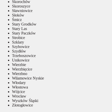
Skorochów
Skoroszyce
Sławniowice
Słoków
Śmicz
Stary Grodków
Stary Las
Stary Paczków
Strobice
Szklary
Szybowice
Szydłów
Trzeboszowice
Unikowice
Wierzbie
Wierzbięcice
Wierzbno
Wilamowice Nyskie
Włodary
Włostowa
Wójcice
Wrocław
Wyszków Śląski
Złotogłowice