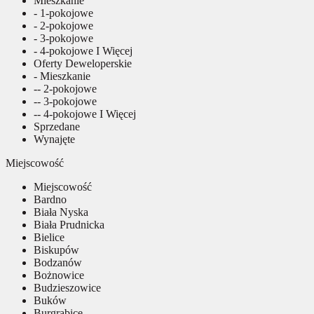
Mieszkanie
- 1-pokojowe
- 2-pokojowe
- 3-pokojowe
- 4-pokojowe I Więcej
Oferty Deweloperskie
- Mieszkanie
-- 2-pokojowe
-- 3-pokojowe
-- 4-pokojowe I Więcej
Sprzedane
Wynajęte
Miejscowość
Miejscowość
Bardno
Biała Nyska
Biała Prudnicka
Bielice
Biskupów
Bodzanów
Bożnowice
Budzieszowice
Buków
Burgrabice