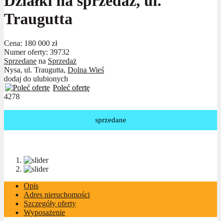
Działki na sprzedaż, ul.
Traugutta
Cena:
180 000 zł
Numer oferty: 39732
Sprzedane
na
Sprzedaż
Nysa, ul. Traugutta,
Dolna Wieś
dodaj do ulubionych
Poleć ofertę
4278
sprzedane
Opis
Adres nieruchomości
Szczegóły oferty
Wyposażenie