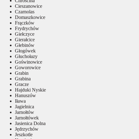
Chróścina
Cieszanowice
Czarnolas
Domaszkowice
Frączków
Frydrychów
Giełczyce
Gierałcice
Głebinów
Głogówek
Głuchołazy
Goświnowice
Goworowice
Grabin
Grabina
Gracze
Hajduki Nyskie
Hanuszów
Iława
Jagielnica
Jarnołtów
Jarnołtówek
Jasienica Dolna
Jędrzychów
Jeszkotle