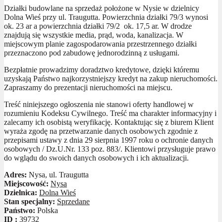
Działki budowlane na sprzedaż położone w Nysie w dzielnicy
Dolna Wieś przy ul. Traugutta. Powierzchnia działki 79/3 wynosi
ok. 23 ar a powierzchnia działki 79/2 ok. 17,5 ar. W drodze
znajdują się wszystkie media, prąd, woda, kanalizacja. W
miejscowym planie zagospodarowania przestrzennego działki
przeznaczono pod zabudowę jednorodzinną z usługami.
Bezpłatnie prowadzimy doradztwo kredytowe, dzięki któremu
uzyskają Państwo najkorzystniejszy kredyt na zakup nieruchomości.
Zapraszamy do prezentacji nieruchomości na miejscu.
Treść niniejszego ogłoszenia nie stanowi oferty handlowej w
rozumieniu Kodeksu Cywilnego. Treść ma charakter informacyjny i
zalecamy ich osobistą weryfikację. Kontaktując się z biurem Klient
wyraża zgodę na przetwarzanie danych osobowych zgodnie z
przepisami ustawy z dnia 29 sierpnia 1997 roku o ochronie danych
osobowych / Dz.U.Nr. 133 poz. 883/. Klientowi przysługuje prawo
do wglądu do swoich danych osobowych i ich aktualizacji.
Adres:
Nysa, ul. Traugutta
Miejscowość:
Nysa
Dzielnica:
Dolna Wieś
Stan specjalny:
Sprzedane
Państwo:
Polska
ID :
39732