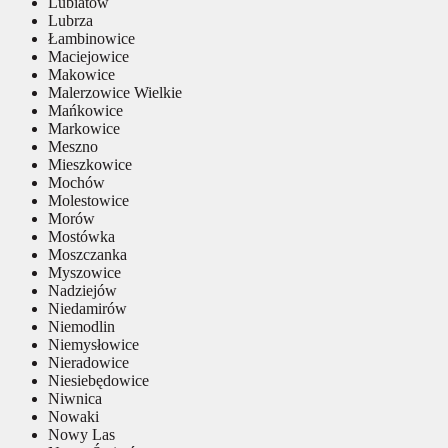
Lubiatów
Lubrza
Łambinowice
Maciejowice
Makowice
Malerzowice Wielkie
Mańkowice
Markowice
Meszno
Mieszkowice
Mochów
Molestowice
Morów
Mostówka
Moszczanka
Myszowice
Nadziejów
Niedamirów
Niemodlin
Niemysłowice
Nieradowice
Niesiebędowice
Niwnica
Nowaki
Nowy Las