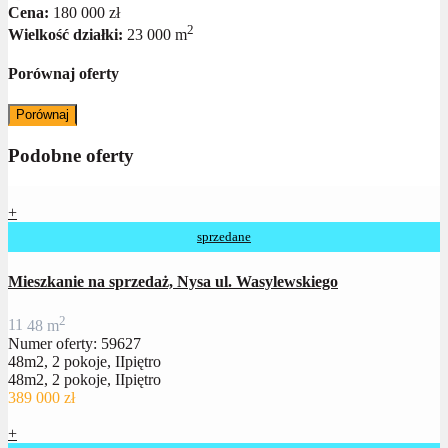
Cena:
180 000 zł
2
Wielkość działki:
23 000 m
Porównaj oferty
Porównaj
Podobne oferty
+
sprzedane
Mieszkanie na sprzedaż, Nysa ul. Wasylewskiego
2
1
1
48 m
Numer oferty: 59627
48m2, 2 pokoje, IIpiętro
48m2, 2 pokoje, IIpiętro
389 000 zł
+