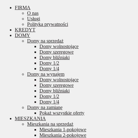
FIRMA
O nas
Usługi
Polityka prywatności
KREDYT
DOMY
Domy na sprzedaż
Domy wolnostojące
Domy szeregowe
Domy bliźniaki
Domy 1/2
Domy 1/4
Domy na wynajem
Domy wolnostojące
Domy szeregowe
Domy bliźniaki
Domy 1/2
Domy 1/4
Domy na zamianę
Pokaż wszystkie oferty
MIESZKANIA
Mieszkania na sprzedaż
Mieszkania 1-pokojowe
Mieszkania 2-pokojowe