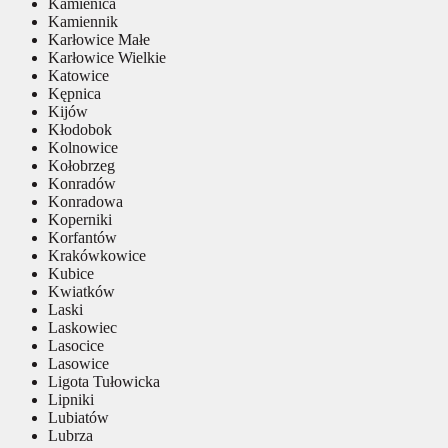
Kamienica
Kamiennik
Karłowice Małe
Karłowice Wielkie
Katowice
Kępnica
Kijów
Kłodobok
Kolnowice
Kołobrzeg
Konradów
Konradowa
Koperniki
Korfantów
Krakówkowice
Kubice
Kwiatków
Laski
Laskowiec
Lasocice
Lasowice
Ligota Tułowicka
Lipniki
Lubiatów
Lubrza