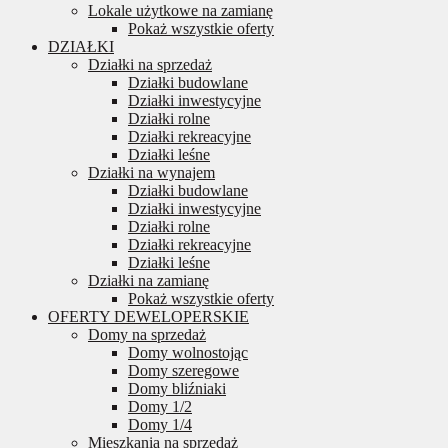
Lokale użytkowe na zamianę
Pokaż wszystkie oferty
DZIAŁKI
Działki na sprzedaż
Działki budowlane
Działki inwestycyjne
Działki rolne
Działki rekreacyjne
Działki leśne
Działki na wynajem
Działki budowlane
Działki inwestycyjne
Działki rolne
Działki rekreacyjne
Działki leśne
Działki na zamianę
Pokaż wszystkie oferty
OFERTY DEWELOPERSKIE
Domy na sprzedaż
Domy wolnostojąc
Domy szeregowe
Domy bliźniaki
Domy 1/2
Domy 1/4
Mieszkania na sprzedaż