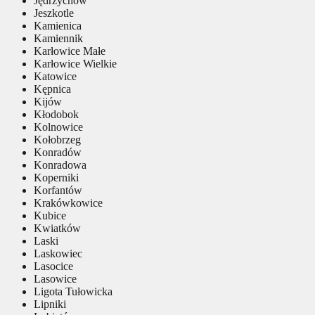
Jędrzychów
Jeszkotle
Kamienica
Kamiennik
Karłowice Małe
Karłowice Wielkie
Katowice
Kępnica
Kijów
Kłodobok
Kolnowice
Kołobrzeg
Konradów
Konradowa
Koperniki
Korfantów
Krakówkowice
Kubice
Kwiatków
Laski
Laskowiec
Lasocice
Lasowice
Ligota Tułowicka
Lipniki