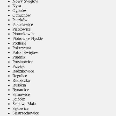
Nowy Świętów
Nysa
Ogonów
Otmuchów
Paczków
Pakosławice
Piątkowice
Piorunkowice
Piotrowice Nyskie
Podlesie
Pokrzywna
Polski Świętów
Prudnik
Prusinowice
Przełęk
Radzikowice
Regulice
Rudziczka
Rusocin
Rynarcice
Sarnowice
Ścibórz
Ścinawa Mała
Sękowice
Siestrzechowice