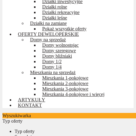
Działki inwestycyjne
Działki rolne
Działki rekreacyjne
Działki leśne
Działki na zamianę
Pokaż wszystkie oferty
OFERTY DEWELOPERSKIE
Domy na sprzedaż
Domy wolnostojąc
Domy szeregowe
Domy bliźniaki
Domy 1/2
Domy 1/4
Mieszkania na sprzedaż
Mieszkania 1-pokojowe
Mieszkania 2-pokojowe
Mieszkania 3-pokojowe
Mieszkania 4-pokojowe i więcej
ARTYKUŁY
KONTAKT
Wyszukiwarka
Typ oferty
Typ oferty