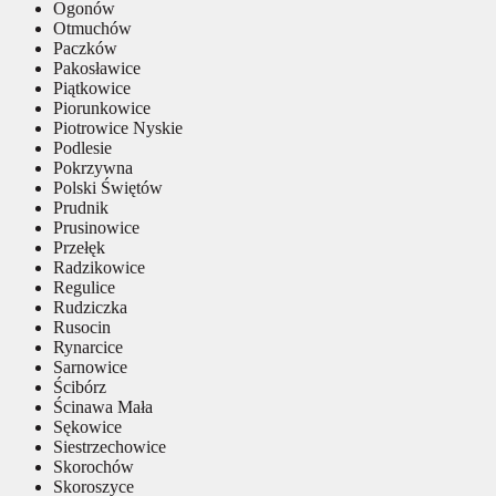
Ogonów
Otmuchów
Paczków
Pakosławice
Piątkowice
Piorunkowice
Piotrowice Nyskie
Podlesie
Pokrzywna
Polski Świętów
Prudnik
Prusinowice
Przełęk
Radzikowice
Regulice
Rudziczka
Rusocin
Rynarcice
Sarnowice
Ścibórz
Ścinawa Mała
Sękowice
Siestrzechowice
Skorochów
Skoroszyce