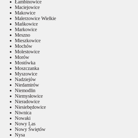
Łambinowice
Maciejowice
Makowice
Malerzowice Wielkie
Mańkowice
Markowice
Meszno
Mieszkowice
Mochów
Molestowice
Morów
Mostówka
Moszczanka
Myszowice
Nadziejów
Niedamirów
Niemodlin
Niemysłowice
Nieradowice
Niesiebędowice
Niwnica
Nowaki
Nowy Las
Nowy Świętów
Nysa