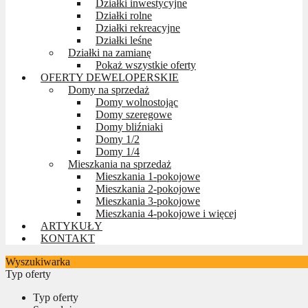
Działki inwestycyjne
Działki rolne
Działki rekreacyjne
Działki leśne
Działki na zamianę
Pokaż wszystkie oferty
OFERTY DEWELOPERSKIE
Domy na sprzedaż
Domy wolnostojąc
Domy szeregowe
Domy bliźniaki
Domy 1/2
Domy 1/4
Mieszkania na sprzedaż
Mieszkania 1-pokojowe
Mieszkania 2-pokojowe
Mieszkania 3-pokojowe
Mieszkania 4-pokojowe i więcej
ARTYKUŁY
KONTAKT
Wyszukiwarka
Typ oferty
Typ oferty