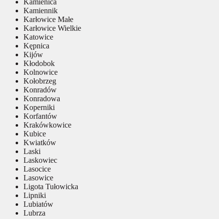
Kamienica
Kamiennik
Karłowice Małe
Karłowice Wielkie
Katowice
Kępnica
Kijów
Kłodobok
Kolnowice
Kołobrzeg
Konradów
Konradowa
Koperniki
Korfantów
Krakówkowice
Kubice
Kwiatków
Laski
Laskowiec
Lasocice
Lasowice
Ligota Tułowicka
Lipniki
Lubiatów
Lubrza