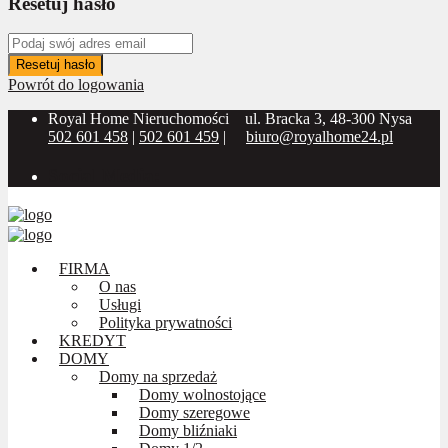
Resetuj hasło
Resetuj hasło
Powrót do logowania
Royal Home Nieruchomości
ul. Bracka 3, 48-300 Nysa
502 601 458
|
502 601 459
|
biuro@royalhome24.pl
Social Media:
FIRMA
O nas
Usługi
Polityka prywatności
KREDYT
DOMY
Domy na sprzedaż
Domy wolnostojące
Domy szeregowe
Domy bliźniaki