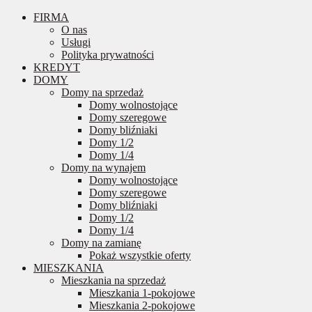
FIRMA
O nas
Usługi
Polityka prywatności
KREDYT
DOMY
Domy na sprzedaż
Domy wolnostojące
Domy szeregowe
Domy bliźniaki
Domy 1/2
Domy 1/4
Domy na wynajem
Domy wolnostojące
Domy szeregowe
Domy bliźniaki
Domy 1/2
Domy 1/4
Domy na zamianę
Pokaż wszystkie oferty
MIESZKANIA
Mieszkania na sprzedaż
Mieszkania 1-pokojowe
Mieszkania 2-pokojowe