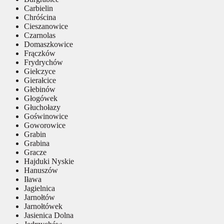
Carbielin
Chróścina
Cieszanowice
Czarnolas
Domaszkowice
Frączków
Frydrychów
Giełczyce
Gierałcice
Głebinów
Głogówek
Głuchołazy
Goświnowice
Goworowice
Grabin
Grabina
Gracze
Hajduki Nyskie
Hanuszów
Iława
Jagielnica
Jarnołtów
Jarnołtówek
Jasienica Dolna