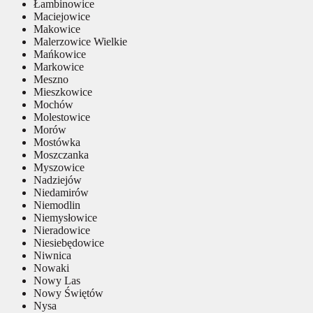
Łambinowice
Maciejowice
Makowice
Malerzowice Wielkie
Mańkowice
Markowice
Meszno
Mieszkowice
Mochów
Molestowice
Morów
Mostówka
Moszczanka
Myszowice
Nadziejów
Niedamirów
Niemodlin
Niemysłowice
Nieradowice
Niesiebędowice
Niwnica
Nowaki
Nowy Las
Nowy Świętów
Nysa