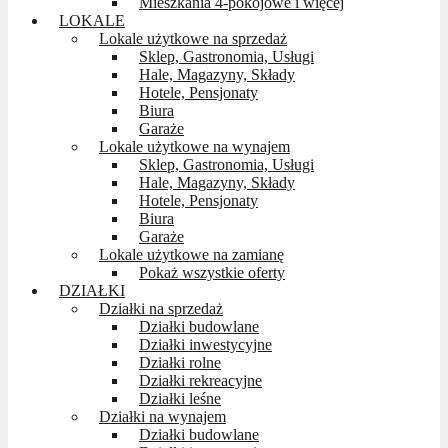
Mieszkania 4-pokojowe i więcej
LOKALE
Lokale użytkowe na sprzedaż
Sklep, Gastronomia, Usługi
Hale, Magazyny, Składy
Hotele, Pensjonaty
Biura
Garaże
Lokale użytkowe na wynajem
Sklep, Gastronomia, Usługi
Hale, Magazyny, Składy
Hotele, Pensjonaty
Biura
Garaże
Lokale użytkowe na zamianę
Pokaż wszystkie oferty
DZIAŁKI
Działki na sprzedaż
Działki budowlane
Działki inwestycyjne
Działki rolne
Działki rekreacyjne
Działki leśne
Działki na wynajem
Działki budowlane