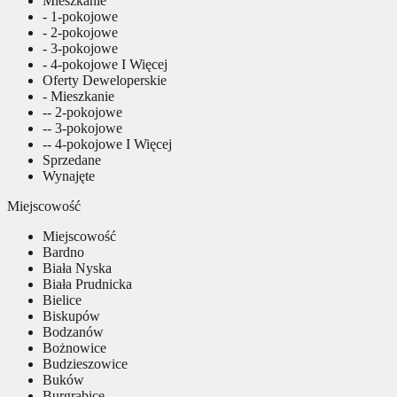
Mieszkanie
- 1-pokojowe
- 2-pokojowe
- 3-pokojowe
- 4-pokojowe I Więcej
Oferty Deweloperskie
- Mieszkanie
-- 2-pokojowe
-- 3-pokojowe
-- 4-pokojowe I Więcej
Sprzedane
Wynajęte
Miejscowość
Miejscowość
Bardno
Biała Nyska
Biała Prudnicka
Bielice
Biskupów
Bodzanów
Bożnowice
Budzieszowice
Buków
Burgrabice