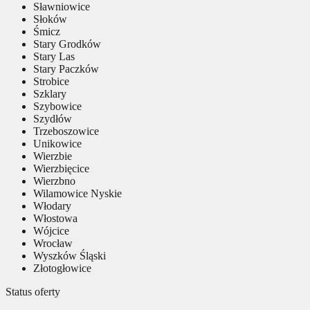
Sławniowice
Słoków
Śmicz
Stary Grodków
Stary Las
Stary Paczków
Strobice
Szklary
Szybowice
Szydłów
Trzeboszowice
Unikowice
Wierzbie
Wierzbięcice
Wierzbno
Wilamowice Nyskie
Włodary
Włostowa
Wójcice
Wrocław
Wyszków Śląski
Złotogłowice
Status oferty