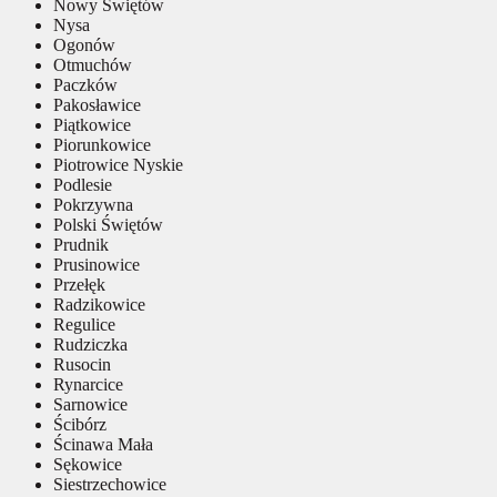
Nowy Świętów
Nysa
Ogonów
Otmuchów
Paczków
Pakosławice
Piątkowice
Piorunkowice
Piotrowice Nyskie
Podlesie
Pokrzywna
Polski Świętów
Prudnik
Prusinowice
Przełęk
Radzikowice
Regulice
Rudziczka
Rusocin
Rynarcice
Sarnowice
Ścibórz
Ścinawa Mała
Sękowice
Siestrzechowice