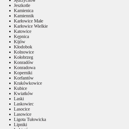
Jędrzychów
Jeszkotle
Kamienica
Kamiennik
Karłowice Małe
Karłowice Wielkie
Katowice
Kępnica
Kijów
Kłodobok
Kolnowice
Kołobrzeg
Konradów
Konradowa
Koperniki
Korfantów
Krakówkowice
Kubice
Kwiatków
Laski
Laskowiec
Lasocice
Lasowice
Ligota Tułowicka
Lipniki