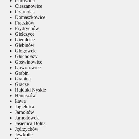
Chróścina
Cieszanowice
Czarnolas
Domaszkowice
Frączków
Frydrychów
Giełczyce
Gierałcice
Głebinów
Głogówek
Głuchołazy
Goświnowice
Goworowice
Grabin
Grabina
Gracze
Hajduki Nyskie
Hanuszów
Iława
Jagielnica
Jarnołtów
Jarnołtówek
Jasienica Dolna
Jędrzychów
Jeszkotle