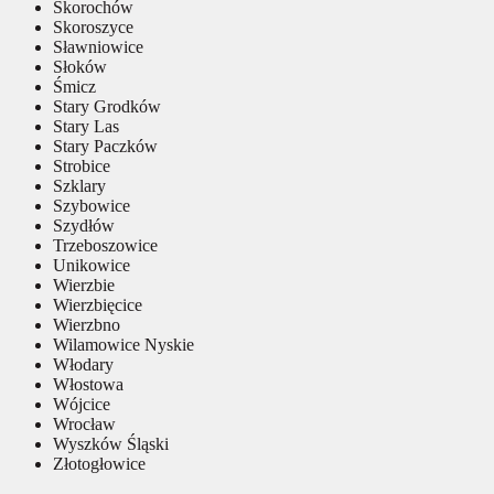
Skorochów
Skoroszyce
Sławniowice
Słoków
Śmicz
Stary Grodków
Stary Las
Stary Paczków
Strobice
Szklary
Szybowice
Szydłów
Trzeboszowice
Unikowice
Wierzbie
Wierzbięcice
Wierzbno
Wilamowice Nyskie
Włodary
Włostowa
Wójcice
Wrocław
Wyszków Śląski
Złotogłowice