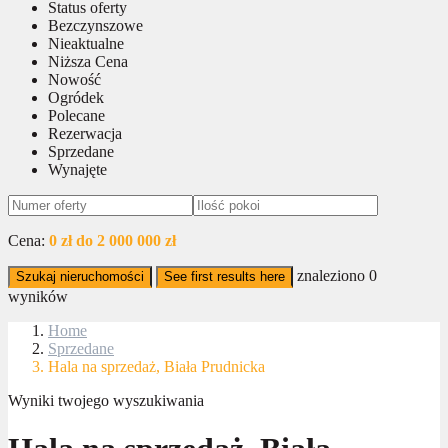
Status oferty
Bezczynszowe
Nieaktualne
Niższa Cena
Nowość
Ogródek
Polecane
Rezerwacja
Sprzedane
Wynajęte
Cena:
0 zł do 2 000 000 zł
znaleziono
0
Szukaj nieruchomości
See first results here
wyników
Home
Sprzedane
Hala na sprzedaż, Biała Prudnicka
Wyniki twojego wyszukiwania