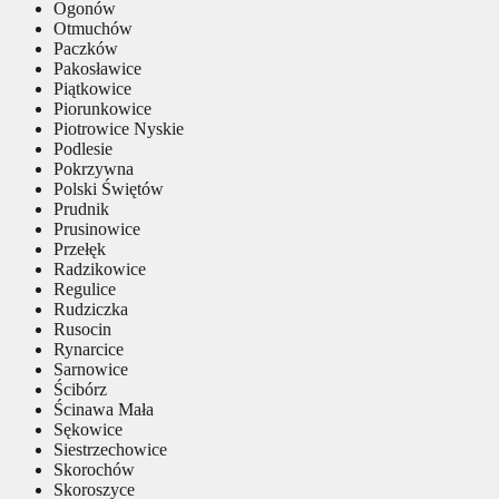
Ogonów
Otmuchów
Paczków
Pakosławice
Piątkowice
Piorunkowice
Piotrowice Nyskie
Podlesie
Pokrzywna
Polski Świętów
Prudnik
Prusinowice
Przełęk
Radzikowice
Regulice
Rudziczka
Rusocin
Rynarcice
Sarnowice
Ścibórz
Ścinawa Mała
Sękowice
Siestrzechowice
Skorochów
Skoroszyce