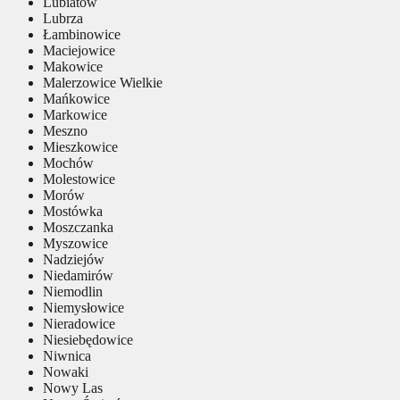
Lubiatów
Lubrza
Łambinowice
Maciejowice
Makowice
Malerzowice Wielkie
Mańkowice
Markowice
Meszno
Mieszkowice
Mochów
Molestowice
Morów
Mostówka
Moszczanka
Myszowice
Nadziejów
Niedamirów
Niemodlin
Niemysłowice
Nieradowice
Niesiebędowice
Niwnica
Nowaki
Nowy Las