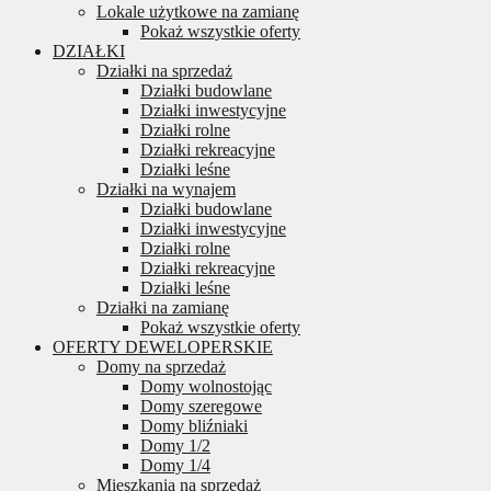
Lokale użytkowe na zamianę
Pokaż wszystkie oferty
DZIAŁKI
Działki na sprzedaż
Działki budowlane
Działki inwestycyjne
Działki rolne
Działki rekreacyjne
Działki leśne
Działki na wynajem
Działki budowlane
Działki inwestycyjne
Działki rolne
Działki rekreacyjne
Działki leśne
Działki na zamianę
Pokaż wszystkie oferty
OFERTY DEWELOPERSKIE
Domy na sprzedaż
Domy wolnostojąc
Domy szeregowe
Domy bliźniaki
Domy 1/2
Domy 1/4
Mieszkania na sprzedaż