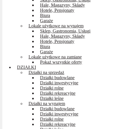
Hale, Magazyny, Składy
Hotele, Pensjonaty
Biura
Garaże
Lokale użytkowe na wynajem
Sklep, Gastronomia, Usługi
Hale, Magazyny, Składy
Hotele, Pensjonaty
Biura
Garaże
Lokale użytkowe na zamianę
Pokaż wszystkie oferty
DZIAŁKI
Działki na sprzedaż
Działki budowlane
Działki inwestycyjne
Działki rolne
Działki rekreacyjne
Działki leśne
Działki na wynajem
Działki budowlane
Działki inwestycyjne
Działki rolne
Działki rekreacyjne