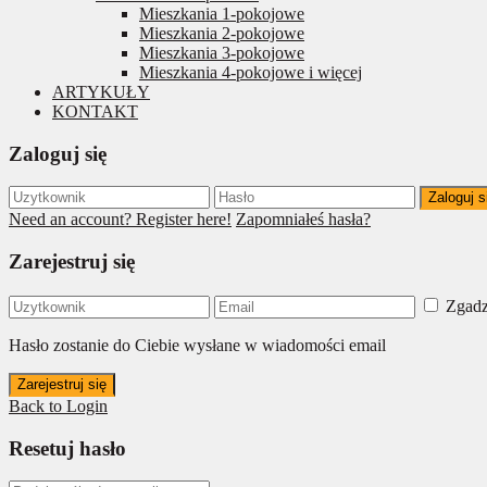
Mieszkania 1-pokojowe
Mieszkania 2-pokojowe
Mieszkania 3-pokojowe
Mieszkania 4-pokojowe i więcej
ARTYKUŁY
KONTAKT
Zaloguj się
Zaloguj s
Need an account? Register here!
Zapomniałeś hasła?
Zarejestruj się
Zgadz
Hasło zostanie do Ciebie wysłane w wiadomości email
Zarejestruj się
Back to Login
Resetuj hasło