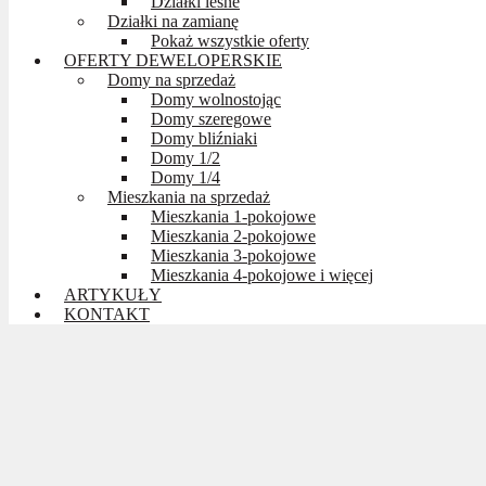
Działki leśne
Działki na zamianę
Pokaż wszystkie oferty
OFERTY DEWELOPERSKIE
Domy na sprzedaż
Domy wolnostojąc
Domy szeregowe
Domy bliźniaki
Domy 1/2
Domy 1/4
Mieszkania na sprzedaż
Mieszkania 1-pokojowe
Mieszkania 2-pokojowe
Mieszkania 3-pokojowe
Mieszkania 4-pokojowe i więcej
ARTYKUŁY
KONTAKT