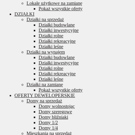
Lokale użytkowe na zamianę
Pokaż wszystkie oferty
DZIAŁKI
Działki na sprzedaż
Działki budowlane
Działki inwestycyjne
Działki rolne
Działki rekreacyjne
Działki leśne
Działki na wynajem
Działki budowlane
Działki inwestycyjne
Działki rolne
Działki rekreacyjne
Działki leśne
Działki na zamianę
Pokaż wszystkie oferty
OFERTY DEWELOPERSKIE
Domy na sprzedaż
Domy wolnostojąc
Domy szeregowe
Domy bliźniaki
Domy 1/2
Domy 1/4
Mieszkania na sprzedaż