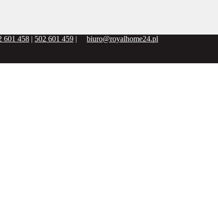
2 601 458
|
502 601 459
|
biuro@royalhome24.pl