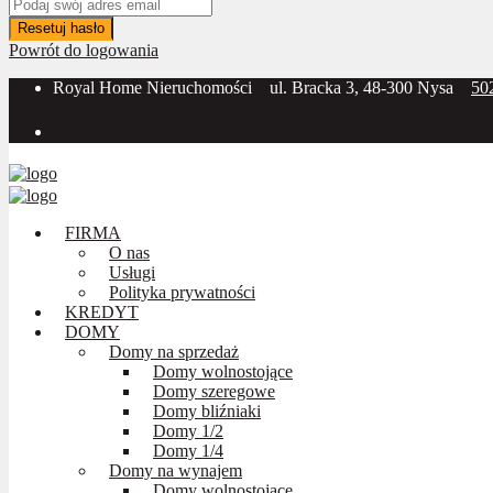
Resetuj hasło
Powrót do logowania
Royal Home Nieruchomości
ul. Bracka 3, 48-300 Nysa
50
Social Media:
FIRMA
O nas
Usługi
Polityka prywatności
KREDYT
DOMY
Domy na sprzedaż
Domy wolnostojące
Domy szeregowe
Domy bliźniaki
Domy 1/2
Domy 1/4
Domy na wynajem
Domy wolnostojące