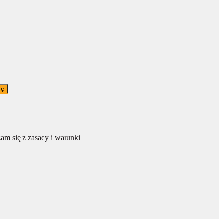
ię
am się z
zasady i warunki