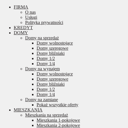
FIRMA
O nas
Usługi
Polityka prywatności
KREDYT
DOMY
Domy na sprzedaż
Domy wolnostojące
Domy szeregowe
Domy bliźniaki
Domy 1/2
Domy 1/4
Domy na wynajem
Domy wolnostojące
Domy szeregowe
Domy bliźniaki
Domy 1/2
Domy 1/4
Domy na zamianę
Pokaż wszystkie oferty
MIESZKANIA
Mieszkania na sprzedaż
Mieszkania 1-pokojowe
Mieszkania 2-pokojowe