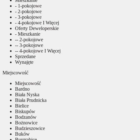
Mieszkanie
- 1-pokojowe
- 2-pokojowe
- 3-pokojowe
- 4-pokojowe I Więcej
Oferty Deweloperskie
- Mieszkanie
-- 2-pokojowe
-- 3-pokojowe
-- 4-pokojowe I Więcej
Sprzedane
Wynajęte
Miejscowość
Miejscowość
Bardno
Biała Nyska
Biała Prudnicka
Bielice
Biskupów
Bodzanów
Bożnowice
Budzieszowice
Buków
Burgrabice