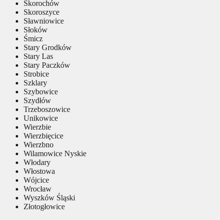
Skorochów
Skoroszyce
Sławniowice
Słoków
Śmicz
Stary Grodków
Stary Las
Stary Paczków
Strobice
Szklary
Szybowice
Szydłów
Trzeboszowice
Unikowice
Wierzbie
Wierzbięcice
Wierzbno
Wilamowice Nyskie
Włodary
Włostowa
Wójcice
Wrocław
Wyszków Śląski
Złotogłowice