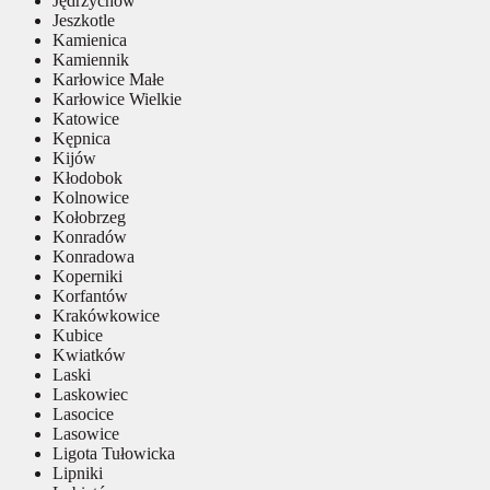
Jędrzychów
Jeszkotle
Kamienica
Kamiennik
Karłowice Małe
Karłowice Wielkie
Katowice
Kępnica
Kijów
Kłodobok
Kolnowice
Kołobrzeg
Konradów
Konradowa
Koperniki
Korfantów
Krakówkowice
Kubice
Kwiatków
Laski
Laskowiec
Lasocice
Lasowice
Ligota Tułowicka
Lipniki