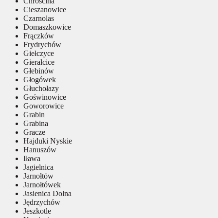
Chróścina
Cieszanowice
Czarnolas
Domaszkowice
Frączków
Frydrychów
Giełczyce
Gierałcice
Głebinów
Głogówek
Głuchołazy
Goświnowice
Goworowice
Grabin
Grabina
Gracze
Hajduki Nyskie
Hanuszów
Iława
Jagielnica
Jarnołtów
Jarnołtówek
Jasienica Dolna
Jędrzychów
Jeszkotle