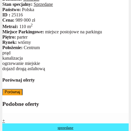
Stan specjalny:
Sprzedane
Państwo:
Polska
ID :
25116
Cena:
989 000 zł
2
Metraż:
110 m
Miejsce Parkingowe:
miejsce postojowe na parkingu
Piętro:
parter
Rynek:
wtórny
Położenie:
Centrum
prąd
kanalizacja
ogrzewanie miejskie
dojazd drogą asfaltową
Porównaj oferty
Porównaj
Podobne oferty
+
sprzedane