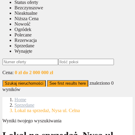
Status oferty
Bezczynszowe
Nieaktualne
Niższa Cena
Nowość
Ogródek
Polecane
Rezerwacja
Sprzedane
Wynajęte
Cena:
0 zł do 2 000 000 zł
znaleziono
0
Szukaj nieruchomości
See first results here
wyników
Home
Sprzedane
Lokal na sprzedaż, Nysa ul. Celna
Wyniki twojego wyszukiwania