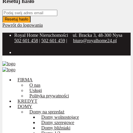
Resetuj hasło
Resetuj hasło
Powrót do logowania
Royal Home Nieruchomości
ul. Bracka 3, 48-300 Nysa
502 601 458
|
502 601 459
|
biuro@royalhome24.pl
Social Media:
FIRMA
O nas
Usługi
Polityka prywatności
KREDYT
DOMY
Domy na sprzedaż
Domy wolnostojące
Domy szeregowe
Domy bliźniaki