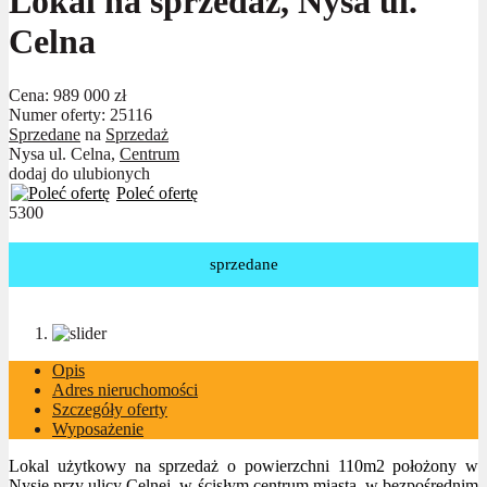
Lokal na sprzedaż, Nysa ul.
Celna
Cena:
989 000 zł
Numer oferty: 25116
Sprzedane
na
Sprzedaż
Nysa ul. Celna,
Centrum
dodaj do ulubionych
Poleć ofertę
5300
sprzedane
Opis
Adres nieruchomości
Szczegóły oferty
Wyposażenie
Lokal użytkowy na sprzedaż o powierzchni 110m2 położony w
Nysie przy ulicy Celnej, w ścisłym centrum miasta, w bezpośrednim