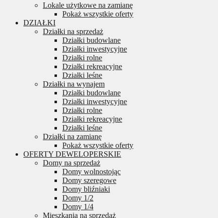
Lokale użytkowe na zamianę
Pokaż wszystkie oferty
DZIAŁKI
Działki na sprzedaż
Działki budowlane
Działki inwestycyjne
Działki rolne
Działki rekreacyjne
Działki leśne
Działki na wynajem
Działki budowlane
Działki inwestycyjne
Działki rolne
Działki rekreacyjne
Działki leśne
Działki na zamianę
Pokaż wszystkie oferty
OFERTY DEWELOPERSKIE
Domy na sprzedaż
Domy wolnostojąc
Domy szeregowe
Domy bliźniaki
Domy 1/2
Domy 1/4
Mieszkania na sprzedaż