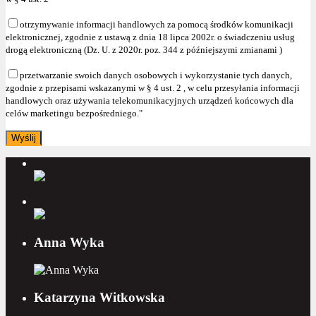
otrzymywanie informacji handlowych za pomocą środków komunikacji
elektronicznej, zgodnie z ustawą z dnia 18 lipca 2002r. o świadczeniu usług
drogą elektroniczną (Dz. U. z 2020r. poz. 344 z późniejszymi zmianami )
przetwarzanie swoich danych osobowych i wykorzystanie tych danych,
zgodnie z przepisami wskazanymi w § 4 ust. 2 , w celu przesyłania informacji
handlowych oraz używania telekomunikacyjnych urządzeń końcowych dla
celów marketingu bezpośredniego."
Anna Wyka
Katarzyna Witkowska