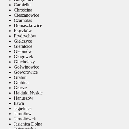
Carbielin
Chróścina
Cieszanowice
Czarnolas
Domaszkowice
Frączków
Frydrychów
Giełczyce
Gierałcice
Głebinów
Głogówek
Głuchołazy
Goświnowice
Goworowice
Grabin
Grabina
Gracze
Hajduki Nyskie
Hanuszów
Iława
Jagielnica
Jarnołtów
Jarnołtówek
Jasienica Dolna