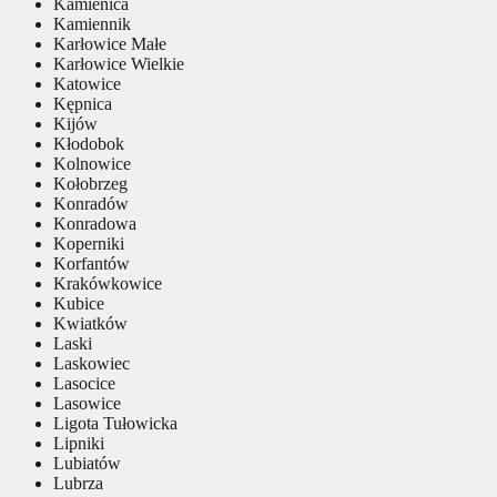
Kamienica
Kamiennik
Karłowice Małe
Karłowice Wielkie
Katowice
Kępnica
Kijów
Kłodobok
Kolnowice
Kołobrzeg
Konradów
Konradowa
Koperniki
Korfantów
Krakówkowice
Kubice
Kwiatków
Laski
Laskowiec
Lasocice
Lasowice
Ligota Tułowicka
Lipniki
Lubiatów
Lubrza