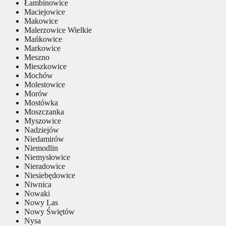
Łambinowice
Maciejowice
Makowice
Malerzowice Wielkie
Mańkowice
Markowice
Meszno
Mieszkowice
Mochów
Molestowice
Morów
Mostówka
Moszczanka
Myszowice
Nadziejów
Niedamirów
Niemodlin
Niemysłowice
Nieradowice
Niesiebędowice
Niwnica
Nowaki
Nowy Las
Nowy Świętów
Nysa