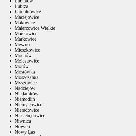
Lubiatów
Lubrza
Łambinowice
Maciejowice
Makowice
Malerzowice Wielkie
Mańkowice
Markowice
Meszno
Mieszkowice
Mochów
Molestowice
Morów
Mostówka
Moszczanka
Myszowice
Nadziejów
Niedamirów
Niemodlin
Niemysłowice
Nieradowice
Niesiebędowice
Niwnica
Nowaki
Nowy Las