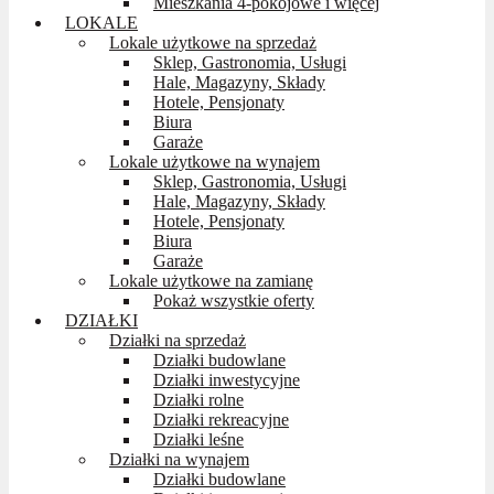
Mieszkania 4-pokojowe i więcej
LOKALE
Lokale użytkowe na sprzedaż
Sklep, Gastronomia, Usługi
Hale, Magazyny, Składy
Hotele, Pensjonaty
Biura
Garaże
Lokale użytkowe na wynajem
Sklep, Gastronomia, Usługi
Hale, Magazyny, Składy
Hotele, Pensjonaty
Biura
Garaże
Lokale użytkowe na zamianę
Pokaż wszystkie oferty
DZIAŁKI
Działki na sprzedaż
Działki budowlane
Działki inwestycyjne
Działki rolne
Działki rekreacyjne
Działki leśne
Działki na wynajem
Działki budowlane