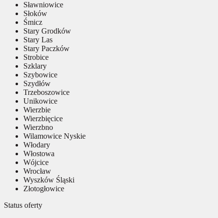
Sławniowice
Słoków
Śmicz
Stary Grodków
Stary Las
Stary Paczków
Strobice
Szklary
Szybowice
Szydłów
Trzeboszowice
Unikowice
Wierzbie
Wierzbięcice
Wierzbno
Wilamowice Nyskie
Włodary
Włostowa
Wójcice
Wrocław
Wyszków Śląski
Złotogłowice
Status oferty