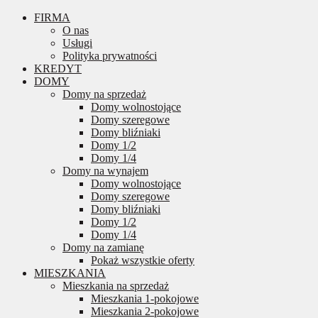
FIRMA
O nas
Usługi
Polityka prywatności
KREDYT
DOMY
Domy na sprzedaż
Domy wolnostojące
Domy szeregowe
Domy bliźniaki
Domy 1/2
Domy 1/4
Domy na wynajem
Domy wolnostojące
Domy szeregowe
Domy bliźniaki
Domy 1/2
Domy 1/4
Domy na zamianę
Pokaż wszystkie oferty
MIESZKANIA
Mieszkania na sprzedaż
Mieszkania 1-pokojowe
Mieszkania 2-pokojowe