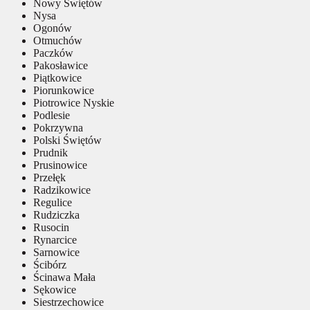
Nowy Świętów
Nysa
Ogonów
Otmuchów
Paczków
Pakosławice
Piątkowice
Piorunkowice
Piotrowice Nyskie
Podlesie
Pokrzywna
Polski Świętów
Prudnik
Prusinowice
Przełęk
Radzikowice
Regulice
Rudziczka
Rusocin
Rynarcice
Sarnowice
Ścibórz
Ścinawa Mała
Sękowice
Siestrzechowice