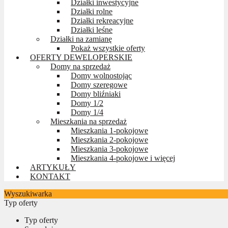
Działki inwestycyjne
Działki rolne
Działki rekreacyjne
Działki leśne
Działki na zamianę
Pokaż wszystkie oferty
OFERTY DEWELOPERSKIE
Domy na sprzedaż
Domy wolnostojąc
Domy szeregowe
Domy bliźniaki
Domy 1/2
Domy 1/4
Mieszkania na sprzedaż
Mieszkania 1-pokojowe
Mieszkania 2-pokojowe
Mieszkania 3-pokojowe
Mieszkania 4-pokojowe i więcej
ARTYKUŁY
KONTAKT
Wyszukiwarka
Typ oferty
Typ oferty