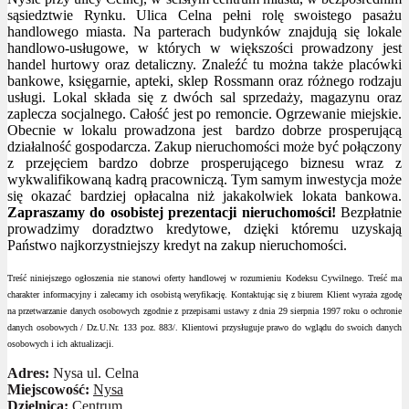
sąsiedztwie Rynku. Ulica Celna pełni rolę swoistego pasażu
handlowego miasta. Na parterach budynków znajdują się lokale
handlowo-usługowe, w których w większości prowadzony jest
handel hurtowy oraz detaliczny. Znaleźć tu można także placówki
bankowe, księgarnie, apteki, sklep Rossmann oraz różnego rodzaju
usługi. Lokal składa się z dwóch sal sprzedaży, magazynu oraz
zaplecza socjalnego. Całość jest po remoncie. Ogrzewanie miejskie.
Obecnie w lokalu prowadzona jest bardzo dobrze prosperującą
działalność gospodarcza. Zakup nieruchomości może być połączony
z przejęciem bardzo dobrze prosperującego biznesu wraz z
wykwalifikowaną kadrą pracowniczą. Tym samym inwestycja może
się okazać bardziej opłacalna niż jakakolwiek lokata bankowa.
Zapraszamy do osobistej prezentacji nieruchomości!
Bezpłatnie
prowadzimy doradztwo kredytowe, dzięki któremu uzyskają
Państwo najkorzystniejszy kredyt na zakup nieruchomości.
Treść niniejszego ogłoszenia nie stanowi oferty handlowej w rozumieniu Kodeksu Cywilnego. Treść ma
charakter informacyjny i zalecamy ich osobistą weryfikację. Kontaktując się z biurem Klient wyraża zgodę
na przetwarzanie danych osobowych zgodnie z przepisami ustawy z dnia 29 sierpnia 1997 roku o ochronie
danych osobowych / Dz.U.Nr. 133 poz. 883/. Klientowi przysługuje prawo do wglądu do swoich danych
osobowych i ich aktualizacji.
Adres:
Nysa ul. Celna
Miejscowość:
Nysa
Dzielnica:
Centrum