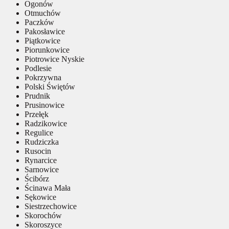
Ogonów
Otmuchów
Paczków
Pakosławice
Piątkowice
Piorunkowice
Piotrowice Nyskie
Podlesie
Pokrzywna
Polski Świętów
Prudnik
Prusinowice
Przełęk
Radzikowice
Regulice
Rudziczka
Rusocin
Rynarcice
Sarnowice
Ścibórz
Ścinawa Mała
Sękowice
Siestrzechowice
Skorochów
Skoroszyce