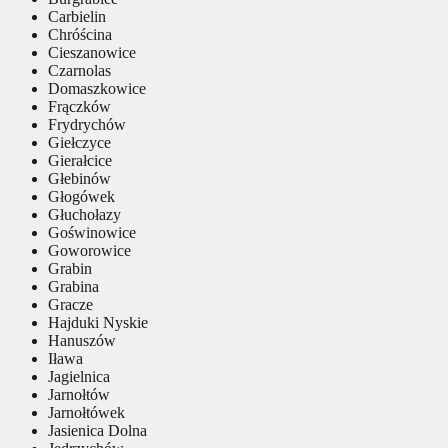
Carbielin
Chróścina
Cieszanowice
Czarnolas
Domaszkowice
Frączków
Frydrychów
Giełczyce
Gierałcice
Głebinów
Głogówek
Głuchołazy
Goświnowice
Goworowice
Grabin
Grabina
Gracze
Hajduki Nyskie
Hanuszów
Iława
Jagielnica
Jarnołtów
Jarnołtówek
Jasienica Dolna