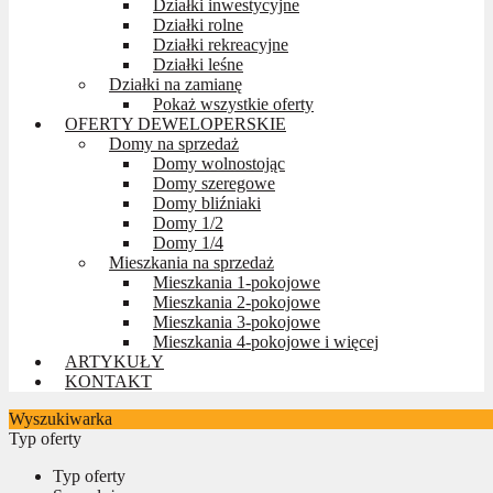
Działki inwestycyjne
Działki rolne
Działki rekreacyjne
Działki leśne
Działki na zamianę
Pokaż wszystkie oferty
OFERTY DEWELOPERSKIE
Domy na sprzedaż
Domy wolnostojąc
Domy szeregowe
Domy bliźniaki
Domy 1/2
Domy 1/4
Mieszkania na sprzedaż
Mieszkania 1-pokojowe
Mieszkania 2-pokojowe
Mieszkania 3-pokojowe
Mieszkania 4-pokojowe i więcej
ARTYKUŁY
KONTAKT
Wyszukiwarka
Typ oferty
Typ oferty