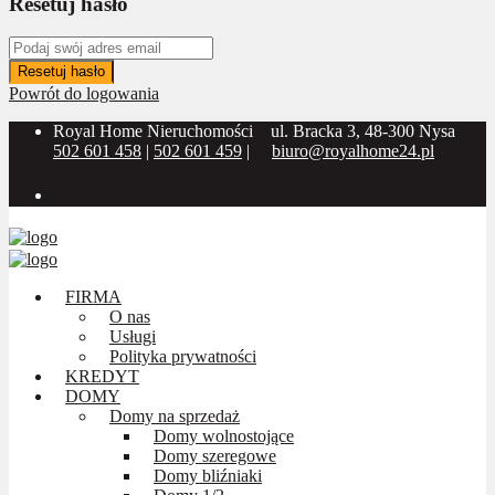
Resetuj hasło
Resetuj hasło
Powrót do logowania
Royal Home Nieruchomości
ul. Bracka 3, 48-300 Nysa
502 601 458
|
502 601 459
|
biuro@royalhome24.pl
Social Media:
FIRMA
O nas
Usługi
Polityka prywatności
KREDYT
DOMY
Domy na sprzedaż
Domy wolnostojące
Domy szeregowe
Domy bliźniaki