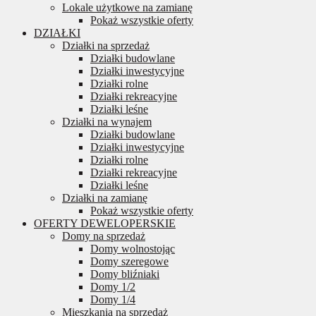
Lokale użytkowe na zamianę
Pokaż wszystkie oferty
DZIAŁKI
Działki na sprzedaż
Działki budowlane
Działki inwestycyjne
Działki rolne
Działki rekreacyjne
Działki leśne
Działki na wynajem
Działki budowlane
Działki inwestycyjne
Działki rolne
Działki rekreacyjne
Działki leśne
Działki na zamianę
Pokaż wszystkie oferty
OFERTY DEWELOPERSKIE
Domy na sprzedaż
Domy wolnostojąc
Domy szeregowe
Domy bliźniaki
Domy 1/2
Domy 1/4
Mieszkania na sprzedaż