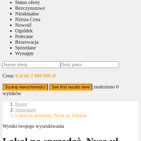
Status oferty
Bezczynszowe
Nieaktualne
Niższa Cena
Nowość
Ogródek
Polecane
Rezerwacja
Sprzedane
Wynajęte
Cena:
0 zł do 2 000 000 zł
znaleziono
0
Szukaj nieruchomości
See first results here
wyników
Home
Sprzedane
Lokal na sprzedaż, Nysa ul. Orkana
Wyniki twojego wyszukiwania