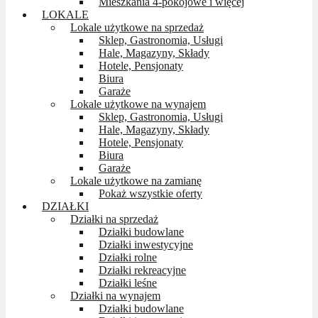
Mieszkania 4-pokojowe i więcej
LOKALE
Lokale użytkowe na sprzedaż
Sklep, Gastronomia, Usługi
Hale, Magazyny, Składy
Hotele, Pensjonaty
Biura
Garaże
Lokale użytkowe na wynajem
Sklep, Gastronomia, Usługi
Hale, Magazyny, Składy
Hotele, Pensjonaty
Biura
Garaże
Lokale użytkowe na zamianę
Pokaż wszystkie oferty
DZIAŁKI
Działki na sprzedaż
Działki budowlane
Działki inwestycyjne
Działki rolne
Działki rekreacyjne
Działki leśne
Działki na wynajem
Działki budowlane