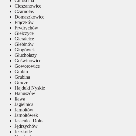
Chróścina
Cieszanowice
Czarnolas
Domaszkowice
Frączków
Frydrychów
Giełczyce
Gierałcice
Głebinów
Głogówek
Głuchołazy
Goświnowice
Goworowice
Grabin
Grabina
Gracze
Hajduki Nyskie
Hanuszów
Iława
Jagielnica
Jarnołtów
Jarnołtówek
Jasienica Dolna
Jędrzychów
Jeszkotle