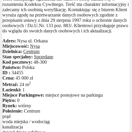
rozumieniu Kodeksu Cywilnego. Treść ma charakter informacyjny i
zalecamy ich osobistą weryfikację. Kontaktując się z biurem Klient
wyraża zgodę na przetwarzanie danych osobowych zgodnie z
przepisami ustawy z dnia 29 sierpnia 1997 roku o ochronie danych
osobowych / Dz.U.Nr. 133 poz. 883/. Klientowi przysługuje prawo
do wglądu do swoich danych osobowych i ich aktualizacji.
Adres:
Nysa ul. Orkana
Miejscowość:
Nysa
Dzielnica:
Centrum
Stan specjalny:
Sprzedane
Kod pocztowy:
48-300
Państwo:
Polska
ID :
34455
Cena:
45 000 zł
2
Metraż:
24 m
Łazienki:
1
Miejsce Parkingowe:
miejsce postojowe na parkingu
Piętro:
0
Rynek:
wtórny
Położenie:
Centrum
prąd
woda miejska / wodociąg
kanalizacja