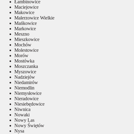
Łambinowice
Maciejowice
Makowice
Malerzowice Wielkie
Mańkowice
Markowice
Meszno
Mieszkowice
Mochów
Molestowice
Morów
Mostówka
Moszczanka
Myszowice
Nadziejów
Niedamirów
Niemodlin
Niemysłowice
Nieradowice
Niesiebędowice
Niwnica
Nowaki
Nowy Las
Nowy Świętów
Nysa