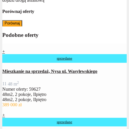
dojazd drogą asfaltową
Porównaj oferty
Porównaj
Podobne oferty
+
sprzedane
Mieszkanie na sprzedaż, Nysa ul. Wasylewskiego
2
1
1
48 m
Numer oferty: 59627
48m2, 2 pokoje, IIpiętro
48m2, 2 pokoje, IIpiętro
389 000 zł
+
sprzedane