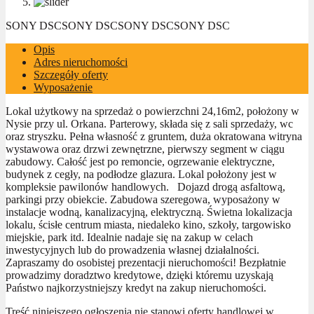
SONY DSC
SONY DSC
SONY DSC
SONY DSC
Opis
Adres nieruchomości
Szczegóły oferty
Wyposażenie
Lokal użytkowy na sprzedaż o powierzchni 24,16m2, położony w
Nysie przy ul. Orkana. Parterowy, składa się z sali sprzedaży, wc
oraz stryszku. Pełna własność z gruntem, duża okratowana witryna
wystawowa oraz drzwi zewnętrzne, pierwszy segment w ciągu
zabudowy. Całość jest po remoncie, ogrzewanie elektryczne,
budynek z cegły, na podłodze glazura. Lokal położony jest w
kompleksie pawilonów handlowych. Dojazd drogą asfaltową,
parkingi przy obiekcie. Zabudowa szeregowa, wyposażony w
instalacje wodną, kanalizacyjną, elektryczną. Świetna lokalizacja
lokalu, ścisłe centrum miasta, niedaleko kino, szkoły, targowisko
miejskie, park itd. Idealnie nadaje się na zakup w celach
inwestycyjnych lub do prowadzenia własnej działalności.
Zapraszamy do osobistej prezentacji nieruchomości! Bezpłatnie
prowadzimy doradztwo kredytowe, dzięki któremu uzyskają
Państwo najkorzystniejszy kredyt na zakup nieruchomości.
Treść niniejszego ogłoszenia nie stanowi oferty handlowej w