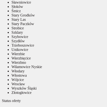
Sławniowice
Słoków
Śmicz
Stary Grodków
Stary Las
Stary Paczków
Strobice
Szklary
Szybowice
Szydłów
Trzeboszowice
Unikowice
Wierzbie
Wierzbięcice
Wierzbno
Wilamowice Nyskie
Włodary
Włostowa
Wójcice
Wrocław
Wyszków Śląski
Złotogłowice
Status oferty