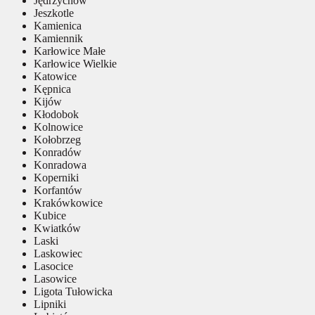
Jędrzychów
Jeszkotle
Kamienica
Kamiennik
Karłowice Małe
Karłowice Wielkie
Katowice
Kępnica
Kijów
Kłodobok
Kolnowice
Kołobrzeg
Konradów
Konradowa
Koperniki
Korfantów
Krakówkowice
Kubice
Kwiatków
Laski
Laskowiec
Lasocice
Lasowice
Ligota Tułowicka
Lipniki