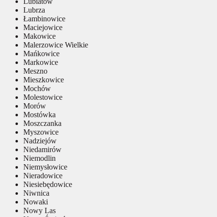
Lubiatów
Lubrza
Łambinowice
Maciejowice
Makowice
Malerzowice Wielkie
Mańkowice
Markowice
Meszno
Mieszkowice
Mochów
Molestowice
Morów
Mostówka
Moszczanka
Myszowice
Nadziejów
Niedamirów
Niemodlin
Niemysłowice
Nieradowice
Niesiebędowice
Niwnica
Nowaki
Nowy Las