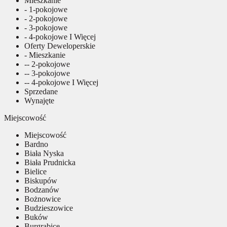
Mieszkanie
- 1-pokojowe
- 2-pokojowe
- 3-pokojowe
- 4-pokojowe I Więcej
Oferty Deweloperskie
- Mieszkanie
-- 2-pokojowe
-- 3-pokojowe
-- 4-pokojowe I Więcej
Sprzedane
Wynajęte
Miejscowość
Miejscowość
Bardno
Biała Nyska
Biała Prudnicka
Bielice
Biskupów
Bodzanów
Bożnowice
Budzieszowice
Buków
Burgrabice