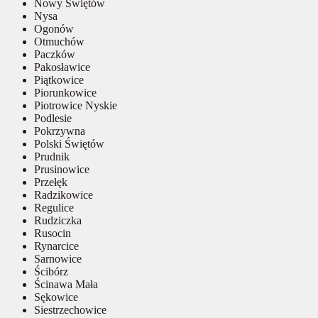
Nowy Świętów
Nysa
Ogonów
Otmuchów
Paczków
Pakosławice
Piątkowice
Piorunkowice
Piotrowice Nyskie
Podlesie
Pokrzywna
Polski Świętów
Prudnik
Prusinowice
Przełęk
Radzikowice
Regulice
Rudziczka
Rusocin
Rynarcice
Sarnowice
Ścibórz
Ścinawa Mała
Sękowice
Siestrzechowice