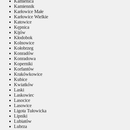
Kamienica
Kamiennik
Karłowice Małe
Karłowice Wielkie
Katowice
Kępnica
Kijów
Kłodobok
Kolnowice
Kołobrzeg
Konradów
Konradowa
Koperniki
Korfantów
Krakówkowice
Kubice
Kwiatków
Laski
Laskowiec
Lasocice
Lasowice
Ligota Tułowicka
Lipniki
Lubiatów
Lubrza