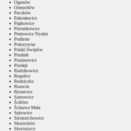
Ogonów
Otmuchów
Paczków
Pakosławice
Piątkowice
Piorunkowice
Piotrowice Nyskie
Podlesie
Pokrzywna
Polski Świętów
Prudnik
Prusinowice
Przełęk
Radzikowice
Regulice
Rudziczka
Rusocin
Rynarcice
Sarnowice
Ścibórz
Ścinawa Mała
Sękowice
Siestrzechowice
Skorochów
Skoroszyce