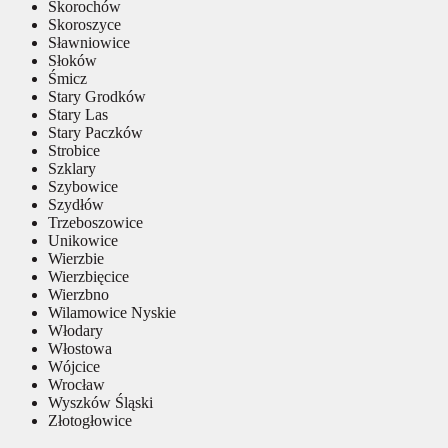
Skorochów
Skoroszyce
Sławniowice
Słoków
Śmicz
Stary Grodków
Stary Las
Stary Paczków
Strobice
Szklary
Szybowice
Szydłów
Trzeboszowice
Unikowice
Wierzbie
Wierzbięcice
Wierzbno
Wilamowice Nyskie
Włodary
Włostowa
Wójcice
Wrocław
Wyszków Śląski
Złotogłowice