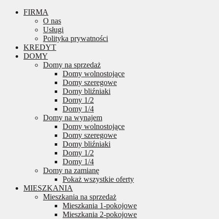
FIRMA
O nas
Usługi
Polityka prywatności
KREDYT
DOMY
Domy na sprzedaż
Domy wolnostojące
Domy szeregowe
Domy bliźniaki
Domy 1/2
Domy 1/4
Domy na wynajem
Domy wolnostojące
Domy szeregowe
Domy bliźniaki
Domy 1/2
Domy 1/4
Domy na zamianę
Pokaż wszystkie oferty
MIESZKANIA
Mieszkania na sprzedaż
Mieszkania 1-pokojowe
Mieszkania 2-pokojowe