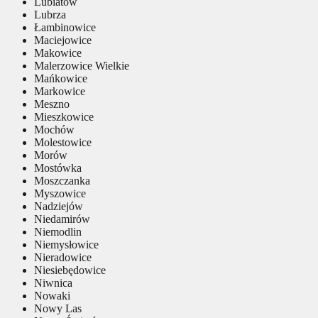
Lubiatów
Lubrza
Łambinowice
Maciejowice
Makowice
Malerzowice Wielkie
Mańkowice
Markowice
Meszno
Mieszkowice
Mochów
Molestowice
Morów
Mostówka
Moszczanka
Myszowice
Nadziejów
Niedamirów
Niemodlin
Niemysłowice
Nieradowice
Niesiebędowice
Niwnica
Nowaki
Nowy Las