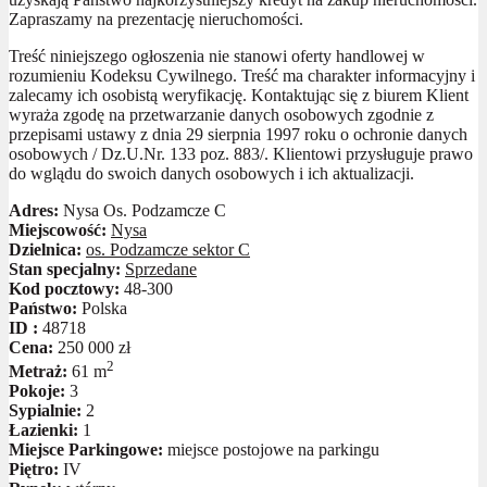
Zapraszamy na prezentację nieruchomości.
Treść niniejszego ogłoszenia nie stanowi oferty handlowej w
rozumieniu Kodeksu Cywilnego. Treść ma charakter informacyjny i
zalecamy ich osobistą weryfikację. Kontaktując się z biurem Klient
wyraża zgodę na przetwarzanie danych osobowych zgodnie z
przepisami ustawy z dnia 29 sierpnia 1997 roku o ochronie danych
osobowych / Dz.U.Nr. 133 poz. 883/. Klientowi przysługuje prawo
do wglądu do swoich danych osobowych i ich aktualizacji.
Adres:
Nysa Os. Podzamcze C
Miejscowość:
Nysa
Dzielnica:
os. Podzamcze sektor C
Stan specjalny:
Sprzedane
Kod pocztowy:
48-300
Państwo:
Polska
ID :
48718
Cena:
250 000 zł
2
Metraż:
61 m
Pokoje:
3
Sypialnie:
2
Łazienki:
1
Miejsce Parkingowe:
miejsce postojowe na parkingu
Piętro:
IV