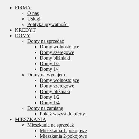
FIRMA
O nas
Usługi
Polityka prywatności
KREDYT
DOMY
Domy na sprzedaż
Domy wolnostojące
Domy szeregowe
Domy bliźniaki
Domy 1/2
Domy 1/4
Domy na wynajem
Domy wolnostojące
Domy szeregowe
Domy bliźniaki
Domy 1/2
Domy 1/4
Domy na zamianę
Pokaż wszystkie oferty
MIESZKANIA
Mieszkania na sprzedaż
Mieszkania 1-pokojowe
Mieszkania 2-pokojowe