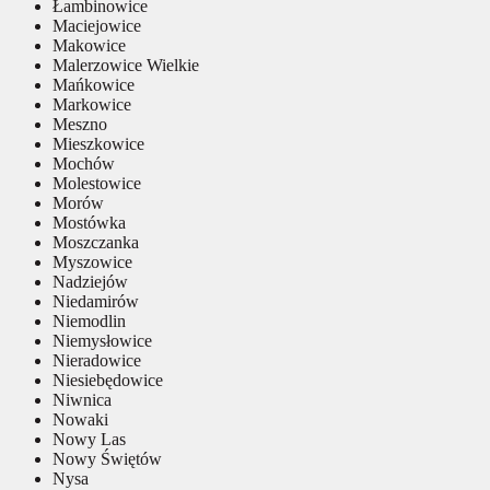
Łambinowice
Maciejowice
Makowice
Malerzowice Wielkie
Mańkowice
Markowice
Meszno
Mieszkowice
Mochów
Molestowice
Morów
Mostówka
Moszczanka
Myszowice
Nadziejów
Niedamirów
Niemodlin
Niemysłowice
Nieradowice
Niesiebędowice
Niwnica
Nowaki
Nowy Las
Nowy Świętów
Nysa