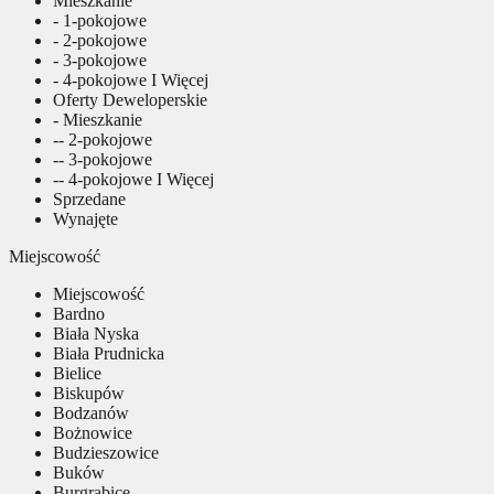
Mieszkanie
- 1-pokojowe
- 2-pokojowe
- 3-pokojowe
- 4-pokojowe I Więcej
Oferty Deweloperskie
- Mieszkanie
-- 2-pokojowe
-- 3-pokojowe
-- 4-pokojowe I Więcej
Sprzedane
Wynajęte
Miejscowość
Miejscowość
Bardno
Biała Nyska
Biała Prudnicka
Bielice
Biskupów
Bodzanów
Bożnowice
Budzieszowice
Buków
Burgrabice