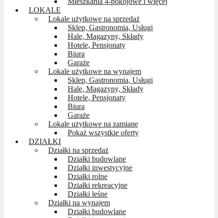
Mieszkania 4-pokojowe i więcej
LOKALE
Lokale użytkowe na sprzedaż
Sklep, Gastronomia, Usługi
Hale, Magazyny, Składy
Hotele, Pensjonaty
Biura
Garaże
Lokale użytkowe na wynajem
Sklep, Gastronomia, Usługi
Hale, Magazyny, Składy
Hotele, Pensjonaty
Biura
Garaże
Lokale użytkowe na zamianę
Pokaż wszystkie oferty
DZIAŁKI
Działki na sprzedaż
Działki budowlane
Działki inwestycyjne
Działki rolne
Działki rekreacyjne
Działki leśne
Działki na wynajem
Działki budowlane