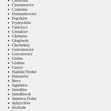
Chróścina
Cieszanowice
Czarnolas
Domaszkowice
Frączków
Frydrychów
Giełczyce
Gierałcice
Głebinów
Głogówek
Głuchołazy
Goświnowice
Goworowice
Grabin
Grabina
Gracze
Hajduki Nyskie
Hanuszów
Iława
Jagielnica
Jarnołtów
Jarnołtówek
Jasienica Dolna
Jędrzychów
Jeszkotle