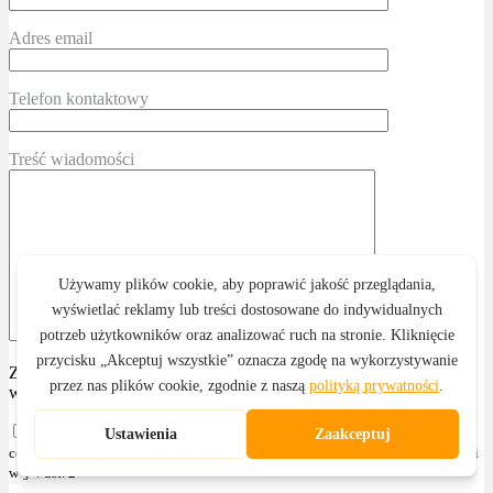
Adres email
Telefon kontaktowy
Treść wiadomości
ZAMAWIAJĄCY, będąc poinformowanym o możliwości
wycofania zgody w każdym czasie, wyraża zgodę na:
przetwarzanie swoich danych osobowych i wykorzystanie tych danych do
celów marketingowych PRZEDSIĘBIORCY, zgodnie z przepisami wskazanymi
w § 4 ust. 2