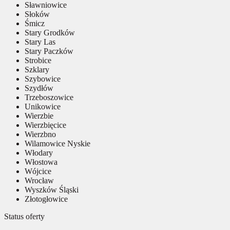
Sławniowice
Słoków
Śmicz
Stary Grodków
Stary Las
Stary Paczków
Strobice
Szklary
Szybowice
Szydłów
Trzeboszowice
Unikowice
Wierzbie
Wierzbięcice
Wierzbno
Wilamowice Nyskie
Włodary
Włostowa
Wójcice
Wrocław
Wyszków Śląski
Złotogłowice
Status oferty