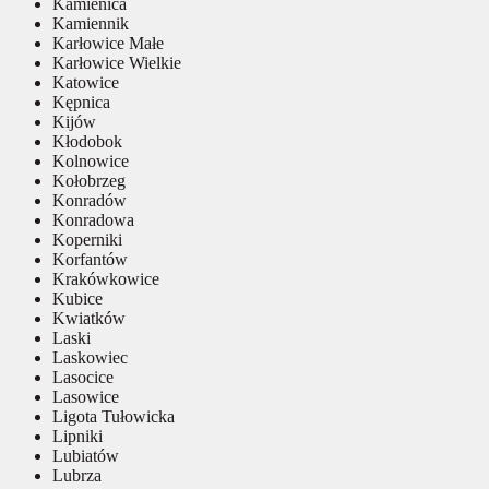
Kamienica
Kamiennik
Karłowice Małe
Karłowice Wielkie
Katowice
Kępnica
Kijów
Kłodobok
Kolnowice
Kołobrzeg
Konradów
Konradowa
Koperniki
Korfantów
Krakówkowice
Kubice
Kwiatków
Laski
Laskowiec
Lasocice
Lasowice
Ligota Tułowicka
Lipniki
Lubiatów
Lubrza