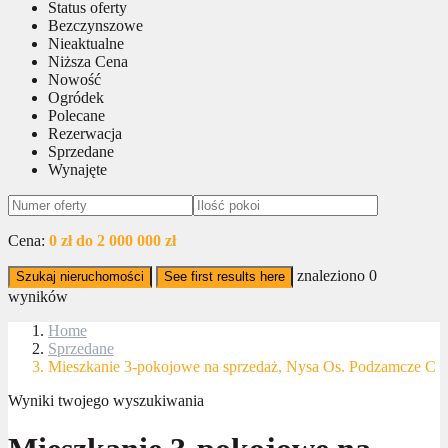
Status oferty
Bezczynszowe
Nieaktualne
Niższa Cena
Nowość
Ogródek
Polecane
Rezerwacja
Sprzedane
Wynajęte
Cena:
0 zł do 2 000 000 zł
znaleziono
0
Szukaj nieruchomości
See first results here
wyników
Home
Sprzedane
Mieszkanie 3-pokojowe na sprzedaż, Nysa Os. Podzamcze C
Wyniki twojego wyszukiwania