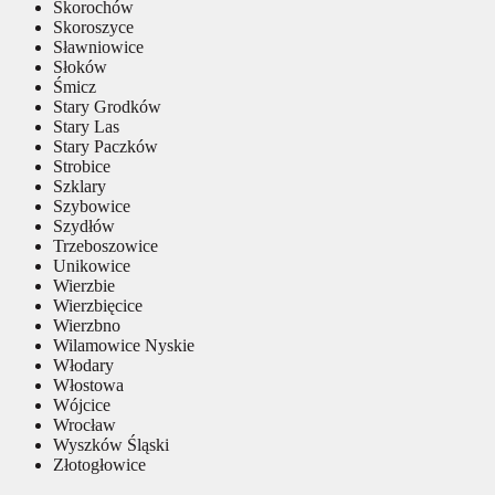
Skorochów
Skoroszyce
Sławniowice
Słoków
Śmicz
Stary Grodków
Stary Las
Stary Paczków
Strobice
Szklary
Szybowice
Szydłów
Trzeboszowice
Unikowice
Wierzbie
Wierzbięcice
Wierzbno
Wilamowice Nyskie
Włodary
Włostowa
Wójcice
Wrocław
Wyszków Śląski
Złotogłowice