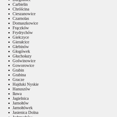
Carbielin
Chróścina
Cieszanowice
Czarnolas
Domaszkowice
Frączków
Frydrychów
Giełczyce
Gierałcice
Głebinów
Głogówek
Głuchołazy
Goświnowice
Goworowice
Grabin
Grabina
Gracze
Hajduki Nyskie
Hanuszów
Iława
Jagielnica
Jarnołtów
Jarnołtówek
Jasienica Dolna