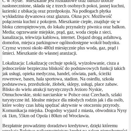
C w Nysie. Mieszkanie jest rozkładowe oraz bardzo dobrze
nasłonecznione, składa się z trzech osobnych pokoi, jasnej kuchni,
łazienki z ubikacją oraz przedpokoju. Na podłogach płytka
wykładzina dywanowa oraz glazura. Okna pcv. Możliwość
połączenia kuchni z pokojem. Mieszkanie ciepłe, znajduje się w
bloku czteropiętrowym, do lokalu przynależy piwnica oraz balkon.
Media; ogrzewanie miejskie, prąd, gaz, woda ciepła z sieci,
kanalizacja, telewizja kablowa, internet. Dojazd drogą asfaltową,
domofon, miejsca parkingowe ogólnodostępne wokół budynku.
Czynsz wynosi około 480zł miesięcznie plus woda, gaz, prąd i
śmieci. Mieszkanie do własnej aranżacji.
Lokalizacja: Lokalizację cechuje spokój, wyizolowanie, cisza a
jednocześnie bezpieczna bliskość do podstawowych funkcji takich
jak usługi, opieka medyczna, handel, oświata, park, ścieżki
rowerowe, basen, hala sportowa, stadion. Na osiedlu, szkoła
podstawowa, przedszkole, żłobek, sklepy, usługi, place zabaw.
Blisko do wielu atrakcji turystycznych Jezioro Nyskie,
Otmuchowskie, stoki narciarskie w Polsce oraz Czechach, szlaki
turystyczne itd. Idealne miejsce dla młodych rodzin jak i dla osób,
które wolny czas lubią spędzać aktywnie w otoczeniu przyrody.
Komunikacja miejska. Dogodny wyjazd z miasta, obwodnica Nysy
ok 1km, 55km od Opola i 80km od Wrocławia.
Bezpłatnie prowadzimy doradztwo kredytowe, dzięki któremu
uzyskają Państwo najkorzystniejszy kredyt na zakup nieruchomości.