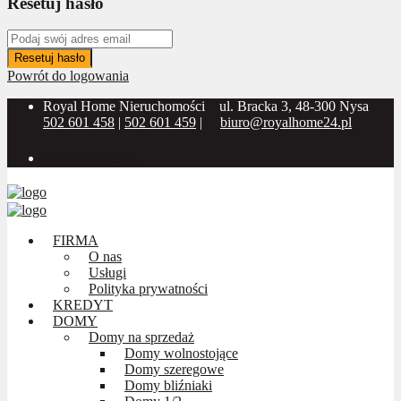
Resetuj hasło
Resetuj hasło
Powrót do logowania
Royal Home Nieruchomości
ul. Bracka 3, 48-300 Nysa
502 601 458
|
502 601 459
|
biuro@royalhome24.pl
Social Media:
FIRMA
O nas
Usługi
Polityka prywatności
KREDYT
DOMY
Domy na sprzedaż
Domy wolnostojące
Domy szeregowe
Domy bliźniaki