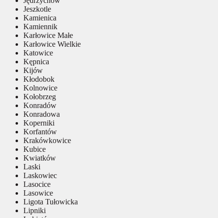
Jędrzychów
Jeszkotle
Kamienica
Kamiennik
Karłowice Małe
Karłowice Wielkie
Katowice
Kępnica
Kijów
Kłodobok
Kolnowice
Kołobrzeg
Konradów
Konradowa
Koperniki
Korfantów
Krakówkowice
Kubice
Kwiatków
Laski
Laskowiec
Lasocice
Lasowice
Ligota Tułowicka
Lipniki