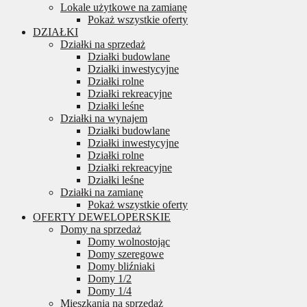
Lokale użytkowe na zamianę
Pokaż wszystkie oferty
DZIAŁKI
Działki na sprzedaż
Działki budowlane
Działki inwestycyjne
Działki rolne
Działki rekreacyjne
Działki leśne
Działki na wynajem
Działki budowlane
Działki inwestycyjne
Działki rolne
Działki rekreacyjne
Działki leśne
Działki na zamianę
Pokaż wszystkie oferty
OFERTY DEWELOPERSKIE
Domy na sprzedaż
Domy wolnostojąc
Domy szeregowe
Domy bliźniaki
Domy 1/2
Domy 1/4
Mieszkania na sprzedaż