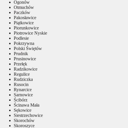
Ogonów
Otmuchów
Paczków
Pakosławice
Piątkowice
Piorunkowice
Piotrowice Nyskie
Podlesie
Pokrzywna
Polski Świętów
Prudnik
Prusinowice
Przełęk
Radzikowice
Regulice
Rudziczka
Rusocin
Rynarcice
Sarnowice
Ścibórz
Ścinawa Mała
Sękowice
Siestrzechowice
Skorochów
Skoroszyce