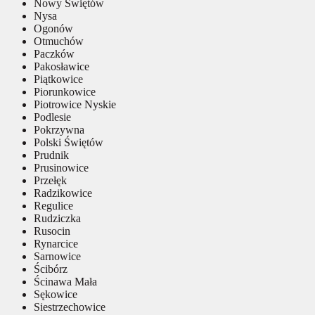
Nowy Świętów
Nysa
Ogonów
Otmuchów
Paczków
Pakosławice
Piątkowice
Piorunkowice
Piotrowice Nyskie
Podlesie
Pokrzywna
Polski Świętów
Prudnik
Prusinowice
Przełęk
Radzikowice
Regulice
Rudziczka
Rusocin
Rynarcice
Sarnowice
Ścibórz
Ścinawa Mała
Sękowice
Siestrzechowice