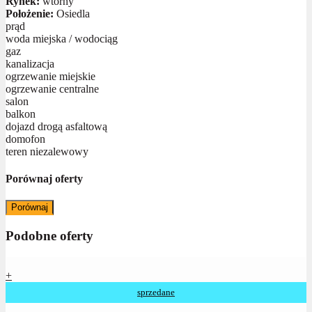
Rynek:
wtórny
Położenie:
Osiedla
prąd
woda miejska / wodociąg
gaz
kanalizacja
ogrzewanie miejskie
ogrzewanie centralne
salon
balkon
dojazd drogą asfaltową
domofon
teren niezalewowy
Porównaj oferty
Porównaj
Podobne oferty
+
sprzedane