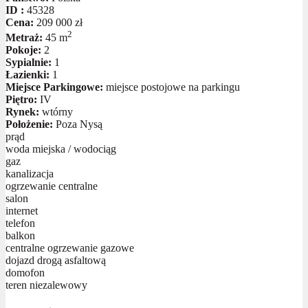
ID :
45328
Cena:
209 000 zł
2
Metraż:
45 m
Pokoje:
2
Sypialnie:
1
Łazienki:
1
Miejsce Parkingowe:
miejsce postojowe na parkingu
Piętro:
IV
Rynek:
wtórny
Położenie:
Poza Nysą
prąd
woda miejska / wodociąg
gaz
kanalizacja
ogrzewanie centralne
salon
internet
telefon
balkon
centralne ogrzewanie gazowe
dojazd drogą asfaltową
domofon
teren niezalewowy