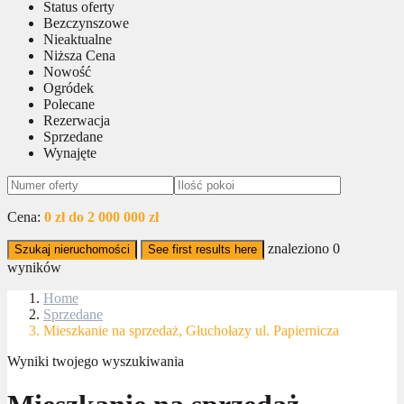
Status oferty
Bezczynszowe
Nieaktualne
Niższa Cena
Nowość
Ogródek
Polecane
Rezerwacja
Sprzedane
Wynajęte
Cena:
0 zł do 2 000 000 zł
znaleziono
0
Szukaj nieruchomości
See first results here
wyników
Home
Sprzedane
Mieszkanie na sprzedaż, Głuchołazy ul. Papiernicza
Wyniki twojego wyszukiwania