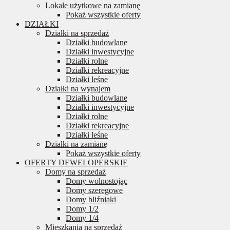
Lokale użytkowe na zamianę
Pokaż wszystkie oferty
DZIAŁKI
Działki na sprzedaż
Działki budowlane
Działki inwestycyjne
Działki rolne
Działki rekreacyjne
Działki leśne
Działki na wynajem
Działki budowlane
Działki inwestycyjne
Działki rolne
Działki rekreacyjne
Działki leśne
Działki na zamianę
Pokaż wszystkie oferty
OFERTY DEWELOPERSKIE
Domy na sprzedaż
Domy wolnostojąc
Domy szeregowe
Domy bliźniaki
Domy 1/2
Domy 1/4
Mieszkania na sprzedaż