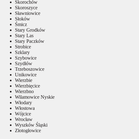
Skorochów
Skoroszyce
Sławniowice
Słoków
Śmicz
Stary Grodków
Stary Las
Stary Paczków
Strobice
Szklary
Szybowice
Szydłów
Trzeboszowice
Unikowice
Wierzbie
Wierzbięcice
Wierzbno
Wilamowice Nyskie
Włodary
Włostowa
Wójcice
Wrocław
Wyszków Śląski
Złotogłowice