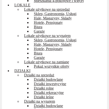
Mieszkania 4-pokojowe i więcej
LOKALE
Lokale użytkowe na sprzedaż
Sklep, Gastronomia, Usługi
Hale, Magazyny, Składy
Hotele, Pensjonaty
Biura
Garaże
Lokale użytkowe na wynajem
Sklep, Gastronomia, Usługi
Hale, Magazyny, Składy
Hotele, Pensjonaty
Biura
Garaże
Lokale użytkowe na zamianę
Pokaż wszystkie oferty
DZIAŁKI
Działki na sprzedaż
Działki budowlane
Działki inwestycyjne
Działki rolne
Działki rekreacyjne
Działki leśne
Działki na wynajem
Działki budowlane