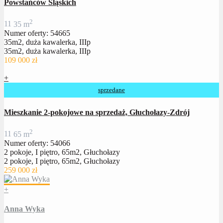
Powstańców Śląskich
2
1
1
35 m
Numer oferty: 54665
35m2, duża kawalerka, IIIp
35m2, duża kawalerka, IIIp
109 000 zł
+
sprzedane
Mieszkanie 2-pokojowe na sprzedaż, Głuchołazy-Zdrój
2
1
1
65 m
Numer oferty: 54066
2 pokoje, I piętro, 65m2, Głuchołazy
2 pokoje, I piętro, 65m2, Głuchołazy
259 000 zł
+
Anna Wyka