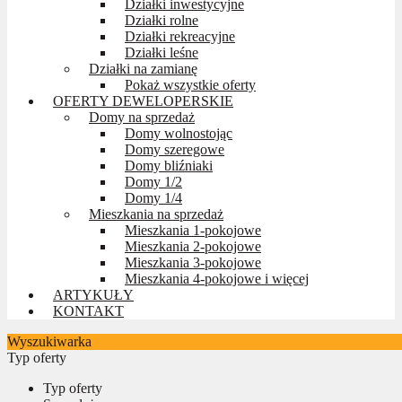
Działki inwestycyjne
Działki rolne
Działki rekreacyjne
Działki leśne
Działki na zamianę
Pokaż wszystkie oferty
OFERTY DEWELOPERSKIE
Domy na sprzedaż
Domy wolnostojąc
Domy szeregowe
Domy bliźniaki
Domy 1/2
Domy 1/4
Mieszkania na sprzedaż
Mieszkania 1-pokojowe
Mieszkania 2-pokojowe
Mieszkania 3-pokojowe
Mieszkania 4-pokojowe i więcej
ARTYKUŁY
KONTAKT
Wyszukiwarka
Typ oferty
Typ oferty