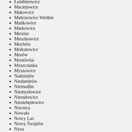
Łambinowice
Maciejowice
Makowice
Malerzowice Wielkie
Mańkowice
Markowice
Meszno
Mieszkowice
Mochów
Molestowice
Morów
Mostówka
Moszczanka
Myszowice
Nadziejów
Niedamirów
Niemodlin
Niemysłowice
Nieradowice
Niesiebędowice
Niwnica
Nowaki
Nowy Las
Nowy Świętów
Nysa