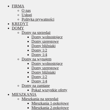
FIRMA
O nas
Usługi
Polityka prywatności
KREDYT
DOMY
Domy na sprzedaż
Domy wolnostojące
Domy szeregowe
Domy bliźniaki
Domy 1/2
Domy 1/4
Domy na wynajem
Domy wolnostojące
Domy szeregowe
Domy bliźniaki
Domy 1/2
Domy 1/4
Domy na zamianę
Pokaż wszystkie oferty
MIESZKANIA
Mieszkania na sprzedaż
Mieszkania 1-pokojowe
Mieszkania 2-pokojowe