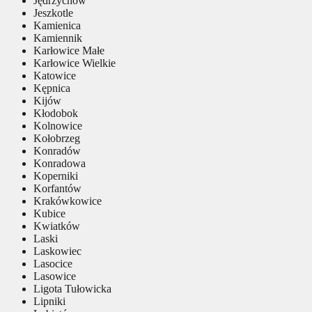
Jędrzychów
Jeszkotle
Kamienica
Kamiennik
Karłowice Małe
Karłowice Wielkie
Katowice
Kępnica
Kijów
Kłodobok
Kolnowice
Kołobrzeg
Konradów
Konradowa
Koperniki
Korfantów
Krakówkowice
Kubice
Kwiatków
Laski
Laskowiec
Lasocice
Lasowice
Ligota Tułowicka
Lipniki