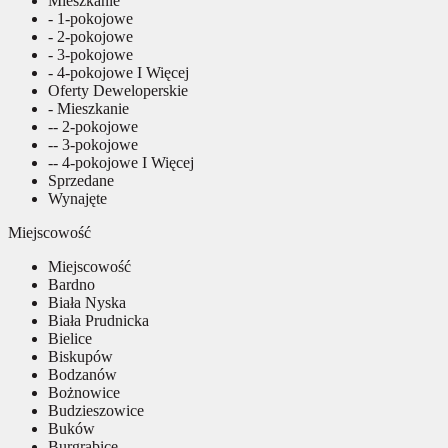
Mieszkanie
- 1-pokojowe
- 2-pokojowe
- 3-pokojowe
- 4-pokojowe I Więcej
Oferty Deweloperskie
- Mieszkanie
-- 2-pokojowe
-- 3-pokojowe
-- 4-pokojowe I Więcej
Sprzedane
Wynajęte
Miejscowość
Miejscowość
Bardno
Biała Nyska
Biała Prudnicka
Bielice
Biskupów
Bodzanów
Bożnowice
Budzieszowice
Buków
Burgrabice