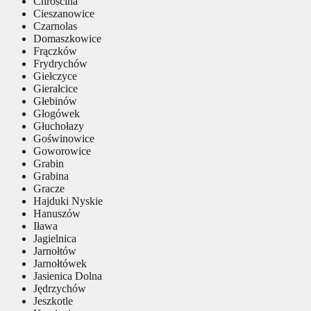
Chróścina
Cieszanowice
Czarnolas
Domaszkowice
Frączków
Frydrychów
Giełczyce
Gierałcice
Głebinów
Głogówek
Głuchołazy
Goświnowice
Goworowice
Grabin
Grabina
Gracze
Hajduki Nyskie
Hanuszów
Iława
Jagielnica
Jarnołtów
Jarnołtówek
Jasienica Dolna
Jędrzychów
Jeszkotle