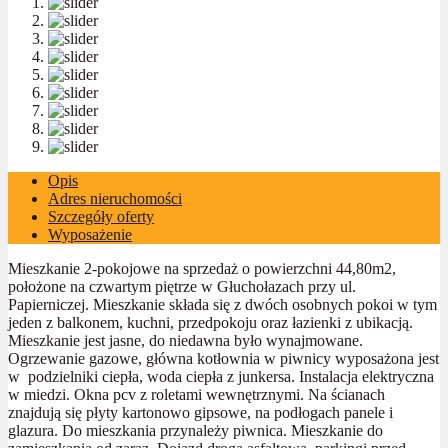
Opis
Adres nieruchomości
Szczegóły oferty
Wyposażenie
Mieszkanie 2-pokojowe na sprzedaż o powierzchni 44,80m2,
położone na czwartym piętrze w Głuchołazach przy ul.
Papierniczej. Mieszkanie składa się z dwóch osobnych pokoi w tym
jeden z balkonem, kuchni, przedpokoju oraz łazienki z ubikacją.
Mieszkanie jest jasne, do niedawna było wynajmowane.
Ogrzewanie gazowe, główna kotłownia w piwnicy wyposażona jest
w podzielniki ciepła, woda ciepła z junkersa. Instalacja elektryczna
w miedzi. Okna pcv z roletami wewnętrznymi. Na ścianach
znajdują się płyty kartonowo gipsowe, na podłogach panele i
glazura. Do mieszkania przynależy piwnica. Mieszkanie do