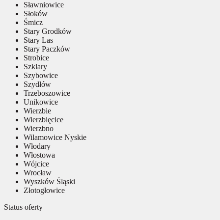
Sławniowice
Słoków
Śmicz
Stary Grodków
Stary Las
Stary Paczków
Strobice
Szklary
Szybowice
Szydłów
Trzeboszowice
Unikowice
Wierzbie
Wierzbięcice
Wierzbno
Wilamowice Nyskie
Włodary
Włostowa
Wójcice
Wrocław
Wyszków Śląski
Złotogłowice
Status oferty