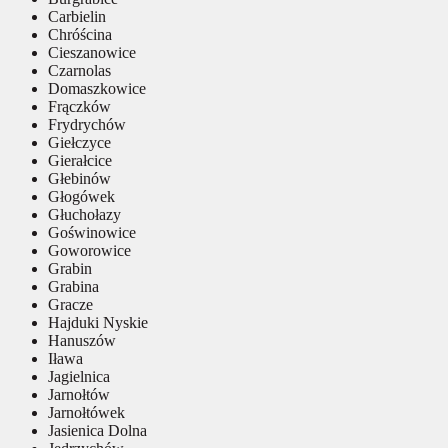
Carbielin
Chróścina
Cieszanowice
Czarnolas
Domaszkowice
Frączków
Frydrychów
Giełczyce
Gierałcice
Głebinów
Głogówek
Głuchołazy
Goświnowice
Goworowice
Grabin
Grabina
Gracze
Hajduki Nyskie
Hanuszów
Iława
Jagielnica
Jarnołtów
Jarnołtówek
Jasienica Dolna