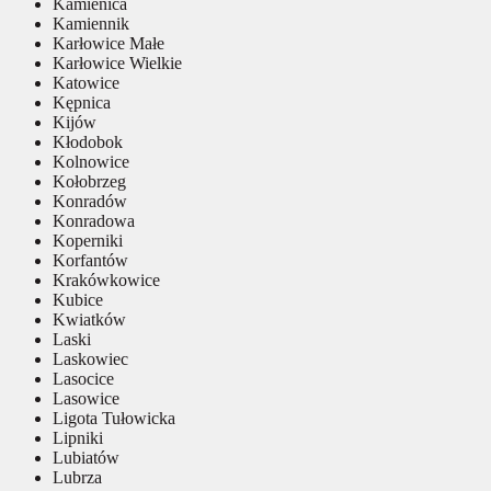
Kamienica
Kamiennik
Karłowice Małe
Karłowice Wielkie
Katowice
Kępnica
Kijów
Kłodobok
Kolnowice
Kołobrzeg
Konradów
Konradowa
Koperniki
Korfantów
Krakówkowice
Kubice
Kwiatków
Laski
Laskowiec
Lasocice
Lasowice
Ligota Tułowicka
Lipniki
Lubiatów
Lubrza