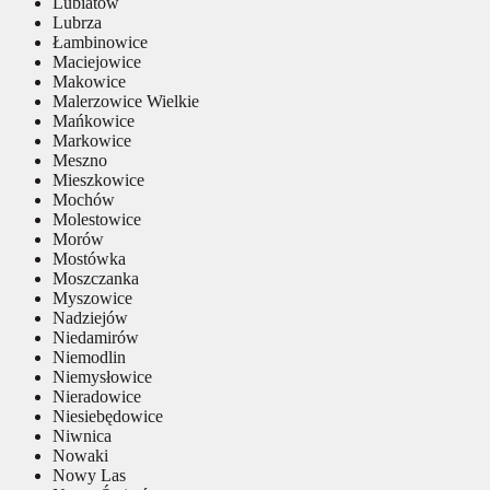
Lubiatów
Lubrza
Łambinowice
Maciejowice
Makowice
Malerzowice Wielkie
Mańkowice
Markowice
Meszno
Mieszkowice
Mochów
Molestowice
Morów
Mostówka
Moszczanka
Myszowice
Nadziejów
Niedamirów
Niemodlin
Niemysłowice
Nieradowice
Niesiebędowice
Niwnica
Nowaki
Nowy Las