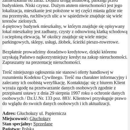
zamieszkania od zaraz. Dojazd drogą asfaltową, parkingi przed
budynkiem. Niski czynsz. Dużym atutem nieruchomości jest jego
lokalizacja, mieszkanie jest położone w tej części miasta gdzie nie
ma przemysłu, ruchliwych ulic a w sąsiedztwie znajduje się wiele
terenów zielonych.
4-piętrowy budynek mieszkalny, w którym znajduje się opisywany
lokal mieszkalny jest zadbany, czysty z odnowioną klatką schodową
i ocieploną elewacją. W okolicy znajduje się wiele miejsc
parkingowych, sklepy, usługi, żłobek, ścieżki pieszo-rowerowe.
Bezpłatnie prowadzimy doradztwo kredytowe, dzięki któremu
uzyskają Państwo najkorzystniejszy kredyt na zakup nieruchomości.
Zapraszamy na prezentację nieruchomości.
Treść niniejszego ogłoszenia nie stanowi oferty handlowej w
rozumieniu Kodeksu Cywilnego. Treść ma charakter informacyjny i
zalecamy ich osobistą weryfikację. Kontaktując się z biurem Klient
wyraża zgodę na przetwarzanie danych osobowych zgodnie z
przepisami ustawy z dnia 29 sierpnia 1997 roku o ochronie danych
osobowych / Dz.U.Nr. 133 poz. 883/. Klientowi przysługuje prawo
do wglądu do swoich danych osobowych i ich aktualizacji.
Adres:
Głuchołazy ul. Papiernicza
Miejscowość:
Głuchołazy
Stan specjalny:
Sprzedane
Państwo:
Polska