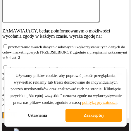
ZAMAWIAJĄCY, będąc poinformowanym o możliwości
wycofania zgody w każdym czasie, wyraża zgodę na:
przetwarzanie swoich danych osobowych i wykorzystanie tych danych do
celów marketingowych PRZEDSIĘBIORCY, zgodnie z przepisami wskazanymi
w § 4 ust. 2
otrzymywanie informacji handlowych za pomocą środków komunikacji
elektronicznej, zgodnie z ustawą z dnia 18 lipca 2002r. o świadczeniu usług
drogą elektroniczną (Dz. U. z 2020r. poz. 344 z późniejszymi zmianami )
przetwarzanie swoich danych osobowych i wykorzystanie tych danych,
zgodnie z przepisami wskazanymi w § 4 ust. 2 , w celu przesyłania informacji
handlowych oraz używania telekomunikacyjnych urządzeń końcowych dla
celów marketingu bezpośredniego."