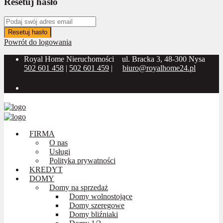
Resetuj hasło
Resetuj hasło
Powrót do logowania
Royal Home Nieruchomości
ul. Bracka 3, 48-300 Nysa
502 601 458
|
502 601 459
|
biuro@royalhome24.pl
Social Media:
FIRMA
O nas
Usługi
Polityka prywatności
KREDYT
DOMY
Domy na sprzedaż
Domy wolnostojące
Domy szeregowe
Domy bliźniaki