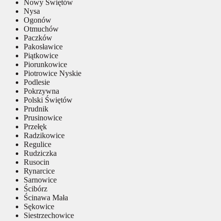
Nowy Świętów
Nysa
Ogonów
Otmuchów
Paczków
Pakosławice
Piątkowice
Piorunkowice
Piotrowice Nyskie
Podlesie
Pokrzywna
Polski Świętów
Prudnik
Prusinowice
Przełęk
Radzikowice
Regulice
Rudziczka
Rusocin
Rynarcice
Sarnowice
Ścibórz
Ścinawa Mała
Sękowice
Siestrzechowice