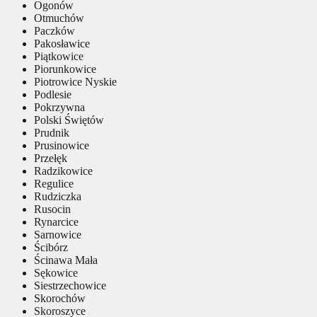
Ogonów
Otmuchów
Paczków
Pakosławice
Piątkowice
Piorunkowice
Piotrowice Nyskie
Podlesie
Pokrzywna
Polski Świętów
Prudnik
Prusinowice
Przełęk
Radzikowice
Regulice
Rudziczka
Rusocin
Rynarcice
Sarnowice
Ścibórz
Ścinawa Mała
Sękowice
Siestrzechowice
Skorochów
Skoroszyce