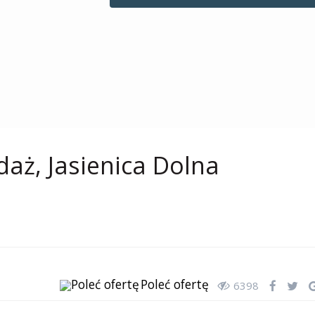
aż, Jasienica Dolna
Poleć ofertę
6398