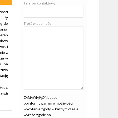
Telefon kontaktowy
wości
ależy
ię do
Treść wiadomości
wania
Teren
zabaw
wości
nie z
kie w
du na
dztwo
tację
kację.
danych
ZAMAWIAJĄCY, będąc
poinformowanym o możliwości
wycofania zgody w każdym czasie,
wyraża zgodę na: