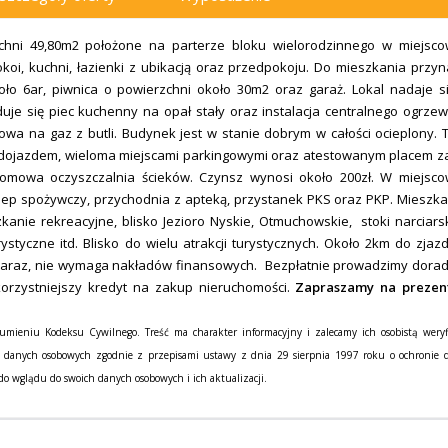
hni 49,80m2 położone na parterze bloku wielorodzinnego w miejsco
koi, kuchni, łazienki z ubikacją oraz przedpokoju. Do mieszkania przyn
ło 6ar, piwnica o powierzchni około 30m2 oraz garaż. Lokal nadaje s
je się piec kuchenny na opał stały oraz instalacja centralnego ogrze
wa na gaz z butli. Budynek jest w stanie dobrym w całości ocieplony. 
 dojazdem, wieloma miejscami parkingowymi oraz atestowanym placem 
ydomowa oczyszczalnia ścieków. Czynsz wynosi około 200zł. W
miejsco
sklep spożywczy, przychodnia z apteką, przystanek PKS oraz PKP. Mieszka
szkanie rekreacyjne, blisko Jezioro Nyskie, Otmuchowskie, stoki narciars
ystyczne itd. Blisko do wielu atrakcji turystycznych. Około 2km do zjaz
zaraz, nie wymaga nakładów finansowych. Bezpłatnie prowadzimy dora
korzystniejszy kredyt na zakup nieruchomości.
Zapraszamy na prezen
zumieniu Kodeksu Cywilnego. Treść ma charakter informacyjny i zalecamy ich osobistą weryfi
e danych osobowych zgodnie z przepisami ustawy z dnia 29 sierpnia 1997 roku o ochronie 
do wglądu do swoich danych osobowych i ich aktualizacji.