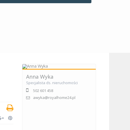
Anna Wyka
Specjalista ds. nieruchomości
502 601 458
awyka@royalhome24.pl