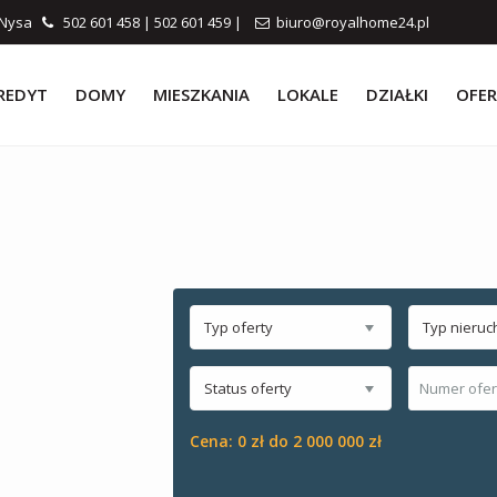
0 Nysa
502 601 458
|
502 601 459
|
biuro@royalhome24.pl
REDYT
DOMY
MIESZKANIA
LOKALE
DZIAŁKI
OFER
Typ oferty
Typ nieruc
Status oferty
Cena:
0 zł do 2 000 000 zł