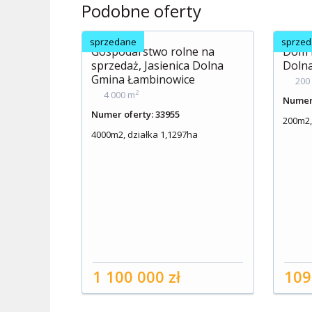
Podobne oferty
sprzedane
sprze
Gospodarstwo rolne na
Dom n
sprzedaż, Jasienica Dolna
Doln
Gmina Łambinowice
200
2
4 000 m
Numer 
Numer oferty: 33955
200m2,
4000m2, działka 1,1297ha
1 100 000 zł
109