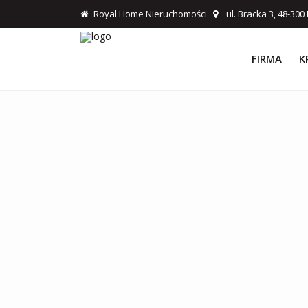
Royal Home Nieruchomości
ul. Bracka 3, 48-30
FIRMA
K