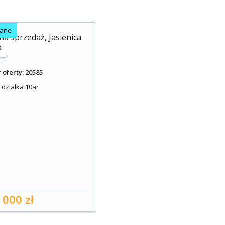
dane
a sprzedaż, Jasienica
a
2
 m
oferty: 20585
 działka 10ar
 000 zł