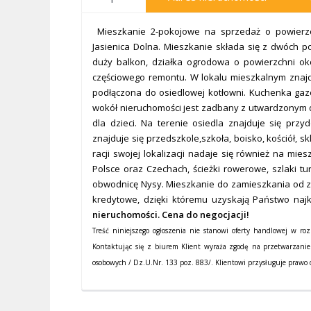
Mieszkanie 2-pokojowe na sprzedaż o powierzc
Jasienica Dolna. Mieszkanie składa się z dwóch po
duży balkon, działka ogrodowa o powierzchni oko
częściowego remontu. W lokalu mieszkalnym znajdu
podłączona do osiedlowej kotłowni. Kuchenka gazo
wokół nieruchomości jest zadbany z utwardzonym
dla dzieci. Na terenie osiedla znajduje się prz
znajduje się przedszkole,szkoła, boisko, kościół, 
racji swojej lokalizacji nadaje się również na mie
Polsce oraz Czechach, ścieżki rowerowe, szlaki tur
obwodnicę Nysy.
Mieszkanie do zamieszkania od 
kredytowe, dzięki któremu uzyskają Państwo naj
nieruchomości. Cena do negocjacji!
Treść niniejszego ogłoszenia nie stanowi oferty handlowej w ro
Kontaktując się z biurem Klient wyraża zgodę na przetwarzani
osobowych / Dz.U.Nr. 133 poz. 883/. Klientowi przysługuje prawo 