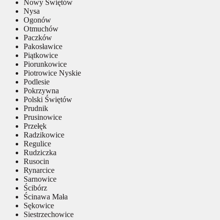
Nowy Świętów
Nysa
Ogonów
Otmuchów
Paczków
Pakosławice
Piątkowice
Piorunkowice
Piotrowice Nyskie
Podlesie
Pokrzywna
Polski Świętów
Prudnik
Prusinowice
Przełęk
Radzikowice
Regulice
Rudziczka
Rusocin
Rynarcice
Sarnowice
Ścibórz
Ścinawa Mała
Sękowice
Siestrzechowice