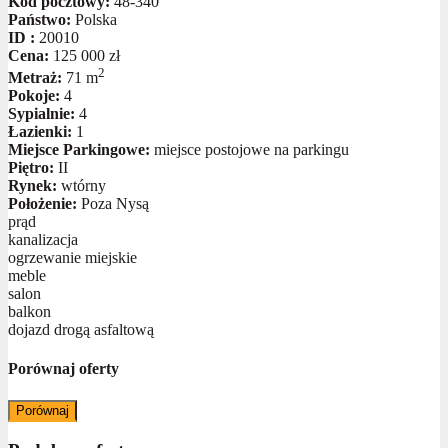
Kod pocztowy:
48-340
Państwo:
Polska
ID :
20010
Cena:
125 000 zł
2
Metraż:
71 m
Pokoje:
4
Sypialnie:
4
Łazienki:
1
Miejsce Parkingowe:
miejsce postojowe na parkingu
Piętro:
II
Rynek:
wtórny
Położenie:
Poza Nysą
prąd
kanalizacja
ogrzewanie miejskie
meble
salon
balkon
dojazd drogą asfaltową
Porównaj oferty
Porównaj