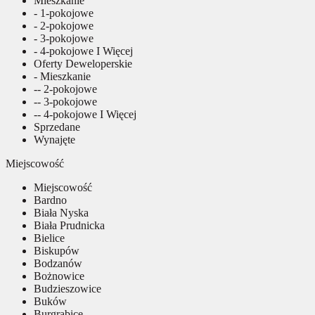
Mieszkanie
- 1-pokojowe
- 2-pokojowe
- 3-pokojowe
- 4-pokojowe I Więcej
Oferty Deweloperskie
- Mieszkanie
-- 2-pokojowe
-- 3-pokojowe
-- 4-pokojowe I Więcej
Sprzedane
Wynajęte
Miejscowość
Miejscowość
Bardno
Biała Nyska
Biała Prudnicka
Bielice
Biskupów
Bodzanów
Bożnowice
Budzieszowice
Buków
Burgrabice