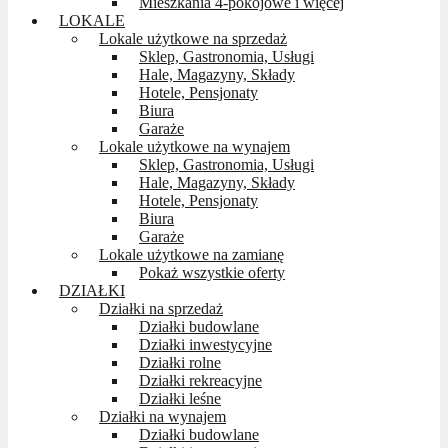
Mieszkania 4-pokojowe i więcej
LOKALE
Lokale użytkowe na sprzedaż
Sklep, Gastronomia, Usługi
Hale, Magazyny, Składy
Hotele, Pensjonaty
Biura
Garaże
Lokale użytkowe na wynajem
Sklep, Gastronomia, Usługi
Hale, Magazyny, Składy
Hotele, Pensjonaty
Biura
Garaże
Lokale użytkowe na zamianę
Pokaż wszystkie oferty
DZIAŁKI
Działki na sprzedaż
Działki budowlane
Działki inwestycyjne
Działki rolne
Działki rekreacyjne
Działki leśne
Działki na wynajem
Działki budowlane