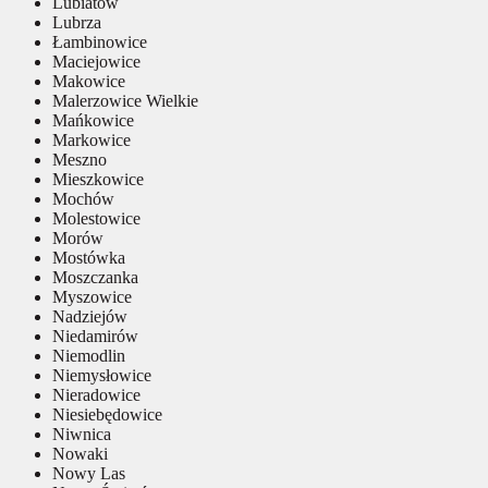
Lubiatów
Lubrza
Łambinowice
Maciejowice
Makowice
Malerzowice Wielkie
Mańkowice
Markowice
Meszno
Mieszkowice
Mochów
Molestowice
Morów
Mostówka
Moszczanka
Myszowice
Nadziejów
Niedamirów
Niemodlin
Niemysłowice
Nieradowice
Niesiebędowice
Niwnica
Nowaki
Nowy Las