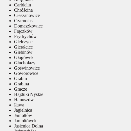
Carbielin
Chróścina
Cieszanowice
Czarnolas
Domaszkowice
Frączków
Frydrychów
Giełczyce
Gierałcice
Głebinów
Głogówek
Głuchołazy
Goświnowice
Goworowice
Grabin
Grabina
Gracze
Hajduki Nyskie
Hanuszów
Iława
Jagielnica
Jarnołtów
Jarnołtówek
Jasienica Dolna