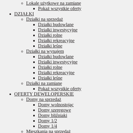
Lokale użytkowe na zamianę
Pokaż wszystkie oferty
DZIAŁKI
Działki na sprzedaż
Działki budowlane
Działki inwestycyjne
Działki rolne
Działki rekreacyjne
Działki leśne
Działki na wynajem
Działki budowlane
Działki inwestycyjne
Działki rolne
Działki rekreacyjne
Działki leśne
Działki na zamianę
Pokaż wszystkie oferty
OFERTY DEWELOPERSKIE
Domy na sprzedaż
Domy wolnostojąc
Domy szeregowe
Domy bliźniaki
Domy 1/2
Domy 1/4
Mieszkania na sprzedaż