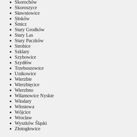
Skorochów
Skoroszyce
Sławniowice
Słoków
Śmicz
Stary Grodków
Stary Las
Stary Paczków
Strobice
Szklary
Szybowice
Szydłów
Trzeboszowice
Unikowice
Wierzbie
Wierzbięcice
Wierzbno
Wilamowice Nyskie
Włodary
Włostowa
Wójcice
Wrocław
Wyszków Śląski
Złotogłowice