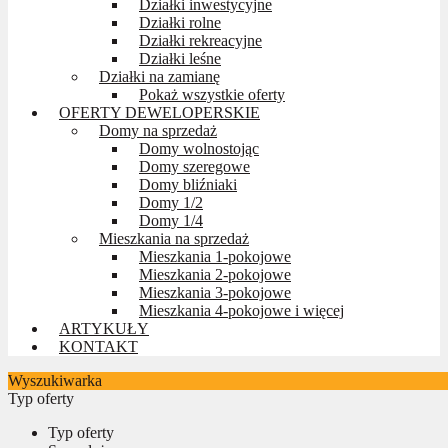
Działki inwestycyjne
Działki rolne
Działki rekreacyjne
Działki leśne
Działki na zamianę
Pokaż wszystkie oferty
OFERTY DEWELOPERSKIE
Domy na sprzedaż
Domy wolnostojąc
Domy szeregowe
Domy bliźniaki
Domy 1/2
Domy 1/4
Mieszkania na sprzedaż
Mieszkania 1-pokojowe
Mieszkania 2-pokojowe
Mieszkania 3-pokojowe
Mieszkania 4-pokojowe i więcej
ARTYKUŁY
KONTAKT
Wyszukiwarka
Typ oferty
Typ oferty