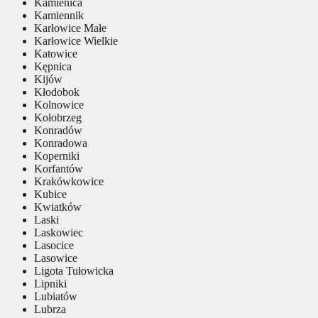
Kamienica
Kamiennik
Karłowice Małe
Karłowice Wielkie
Katowice
Kępnica
Kijów
Kłodobok
Kolnowice
Kołobrzeg
Konradów
Konradowa
Koperniki
Korfantów
Krakówkowice
Kubice
Kwiatków
Laski
Laskowiec
Lasocice
Lasowice
Ligota Tułowicka
Lipniki
Lubiatów
Lubrza