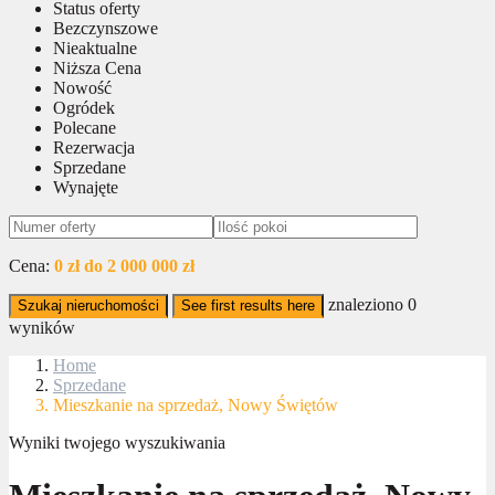
Status oferty
Bezczynszowe
Nieaktualne
Niższa Cena
Nowość
Ogródek
Polecane
Rezerwacja
Sprzedane
Wynajęte
Cena:
0 zł do 2 000 000 zł
znaleziono
0
Szukaj nieruchomości
See first results here
wyników
Home
Sprzedane
Mieszkanie na sprzedaż, Nowy Świętów
Wyniki twojego wyszukiwania