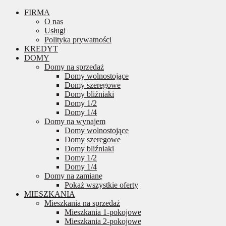
FIRMA
O nas
Usługi
Polityka prywatności
KREDYT
DOMY
Domy na sprzedaż
Domy wolnostojące
Domy szeregowe
Domy bliźniaki
Domy 1/2
Domy 1/4
Domy na wynajem
Domy wolnostojące
Domy szeregowe
Domy bliźniaki
Domy 1/2
Domy 1/4
Domy na zamianę
Pokaż wszystkie oferty
MIESZKANIA
Mieszkania na sprzedaż
Mieszkania 1-pokojowe
Mieszkania 2-pokojowe