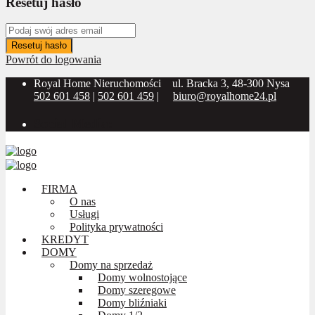
Resetuj hasło
Resetuj hasło
Powrót do logowania
Royal Home Nieruchomości
ul. Bracka 3, 48-300 Nysa
502 601 458
|
502 601 459
|
biuro@royalhome24.pl
Social Media:
FIRMA
O nas
Usługi
Polityka prywatności
KREDYT
DOMY
Domy na sprzedaż
Domy wolnostojące
Domy szeregowe
Domy bliźniaki