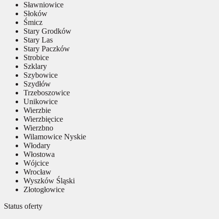
Sławniowice
Słoków
Śmicz
Stary Grodków
Stary Las
Stary Paczków
Strobice
Szklary
Szybowice
Szydłów
Trzeboszowice
Unikowice
Wierzbie
Wierzbięcice
Wierzbno
Wilamowice Nyskie
Włodary
Włostowa
Wójcice
Wrocław
Wyszków Śląski
Złotogłowice
Status oferty