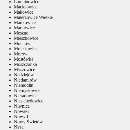
Łambinowice
Maciejowice
Makowice
Malerzowice Wielkie
Mańkowice
Markowice
Meszno
Mieszkowice
Mochów
Molestowice
Morów
Mostówka
Moszczanka
Myszowice
Nadziejów
Niedamirów
Niemodlin
Niemysłowice
Nieradowice
Niesiebędowice
Niwnica
Nowaki
Nowy Las
Nowy Świętów
Nysa