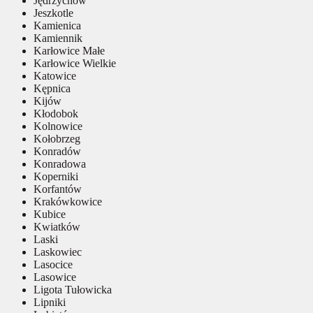
Jędrzychów
Jeszkotle
Kamienica
Kamiennik
Karłowice Małe
Karłowice Wielkie
Katowice
Kępnica
Kijów
Kłodobok
Kolnowice
Kołobrzeg
Konradów
Konradowa
Koperniki
Korfantów
Krakówkowice
Kubice
Kwiatków
Laski
Laskowiec
Lasocice
Lasowice
Ligota Tułowicka
Lipniki