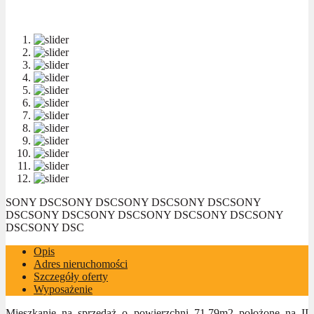
SONY DSC
SONY DSC
SONY DSC
SONY DSC
SONY
DSC
SONY DSC
SONY DSC
SONY DSC
SONY DSC
SONY
DSC
SONY DSC
Opis
Adres nieruchomości
Szczegóły oferty
Wyposażenie
Mieszkanie na sprzedaż o powierzchni 71,79m2 położone na II