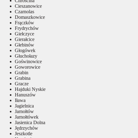
Chróścina
Cieszanowice
Czarnolas
Domaszkowice
Frączków
Frydrychów
Giełczyce
Gierałcice
Głebinów
Głogówek
Głuchołazy
Goświnowice
Goworowice
Grabin
Grabina
Gracze
Hajduki Nyskie
Hanuszów
Iława
Jagielnica
Jarnołtów
Jarnołtówek
Jasienica Dolna
Jędrzychów
Jeszkotle