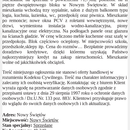
piętrze dwupiętrowego bloku w Nowym Świętowie. W skład
mieszkania wchodzą trzy sypialnie, salon z dużym balkonem typu
logia, kuchnia, łazienka, wc, przedpokój oraz piwnica. Mieszkanie
po remoncie; nowe okna PCV z roletami wewnętrznymi, nowe
drzwi, wymieniona instalacja wodno-kanalizacyjna, piony
kanalizacyjne oraz elektryczna. Na podłogach panele oraz glazura
na ścianach gładzie. W cenę wliczono meble kuchenne oraz szafę w
przedpokoju. Blok częściowo ocieplony. W miejscowości szkoła,
przedszkole,sklepy itp. Cena do rozmów… Bezpłatnie prowadzimy
doradztwo kredytowe, dzięki któremu uzyskają Państwo
najkorzystniejszy kredyt na zakup nieruchomości. Mieszkanie
wolne od jakichkolwiek obciążeń.
Treść niniejszego ogłoszenia nie stanowi oferty handlowej w
rozumieniu Kodeksu Cywilnego. Treść ma charakter informacyjny i
zalecamy ich osobistą weryfikację. Kontaktując się z biurem Klient
wyraża zgodę na przetwarzanie danych osobowych zgodnie z
przepisami ustawy z dnia 29 sierpnia 1997 roku o ochronie danych
osobowych / Dz.U.Nr. 133 poz. 883/. Klientowi przysługuje prawo
do wglądu do swoich danych osobowych i ich aktualizacji.
Adres:
Nowy Świętów
Miejscowość:
Nowy Świętów
Stan specjalny:
Sprzedane