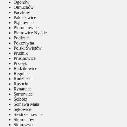
Ogonów
Otmuchów
Paczków
Pakosławice
Piątkowice
Piorunkowice
Piotrowice Nyskie
Podlesie
Pokrzywna
Polski Świętów
Prudnik
Prusinowice
Przełęk
Radzikowice
Regulice
Rudziczka
Rusocin
Rynarcice
Sarnowice
Ścibórz
Ścinawa Mała
Sękowice
Siestrzechowice
Skorochów
Skoroszyce