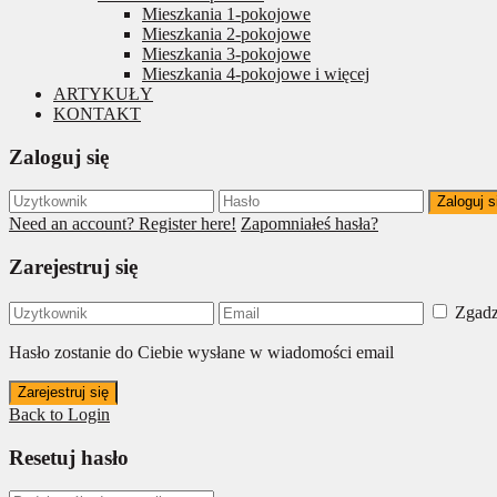
Mieszkania 1-pokojowe
Mieszkania 2-pokojowe
Mieszkania 3-pokojowe
Mieszkania 4-pokojowe i więcej
ARTYKUŁY
KONTAKT
Zaloguj się
Zaloguj s
Need an account? Register here!
Zapomniałeś hasła?
Zarejestruj się
Zgadz
Hasło zostanie do Ciebie wysłane w wiadomości email
Zarejestruj się
Back to Login
Resetuj hasło