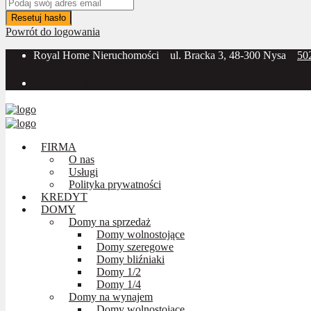
Resetuj hasło
Powrót do logowania
Royal Home Nieruchomości
ul. Bracka 3, 48-300 Nysa
50
Social Media:
FIRMA
O nas
Usługi
Polityka prywatności
KREDYT
DOMY
Domy na sprzedaż
Domy wolnostojące
Domy szeregowe
Domy bliźniaki
Domy 1/2
Domy 1/4
Domy na wynajem
Domy wolnostojące