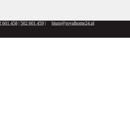
2 601 458
|
502 601 459
|
biuro@royalhome24.pl