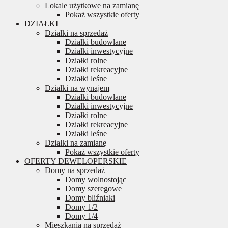
Lokale użytkowe na zamianę
Pokaż wszystkie oferty
DZIAŁKI
Działki na sprzedaż
Działki budowlane
Działki inwestycyjne
Działki rolne
Działki rekreacyjne
Działki leśne
Działki na wynajem
Działki budowlane
Działki inwestycyjne
Działki rolne
Działki rekreacyjne
Działki leśne
Działki na zamianę
Pokaż wszystkie oferty
OFERTY DEWELOPERSKIE
Domy na sprzedaż
Domy wolnostojąc
Domy szeregowe
Domy bliźniaki
Domy 1/2
Domy 1/4
Mieszkania na sprzedaż