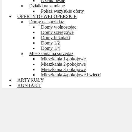
Działki leśne
Działki na zamianę
Pokaż wszystkie oferty
OFERTY DEWELOPERSKIE
Domy na sprzedaż
Domy wolnostojąc
Domy szeregowe
Domy bliźniaki
Domy 1/2
Domy 1/4
Mieszkania na sprzedaż
Mieszkania 1-pokojowe
Mieszkania 2-pokojowe
Mieszkania 3-pokojowe
Mieszkania 4-pokojowe i więcej
ARTYKUŁY
KONTAKT