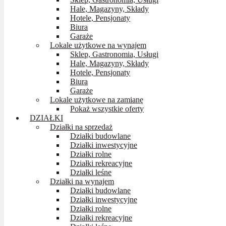
Hale, Magazyny, Składy
Hotele, Pensjonaty
Biura
Garaże
Lokale użytkowe na wynajem
Sklep, Gastronomia, Usługi
Hale, Magazyny, Składy
Hotele, Pensjonaty
Biura
Garaże
Lokale użytkowe na zamianę
Pokaż wszystkie oferty
DZIAŁKI
Działki na sprzedaż
Działki budowlane
Działki inwestycyjne
Działki rolne
Działki rekreacyjne
Działki leśne
Działki na wynajem
Działki budowlane
Działki inwestycyjne
Działki rolne
Działki rekreacyjne