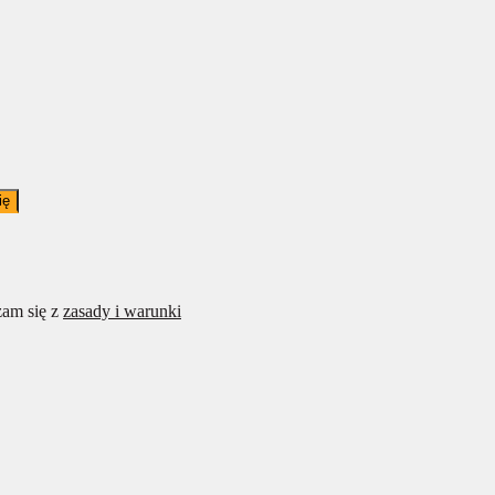
ię
am się z
zasady i warunki