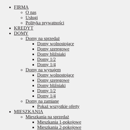
FIRMA
O nas
Usługi
Polityka prywatności
KREDYT
DOMY
Domy na sprzedaż
Domy wolnostojące
Domy szeregowe
Domy bliźniaki
Domy 1/2
Domy 1/4
Domy na wynajem
Domy wolnostojące
Domy szeregowe
Domy bliźniaki
Domy 1/2
Domy 1/4
Domy na zamianę
Pokaż wszystkie oferty
MIESZKANIA
Mieszkania na sprzedaż
Mieszkania 1-pokojowe
Mieszkania 2-pokojowe