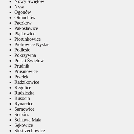
Nowy Świętów
Nysa
Ogonów
Otmuchów
Paczków
Pakosławice
Piątkowice
Piorunkowice
Piotrowice Nyskie
Podlesie
Pokrzywna
Polski Świętów
Prudnik
Prusinowice
Przełęk
Radzikowice
Regulice
Rudziczka
Rusocin
Rynarcice
Sarnowice
Ścibórz
Ścinawa Mała
Sękowice
Siestrzechowice