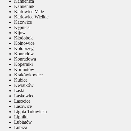
Kamienica
Kamiennik
Karłowice Małe
Karłowice Wielkie
Katowice
Kępnica
Kijów
Kłodobok
Kolnowice
Kołobrzeg
Konradów
Konradowa
Koperniki
Korfantów
Krakówkowice
Kubice
Kwiatków
Laski
Laskowiec
Lasocice
Lasowice
Ligota Tułowicka
Lipniki
Lubiatów
Lubrza