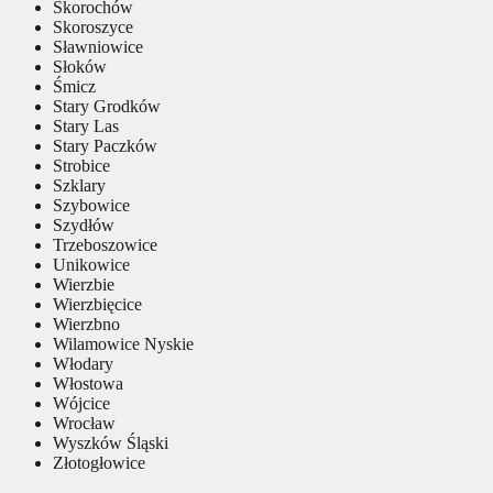
Skorochów
Skoroszyce
Sławniowice
Słoków
Śmicz
Stary Grodków
Stary Las
Stary Paczków
Strobice
Szklary
Szybowice
Szydłów
Trzeboszowice
Unikowice
Wierzbie
Wierzbięcice
Wierzbno
Wilamowice Nyskie
Włodary
Włostowa
Wójcice
Wrocław
Wyszków Śląski
Złotogłowice