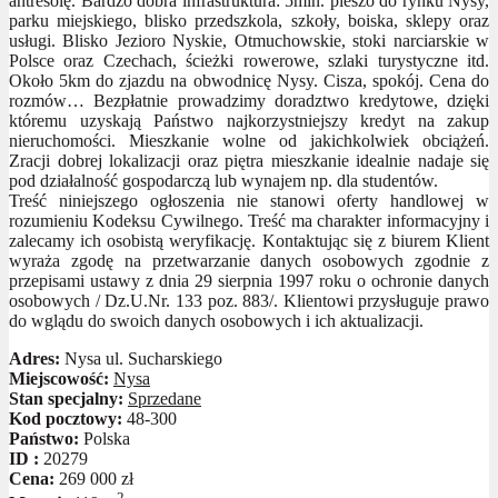
antresolę. Bardzo dobra infrastruktura: 5min. pieszo do rynku Nysy,
parku miejskiego, blisko przedszkola, szkoły, boiska, sklepy oraz
usługi. Blisko Jezioro Nyskie, Otmuchowskie, stoki narciarskie w
Polsce oraz Czechach, ścieżki rowerowe, szlaki turystyczne itd.
Około 5km do zjazdu na obwodnicę Nysy. Cisza, spokój. Cena do
rozmów… Bezpłatnie prowadzimy doradztwo kredytowe, dzięki
któremu uzyskają Państwo najkorzystniejszy kredyt na zakup
nieruchomości. Mieszkanie wolne od jakichkolwiek obciążeń.
Zracji dobrej lokalizacji oraz piętra mieszkanie idealnie nadaje się
pod działalność gospodarczą lub wynajem np. dla studentów.
Treść niniejszego ogłoszenia nie stanowi oferty handlowej w
rozumieniu Kodeksu Cywilnego. Treść ma charakter informacyjny i
zalecamy ich osobistą weryfikację. Kontaktując się z biurem Klient
wyraża zgodę na przetwarzanie danych osobowych zgodnie z
przepisami ustawy z dnia 29 sierpnia 1997 roku o ochronie danych
osobowych / Dz.U.Nr. 133 poz. 883/. Klientowi przysługuje prawo
do wglądu do swoich danych osobowych i ich aktualizacji.
Adres:
Nysa ul. Sucharskiego
Miejscowość:
Nysa
Stan specjalny:
Sprzedane
Kod pocztowy:
48-300
Państwo:
Polska
ID :
20279
Cena:
269 000 zł
2