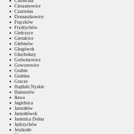
Chróścina
Cieszanowice
Czarnolas
Domaszkowice
Frączków
Frydrychów
Giełczyce
Gierałcice
Głebinów
Głogówek
Głuchołazy
Goświnowice
Goworowice
Grabin
Grabina
Gracze
Hajduki Nyskie
Hanuszów
Iława
Jagielnica
Jarnołtów
Jarnołtówek
Jasienica Dolna
Jędrzychów
Jeszkotle