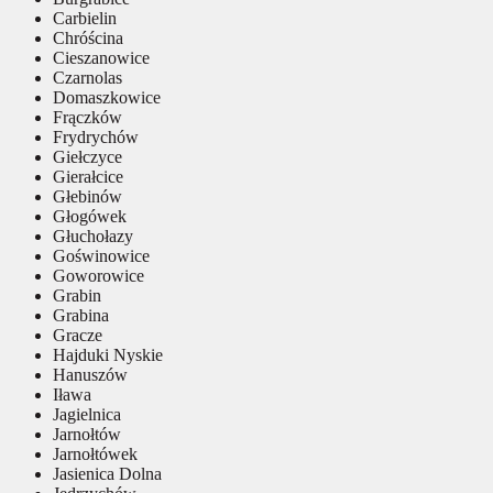
Carbielin
Chróścina
Cieszanowice
Czarnolas
Domaszkowice
Frączków
Frydrychów
Giełczyce
Gierałcice
Głebinów
Głogówek
Głuchołazy
Goświnowice
Goworowice
Grabin
Grabina
Gracze
Hajduki Nyskie
Hanuszów
Iława
Jagielnica
Jarnołtów
Jarnołtówek
Jasienica Dolna