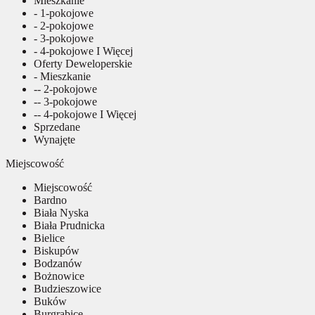
Mieszkanie
- 1-pokojowe
- 2-pokojowe
- 3-pokojowe
- 4-pokojowe I Więcej
Oferty Deweloperskie
- Mieszkanie
-- 2-pokojowe
-- 3-pokojowe
-- 4-pokojowe I Więcej
Sprzedane
Wynajęte
Miejscowość
Miejscowość
Bardno
Biała Nyska
Biała Prudnicka
Bielice
Biskupów
Bodzanów
Bożnowice
Budzieszowice
Buków
Burgrabice