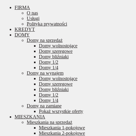
FIRMA
O nas
Usługi
Polityka prywatności
KREDYT
DOMY
Domy na sprzedaż
Domy wolnostojące
Domy szeregowe
Domy bliźniaki
Domy 1/2
Domy 1/4
Domy na wynajem
Domy wolnostojące
Domy szeregowe
Domy bliźniaki
Domy 1/2
Domy 1/4
Domy na zamianę
Pokaż wszystkie oferty
MIESZKANIA
Mieszkania na sprzedaż
Mieszkania 1-pokojowe
Mieszkania 2-pokojowe