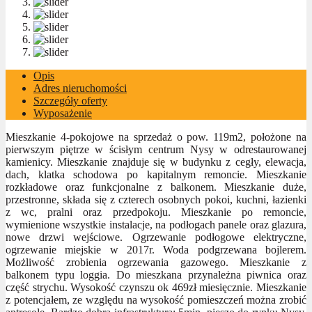
Opis
Adres nieruchomości
Szczegóły oferty
Wyposażenie
Mieszkanie 4-pokojowe na sprzedaż o pow. 119m2, położone na
pierwszym piętrze w ścisłym centrum Nysy w odrestaurowanej
kamienicy. Mieszkanie znajduje się w budynku z cegły, elewacja,
dach, klatka schodowa po kapitalnym remoncie. Mieszkanie
rozkładowe oraz funkcjonalne z balkonem. Mieszkanie duże,
przestronne, składa się z czterech osobnych pokoi, kuchni, łazienki
z wc, pralni oraz przedpokoju. Mieszkanie po remoncie,
wymienione wszystkie instalacje, na podłogach panele oraz glazura,
nowe drzwi wejściowe. Ogrzewanie podłogowe elektryczne,
ogrzewanie miejskie w 2017r. Woda podgrzewana bojlerem.
Możliwość zrobienia ogrzewania gazowego. Mieszkanie z
balkonem typu loggia. Do mieszkana przynależna piwnica oraz
część strychu. Wysokość czynszu ok 469zł miesięcznie. Mieszkanie
z potencjałem, ze względu na wysokość pomieszczeń można zrobić