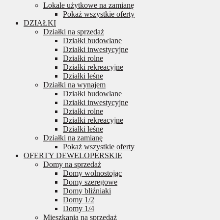
Lokale użytkowe na zamianę
Pokaż wszystkie oferty
DZIAŁKI
Działki na sprzedaż
Działki budowlane
Działki inwestycyjne
Działki rolne
Działki rekreacyjne
Działki leśne
Działki na wynajem
Działki budowlane
Działki inwestycyjne
Działki rolne
Działki rekreacyjne
Działki leśne
Działki na zamianę
Pokaż wszystkie oferty
OFERTY DEWELOPERSKIE
Domy na sprzedaż
Domy wolnostojąc
Domy szeregowe
Domy bliźniaki
Domy 1/2
Domy 1/4
Mieszkania na sprzedaż