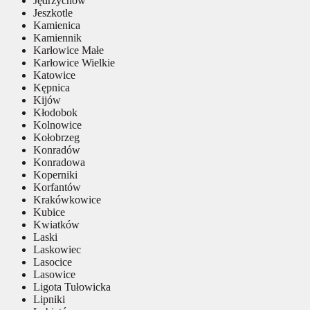
Jędrzychów
Jeszkotle
Kamienica
Kamiennik
Karłowice Małe
Karłowice Wielkie
Katowice
Kępnica
Kijów
Kłodobok
Kolnowice
Kołobrzeg
Konradów
Konradowa
Koperniki
Korfantów
Krakówkowice
Kubice
Kwiatków
Laski
Laskowiec
Lasocice
Lasowice
Ligota Tułowicka
Lipniki