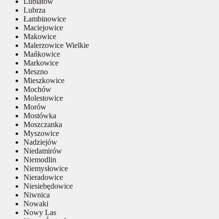
Lubiatów
Lubrza
Łambinowice
Maciejowice
Makowice
Malerzowice Wielkie
Mańkowice
Markowice
Meszno
Mieszkowice
Mochów
Molestowice
Morów
Mostówka
Moszczanka
Myszowice
Nadziejów
Niedamirów
Niemodlin
Niemysłowice
Nieradowice
Niesiebędowice
Niwnica
Nowaki
Nowy Las