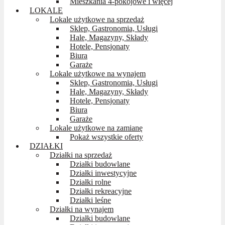
Mieszkania 4-pokojowe i więcej
LOKALE
Lokale użytkowe na sprzedaż
Sklep, Gastronomia, Usługi
Hale, Magazyny, Składy
Hotele, Pensjonaty
Biura
Garaże
Lokale użytkowe na wynajem
Sklep, Gastronomia, Usługi
Hale, Magazyny, Składy
Hotele, Pensjonaty
Biura
Garaże
Lokale użytkowe na zamianę
Pokaż wszystkie oferty
DZIAŁKI
Działki na sprzedaż
Działki budowlane
Działki inwestycyjne
Działki rolne
Działki rekreacyjne
Działki leśne
Działki na wynajem
Działki budowlane