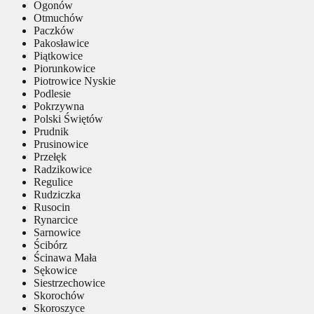
Ogonów
Otmuchów
Paczków
Pakosławice
Piątkowice
Piorunkowice
Piotrowice Nyskie
Podlesie
Pokrzywna
Polski Świętów
Prudnik
Prusinowice
Przełęk
Radzikowice
Regulice
Rudziczka
Rusocin
Rynarcice
Sarnowice
Ścibórz
Ścinawa Mała
Sękowice
Siestrzechowice
Skorochów
Skoroszyce