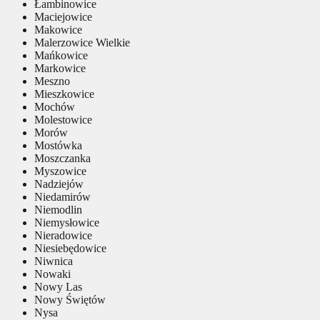
Łambinowice
Maciejowice
Makowice
Malerzowice Wielkie
Mańkowice
Markowice
Meszno
Mieszkowice
Mochów
Molestowice
Morów
Mostówka
Moszczanka
Myszowice
Nadziejów
Niedamirów
Niemodlin
Niemysłowice
Nieradowice
Niesiebędowice
Niwnica
Nowaki
Nowy Las
Nowy Świętów
Nysa