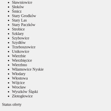
Sławniowice
Słoków
Śmicz
Stary Grodków
Stary Las
Stary Paczków
Strobice
Szklary
Szybowice
Szydłów
Trzeboszowice
Unikowice
Wierzbie
Wierzbięcice
Wierzbno
Wilamowice Nyskie
Włodary
Włostowa
Wójcice
Wrocław
Wyszków Śląski
Złotogłowice
Status oferty