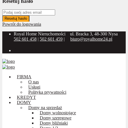
Resetuj hasło
Resetuj hasło
Powrót do logowania
Royal Home Nieruchomości
ul. Bracka 3, 48-300 Nysa
502 601 458
|
502 601 459
|
biuro@royalhome24.pl
Social Media:
FIRMA
O nas
Usługi
Polityka prywatności
KREDYT
DOMY
Domy na sprzedaż
Domy wolnostojące
Domy szeregowe
Domy bliźniaki