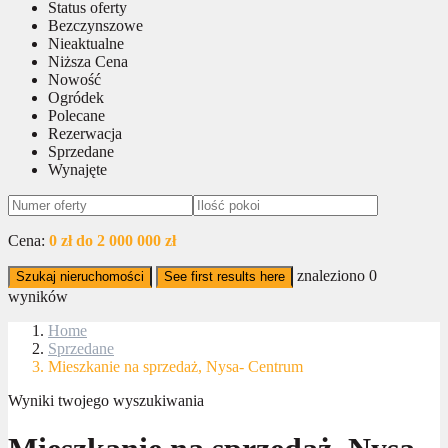
Status oferty
Bezczynszowe
Nieaktualne
Niższa Cena
Nowość
Ogródek
Polecane
Rezerwacja
Sprzedane
Wynajęte
Cena:
0 zł do 2 000 000 zł
znaleziono
0
Szukaj nieruchomości
See first results here
wyników
Home
Sprzedane
Mieszkanie na sprzedaż, Nysa- Centrum
Wyniki twojego wyszukiwania