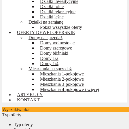
Działki inwestycyjne
Działki rolne
Działki rekreacyjne
Działki leśne
Działki na zamianę
Pokaż wszystkie oferty
OFERTY DEWELOPERSKIE
Domy na sprzedaż
Domy wolnostojąc
Domy szeregowe
Domy bliźniaki
Domy 1/2
Domy 1/4
Mieszkania na sprzedaż
Mieszkania 1-pokojowe
Mieszkania 2-pokojowe
Mieszkania 3-pokojowe
Mieszkania 4-pokojowe i więcej
ARTYKUŁY
KONTAKT
Wyszukiwarka
Typ oferty
Typ oferty