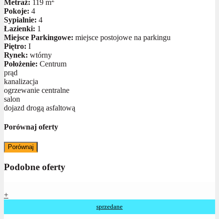
Metraż:
119 m
Pokoje:
4
Sypialnie:
4
Łazienki:
1
Miejsce Parkingowe:
miejsce postojowe na parkingu
Piętro:
I
Rynek:
wtórny
Położenie:
Centrum
prąd
kanalizacja
ogrzewanie centralne
salon
dojazd drogą asfaltową
Porównaj oferty
Porównaj
Podobne oferty
+
sprzedane