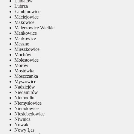
Lubiatów
Lubrza
Łambinowice
Maciejowice
Makowice
Malerzowice Wielkie
Mańkowice
Markowice
Meszno
Mieszkowice
Mochów
Molestowice
Morów
Mostówka
Moszczanka
Myszowice
Nadziejów
Niedamirów
Niemodlin
Niemysłowice
Nieradowice
Niesiebędowice
Niwnica
Nowaki
Nowy Las