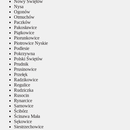
Nowy Świętów
Nysa
Ogonów
Otmuchów
Paczków
Pakosławice
Piątkowice
Piorunkowice
Piotrowice Nyskie
Podlesie
Pokrzywna
Polski Świętów
Prudnik
Prusinowice
Przełęk
Radzikowice
Regulice
Rudziczka
Rusocin
Rynarcice
Sarnowice
Ścibórz
Ścinawa Mała
Sękowice
Siestrzechowice