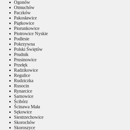
Ogonów
Otmuchów
Paczków
Pakosławice
Piątkowice
Piorunkowice
Piotrowice Nyskie
Podlesie
Pokrzywna
Polski Świętów
Prudnik
Prusinowice
Przełęk
Radzikowice
Regulice
Rudziczka
Rusocin
Rynarcice
Sarnowice
Ścibórz
Ścinawa Mała
Sękowice
Siestrzechowice
Skorochów
Skoroszyce