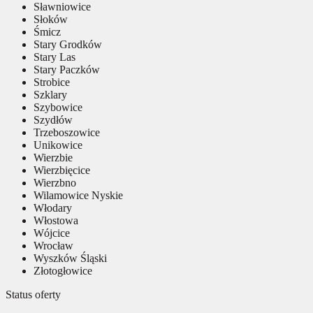
Sławniowice
Słoków
Śmicz
Stary Grodków
Stary Las
Stary Paczków
Strobice
Szklary
Szybowice
Szydłów
Trzeboszowice
Unikowice
Wierzbie
Wierzbięcice
Wierzbno
Wilamowice Nyskie
Włodary
Włostowa
Wójcice
Wrocław
Wyszków Śląski
Złotogłowice
Status oferty