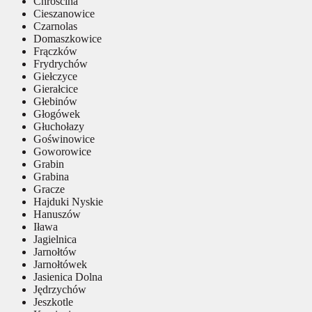
Chróścina
Cieszanowice
Czarnolas
Domaszkowice
Frączków
Frydrychów
Giełczyce
Gierałcice
Głebinów
Głogówek
Głuchołazy
Goświnowice
Goworowice
Grabin
Grabina
Gracze
Hajduki Nyskie
Hanuszów
Iława
Jagielnica
Jarnołtów
Jarnołtówek
Jasienica Dolna
Jędrzychów
Jeszkotle