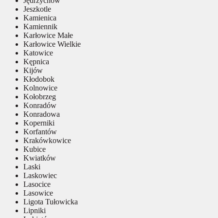
Jędrzychów
Jeszkotle
Kamienica
Kamiennik
Karłowice Małe
Karłowice Wielkie
Katowice
Kępnica
Kijów
Kłodobok
Kolnowice
Kołobrzeg
Konradów
Konradowa
Koperniki
Korfantów
Krakówkowice
Kubice
Kwiatków
Laski
Laskowiec
Lasocice
Lasowice
Ligota Tułowicka
Lipniki