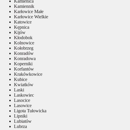
Kamienica
Kamiennik
Karłowice Małe
Karłowice Wielkie
Katowice
Kępnica
Kijów
Kłodobok
Kolnowice
Kołobrzeg
Konradów
Konradowa
Koperniki
Korfantów
Krakówkowice
Kubice
Kwiatków
Laski
Laskowiec
Lasocice
Lasowice
Ligota Tułowicka
Lipniki
Lubiatów
Lubrza