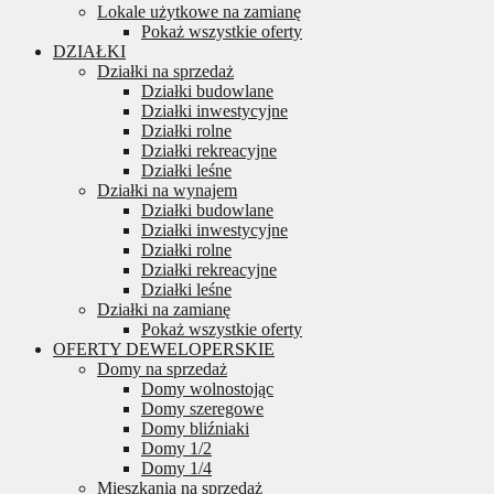
Lokale użytkowe na zamianę
Pokaż wszystkie oferty
DZIAŁKI
Działki na sprzedaż
Działki budowlane
Działki inwestycyjne
Działki rolne
Działki rekreacyjne
Działki leśne
Działki na wynajem
Działki budowlane
Działki inwestycyjne
Działki rolne
Działki rekreacyjne
Działki leśne
Działki na zamianę
Pokaż wszystkie oferty
OFERTY DEWELOPERSKIE
Domy na sprzedaż
Domy wolnostojąc
Domy szeregowe
Domy bliźniaki
Domy 1/2
Domy 1/4
Mieszkania na sprzedaż