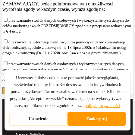
ZAMAWIAJĄCY, będąc poinformowanym o możliwości
wycofania zgody w każdym czasie, wyraża zgodę na:
przetwarzanie swoich danych osobowych i wykorzystanie tych danych do
celów marketingowych PRZEDSIĘBIORCY, zgodnie z przepisami wskazanymi
w § 4 ust. 2
otrzymywanie informacji handlowych za pomocą środków komunikacji
elektronicznej, zgodnie z ustawą z dnia 18 lipca 2002r. o świadczeniu usług
drogą elektroniczną (Dz. U. z 2020r. poz. 344 z późniejszymi zmianami )
przetwarzanie swoich danych osobowych i wykorzystanie tych danych,
zgodnie z przepisami wskazanymi w § 4 ust. 2 , w celu przesyłania informacji
handlowych oraz używania telekomunikacyjnych urządzeń końcowych dla
celów marketingu bezpośredniego."