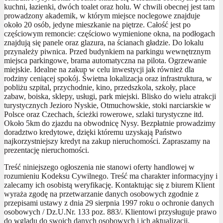
kuchni, łazienki, dwóch toalet oraz holu. W chwili obecnej jest tam
prowadzony akademik, w którym miejsce noclegowe znajduje
około 20 osób, jedyne mieszkanie na piętrze. Całość jest po
częściowym remoncie: częściowo wymienione okna, na podłogach
znajdują się panele oraz glazura, na ścianach gładzie. Do lokalu
przynależy piwnica. Przed budynkiem na parkingu wewnętrznym
miejsca parkingowe, brama automatyczna na pilota. Ogrzewanie
miejskie. Idealne na zakup w celu inwestycji jak również dla
rodziny ceniącej spokój. Świetna lokalizacja oraz infrastruktura, w
pobliżu szpital, przychodnie, kino, przedszkola, szkoły, place
zabaw, boiska, sklepy, usługi, park miejski. Blisko do wielu atrakcji
turystycznych Jezioro Nyskie, Otmuchowskie, stoki narciarskie w
Polsce oraz Czechach, ścieżki rowerowe, szlaki turystyczne itd.
Około 5km do zjazdu na obwodnicę Nysy. Bezpłatnie prowadzimy
doradztwo kredytowe, dzięki któremu uzyskają Państwo
najkorzystniejszy kredyt na zakup nieruchomości. Zapraszamy na
prezentację nieruchomości.
Treść niniejszego ogłoszenia nie stanowi oferty handlowej w
rozumieniu Kodeksu Cywilnego. Treść ma charakter informacyjny i
zalecamy ich osobistą weryfikację. Kontaktując się z biurem Klient
wyraża zgodę na przetwarzanie danych osobowych zgodnie z
przepisami ustawy z dnia 29 sierpnia 1997 roku o ochronie danych
osobowych / Dz.U.Nr. 133 poz. 883/. Klientowi przysługuje prawo
do wglądu do swoich danych osobowych i ich aktualizacji.