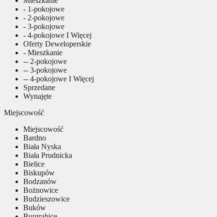
Mieszkanie
- 1-pokojowe
- 2-pokojowe
- 3-pokojowe
- 4-pokojowe I Więcej
Oferty Deweloperskie
- Mieszkanie
-- 2-pokojowe
-- 3-pokojowe
-- 4-pokojowe I Więcej
Sprzedane
Wynajęte
Miejscowość
Miejscowość
Bardno
Biała Nyska
Biała Prudnicka
Bielice
Biskupów
Bodzanów
Bożnowice
Budzieszowice
Buków
Burgrabice