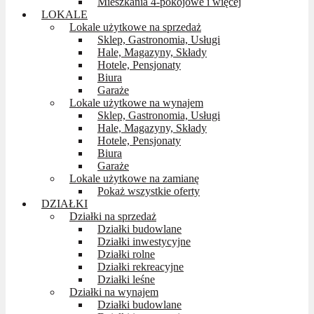
Mieszkania 4-pokojowe i więcej
LOKALE
Lokale użytkowe na sprzedaż
Sklep, Gastronomia, Usługi
Hale, Magazyny, Składy
Hotele, Pensjonaty
Biura
Garaże
Lokale użytkowe na wynajem
Sklep, Gastronomia, Usługi
Hale, Magazyny, Składy
Hotele, Pensjonaty
Biura
Garaże
Lokale użytkowe na zamianę
Pokaż wszystkie oferty
DZIAŁKI
Działki na sprzedaż
Działki budowlane
Działki inwestycyjne
Działki rolne
Działki rekreacyjne
Działki leśne
Działki na wynajem
Działki budowlane