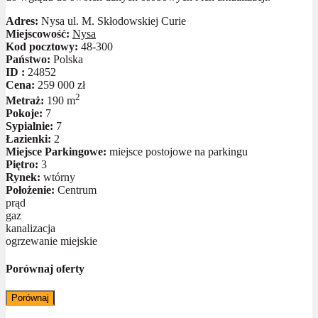
Adres:
Nysa ul. M. Skłodowskiej Curie
Miejscowość:
Nysa
Kod pocztowy:
48-300
Państwo:
Polska
ID :
24852
Cena:
259 000 zł
2
Metraż:
190 m
Pokoje:
7
Sypialnie:
7
Łazienki:
2
Miejsce Parkingowe:
miejsce postojowe na parkingu
Piętro:
3
Rynek:
wtórny
Położenie:
Centrum
prąd
gaz
kanalizacja
ogrzewanie miejskie
Porównaj oferty
Porównaj