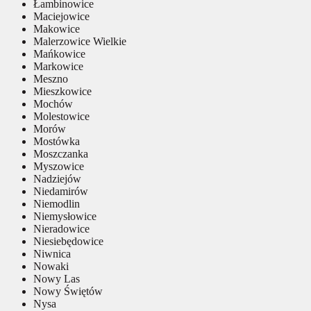
Łambinowice
Maciejowice
Makowice
Malerzowice Wielkie
Mańkowice
Markowice
Meszno
Mieszkowice
Mochów
Molestowice
Morów
Mostówka
Moszczanka
Myszowice
Nadziejów
Niedamirów
Niemodlin
Niemysłowice
Nieradowice
Niesiebędowice
Niwnica
Nowaki
Nowy Las
Nowy Świętów
Nysa