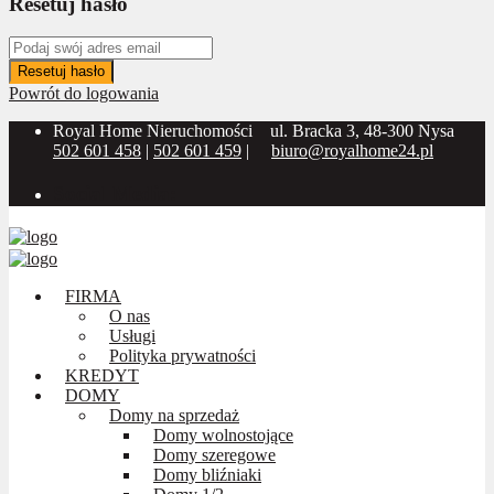
Resetuj hasło
Resetuj hasło
Powrót do logowania
Royal Home Nieruchomości
ul. Bracka 3, 48-300 Nysa
502 601 458
|
502 601 459
|
biuro@royalhome24.pl
Social Media:
FIRMA
O nas
Usługi
Polityka prywatności
KREDYT
DOMY
Domy na sprzedaż
Domy wolnostojące
Domy szeregowe
Domy bliźniaki