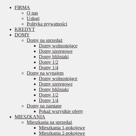
FIRMA
O nas
Usługi
Polityka prywatności
KREDYT
DOMY
Domy na sprzedaż
Domy wolnostojące
Domy szeregowe
Domy bliźniaki
Domy 1/2
Domy 1/4
Domy na wynajem
Domy wolnostojące
Domy szeregowe
Domy bliźniaki
Domy 1/2
Domy 1/4
Domy na zamianę
Pokaż wszystkie oferty
MIESZKANIA
Mieszkania na sprzedaż
Mieszkania 1-pokojowe
Mieszkania 2-pokojowe