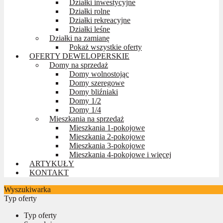
Działki inwestycyjne
Działki rolne
Działki rekreacyjne
Działki leśne
Działki na zamianę
Pokaż wszystkie oferty
OFERTY DEWELOPERSKIE
Domy na sprzedaż
Domy wolnostojąc
Domy szeregowe
Domy bliźniaki
Domy 1/2
Domy 1/4
Mieszkania na sprzedaż
Mieszkania 1-pokojowe
Mieszkania 2-pokojowe
Mieszkania 3-pokojowe
Mieszkania 4-pokojowe i więcej
ARTYKUŁY
KONTAKT
Wyszukiwarka
Typ oferty
Typ oferty