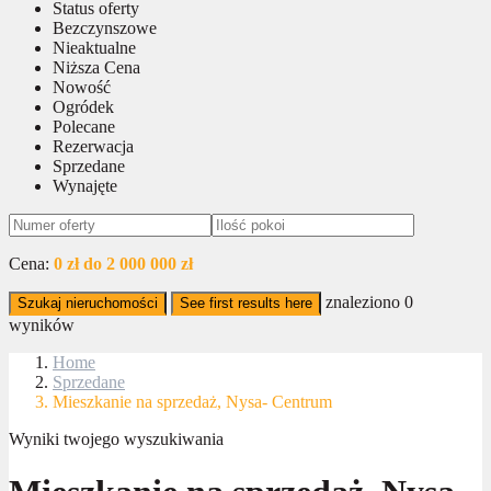
Status oferty
Bezczynszowe
Nieaktualne
Niższa Cena
Nowość
Ogródek
Polecane
Rezerwacja
Sprzedane
Wynajęte
Cena:
0 zł do 2 000 000 zł
znaleziono
0
Szukaj nieruchomości
See first results here
wyników
Home
Sprzedane
Mieszkanie na sprzedaż, Nysa- Centrum
Wyniki twojego wyszukiwania