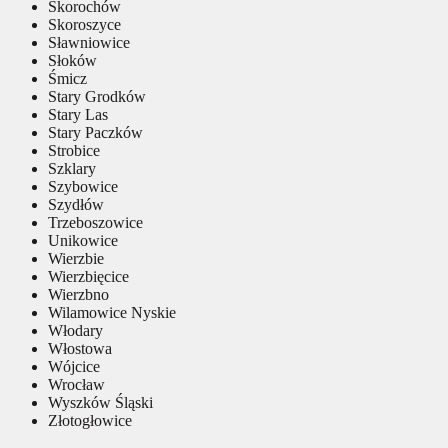
Skorochów
Skoroszyce
Sławniowice
Słoków
Śmicz
Stary Grodków
Stary Las
Stary Paczków
Strobice
Szklary
Szybowice
Szydłów
Trzeboszowice
Unikowice
Wierzbie
Wierzbięcice
Wierzbno
Wilamowice Nyskie
Włodary
Włostowa
Wójcice
Wrocław
Wyszków Śląski
Złotogłowice