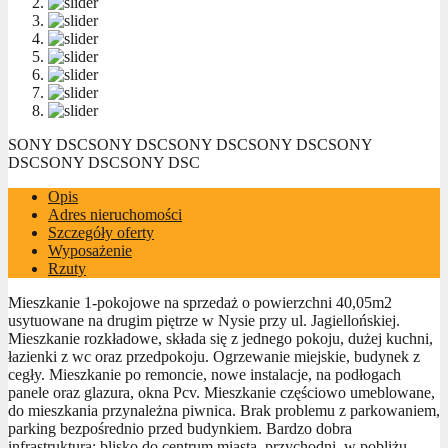
SONY DSC
SONY DSC
SONY DSC
SONY DSC
SONY
DSC
SONY DSC
SONY DSC
Opis
Adres nieruchomości
Szczegóły oferty
Wyposażenie
Rzuty
Mieszkanie 1-pokojowe na sprzedaż o powierzchni 40,05m2
usytuowane na drugim piętrze w Nysie przy ul. Jagiellońskiej.
Mieszkanie rozkładowe, składa się z jednego pokoju, dużej kuchni,
łazienki z wc oraz przedpokoju. Ogrzewanie miejskie, budynek z
cegły. Mieszkanie po remoncie, nowe instalacje, na podłogach
panele oraz glazura, okna Pcv. Mieszkanie częściowo umeblowane,
do mieszkania przynależna piwnica. Brak problemu z parkowaniem,
parking bezpośrednio przed budynkiem. Bardzo dobra
infrastruktura: blisko do centrum miasta, przychodni, w pobliżu