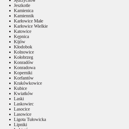
Jędrzychów
Jeszkotle
Kamienica
Kamiennik
Karłowice Małe
Karłowice Wielkie
Katowice
Kępnica
Kijów
Kłodobok
Kolnowice
Kołobrzeg
Konradów
Konradowa
Koperniki
Korfantów
Krakówkowice
Kubice
Kwiatków
Laski
Laskowiec
Lasocice
Lasowice
Ligota Tułowicka
Lipniki