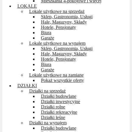
Mieszkania 4-pokojowe i więcej
LOKALE
Lokale użytkowe na sprzedaż
Sklep, Gastronomia, Usługi
Hale, Magazyny, Składy
Hotele, Pensjonaty
Biura
Garaże
Lokale użytkowe na wynajem
Sklep, Gastronomia, Usługi
Hale, Magazyny, Składy
Hotele, Pensjonaty
Biura
Garaże
Lokale użytkowe na zamianę
Pokaż wszystkie oferty
DZIAŁKI
Działki na sprzedaż
Działki budowlane
Działki inwestycyjne
Działki rolne
Działki rekreacyjne
Działki leśne
Działki na wynajem
Działki budowlane