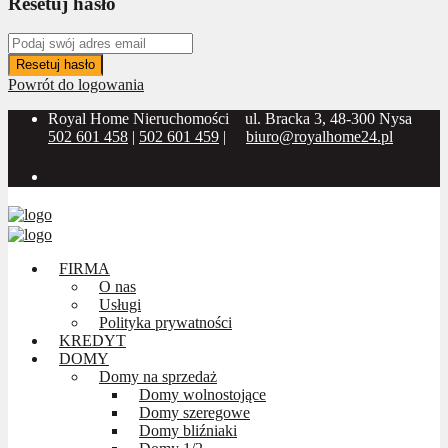
Resetuj hasło
Resetuj hasło
Powrót do logowania
Royal Home Nieruchomości
ul. Bracka 3, 48-300 Nysa
502 601 458
|
502 601 459
|
biuro@royalhome24.pl
Social Media:
FIRMA
O nas
Usługi
Polityka prywatności
KREDYT
DOMY
Domy na sprzedaż
Domy wolnostojące
Domy szeregowe
Domy bliźniaki