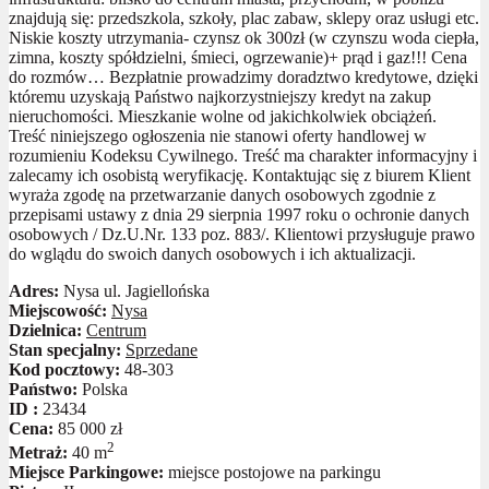
znajdują się: przedszkola, szkoły, plac zabaw, sklepy oraz usługi etc.
Niskie koszty utrzymania- czynsz ok 300zł (w czynszu woda ciepła,
zimna, koszty spółdzielni, śmieci, ogrzewanie)+ prąd i gaz!!! Cena
do rozmów… Bezpłatnie prowadzimy doradztwo kredytowe, dzięki
któremu uzyskają Państwo najkorzystniejszy kredyt na zakup
nieruchomości. Mieszkanie wolne od jakichkolwiek obciążeń.
Treść niniejszego ogłoszenia nie stanowi oferty handlowej w
rozumieniu Kodeksu Cywilnego. Treść ma charakter informacyjny i
zalecamy ich osobistą weryfikację. Kontaktując się z biurem Klient
wyraża zgodę na przetwarzanie danych osobowych zgodnie z
przepisami ustawy z dnia 29 sierpnia 1997 roku o ochronie danych
osobowych / Dz.U.Nr. 133 poz. 883/. Klientowi przysługuje prawo
do wglądu do swoich danych osobowych i ich aktualizacji.
Adres:
Nysa ul. Jagiellońska
Miejscowość:
Nysa
Dzielnica:
Centrum
Stan specjalny:
Sprzedane
Kod pocztowy:
48-303
Państwo:
Polska
ID :
23434
Cena:
85 000 zł
2
Metraż:
40 m
Miejsce Parkingowe:
miejsce postojowe na parkingu