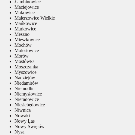
Łambinowice
Maciejowice
Makowice
Malerzowice Wielkie
Mańkowice
Markowice
Meszno
Mieszkowice
Mochów
Molestowice
Morów
Mostówka
Moszczanka
Myszowice
Nadziejów
Niedamirów
Niemodlin
Niemysłowice
Nieradowice
Niesiebędowice
Niwnica
Nowaki
Nowy Las
Nowy Świętów
Nysa