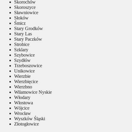
Skorochów
Skoroszyce
Sławniowice
Słoków
Śmicz
Stary Grodków
Stary Las
Stary Paczków
Strobice
Szklary
Szybowice
Szydłów
Trzeboszowice
Unikowice
Wierzbie
Wierzbięcice
Wierzbno
Wilamowice Nyskie
Włodary
Włostowa
Wójcice
Wrocław
Wyszków Śląski
Złotogłowice