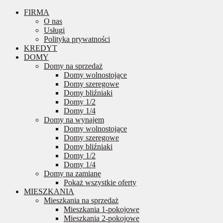
FIRMA
O nas
Usługi
Polityka prywatności
KREDYT
DOMY
Domy na sprzedaż
Domy wolnostojące
Domy szeregowe
Domy bliźniaki
Domy 1/2
Domy 1/4
Domy na wynajem
Domy wolnostojące
Domy szeregowe
Domy bliźniaki
Domy 1/2
Domy 1/4
Domy na zamianę
Pokaż wszystkie oferty
MIESZKANIA
Mieszkania na sprzedaż
Mieszkania 1-pokojowe
Mieszkania 2-pokojowe