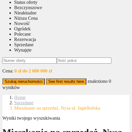
Status oferty
Bezczynszowe
Nieaktualne
Niższa Cena
Nowość
Ogródek
Polecane
Rezerwacja
Sprzedane
Wynajęte
Cena:
0 zł do 2 000 000 zł
znaleziono
0
Szukaj nieruchomości
See first results here
wyników
Home
Sprzedane
Mieszkanie na sprzedaż, Nysa ul. Jagiellońska
Wyniki twojego wyszukiwania