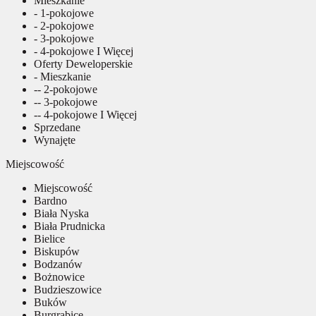
Mieszkanie
- 1-pokojowe
- 2-pokojowe
- 3-pokojowe
- 4-pokojowe I Więcej
Oferty Deweloperskie
- Mieszkanie
-- 2-pokojowe
-- 3-pokojowe
-- 4-pokojowe I Więcej
Sprzedane
Wynajęte
Miejscowość
Miejscowość
Bardno
Biała Nyska
Biała Prudnicka
Bielice
Biskupów
Bodzanów
Bożnowice
Budzieszowice
Buków
Burgrabice