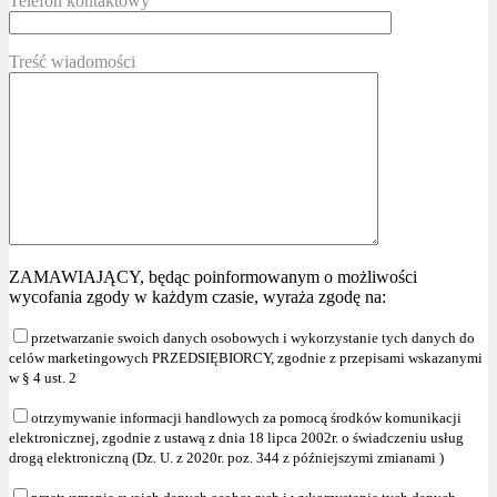
Telefon kontaktowy
Treść wiadomości
ZAMAWIAJĄCY, będąc poinformowanym o możliwości
wycofania zgody w każdym czasie, wyraża zgodę na:
przetwarzanie swoich danych osobowych i wykorzystanie tych danych do
celów marketingowych PRZEDSIĘBIORCY, zgodnie z przepisami wskazanymi
w § 4 ust. 2
otrzymywanie informacji handlowych za pomocą środków komunikacji
elektronicznej, zgodnie z ustawą z dnia 18 lipca 2002r. o świadczeniu usług
drogą elektroniczną (Dz. U. z 2020r. poz. 344 z późniejszymi zmianami )