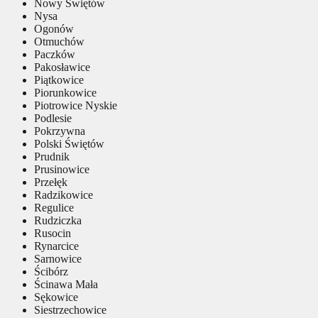
Nowy Świętów
Nysa
Ogonów
Otmuchów
Paczków
Pakosławice
Piątkowice
Piorunkowice
Piotrowice Nyskie
Podlesie
Pokrzywna
Polski Świętów
Prudnik
Prusinowice
Przełęk
Radzikowice
Regulice
Rudziczka
Rusocin
Rynarcice
Sarnowice
Ścibórz
Ścinawa Mała
Sękowice
Siestrzechowice