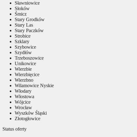
Sławniowice
Słoków
Śmicz
Stary Grodków
Stary Las
Stary Paczków
Strobice
Szklary
Szybowice
Szydłów
Trzeboszowice
Unikowice
Wierzbie
Wierzbięcice
Wierzbno
Wilamowice Nyskie
Włodary
Włostowa
Wójcice
Wrocław
Wyszków Śląski
Złotogłowice
Status oferty