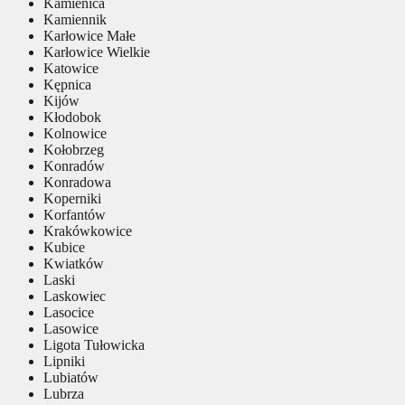
Kamienica
Kamiennik
Karłowice Małe
Karłowice Wielkie
Katowice
Kępnica
Kijów
Kłodobok
Kolnowice
Kołobrzeg
Konradów
Konradowa
Koperniki
Korfantów
Krakówkowice
Kubice
Kwiatków
Laski
Laskowiec
Lasocice
Lasowice
Ligota Tułowicka
Lipniki
Lubiatów
Lubrza