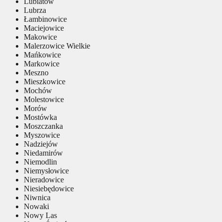
Lubiatów
Lubrza
Łambinowice
Maciejowice
Makowice
Malerzowice Wielkie
Mańkowice
Markowice
Meszno
Mieszkowice
Mochów
Molestowice
Morów
Mostówka
Moszczanka
Myszowice
Nadziejów
Niedamirów
Niemodlin
Niemysłowice
Nieradowice
Niesiebędowice
Niwnica
Nowaki
Nowy Las