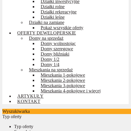
Działki inwestycyjne
Działki rolne
Działki rekreacyjne
Działki leśne
Działki na zamianę
Pokaż wszystkie oferty
OFERTY DEWELOPERSKIE
Domy na sprzedaż
Domy wolnostojąc
Domy szeregowe
Domy bliźniaki
Domy 1/2
Domy 1/4
Mieszkania na sprzedaż
Mieszkania 1-pokojowe
Mieszkania 2-pokojowe
Mieszkania 3-pokojowe
Mieszkania 4-pokojowe i więcej
ARTYKUŁY
KONTAKT
Wyszukiwarka
Typ oferty
Typ oferty