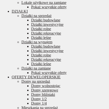
Lokale użytkowe na zamianę
Pokaż wszystkie oferty
DZIAŁKI
Działki na sprzedaż
Działki budowlane
Działki inwestycyjne
Działki rolne
Działki rekreacyjne
Działki leśne
Działki na wynajem
Działki budowlane
Działki inwestycyjne
Działki rolne
Działki rekreacyjne
Działki leśne
Działki na zamianę
Pokaż wszystkie oferty
OFERTY DEWELOPERSKIE
Domy na sprzedaż
Domy wolnostojąc
Domy szeregowe
Domy bliźniaki
Domy 1/2
Domy 1/4
Mieszkania na sprzedaż