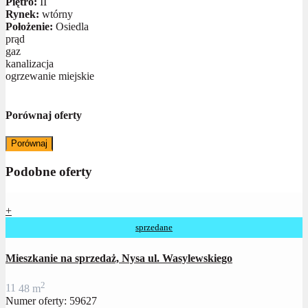
Piętro:
II
Rynek:
wtórny
Położenie:
Osiedla
prąd
gaz
kanalizacja
ogrzewanie miejskie
Porównaj oferty
Porównaj
Podobne oferty
+
sprzedane
Mieszkanie na sprzedaż, Nysa ul. Wasylewskiego
2
1
1
48 m
Numer oferty: 59627