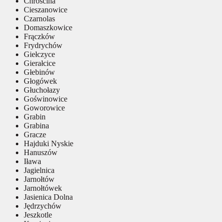
Chróścina
Cieszanowice
Czarnolas
Domaszkowice
Frączków
Frydrychów
Giełczyce
Gierałcice
Głebinów
Głogówek
Głuchołazy
Goświnowice
Goworowice
Grabin
Grabina
Gracze
Hajduki Nyskie
Hanuszów
Iława
Jagielnica
Jarnołtów
Jarnołtówek
Jasienica Dolna
Jędrzychów
Jeszkotle