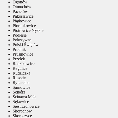
Ogonów
Otmuchów
Paczków
Pakosławice
Piątkowice
Piorunkowice
Piotrowice Nyskie
Podlesie
Pokrzywna
Polski Świętów
Prudnik
Prusinowice
Przełęk
Radzikowice
Regulice
Rudziczka
Rusocin
Rynarcice
Sarnowice
Ścibórz
Ścinawa Mała
Sękowice
Siestrzechowice
Skorochów
Skoroszyce