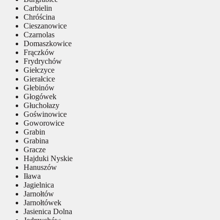
Carbielin
Chróścina
Cieszanowice
Czarnolas
Domaszkowice
Frączków
Frydrychów
Giełczyce
Gierałcice
Głebinów
Głogówek
Głuchołazy
Goświnowice
Goworowice
Grabin
Grabina
Gracze
Hajduki Nyskie
Hanuszów
Iława
Jagielnica
Jarnołtów
Jarnołtówek
Jasienica Dolna