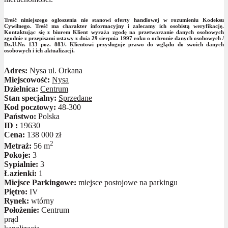
Treść niniejszego ogłoszenia nie stanowi oferty handlowej w rozumieniu Kodeksu
Cywilnego. Treść ma charakter informacyjny i zalecamy ich osobistą weryfikację.
Kontaktując się z biurem Klient wyraża zgodę na przetwarzanie danych osobowych
zgodnie z przepisami ustawy z dnia 29 sierpnia 1997 roku o ochronie danych osobowych /
Dz.U.Nr. 133 poz. 883/. Klientowi przysługuje prawo do wglądu do swoich danych
osobowych i ich aktualizacji.
Adres:
Nysa ul. Orkana
Miejscowość:
Nysa
Dzielnica:
Centrum
Stan specjalny:
Sprzedane
Kod pocztowy:
48-300
Państwo:
Polska
ID :
19630
Cena:
138 000 zł
2
Metraż:
56 m
Pokoje:
3
Sypialnie:
3
Łazienki:
1
Miejsce Parkingowe:
miejsce postojowe na parkingu
Piętro:
IV
Rynek:
wtórny
Położenie:
Centrum
prąd