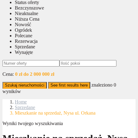
Status oferty
Bezczynszowe
Nieaktualne
Niższa Cena
Nowość
Ogródek
Polecane
Rezerwacja
Sprzedane
Wynajęte
Cena:
0 zł do 2 000 000 zł
znaleziono
0
Szukaj nieruchomości
See first results here
wyników
Home
Sprzedane
Mieszkanie na sprzedaż, Nysa ul. Orkana
Wyniki twojego wyszukiwania