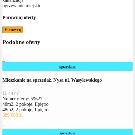
kanalizacja
ogrzewanie miejskie
Porównaj oferty
Porównaj
Podobne oferty
+
sprzedane
Mieszkanie na sprzedaż, Nysa ul. Wasylewskiego
2
1
1
48 m
Numer oferty: 59627
48m2, 2 pokoje, IIpiętro
48m2, 2 pokoje, IIpiętro
389 000 zł
+
sprzedane