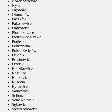
Nowy Świętów
Nysa
Ogonów
Otmuchów
Paczków
Pakosławice
Piątkowice
Piorunkowice
Piotrowice Nyskie
Podlesie
Pokrzywna
Polski Świętów
Prudnik
Prusinowice
Przełęk
Radzikowice
Regulice
Rudziczka
Rusocin
Rynarcice
Sarnowice
Ścibórz
Ścinawa Mała
Sękowice
Siestrzechowice