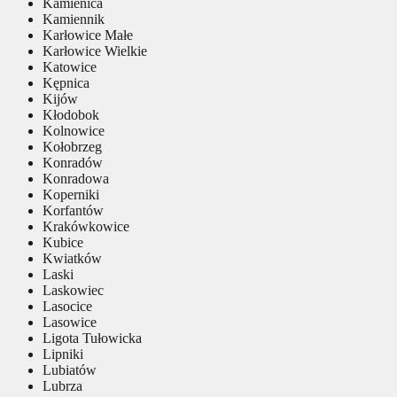
Kamienica
Kamiennik
Karłowice Małe
Karłowice Wielkie
Katowice
Kępnica
Kijów
Kłodobok
Kolnowice
Kołobrzeg
Konradów
Konradowa
Koperniki
Korfantów
Krakówkowice
Kubice
Kwiatków
Laski
Laskowiec
Lasocice
Lasowice
Ligota Tułowicka
Lipniki
Lubiatów
Lubrza