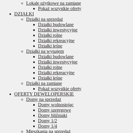
Lokale użytkowe na zamianę
Pokaż wszystkie oferty
DZIAŁKI
Działki na sprzedaż
Działki budowlane
Działki inwestycyjne
Działki rolne
Działki rekreacyjne
Działki leśne
Działki na wynajem
Działki budowlane
Działki inwestycyjne
Działki rolne
Działki rekreacyjne
Działki leśne
Działki na zamianę
Pokaż wszystkie oferty
OFERTY DEWELOPERSKIE
Domy na sprzedaż
Domy wolnostojąc
Domy szeregowe
Domy bliźniaki
Domy 1/2
Domy 1/4
Mieszkania na sprzedaż