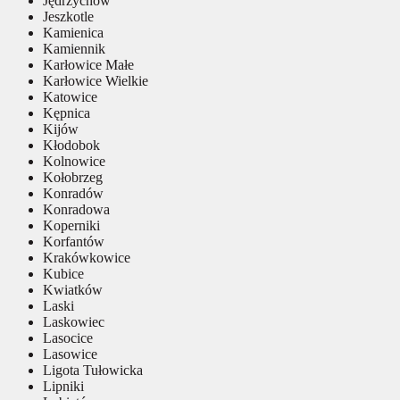
Jędrzychów
Jeszkotle
Kamienica
Kamiennik
Karłowice Małe
Karłowice Wielkie
Katowice
Kępnica
Kijów
Kłodobok
Kolnowice
Kołobrzeg
Konradów
Konradowa
Koperniki
Korfantów
Krakówkowice
Kubice
Kwiatków
Laski
Laskowiec
Lasocice
Lasowice
Ligota Tułowicka
Lipniki