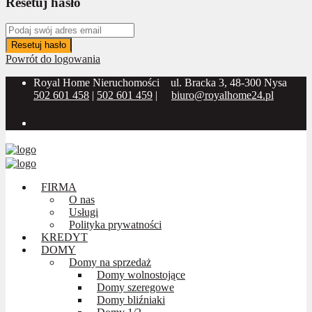
Resetuj hasło
Resetuj hasło
Powrót do logowania
Royal Home Nieruchomości
ul. Bracka 3, 48-300 Nysa
502 601 458
|
502 601 459
|
biuro@royalhome24.pl
Social Media:
FIRMA
O nas
Usługi
Polityka prywatności
KREDYT
DOMY
Domy na sprzedaż
Domy wolnostojące
Domy szeregowe
Domy bliźniaki