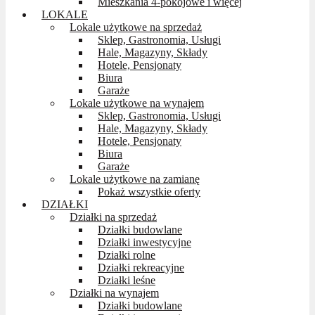
Mieszkania 4-pokojowe i więcej
LOKALE
Lokale użytkowe na sprzedaż
Sklep, Gastronomia, Usługi
Hale, Magazyny, Składy
Hotele, Pensjonaty
Biura
Garaże
Lokale użytkowe na wynajem
Sklep, Gastronomia, Usługi
Hale, Magazyny, Składy
Hotele, Pensjonaty
Biura
Garaże
Lokale użytkowe na zamianę
Pokaż wszystkie oferty
DZIAŁKI
Działki na sprzedaż
Działki budowlane
Działki inwestycyjne
Działki rolne
Działki rekreacyjne
Działki leśne
Działki na wynajem
Działki budowlane