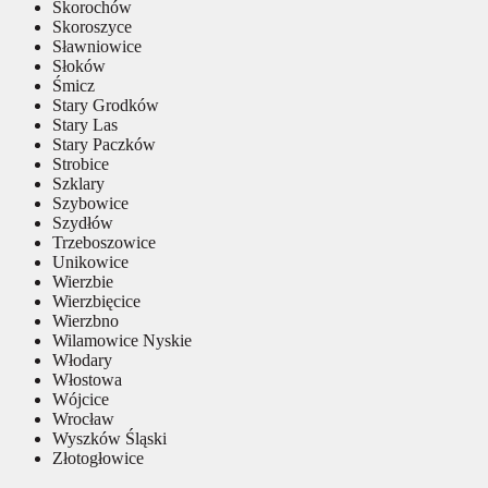
Skorochów
Skoroszyce
Sławniowice
Słoków
Śmicz
Stary Grodków
Stary Las
Stary Paczków
Strobice
Szklary
Szybowice
Szydłów
Trzeboszowice
Unikowice
Wierzbie
Wierzbięcice
Wierzbno
Wilamowice Nyskie
Włodary
Włostowa
Wójcice
Wrocław
Wyszków Śląski
Złotogłowice