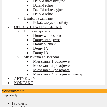
Działki inwestycyjne
Działki rolne
Działki rekreacyjne
Działki leśne
Działki na zamianę
Pokaż wszystkie oferty
OFERTY DEWELOPERSKIE
Domy na sprzedaż
Domy wolnostojąc
Domy szeregowe
Domy bliźniaki
Domy 1/2
Domy 1/4
Mieszkania na sprzedaż
Mieszkania 1-pokojowe
Mieszkania 2-pokojowe
Mieszkania 3-pokojowe
Mieszkania 4-pokojowe i więcej
ARTYKUŁY
KONTAKT
Wyszukiwarka
Typ oferty
Typ oferty