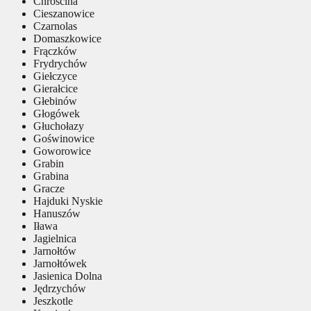
Chróścina
Cieszanowice
Czarnolas
Domaszkowice
Frączków
Frydrychów
Giełczyce
Gierałcice
Głebinów
Głogówek
Głuchołazy
Goświnowice
Goworowice
Grabin
Grabina
Gracze
Hajduki Nyskie
Hanuszów
Iława
Jagielnica
Jarnołtów
Jarnołtówek
Jasienica Dolna
Jędrzychów
Jeszkotle