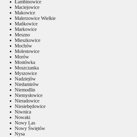
Łambinowice
Maciejowice
Makowice
Malerzowice Wielkie
Mańkowice
Markowice
Meszno
Mieszkowice
Mochów
Molestowice
Morów
Mostówka
Moszczanka
Myszowice
Nadziejów
Niedamirów
Niemodlin
Niemysłowice
Nieradowice
Niesiebędowice
Niwnica
Nowaki
Nowy Las
Nowy Świętów
Nysa