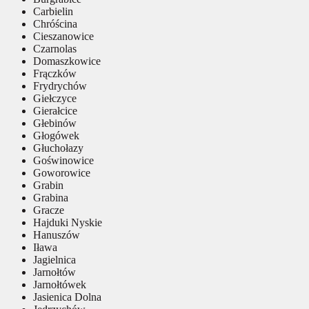
Carbielin
Chróścina
Cieszanowice
Czarnolas
Domaszkowice
Frączków
Frydrychów
Giełczyce
Gierałcice
Głebinów
Głogówek
Głuchołazy
Goświnowice
Goworowice
Grabin
Grabina
Gracze
Hajduki Nyskie
Hanuszów
Iława
Jagielnica
Jarnołtów
Jarnołtówek
Jasienica Dolna