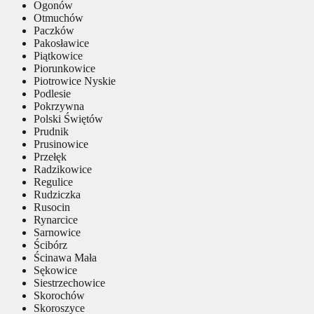
Ogonów
Otmuchów
Paczków
Pakosławice
Piątkowice
Piorunkowice
Piotrowice Nyskie
Podlesie
Pokrzywna
Polski Świętów
Prudnik
Prusinowice
Przełęk
Radzikowice
Regulice
Rudziczka
Rusocin
Rynarcice
Sarnowice
Ścibórz
Ścinawa Mała
Sękowice
Siestrzechowice
Skorochów
Skoroszyce