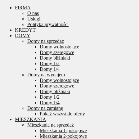
FIRMA
O nas
Usługi
Polityka prywatności
KREDYT
DOMY
Domy na sprzedaż
Domy wolnostojące
Domy szeregowe
Domy bliźniaki
Domy 1/2
Domy 1/4
Domy na wynajem
Domy wolnostojące
Domy szeregowe
Domy bliźniaki
Domy 1/2
Domy 1/4
Domy na zamianę
Pokaż wszystkie oferty
MIESZKANIA
Mieszkania na sprzedaż
Mieszkania 1-pokojowe
Mieszkania 2-pokojowe