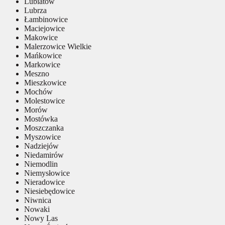
Lubiatów
Lubrza
Łambinowice
Maciejowice
Makowice
Malerzowice Wielkie
Mańkowice
Markowice
Meszno
Mieszkowice
Mochów
Molestowice
Morów
Mostówka
Moszczanka
Myszowice
Nadziejów
Niedamirów
Niemodlin
Niemysłowice
Nieradowice
Niesiebędowice
Niwnica
Nowaki
Nowy Las