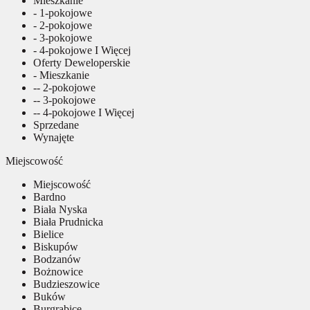
Mieszkanie
- 1-pokojowe
- 2-pokojowe
- 3-pokojowe
- 4-pokojowe I Więcej
Oferty Deweloperskie
- Mieszkanie
-- 2-pokojowe
-- 3-pokojowe
-- 4-pokojowe I Więcej
Sprzedane
Wynajęte
Miejscowość
Miejscowość
Bardno
Biała Nyska
Biała Prudnicka
Bielice
Biskupów
Bodzanów
Bożnowice
Budzieszowice
Buków
Burgrabice