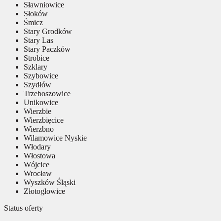
Sławniowice
Słoków
Śmicz
Stary Grodków
Stary Las
Stary Paczków
Strobice
Szklary
Szybowice
Szydłów
Trzeboszowice
Unikowice
Wierzbie
Wierzbięcice
Wierzbno
Wilamowice Nyskie
Włodary
Włostowa
Wójcice
Wrocław
Wyszków Śląski
Złotogłowice
Status oferty