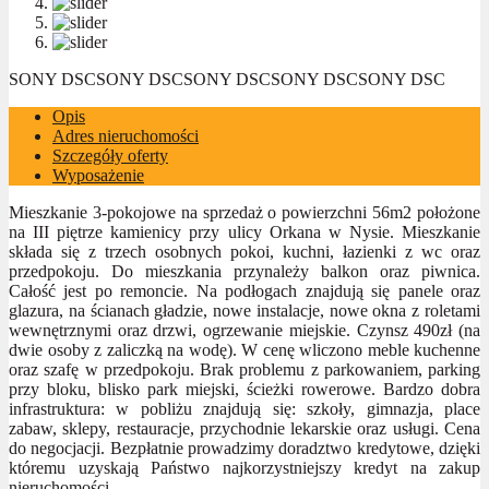
SONY DSC
SONY DSC
SONY DSC
SONY DSC
SONY DSC
Opis
Adres nieruchomości
Szczegóły oferty
Wyposażenie
Mieszkanie 3-pokojowe na sprzedaż o powierzchni 56m2 położone
na III piętrze kamienicy przy ulicy Orkana w Nysie. Mieszkanie
składa się z trzech osobnych pokoi, kuchni, łazienki z wc oraz
przedpokoju. Do mieszkania przynależy balkon oraz piwnica.
Całość jest po remoncie. Na podłogach znajdują się panele oraz
glazura, na ścianach gładzie, nowe instalacje, nowe okna z roletami
wewnętrznymi oraz drzwi, ogrzewanie miejskie. Czynsz 490zł (na
dwie osoby z zaliczką na wodę). W cenę wliczono meble kuchenne
oraz szafę w przedpokoju. Brak problemu z parkowaniem, parking
przy bloku, blisko park miejski, ścieżki rowerowe. Bardzo dobra
infrastruktura: w pobliżu znajdują się: szkoły, gimnazja, place
zabaw, sklepy, restauracje, przychodnie lekarskie oraz usługi. Cena
do negocjacji. Bezpłatnie prowadzimy doradztwo kredytowe, dzięki
któremu uzyskają Państwo najkorzystniejszy kredyt na zakup
nieruchomości.