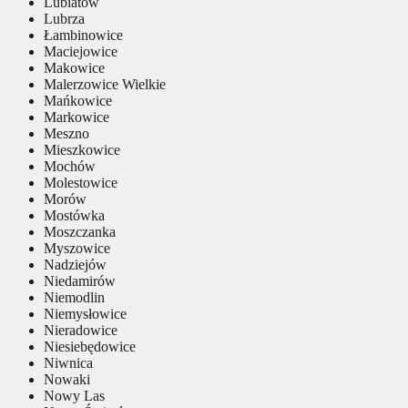
Lubiatów
Lubrza
Łambinowice
Maciejowice
Makowice
Malerzowice Wielkie
Mańkowice
Markowice
Meszno
Mieszkowice
Mochów
Molestowice
Morów
Mostówka
Moszczanka
Myszowice
Nadziejów
Niedamirów
Niemodlin
Niemysłowice
Nieradowice
Niesiebędowice
Niwnica
Nowaki
Nowy Las