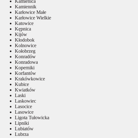
Kamienica
Kamiennik
Karłowice Małe
Karłowice Wielkie
Katowice
Kępnica
Kijów
Kłodobok
Kolnowice
Kołobrzeg
Konradów
Konradowa
Koperniki
Korfantów
Krakówkowice
Kubice
Kwiatków
Laski
Laskowiec
Lasocice
Lasowice
Ligota Tułowicka
Lipniki
Lubiatów
Lubrza