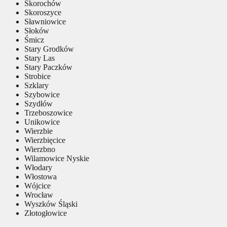
Skorochów
Skoroszyce
Sławniowice
Słoków
Śmicz
Stary Grodków
Stary Las
Stary Paczków
Strobice
Szklary
Szybowice
Szydłów
Trzeboszowice
Unikowice
Wierzbie
Wierzbięcice
Wierzbno
Wilamowice Nyskie
Włodary
Włostowa
Wójcice
Wrocław
Wyszków Śląski
Złotogłowice