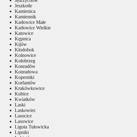
Jędrzychów
Jeszkotle
Kamienica
Kamiennik
Karłowice Małe
Karłowice Wielkie
Katowice
Kępnica
Kijów
Kłodobok
Kolnowice
Kołobrzeg
Konradów
Konradowa
Koperniki
Korfantów
Krakówkowice
Kubice
Kwiatków
Laski
Laskowiec
Lasocice
Lasowice
Ligota Tułowicka
Lipniki