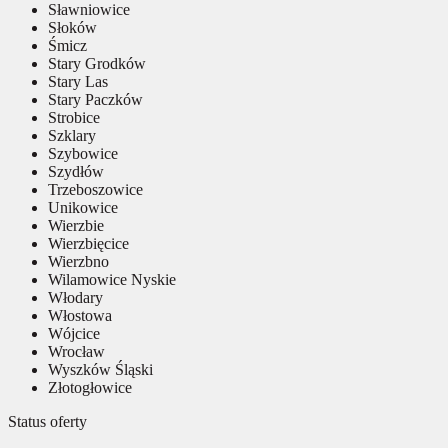
Sławniowice
Słoków
Śmicz
Stary Grodków
Stary Las
Stary Paczków
Strobice
Szklary
Szybowice
Szydłów
Trzeboszowice
Unikowice
Wierzbie
Wierzbięcice
Wierzbno
Wilamowice Nyskie
Włodary
Włostowa
Wójcice
Wrocław
Wyszków Śląski
Złotogłowice
Status oferty