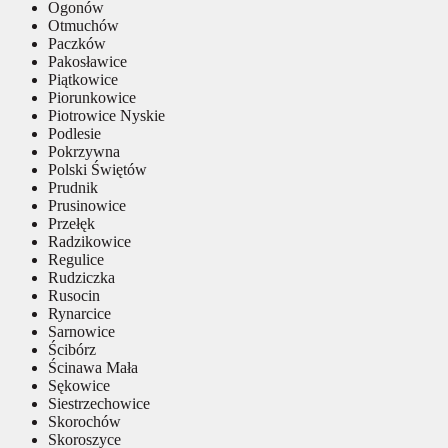
Ogonów
Otmuchów
Paczków
Pakosławice
Piątkowice
Piorunkowice
Piotrowice Nyskie
Podlesie
Pokrzywna
Polski Świętów
Prudnik
Prusinowice
Przełęk
Radzikowice
Regulice
Rudziczka
Rusocin
Rynarcice
Sarnowice
Ścibórz
Ścinawa Mała
Sękowice
Siestrzechowice
Skorochów
Skoroszyce