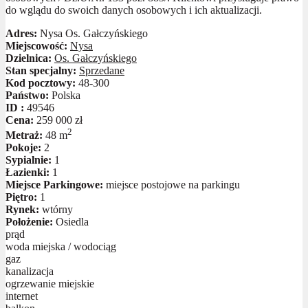
do wglądu do swoich danych osobowych i ich aktualizacji.
Adres:
Nysa Os. Gałczyńskiego
Miejscowość:
Nysa
Dzielnica:
Os. Gałczyńskiego
Stan specjalny:
Sprzedane
Kod pocztowy:
48-300
Państwo:
Polska
ID :
49546
Cena:
259 000 zł
2
Metraż:
48 m
Pokoje:
2
Sypialnie:
1
Łazienki:
1
Miejsce Parkingowe:
miejsce postojowe na parkingu
Piętro:
1
Rynek:
wtórny
Położenie:
Osiedla
prąd
woda miejska / wodociąg
gaz
kanalizacja
ogrzewanie miejskie
internet