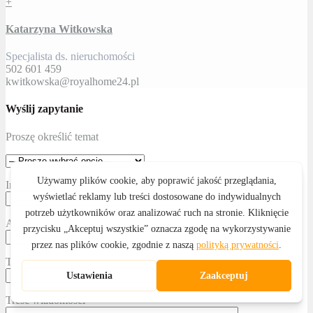
+
Katarzyna Witkowska
Specjalista ds. nieruchomości
502 601 459
kwitkowska@royalhome24.pl
Wyślij zapytanie
Proszę określić temat
Imię i nazwisko
Adres email
Telefon kontaktowy
Treść wiadomości