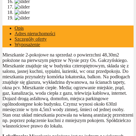
Opis
Adres nieruchomości
Szczegóły oferty
Wyposażenie
Mieszkanie 2-pokojowe na sprzedaż o powierzchni 48,30m2
położone na pierwszym piętrze w Nysie przy Os. Gałczyńskiego.
Mieszkanie znajduje się w budynku czteropiętrowym, składa się z
salonu, jasnej kuchni, sypialni, łazienki, wc oraz przedpokoju. Do
mieszkania przynależy komórka lokatorska, balkon. Na podłogach
znajduje się glazura, wykładzina dywanowa, na ścianach tapety,
okna pcv. Mieszkanie ciepłe. Media; ogrzewanie miejskie, prąd,
gaz, kanalizacja, woda ciepła z gazu, telewizja kablowa, internet.
Dojazd drogą asfaltową, domofon, miejsca parkingowe
ogólnodostępne koło budynku. Czynsz wynosi około 630zł
miesięcznie w tym 4,5m3 wody zimnej, śmieci od jednej osoby.
Stan oraz układ mieszkania pozwala na własną aranżację przestrzeni
np. poprzez połączenie kuchni z mniejszym pokojem. Spółdzielczo
własnościowe prawo do lokalu.