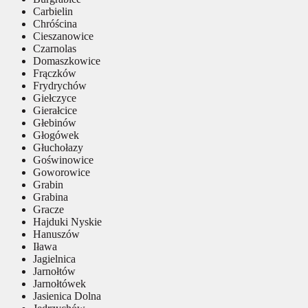
Carbielin
Chróścina
Cieszanowice
Czarnolas
Domaszkowice
Frączków
Frydrychów
Giełczyce
Gierałcice
Głebinów
Głogówek
Głuchołazy
Goświnowice
Goworowice
Grabin
Grabina
Gracze
Hajduki Nyskie
Hanuszów
Iława
Jagielnica
Jarnołtów
Jarnołtówek
Jasienica Dolna