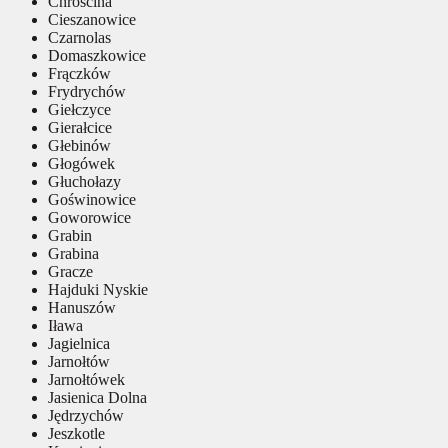
Chróścina
Cieszanowice
Czarnolas
Domaszkowice
Frączków
Frydrychów
Giełczyce
Gierałcice
Głebinów
Głogówek
Głuchołazy
Goświnowice
Goworowice
Grabin
Grabina
Gracze
Hajduki Nyskie
Hanuszów
Iława
Jagielnica
Jarnołtów
Jarnołtówek
Jasienica Dolna
Jędrzychów
Jeszkotle