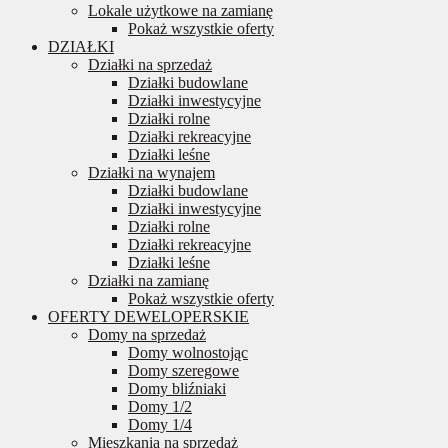
Lokale użytkowe na zamianę
Pokaż wszystkie oferty
DZIAŁKI
Działki na sprzedaż
Działki budowlane
Działki inwestycyjne
Działki rolne
Działki rekreacyjne
Działki leśne
Działki na wynajem
Działki budowlane
Działki inwestycyjne
Działki rolne
Działki rekreacyjne
Działki leśne
Działki na zamianę
Pokaż wszystkie oferty
OFERTY DEWELOPERSKIE
Domy na sprzedaż
Domy wolnostojąc
Domy szeregowe
Domy bliźniaki
Domy 1/2
Domy 1/4
Mieszkania na sprzedaż