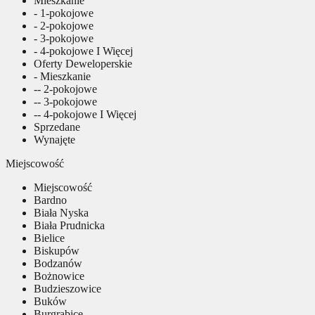
Mieszkanie
- 1-pokojowe
- 2-pokojowe
- 3-pokojowe
- 4-pokojowe I Więcej
Oferty Deweloperskie
- Mieszkanie
-- 2-pokojowe
-- 3-pokojowe
-- 4-pokojowe I Więcej
Sprzedane
Wynajęte
Miejscowość
Miejscowość
Bardno
Biała Nyska
Biała Prudnicka
Bielice
Biskupów
Bodzanów
Bożnowice
Budzieszowice
Buków
Burgrabice