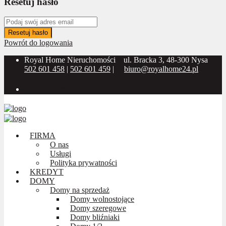
Resetuj hasło
Resetuj hasło
Powrót do logowania
Royal Home Nieruchomości
ul. Bracka 3, 48-300 Nysa
502 601 458
|
502 601 459
|
biuro@royalhome24.pl
Social Media:
FIRMA
O nas
Usługi
Polityka prywatności
KREDYT
DOMY
Domy na sprzedaż
Domy wolnostojące
Domy szeregowe
Domy bliźniaki