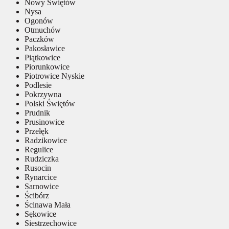
Nowy Świętów
Nysa
Ogonów
Otmuchów
Paczków
Pakosławice
Piątkowice
Piorunkowice
Piotrowice Nyskie
Podlesie
Pokrzywna
Polski Świętów
Prudnik
Prusinowice
Przełęk
Radzikowice
Regulice
Rudziczka
Rusocin
Rynarcice
Sarnowice
Ścibórz
Ścinawa Mała
Sękowice
Siestrzechowice