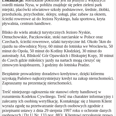
Lokalizacja:
Mieszkanie położone jest na jednym z większych
osiedli miasta Nysa, w pobliżu znajduje się pełen zieleni park
miejski, placówki oświatowe szkoły podstawowe, średnie, żłobki,
przedszkola, przychodnie, sklepy, usługi, plac zabaw za oknem,
ścieżki rowerowe aż do Jeziora Nyskiego, hala sportowa, kryta
pływalnia, centrum handlowe.
Blisko do wielu atrakcji turystycznych Jezioro Nyskie,
Otmuchowskie, Paczkowskie, stoki narciarskie w Polsce oraz
Czechach, ścieżki rowerowe, szlaki turystyczne itd. Około 5km do
zjazdu na obwodnicę Nysy, 60 minut do lotniska we Wrocławiu, 50
minut do Opola, 50 minut do Kotliny Kłodzkiej, 30 minut do
autostrady A4, Bliskość Gór Opawskich i Biskupiej Kopy, 30 minut
do Czech gdzie miłośnicy jazdy na nartach mogą cieszyć się
zimowym krajobrazem, 3 godziny do lotniska Pradze.
Bezpłatnie prowadzimy doradztwo kredytowe, dzięki któremu
uzyskają Państwo najkorzystniejszy kredyt na zakup nieruchomości.
Zapraszamy na prezentację nieruchomości.
Treść niniejszego ogłoszenia nie stanowi oferty handlowej w
rozumieniu Kodeksu Cywilnego. Treść ma charakter informacyjny i
zalecamy ich osobistą weryfikację. Kontaktując się z biurem Klient
wyraża zgodę na przetwarzanie danych osobowych zgodnie z
przepisami ustawy z dnia 29 sierpnia 1997 roku o ochronie danych
osobowych / Dz.U.Nr. 133 poz. 883/. Klientowi przysługuje prawo