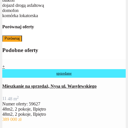
balkon
dojazd drogą asfaltową
domofon
komórka lokatorska
Porównaj oferty
Porównaj
Podobne oferty
+
sprzedane
Mieszkanie na sprzedaż, Nysa ul. Wasylewskiego
2
1
1
48 m
Numer oferty: 59627
48m2, 2 pokoje, IIpiętro
48m2, 2 pokoje, IIpiętro
389 000 zł