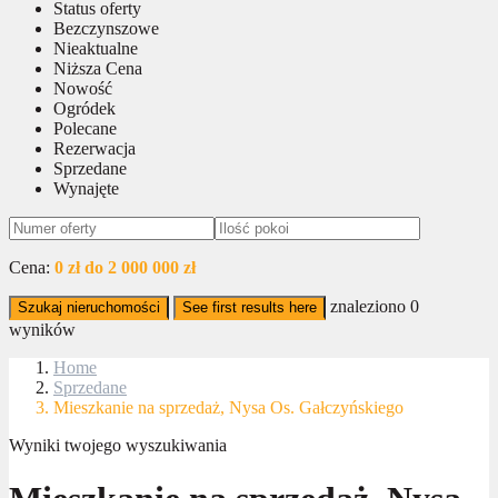
Status oferty
Bezczynszowe
Nieaktualne
Niższa Cena
Nowość
Ogródek
Polecane
Rezerwacja
Sprzedane
Wynajęte
Cena:
0 zł do 2 000 000 zł
znaleziono
0
Szukaj nieruchomości
See first results here
wyników
Home
Sprzedane
Mieszkanie na sprzedaż, Nysa Os. Gałczyńskiego
Wyniki twojego wyszukiwania