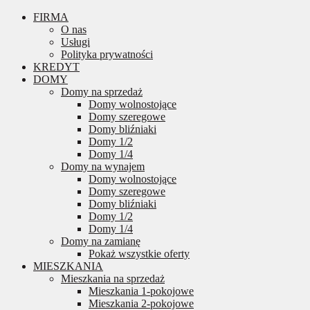
FIRMA
O nas
Usługi
Polityka prywatności
KREDYT
DOMY
Domy na sprzedaż
Domy wolnostojące
Domy szeregowe
Domy bliźniaki
Domy 1/2
Domy 1/4
Domy na wynajem
Domy wolnostojące
Domy szeregowe
Domy bliźniaki
Domy 1/2
Domy 1/4
Domy na zamianę
Pokaż wszystkie oferty
MIESZKANIA
Mieszkania na sprzedaż
Mieszkania 1-pokojowe
Mieszkania 2-pokojowe