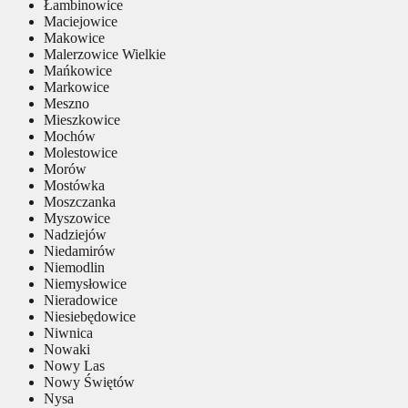
Łambinowice
Maciejowice
Makowice
Malerzowice Wielkie
Mańkowice
Markowice
Meszno
Mieszkowice
Mochów
Molestowice
Morów
Mostówka
Moszczanka
Myszowice
Nadziejów
Niedamirów
Niemodlin
Niemysłowice
Nieradowice
Niesiebędowice
Niwnica
Nowaki
Nowy Las
Nowy Świętów
Nysa