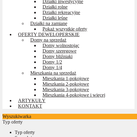
Działki inwestycyjne
Działki rolne
Działki rekreacyjne
Działki leśne
Działki na zamianę
Pokaż wszystkie oferty
OFERTY DEWELOPERSKIE
Domy na sprzedaż
Domy wolnostojąc
Domy szeregowe
Domy bliźniaki
Domy 1/2
Domy 1/4
Mieszkania na sprzedaż
Mieszkania 1-pokojowe
Mieszkania 2-pokojowe
Mieszkania 3-pokojowe
Mieszkania 4-pokojowe i więcej
ARTYKUŁY
KONTAKT
Wyszukiwarka
Typ oferty
Typ oferty