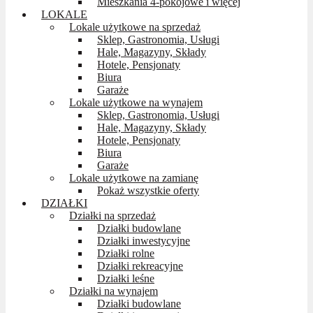
Mieszkania 4-pokojowe i więcej
LOKALE
Lokale użytkowe na sprzedaż
Sklep, Gastronomia, Usługi
Hale, Magazyny, Składy
Hotele, Pensjonaty
Biura
Garaże
Lokale użytkowe na wynajem
Sklep, Gastronomia, Usługi
Hale, Magazyny, Składy
Hotele, Pensjonaty
Biura
Garaże
Lokale użytkowe na zamianę
Pokaż wszystkie oferty
DZIAŁKI
Działki na sprzedaż
Działki budowlane
Działki inwestycyjne
Działki rolne
Działki rekreacyjne
Działki leśne
Działki na wynajem
Działki budowlane