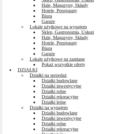
Hale, Magazyny, Składy
Hotele, Pensjonaty
Biura
Garaże
Lokale użytkowe na wynajem
Sklep, Gastronomia, Usługi
Hale, Magazyny, Składy
Hotele, Pensjonaty
Biura
Garaże
Lokale użytkowe na zamianę
Pokaż wszystkie oferty
DZIAŁKI
Działki na sprzedaż
Działki budowlane
Działki inwestycyjne
Działki rolne
Działki rekreacyjne
Działki leśne
Działki na wynajem
Działki budowlane
Działki inwestycyjne
Działki rolne
Działki rekreacyjne