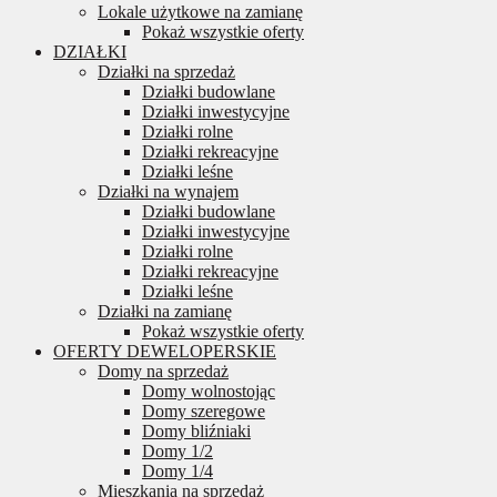
Lokale użytkowe na zamianę
Pokaż wszystkie oferty
DZIAŁKI
Działki na sprzedaż
Działki budowlane
Działki inwestycyjne
Działki rolne
Działki rekreacyjne
Działki leśne
Działki na wynajem
Działki budowlane
Działki inwestycyjne
Działki rolne
Działki rekreacyjne
Działki leśne
Działki na zamianę
Pokaż wszystkie oferty
OFERTY DEWELOPERSKIE
Domy na sprzedaż
Domy wolnostojąc
Domy szeregowe
Domy bliźniaki
Domy 1/2
Domy 1/4
Mieszkania na sprzedaż