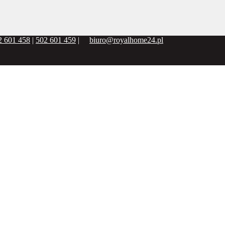
2 601 458
|
502 601 459
|
biuro@royalhome24.pl