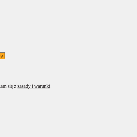
ię
am się z
zasady i warunki