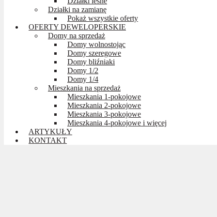
Działki leśne
Działki na zamianę
Pokaż wszystkie oferty
OFERTY DEWELOPERSKIE
Domy na sprzedaż
Domy wolnostojąc
Domy szeregowe
Domy bliźniaki
Domy 1/2
Domy 1/4
Mieszkania na sprzedaż
Mieszkania 1-pokojowe
Mieszkania 2-pokojowe
Mieszkania 3-pokojowe
Mieszkania 4-pokojowe i więcej
ARTYKUŁY
KONTAKT