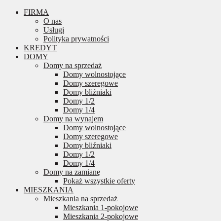
FIRMA
O nas
Usługi
Polityka prywatności
KREDYT
DOMY
Domy na sprzedaż
Domy wolnostojące
Domy szeregowe
Domy bliźniaki
Domy 1/2
Domy 1/4
Domy na wynajem
Domy wolnostojące
Domy szeregowe
Domy bliźniaki
Domy 1/2
Domy 1/4
Domy na zamianę
Pokaż wszystkie oferty
MIESZKANIA
Mieszkania na sprzedaż
Mieszkania 1-pokojowe
Mieszkania 2-pokojowe