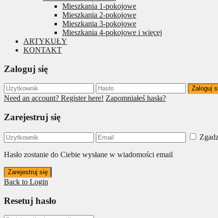
Mieszkania 1-pokojowe
Mieszkania 2-pokojowe
Mieszkania 3-pokojowe
Mieszkania 4-pokojowe i więcej
ARTYKUŁY
KONTAKT
Zaloguj się
Zaloguj s
Need an account? Register here!
Zapomniałeś hasła?
Zarejestruj się
Zgadz
Hasło zostanie do Ciebie wysłane w wiadomości email
Zarejestruj się
Back to Login
Resetuj hasło