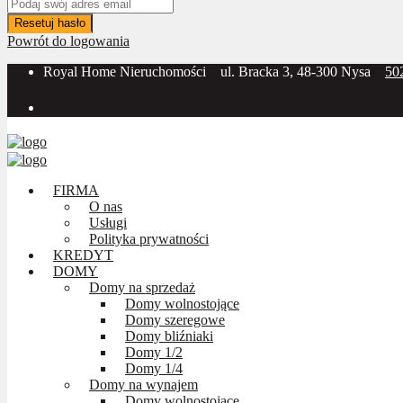
Resetuj hasło
Powrót do logowania
Royal Home Nieruchomości
ul. Bracka 3, 48-300 Nysa
50
Social Media:
FIRMA
O nas
Usługi
Polityka prywatności
KREDYT
DOMY
Domy na sprzedaż
Domy wolnostojące
Domy szeregowe
Domy bliźniaki
Domy 1/2
Domy 1/4
Domy na wynajem
Domy wolnostojące