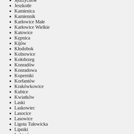
Jędrzychów
Jeszkotle
Kamienica
Kamiennik
Karłowice Małe
Karłowice Wielkie
Katowice
Kępnica
Kijów
Kłodobok
Kolnowice
Kołobrzeg
Konradów
Konradowa
Koperniki
Korfantów
Krakówkowice
Kubice
Kwiatków
Laski
Laskowiec
Lasocice
Lasowice
Ligota Tułowicka
Lipniki