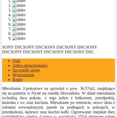
SONY DSC
SONY DSC
SONY DSC
SONY DSC
SONY
DSC
SONY DSC
SONY DSC
SONY DSC
SONY DSC
Opis
Adres nieruchomości
Szczegóły oferty
Wyposażenie
Rzuty
Mieszkanie 2-pokojowe na sprzedaż o pow. 36,57m2, znajdujące
się na parterze w Nysie na osiedlu Słowiańska. W skład mieszkania
wchodzą dwa pokoje, z tego jeden z balkonem, przedpokój,
łazienka z wc oraz kuchnia. Mieszkanie po remoncie, nowe okna z
roletami wewnętrznymi, panele na podłogach w pokojach, w
przedpokoju, łazience oraz kuchni kafle. Ogrzewanie miejskie (bez
podzielników ciepła). Czynsz w wysokości 275zł obejmuje opłatę