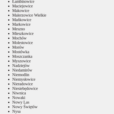
Łambinowice
Maciejowice
Makowice
Malerzowice Wielkie
Mańkowice
Markowice
Meszno
Mieszkowice
Mochów
Molestowice
Morów
Mostówka
Moszczanka
Myszowice
Nadziejów
Niedamirów
Niemodlin
Niemysłowice
Nieradowice
Niesiebędowice
Niwnica
Nowaki
Nowy Las
Nowy Świętów
Nysa