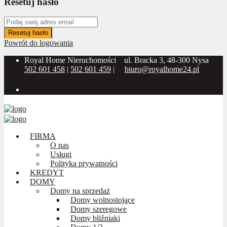
Resetuj hasło
Resetuj hasło
Powrót do logowania
Royal Home Nieruchomości
ul. Bracka 3, 48-300 Nysa
502 601 458
|
502 601 459
|
biuro@royalhome24.pl
Social Media:
FIRMA
O nas
Usługi
Polityka prywatności
KREDYT
DOMY
Domy na sprzedaż
Domy wolnostojące
Domy szeregowe
Domy bliźniaki