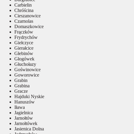
Carbielin
Chróścina
Cieszanowice
Czarnolas
Domaszkowice
Frączków
Frydrychów
Giełczyce
Gierałcice
Głebinów
Głogówek
Głuchołazy
Goświnowice
Goworowice
Grabin
Grabina
Gracze
Hajduki Nyskie
Hanuszów
Iława
Jagielnica
Jarnołtów
Jarnołtówek
Jasienica Dolna