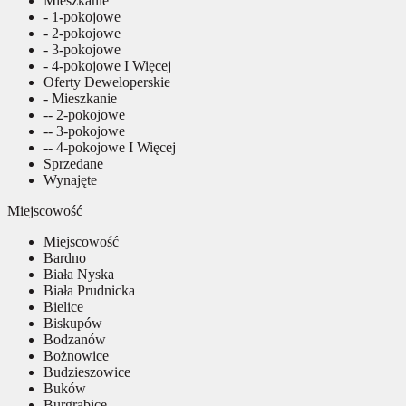
Mieszkanie
- 1-pokojowe
- 2-pokojowe
- 3-pokojowe
- 4-pokojowe I Więcej
Oferty Deweloperskie
- Mieszkanie
-- 2-pokojowe
-- 3-pokojowe
-- 4-pokojowe I Więcej
Sprzedane
Wynajęte
Miejscowość
Miejscowość
Bardno
Biała Nyska
Biała Prudnicka
Bielice
Biskupów
Bodzanów
Bożnowice
Budzieszowice
Buków
Burgrabice