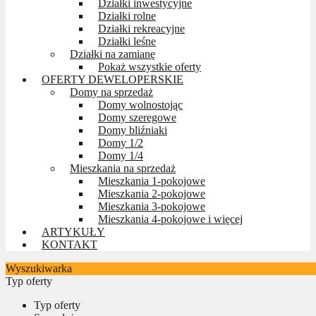
Działki inwestycyjne
Działki rolne
Działki rekreacyjne
Działki leśne
Działki na zamianę
Pokaż wszystkie oferty
OFERTY DEWELOPERSKIE
Domy na sprzedaż
Domy wolnostojąc
Domy szeregowe
Domy bliźniaki
Domy 1/2
Domy 1/4
Mieszkania na sprzedaż
Mieszkania 1-pokojowe
Mieszkania 2-pokojowe
Mieszkania 3-pokojowe
Mieszkania 4-pokojowe i więcej
ARTYKUŁY
KONTAKT
Wyszukiwarka
Typ oferty
Typ oferty