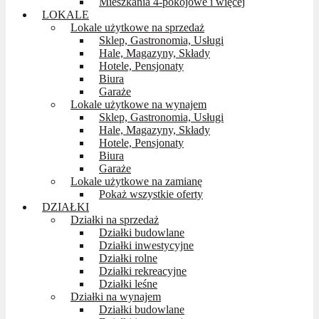
Mieszkania 4-pokojowe i więcej
LOKALE
Lokale użytkowe na sprzedaż
Sklep, Gastronomia, Usługi
Hale, Magazyny, Składy
Hotele, Pensjonaty
Biura
Garaże
Lokale użytkowe na wynajem
Sklep, Gastronomia, Usługi
Hale, Magazyny, Składy
Hotele, Pensjonaty
Biura
Garaże
Lokale użytkowe na zamianę
Pokaż wszystkie oferty
DZIAŁKI
Działki na sprzedaż
Działki budowlane
Działki inwestycyjne
Działki rolne
Działki rekreacyjne
Działki leśne
Działki na wynajem
Działki budowlane