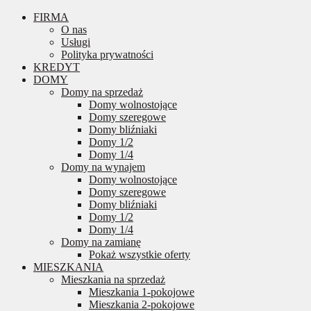
FIRMA
O nas
Usługi
Polityka prywatności
KREDYT
DOMY
Domy na sprzedaż
Domy wolnostojące
Domy szeregowe
Domy bliźniaki
Domy 1/2
Domy 1/4
Domy na wynajem
Domy wolnostojące
Domy szeregowe
Domy bliźniaki
Domy 1/2
Domy 1/4
Domy na zamianę
Pokaż wszystkie oferty
MIESZKANIA
Mieszkania na sprzedaż
Mieszkania 1-pokojowe
Mieszkania 2-pokojowe