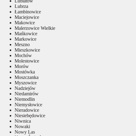
Lubiatów
Lubrza
Łambinowice
Maciejowice
Makowice
Malerzowice Wielkie
Mańkowice
Markowice
Meszno
Mieszkowice
Mochów
Molestowice
Morów
Mostówka
Moszczanka
Myszowice
Nadziejów
Niedamirów
Niemodlin
Niemysłowice
Nieradowice
Niesiebędowice
Niwnica
Nowaki
Nowy Las