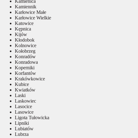
Kamienica
Kamiennik
Karłowice Małe
Karłowice Wielkie
Katowice
Kępnica
Kijów
Kłodobok
Kolnowice
Kołobrzeg
Konradów
Konradowa
Koperniki
Korfantów
Krakówkowice
Kubice
Kwiatków
Laski
Laskowiec
Lasocice
Lasowice
Ligota Tułowicka
Lipniki
Lubiatów
Lubrza