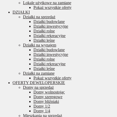
Lokale użytkowe na zamianę
Pokaż wszystkie oferty
DZIAŁKI
Działki na sprzedaż
Działki budowlane
Działki inwestycyjne
Działki rolne
Działki rekreacyjne
Działki leśne
Działki na wynajem
Działki budowlane
Działki inwestycyjne
Działki rolne
Działki rekreacyjne
Działki leśne
Działki na zamianę
Pokaż wszystkie oferty
OFERTY DEWELOPERSKIE
Domy na sprzedaż
Domy wolnostojąc
Domy szeregowe
Domy bliźniaki
Domy 1/2
Domy 1/4
Mieszkania na sprzedaż