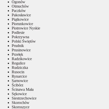
Ogonów
Otmuchów
Paczków
Pakosławice
Piątkowice
Piorunkowice
Piotrowice Nyskie
Podlesie
Pokrzywna
Polski Świętów
Prudnik
Prusinowice
Przełęk
Radzikowice
Regulice
Rudziczka
Rusocin
Rynarcice
Sarnowice
Ścibórz
Ścinawa Mała
Sękowice
Siestrzechowice
Skorochów
Skoroszyce