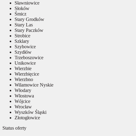
Sławniowice
Słoków
Śmicz
Stary Grodków
Stary Las
Stary Paczków
Strobice
Szklary
Szybowice
Szydłów
Trzeboszowice
Unikowice
Wierzbie
Wierzbięcice
Wierzbno
Wilamowice Nyskie
Włodary
Włostowa
Wójcice
Wrocław
Wyszków Śląski
Złotogłowice
Status oferty