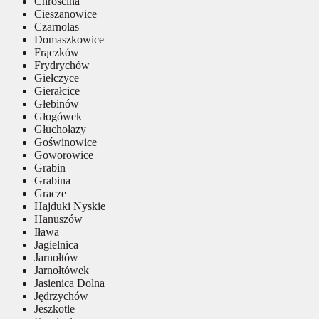
Chróścina
Cieszanowice
Czarnolas
Domaszkowice
Frączków
Frydrychów
Giełczyce
Gierałcice
Głebinów
Głogówek
Głuchołazy
Goświnowice
Goworowice
Grabin
Grabina
Gracze
Hajduki Nyskie
Hanuszów
Iława
Jagielnica
Jarnołtów
Jarnołtówek
Jasienica Dolna
Jędrzychów
Jeszkotle