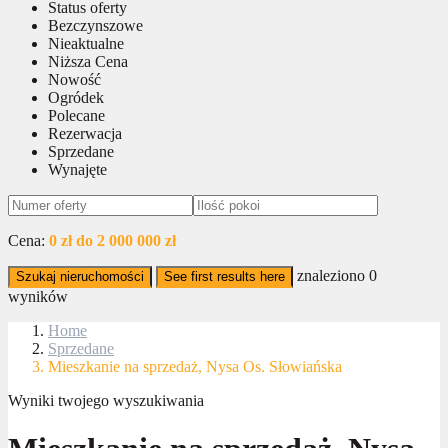
Status oferty
Bezczynszowe
Nieaktualne
Niższa Cena
Nowość
Ogródek
Polecane
Rezerwacja
Sprzedane
Wynajęte
Cena:
0 zł do 2 000 000 zł
znaleziono
0
Szukaj nieruchomości
See first results here
wyników
Home
Sprzedane
Mieszkanie na sprzedaż, Nysa Os. Słowiańska
Wyniki twojego wyszukiwania