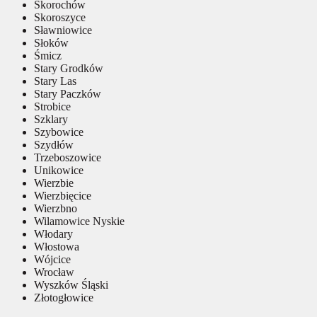
Skorochów
Skoroszyce
Sławniowice
Słoków
Śmicz
Stary Grodków
Stary Las
Stary Paczków
Strobice
Szklary
Szybowice
Szydłów
Trzeboszowice
Unikowice
Wierzbie
Wierzbięcice
Wierzbno
Wilamowice Nyskie
Włodary
Włostowa
Wójcice
Wrocław
Wyszków Śląski
Złotogłowice