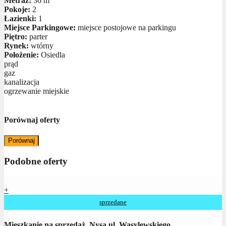
Metraż:
36 m
Pokoje:
2
Łazienki:
1
Miejsce Parkingowe:
miejsce postojowe na parkingu
Piętro:
parter
Rynek:
wtórny
Położenie:
Osiedla
prąd
gaz
kanalizacja
ogrzewanie miejskie
Porównaj oferty
Porównaj
Podobne oferty
+
sprzedane
Mieszkanie na sprzedaż, Nysa ul. Wasylewskiego