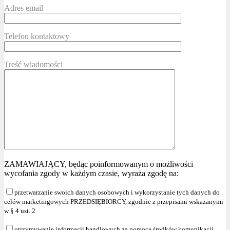
Adres email
Telefon kontaktowy
Treść wiadomości
ZAMAWIAJĄCY, będąc poinformowanym o możliwości
wycofania zgody w każdym czasie, wyraża zgodę na:
przetwarzanie swoich danych osobowych i wykorzystanie tych danych do
celów marketingowych PRZEDSIĘBIORCY, zgodnie z przepisami wskazanymi
w § 4 ust. 2
otrzymywanie informacji handlowych za pomocą środków komunikacji