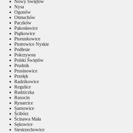
Nowy Świętów
Nysa
Ogonów
Otmuchów
Paczków
Pakosławice
Piątkowice
Piorunkowice
Piotrowice Nyskie
Podlesie
Pokrzywna
Polski Świętów
Prudnik
Prusinowice
Przełęk
Radzikowice
Regulice
Rudziczka
Rusocin
Rynarcice
Sarnowice
Ścibórz
Ścinawa Mała
Sękowice
Siestrzechowice