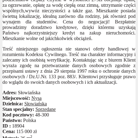
za ogrzewanie, opłatę za wodę ciepłą oraz zimną, utrzymanie części
wspólnych,wywóz nieczystości a także gaz. Mieszkanie posiada
świetną lokalizację, idealną zarówno dla rodziny, jak również pod
wynajem dla studentów. Cena do negocjacji! Bezpłatnie
prowadzimy doradztwo kredytowe, dzięki któremu uzyskają
Państwo najkorzystniejszy kredyt na zakup nieruchomości.
Mieszkanie wolne od jakichkolwiek obciążeń.
Treść niniejszego ogłoszenia nie stanowi oferty handlowej w
rozumieniu Kodeksu Cywilnego. Treść ma charakter informacyjny i
zalecamy ich osobistą weryfikację. Kontaktując się z biurem Klient
wyraża zgodę na przetwarzanie danych osobowych zgodnie z
przepisami ustawy z dnia 29 sierpnia 1997 roku o ochronie danych
osobowych / Dz.U.Nr. 133 poz. 883/. Klientowi przysługuje prawo
do wglądu do swoich danych osobowych i ich aktualizacji.
Adres:
Słowiańska
Miejscowość:
Nysa
Dzielnica:
Słowiańska
Stan specjalny:
Sprzedane
Kod pocztowy:
48-300
Państwo:
Polska
ID :
18904
Cena:
115 000 zł
2