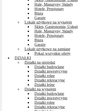
Hale, Magazyny, Składy
Hotele, Pensjonaty
Biura
Garaże
Lokale użytkowe na wynajem
Sklep, Gastronomia, Usługi
Hale, Magazyny, Składy
Hotele, Pensjonaty
Biura
Garaże
Lokale użytkowe na zamianę
Pokaż wszystkie oferty
DZIAŁKI
Działki na sprzedaż
Działki budowlane
Działki inwestycyjne
Działki rolne
Działki rekreacyjne
Działki leśne
Działki na wynajem
Działki budowlane
Działki inwestycyjne
Działki rolne
Działki rekreacyjne