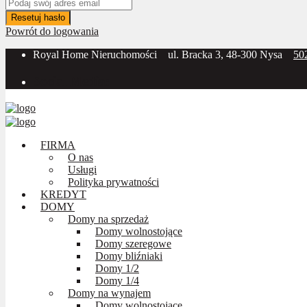
Resetuj hasło
Powrót do logowania
Royal Home Nieruchomości
ul. Bracka 3, 48-300 Nysa
50
Social Media:
FIRMA
O nas
Usługi
Polityka prywatności
KREDYT
DOMY
Domy na sprzedaż
Domy wolnostojące
Domy szeregowe
Domy bliźniaki
Domy 1/2
Domy 1/4
Domy na wynajem
Domy wolnostojące