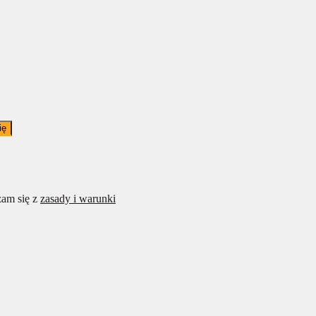
ię
am się z
zasady i warunki