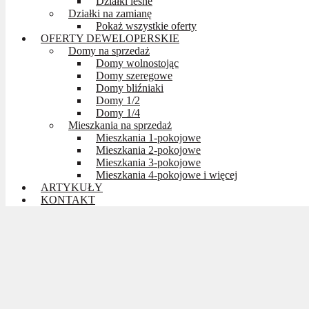
Działki leśne
Działki na zamianę
Pokaż wszystkie oferty
OFERTY DEWELOPERSKIE
Domy na sprzedaż
Domy wolnostojąc
Domy szeregowe
Domy bliźniaki
Domy 1/2
Domy 1/4
Mieszkania na sprzedaż
Mieszkania 1-pokojowe
Mieszkania 2-pokojowe
Mieszkania 3-pokojowe
Mieszkania 4-pokojowe i więcej
ARTYKUŁY
KONTAKT