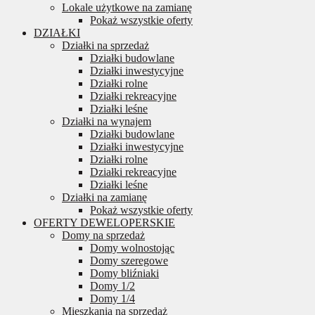
Lokale użytkowe na zamianę
Pokaż wszystkie oferty
DZIAŁKI
Działki na sprzedaż
Działki budowlane
Działki inwestycyjne
Działki rolne
Działki rekreacyjne
Działki leśne
Działki na wynajem
Działki budowlane
Działki inwestycyjne
Działki rolne
Działki rekreacyjne
Działki leśne
Działki na zamianę
Pokaż wszystkie oferty
OFERTY DEWELOPERSKIE
Domy na sprzedaż
Domy wolnostojąc
Domy szeregowe
Domy bliźniaki
Domy 1/2
Domy 1/4
Mieszkania na sprzedaż