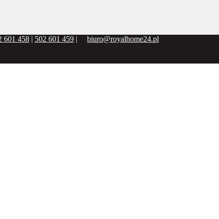
2 601 458
|
502 601 459
|
biuro@royalhome24.pl