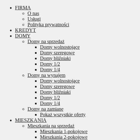
FIRMA
O nas
Usługi
Polityka prywatności
KREDYT
DOMY
Domy na sprzedaż
Domy wolnostojące
Domy szeregowe
Domy bliźniaki
Domy 1/2
Domy 1/4
Domy na wynajem
Domy wolnostojące
Domy szeregowe
Domy bliźniaki
Domy 1/2
Domy 1/4
Domy na zamianę
Pokaż wszystkie oferty
MIESZKANIA
Mieszkania na sprzedaż
Mieszkania 1-pokojowe
Mieszkania 2-pokojowe