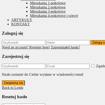
Mieszkania 1-pokojowe
Mieszkania 2-pokojowe
Mieszkania 3-pokojowe
Mieszkania 4-pokojowe i więcej
ARTYKUŁY
KONTAKT
Zaloguj się
Zaloguj s
Need an account? Register here!
Zapomniałeś hasła?
Zarejestruj się
Zgadz
Hasło zostanie do Ciebie wysłane w wiadomości email
Zarejestruj się
Back to Login
Resetuj hasło