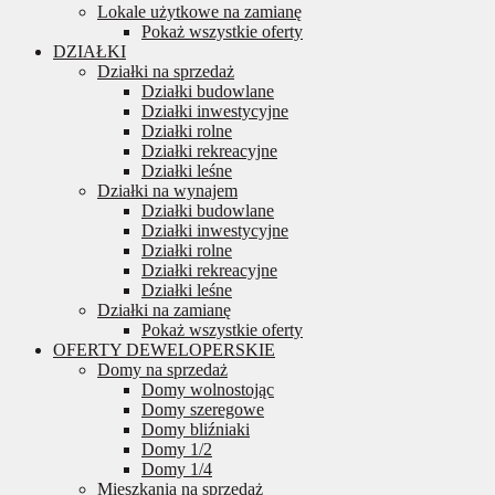
Lokale użytkowe na zamianę
Pokaż wszystkie oferty
DZIAŁKI
Działki na sprzedaż
Działki budowlane
Działki inwestycyjne
Działki rolne
Działki rekreacyjne
Działki leśne
Działki na wynajem
Działki budowlane
Działki inwestycyjne
Działki rolne
Działki rekreacyjne
Działki leśne
Działki na zamianę
Pokaż wszystkie oferty
OFERTY DEWELOPERSKIE
Domy na sprzedaż
Domy wolnostojąc
Domy szeregowe
Domy bliźniaki
Domy 1/2
Domy 1/4
Mieszkania na sprzedaż