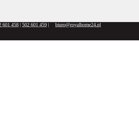
2 601 458
|
502 601 459
|
biuro@royalhome24.pl