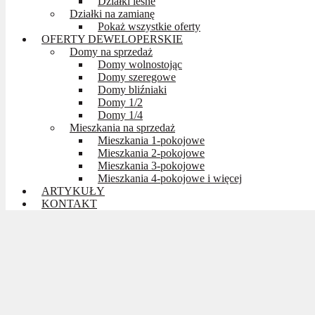
Działki leśne
Działki na zamianę
Pokaż wszystkie oferty
OFERTY DEWELOPERSKIE
Domy na sprzedaż
Domy wolnostojąc
Domy szeregowe
Domy bliźniaki
Domy 1/2
Domy 1/4
Mieszkania na sprzedaż
Mieszkania 1-pokojowe
Mieszkania 2-pokojowe
Mieszkania 3-pokojowe
Mieszkania 4-pokojowe i więcej
ARTYKUŁY
KONTAKT