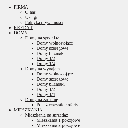
FIRMA
O nas
Usługi
Polityka prywatności
KREDYT
DOMY
Domy na sprzedaż
Domy wolnostojące
Domy szeregowe
Domy bliźniaki
Domy 1/2
Domy 1/4
Domy na wynajem
Domy wolnostojące
Domy szeregowe
Domy bliźniaki
Domy 1/2
Domy 1/4
Domy na zamianę
Pokaż wszystkie oferty
MIESZKANIA
Mieszkania na sprzedaż
Mieszkania 1-pokojowe
Mieszkania 2-pokojowe