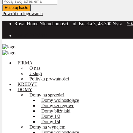
Resetuj hasło
Powrót do logowania
Royal Home Nieruchomości
ul. Bracka 3, 48-300 Nysa
50
Social Media:
FIRMA
O nas
Usługi
Polityka prywatności
KREDYT
DOMY
Domy na sprzedaż
Domy wolnostojące
Domy szeregowe
Domy bliźniaki
Domy 1/2
Domy 1/4
Domy na wynajem
Domy wolnostojące