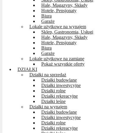
Hale, Magazyny, Składy
Hotele, Pensjonaty
Biura
Garaże
Lokale użytkowe na wynajem
Sklep, Gastronomia, Usługi
Hale, Magazyny, Składy
Hotele, Pensjonaty
Biura
Garaże
Lokale użytkowe na zamianę
Pokaż wszystkie oferty
DZIAŁKI
Działki na sprzedaż
Działki budowlane
Działki inwestycyjne
Działki rolne
Działki rekreacyjne
Działki leśne
Działki na wynajem
Działki budowlane
Działki inwestycyjne
Działki rolne
Działki rekreacyjne