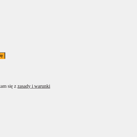
ię
am się z
zasady i warunki