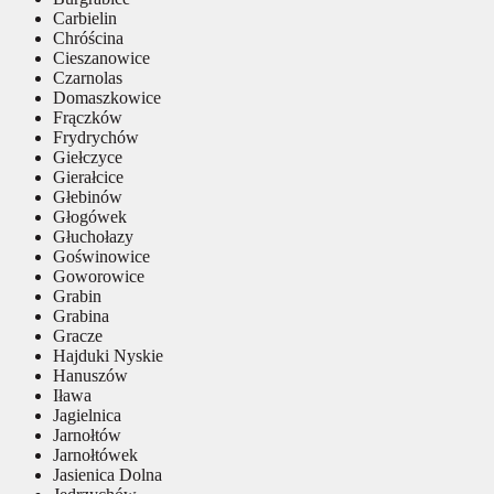
Carbielin
Chróścina
Cieszanowice
Czarnolas
Domaszkowice
Frączków
Frydrychów
Giełczyce
Gierałcice
Głebinów
Głogówek
Głuchołazy
Goświnowice
Goworowice
Grabin
Grabina
Gracze
Hajduki Nyskie
Hanuszów
Iława
Jagielnica
Jarnołtów
Jarnołtówek
Jasienica Dolna