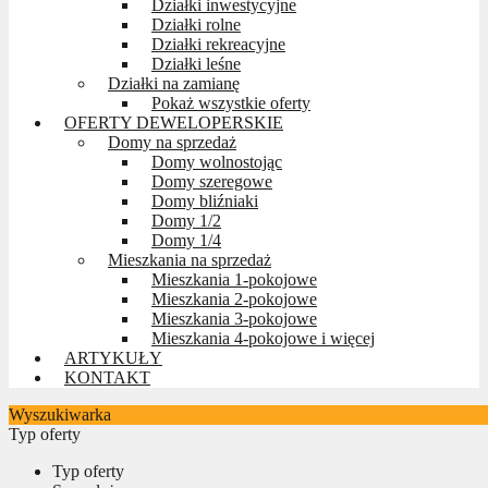
Działki inwestycyjne
Działki rolne
Działki rekreacyjne
Działki leśne
Działki na zamianę
Pokaż wszystkie oferty
OFERTY DEWELOPERSKIE
Domy na sprzedaż
Domy wolnostojąc
Domy szeregowe
Domy bliźniaki
Domy 1/2
Domy 1/4
Mieszkania na sprzedaż
Mieszkania 1-pokojowe
Mieszkania 2-pokojowe
Mieszkania 3-pokojowe
Mieszkania 4-pokojowe i więcej
ARTYKUŁY
KONTAKT
Wyszukiwarka
Typ oferty
Typ oferty