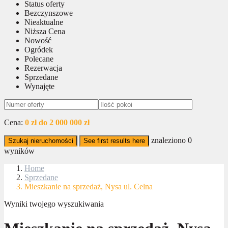
Status oferty
Bezczynszowe
Nieaktualne
Niższa Cena
Nowość
Ogródek
Polecane
Rezerwacja
Sprzedane
Wynajęte
Cena:
0 zł do 2 000 000 zł
znaleziono
0
Szukaj nieruchomości
See first results here
wyników
Home
Sprzedane
Mieszkanie na sprzedaż, Nysa ul. Celna
Wyniki twojego wyszukiwania