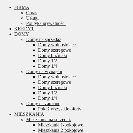
FIRMA
O nas
Usługi
Polityka prywatności
KREDYT
DOMY
Domy na sprzedaż
Domy wolnostojące
Domy szeregowe
Domy bliźniaki
Domy 1/2
Domy 1/4
Domy na wynajem
Domy wolnostojące
Domy szeregowe
Domy bliźniaki
Domy 1/2
Domy 1/4
Domy na zamianę
Pokaż wszystkie oferty
MIESZKANIA
Mieszkania na sprzedaż
Mieszkania 1-pokojowe
Mieszkania 2-pokojowe