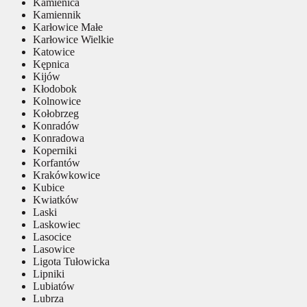
Kamienica
Kamiennik
Karłowice Małe
Karłowice Wielkie
Katowice
Kępnica
Kijów
Kłodobok
Kolnowice
Kołobrzeg
Konradów
Konradowa
Koperniki
Korfantów
Krakówkowice
Kubice
Kwiatków
Laski
Laskowiec
Lasocice
Lasowice
Ligota Tułowicka
Lipniki
Lubiatów
Lubrza