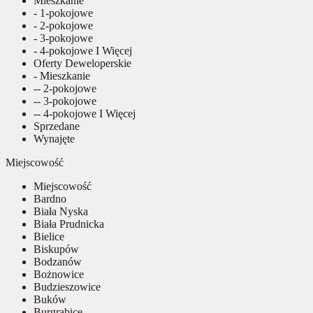
Mieszkanie
- 1-pokojowe
- 2-pokojowe
- 3-pokojowe
- 4-pokojowe I Więcej
Oferty Deweloperskie
- Mieszkanie
-- 2-pokojowe
-- 3-pokojowe
-- 4-pokojowe I Więcej
Sprzedane
Wynajęte
Miejscowość
Miejscowość
Bardno
Biała Nyska
Biała Prudnicka
Bielice
Biskupów
Bodzanów
Bożnowice
Budzieszowice
Buków
Burgrabice