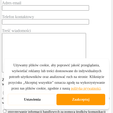
Adres email
Telefon kontaktowy
Treść wiadomości
ZAMAWIAJĄCY, będąc poinformowanym o możliwości
wycofania zgody w każdym czasie, wyraża zgodę na:
przetwarzanie swoich danych osobowych i wykorzystanie tych danych do
celów marketingowych PRZEDSIĘBIORCY, zgodnie z przepisami wskazanymi
w § 4 ust. 2
otrzymywanie informacji handlowych za pomocą środków komunikacji