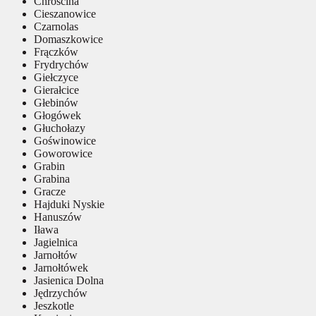
Chróścina
Cieszanowice
Czarnolas
Domaszkowice
Frączków
Frydrychów
Giełczyce
Gierałcice
Głebinów
Głogówek
Głuchołazy
Goświnowice
Goworowice
Grabin
Grabina
Gracze
Hajduki Nyskie
Hanuszów
Iława
Jagielnica
Jarnołtów
Jarnołtówek
Jasienica Dolna
Jędrzychów
Jeszkotle