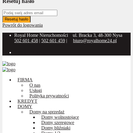
Resetuj hasło
Resetuj hasło
Powrót do logowania
Royal Home Nieruchomości
ul. Bracka 3, 48-300 Nysa
502 601 458
|
502 601 459
|
biuro@royalhome24.pl
Social Media:
FIRMA
O nas
Usługi
Polityka prywatności
KREDYT
DOMY
Domy na sprzedaż
Domy wolnostojące
Domy szeregowe
Domy bliźniaki