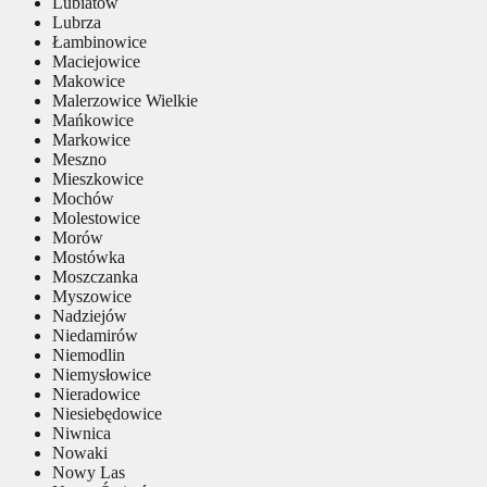
Lubiatów
Lubrza
Łambinowice
Maciejowice
Makowice
Malerzowice Wielkie
Mańkowice
Markowice
Meszno
Mieszkowice
Mochów
Molestowice
Morów
Mostówka
Moszczanka
Myszowice
Nadziejów
Niedamirów
Niemodlin
Niemysłowice
Nieradowice
Niesiebędowice
Niwnica
Nowaki
Nowy Las