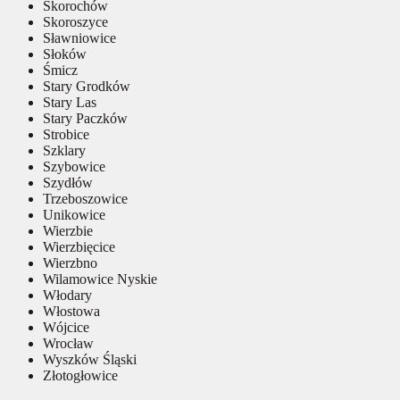
Skorochów
Skoroszyce
Sławniowice
Słoków
Śmicz
Stary Grodków
Stary Las
Stary Paczków
Strobice
Szklary
Szybowice
Szydłów
Trzeboszowice
Unikowice
Wierzbie
Wierzbięcice
Wierzbno
Wilamowice Nyskie
Włodary
Włostowa
Wójcice
Wrocław
Wyszków Śląski
Złotogłowice