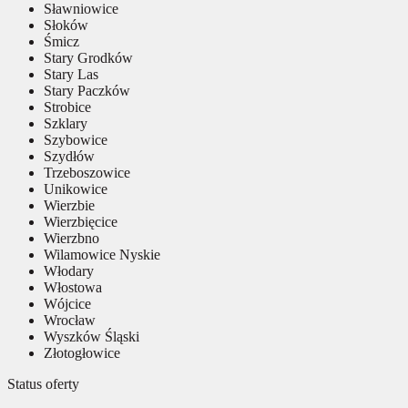
Sławniowice
Słoków
Śmicz
Stary Grodków
Stary Las
Stary Paczków
Strobice
Szklary
Szybowice
Szydłów
Trzeboszowice
Unikowice
Wierzbie
Wierzbięcice
Wierzbno
Wilamowice Nyskie
Włodary
Włostowa
Wójcice
Wrocław
Wyszków Śląski
Złotogłowice
Status oferty