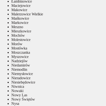
Łambinowice
Maciejowice
Makowice
Malerzowice Wielkie
Mańkowice
Markowice
Meszno
Mieszkowice
Mochów
Molestowice
Morów
Mostówka
Moszczanka
Myszowice
Nadziejów
Niedamirów
Niemodlin
Niemysłowice
Nieradowice
Niesiebędowice
Niwnica
Nowaki
Nowy Las
Nowy Świętów
Nysa