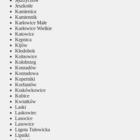
Jędrzychów
Jeszkotle
Kamienica
Kamiennik
Karłowice Małe
Karłowice Wielkie
Katowice
Kępnica
Kijów
Kłodobok
Kolnowice
Kołobrzeg
Konradów
Konradowa
Koperniki
Korfantów
Krakówkowice
Kubice
Kwiatków
Laski
Laskowiec
Lasocice
Lasowice
Ligota Tułowicka
Lipniki