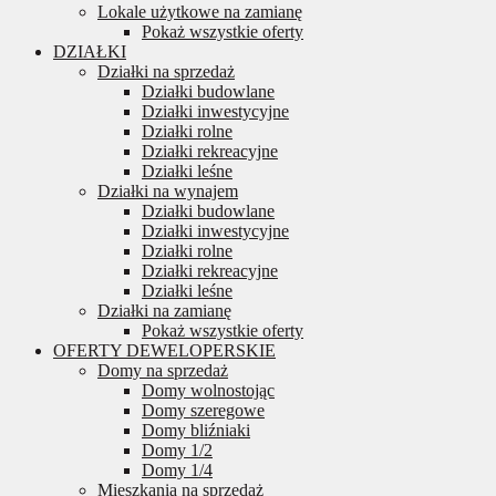
Lokale użytkowe na zamianę
Pokaż wszystkie oferty
DZIAŁKI
Działki na sprzedaż
Działki budowlane
Działki inwestycyjne
Działki rolne
Działki rekreacyjne
Działki leśne
Działki na wynajem
Działki budowlane
Działki inwestycyjne
Działki rolne
Działki rekreacyjne
Działki leśne
Działki na zamianę
Pokaż wszystkie oferty
OFERTY DEWELOPERSKIE
Domy na sprzedaż
Domy wolnostojąc
Domy szeregowe
Domy bliźniaki
Domy 1/2
Domy 1/4
Mieszkania na sprzedaż