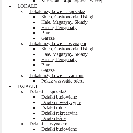
Mieszkania 4-pokojowe i więcej
LOKALE
Lokale użytkowe na sprzedaż
Sklep, Gastronomia, Usługi
Hale, Magazyny, Składy
Hotele, Pensjonaty
Biura
Garaże
Lokale użytkowe na wynajem
Sklep, Gastronomia, Usługi
Hale, Magazyny, Składy
Hotele, Pensjonaty
Biura
Garaże
Lokale użytkowe na zamianę
Pokaż wszystkie oferty
DZIAŁKI
Działki na sprzedaż
Działki budowlane
Działki inwestycyjne
Działki rolne
Działki rekreacyjne
Działki leśne
Działki na wynajem
Działki budowlane