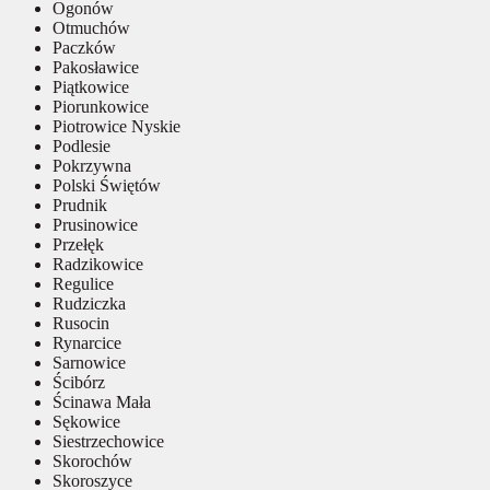
Ogonów
Otmuchów
Paczków
Pakosławice
Piątkowice
Piorunkowice
Piotrowice Nyskie
Podlesie
Pokrzywna
Polski Świętów
Prudnik
Prusinowice
Przełęk
Radzikowice
Regulice
Rudziczka
Rusocin
Rynarcice
Sarnowice
Ścibórz
Ścinawa Mała
Sękowice
Siestrzechowice
Skorochów
Skoroszyce