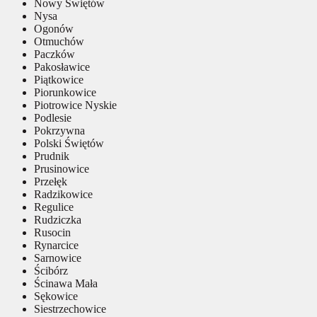
Nowy Świętów
Nysa
Ogonów
Otmuchów
Paczków
Pakosławice
Piątkowice
Piorunkowice
Piotrowice Nyskie
Podlesie
Pokrzywna
Polski Świętów
Prudnik
Prusinowice
Przełęk
Radzikowice
Regulice
Rudziczka
Rusocin
Rynarcice
Sarnowice
Ścibórz
Ścinawa Mała
Sękowice
Siestrzechowice