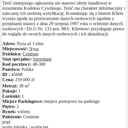
Treść niniejszego ogłoszenia nie stanowi oferty handlowej w
rozumieniu Kodeksu Cywilnego. Treść ma charakter informacyjny i
zalecamy ich osobistą weryfikację. Kontaktując się z biurem Klient
wyraża zgodę na przetwarzanie danych osobowych zgodnie z
przepisami ustawy z dnia 29 sierpnia 1997 roku o ochronie danych
osobowych / Dz.U.Nr. 133 poz. 883/. Klientowi przysługuje prawo
do wglądu do swoich danych osobowych i ich aktualizacji.
Adres:
Nysa ul. Celna
Miejscowość:
Nysa
Dzielnica:
Centrum
Stan specjalny:
Sprzedane
Kod pocztowy:
48-300
Państwo:
Polska
ID :
45698
Cena:
259 000 zł
2
Metraż:
38 m
Pokoje:
1
Łazienki:
1
Miejsce Parkingowe:
miejsce postojowe na parkingu
Piętro:
2
Rynek:
wtórny
Położenie:
Centrum
prąd
woda miejska / wodociąg