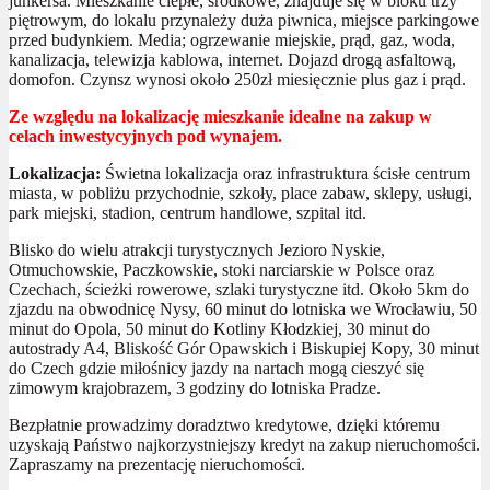
junkersa. Mieszkanie ciepłe, środkowe, znajduje się w bloku trzy
piętrowym, do lokalu przynależy duża piwnica, miejsce parkingowe
przed budynkiem. Media; ogrzewanie miejskie, prąd, gaz, woda,
kanalizacja, telewizja kablowa, internet. Dojazd drogą asfaltową,
domofon. Czynsz wynosi około 250zł miesięcznie plus gaz i prąd.
Ze względu na lokalizację mieszkanie idealne na zakup w
celach inwestycyjnych pod wynajem.
Lokalizacja:
Świetna lokalizacja oraz infrastruktura ścisłe centrum
miasta, w pobliżu przychodnie, szkoły, place zabaw, sklepy, usługi,
park miejski, stadion, centrum handlowe, szpital itd.
Blisko do wielu atrakcji turystycznych Jezioro Nyskie,
Otmuchowskie, Paczkowskie, stoki narciarskie w Polsce oraz
Czechach, ścieżki rowerowe, szlaki turystyczne itd. Około 5km do
zjazdu na obwodnicę Nysy, 60 minut do lotniska we Wrocławiu, 50
minut do Opola, 50 minut do Kotliny Kłodzkiej, 30 minut do
autostrady A4, Bliskość Gór Opawskich i Biskupiej Kopy, 30 minut
do Czech gdzie miłośnicy jazdy na nartach mogą cieszyć się
zimowym krajobrazem, 3 godziny do lotniska Pradze.
Bezpłatnie prowadzimy doradztwo kredytowe, dzięki któremu
uzyskają Państwo najkorzystniejszy kredyt na zakup nieruchomości.
Zapraszamy na prezentację nieruchomości.