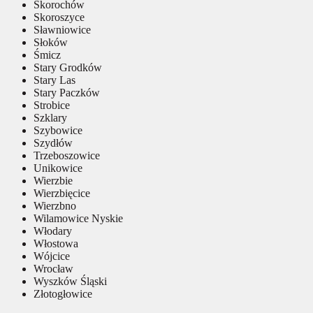
Skorochów
Skoroszyce
Sławniowice
Słoków
Śmicz
Stary Grodków
Stary Las
Stary Paczków
Strobice
Szklary
Szybowice
Szydłów
Trzeboszowice
Unikowice
Wierzbie
Wierzbięcice
Wierzbno
Wilamowice Nyskie
Włodary
Włostowa
Wójcice
Wrocław
Wyszków Śląski
Złotogłowice