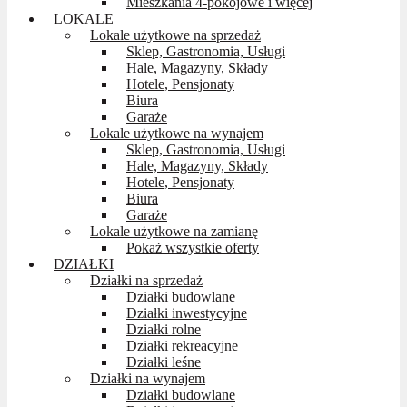
Mieszkania 4-pokojowe i więcej
LOKALE
Lokale użytkowe na sprzedaż
Sklep, Gastronomia, Usługi
Hale, Magazyny, Składy
Hotele, Pensjonaty
Biura
Garaże
Lokale użytkowe na wynajem
Sklep, Gastronomia, Usługi
Hale, Magazyny, Składy
Hotele, Pensjonaty
Biura
Garaże
Lokale użytkowe na zamianę
Pokaż wszystkie oferty
DZIAŁKI
Działki na sprzedaż
Działki budowlane
Działki inwestycyjne
Działki rolne
Działki rekreacyjne
Działki leśne
Działki na wynajem
Działki budowlane