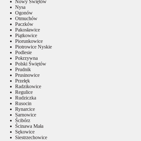
Nowy Świętów
Nysa
Ogonów
Otmuchów
Paczków
Pakosławice
Piątkowice
Piorunkowice
Piotrowice Nyskie
Podlesie
Pokrzywna
Polski Świętów
Prudnik
Prusinowice
Przełęk
Radzikowice
Regulice
Rudziczka
Rusocin
Rynarcice
Sarnowice
Ścibórz
Ścinawa Mała
Sękowice
Siestrzechowice