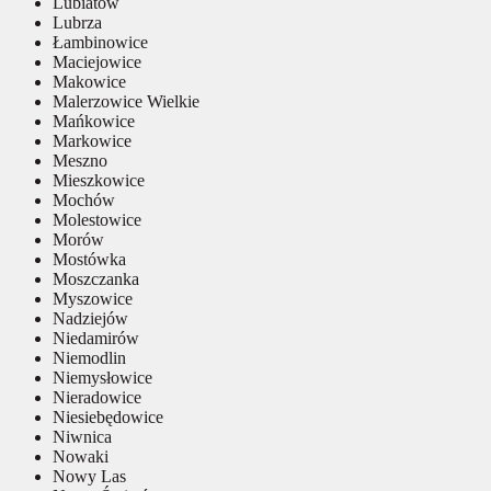
Lubiatów
Lubrza
Łambinowice
Maciejowice
Makowice
Malerzowice Wielkie
Mańkowice
Markowice
Meszno
Mieszkowice
Mochów
Molestowice
Morów
Mostówka
Moszczanka
Myszowice
Nadziejów
Niedamirów
Niemodlin
Niemysłowice
Nieradowice
Niesiebędowice
Niwnica
Nowaki
Nowy Las