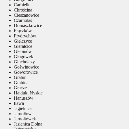
Carbielin
Chróścina
Cieszanowice
Czarnolas
Domaszkowice
Frączków
Frydrychów
Giełczyce
Gierałcice
Głebinów
Głogówek
Głuchołazy
Goświnowice
Goworowice
Grabin
Grabina
Gracze
Hajduki Nyskie
Hanuszów
Iława
Jagielnica
Jarnołtów
Jarnołtówek
Jasienica Dolna