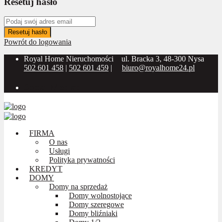
Resetuj hasło
Resetuj hasło
Powrót do logowania
Royal Home Nieruchomości
ul. Bracka 3, 48-300 Nysa
502 601 458
|
502 601 459
|
biuro@royalhome24.pl
Social Media:
FIRMA
O nas
Usługi
Polityka prywatności
KREDYT
DOMY
Domy na sprzedaż
Domy wolnostojące
Domy szeregowe
Domy bliźniaki