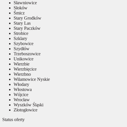
Sławniowice
Słoków
Śmicz
Stary Grodków
Stary Las
Stary Paczków
Strobice
Szklary
Szybowice
Szydłów
Trzeboszowice
Unikowice
Wierzbie
Wierzbięcice
Wierzbno
Wilamowice Nyskie
Włodary
Włostowa
Wójcice
Wrocław
Wyszków Śląski
Złotogłowice
Status oferty