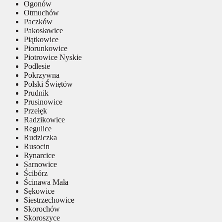
Ogonów
Otmuchów
Paczków
Pakosławice
Piątkowice
Piorunkowice
Piotrowice Nyskie
Podlesie
Pokrzywna
Polski Świętów
Prudnik
Prusinowice
Przełęk
Radzikowice
Regulice
Rudziczka
Rusocin
Rynarcice
Sarnowice
Ścibórz
Ścinawa Mała
Sękowice
Siestrzechowice
Skorochów
Skoroszyce