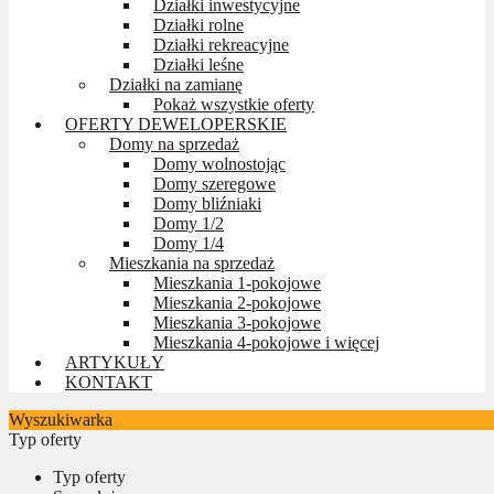
Działki inwestycyjne
Działki rolne
Działki rekreacyjne
Działki leśne
Działki na zamianę
Pokaż wszystkie oferty
OFERTY DEWELOPERSKIE
Domy na sprzedaż
Domy wolnostojąc
Domy szeregowe
Domy bliźniaki
Domy 1/2
Domy 1/4
Mieszkania na sprzedaż
Mieszkania 1-pokojowe
Mieszkania 2-pokojowe
Mieszkania 3-pokojowe
Mieszkania 4-pokojowe i więcej
ARTYKUŁY
KONTAKT
Wyszukiwarka
Typ oferty
Typ oferty