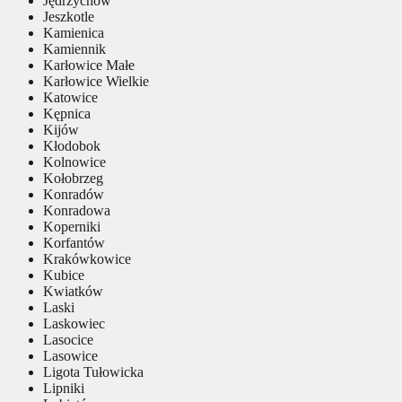
Jędrzychów
Jeszkotle
Kamienica
Kamiennik
Karłowice Małe
Karłowice Wielkie
Katowice
Kępnica
Kijów
Kłodobok
Kolnowice
Kołobrzeg
Konradów
Konradowa
Koperniki
Korfantów
Krakówkowice
Kubice
Kwiatków
Laski
Laskowiec
Lasocice
Lasowice
Ligota Tułowicka
Lipniki