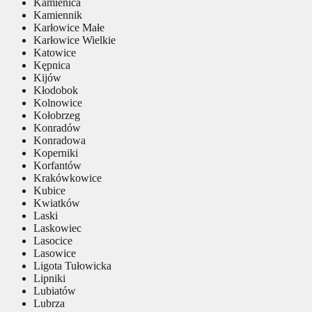
Kamienica
Kamiennik
Karłowice Małe
Karłowice Wielkie
Katowice
Kępnica
Kijów
Kłodobok
Kolnowice
Kołobrzeg
Konradów
Konradowa
Koperniki
Korfantów
Krakówkowice
Kubice
Kwiatków
Laski
Laskowiec
Lasocice
Lasowice
Ligota Tułowicka
Lipniki
Lubiatów
Lubrza