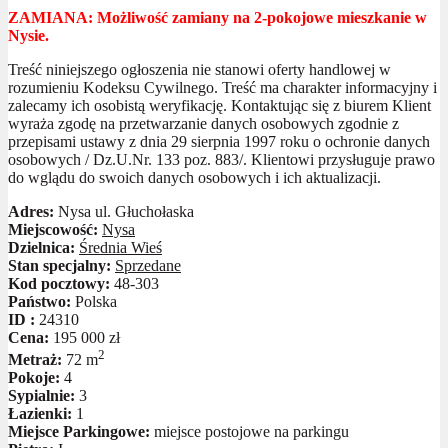
ZAMIANA: Możliwość zamiany na 2-pokojowe mieszkanie w
Nysie.
Treść niniejszego ogłoszenia nie stanowi oferty handlowej w
rozumieniu Kodeksu Cywilnego. Treść ma charakter informacyjny i
zalecamy ich osobistą weryfikację. Kontaktując się z biurem Klient
wyraża zgodę na przetwarzanie danych osobowych zgodnie z
przepisami ustawy z dnia 29 sierpnia 1997 roku o ochronie danych
osobowych / Dz.U.Nr. 133 poz. 883/. Klientowi przysługuje prawo
do wglądu do swoich danych osobowych i ich aktualizacji.
Adres:
Nysa ul. Głuchołaska
Miejscowość:
Nysa
Dzielnica:
Średnia Wieś
Stan specjalny:
Sprzedane
Kod pocztowy:
48-303
Państwo:
Polska
ID :
24310
Cena:
195 000 zł
2
Metraż:
72 m
Pokoje:
4
Sypialnie:
3
Łazienki:
1
Miejsce Parkingowe:
miejsce postojowe na parkingu