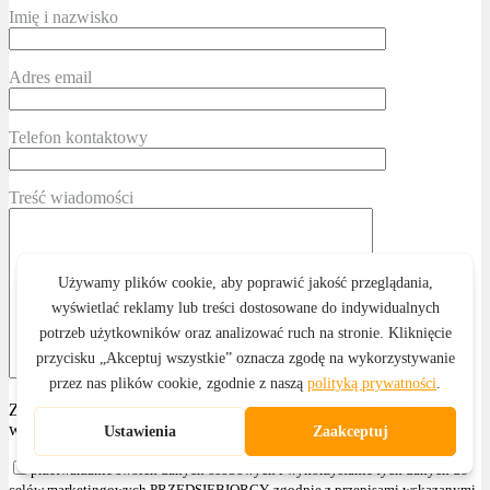
Imię i nazwisko
Adres email
Telefon kontaktowy
Treść wiadomości
ZAMAWIAJĄCY, będąc poinformowanym o możliwości
wycofania zgody w każdym czasie, wyraża zgodę na:
przetwarzanie swoich danych osobowych i wykorzystanie tych danych do
celów marketingowych PRZEDSIĘBIORCY, zgodnie z przepisami wskazanymi