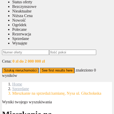
Status oferty
Bezczynszowe
Nieaktualne
Niższa Cena
Nowość
Ogródek
Polecane
Rezerwacja
Sprzedane
Wynajęte
Cena:
0 zł do 2 000 000 zł
znaleziono
0
Szukaj nieruchomości
See first results here
wyników
Home
Sprzedane
Mieszkanie na sprzedaż/zamianę, Nysa ul. Głuchołaska
Wyniki twojego wyszukiwania