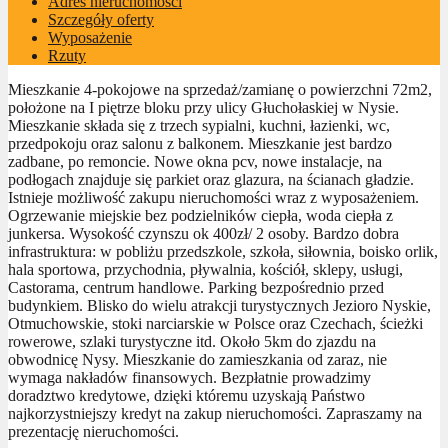
Adres nieruchomości
Szczegóły oferty
Wyposażenie
Rzuty
Mieszkanie 4-pokojowe na sprzedaż/zamianę o powierzchni 72m2,
położone na I piętrze bloku przy ulicy Głuchołaskiej w Nysie.
Mieszkanie składa się z trzech sypialni, kuchni, łazienki, wc,
przedpokoju oraz salonu z balkonem. Mieszkanie jest bardzo
zadbane, po remoncie. Nowe okna pcv, nowe instalacje, na
podłogach znajduje się parkiet oraz glazura, na ścianach gładzie.
Istnieje możliwość zakupu nieruchomości wraz z wyposażeniem.
Ogrzewanie miejskie bez podzielników ciepła, woda ciepła z
junkersa. Wysokość czynszu ok 400zł/ 2 osoby. Bardzo dobra
infrastruktura: w pobliżu przedszkole, szkoła, siłownia, boisko orlik,
hala sportowa, przychodnia, pływalnia, kościół, sklepy, usługi,
Castorama, centrum handlowe. Parking bezpośrednio przed
budynkiem. Blisko do wielu atrakcji turystycznych Jezioro Nyskie,
Otmuchowskie, stoki narciarskie w Polsce oraz Czechach, ścieżki
rowerowe, szlaki turystyczne itd. Około 5km do zjazdu na
obwodnicę Nysy. Mieszkanie do zamieszkania od zaraz, nie
wymaga nakładów finansowych. Bezpłatnie prowadzimy
doradztwo kredytowe, dzięki któremu uzyskają Państwo
najkorzystniejszy kredyt na zakup nieruchomości. Zapraszamy na
prezentację nieruchomości.