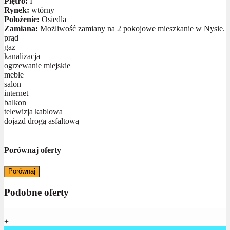
Piętro:
I
Rynek:
wtórny
Położenie:
Osiedla
Zamiana:
Możliwość zamiany na 2 pokojowe mieszkanie w Nysie.
prąd
gaz
kanalizacja
ogrzewanie miejskie
meble
salon
internet
balkon
telewizja kablowa
dojazd drogą asfaltową
Porównaj oferty
Porównaj
Podobne oferty
+