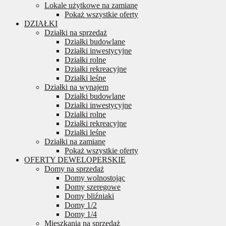
Lokale użytkowe na zamianę
Pokaż wszystkie oferty
DZIAŁKI
Działki na sprzedaż
Działki budowlane
Działki inwestycyjne
Działki rolne
Działki rekreacyjne
Działki leśne
Działki na wynajem
Działki budowlane
Działki inwestycyjne
Działki rolne
Działki rekreacyjne
Działki leśne
Działki na zamianę
Pokaż wszystkie oferty
OFERTY DEWELOPERSKIE
Domy na sprzedaż
Domy wolnostojąc
Domy szeregowe
Domy bliźniaki
Domy 1/2
Domy 1/4
Mieszkania na sprzedaż