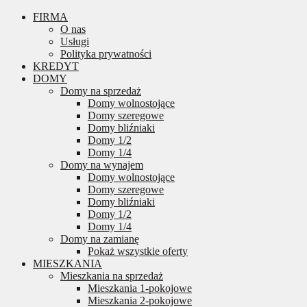
FIRMA
O nas
Usługi
Polityka prywatności
KREDYT
DOMY
Domy na sprzedaż
Domy wolnostojące
Domy szeregowe
Domy bliźniaki
Domy 1/2
Domy 1/4
Domy na wynajem
Domy wolnostojące
Domy szeregowe
Domy bliźniaki
Domy 1/2
Domy 1/4
Domy na zamianę
Pokaż wszystkie oferty
MIESZKANIA
Mieszkania na sprzedaż
Mieszkania 1-pokojowe
Mieszkania 2-pokojowe