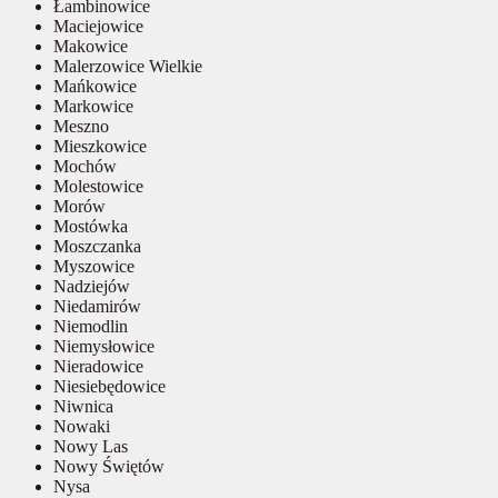
Łambinowice
Maciejowice
Makowice
Malerzowice Wielkie
Mańkowice
Markowice
Meszno
Mieszkowice
Mochów
Molestowice
Morów
Mostówka
Moszczanka
Myszowice
Nadziejów
Niedamirów
Niemodlin
Niemysłowice
Nieradowice
Niesiebędowice
Niwnica
Nowaki
Nowy Las
Nowy Świętów
Nysa