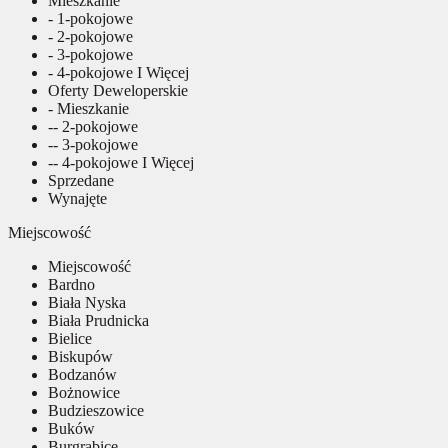
Mieszkanie
- 1-pokojowe
- 2-pokojowe
- 3-pokojowe
- 4-pokojowe I Więcej
Oferty Deweloperskie
- Mieszkanie
-- 2-pokojowe
-- 3-pokojowe
-- 4-pokojowe I Więcej
Sprzedane
Wynajęte
Miejscowość
Miejscowość
Bardno
Biała Nyska
Biała Prudnicka
Bielice
Biskupów
Bodzanów
Bożnowice
Budzieszowice
Buków
Burgrabice