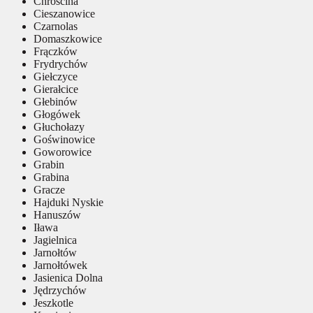
Chróścina
Cieszanowice
Czarnolas
Domaszkowice
Frączków
Frydrychów
Giełczyce
Gierałcice
Głebinów
Głogówek
Głuchołazy
Goświnowice
Goworowice
Grabin
Grabina
Gracze
Hajduki Nyskie
Hanuszów
Iława
Jagielnica
Jarnołtów
Jarnołtówek
Jasienica Dolna
Jędrzychów
Jeszkotle