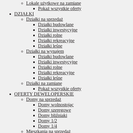
Lokale użytkowe na zamianę
Pokaż wszystkie oferty
DZIAŁKI
Działki na sprzedaż
Działki budowlane
Działki inwestycyjne
Działki rolne
Działki rekreacyjne
Działki leśne
Działki na wynajem
Działki budowlane
Działki inwestycyjne
Działki rolne
Działki rekreacyjne
Działki leśne
Działki na zamianę
Pokaż wszystkie oferty
OFERTY DEWELOPERSKIE
Domy na sprzedaż
Domy wolnostojąc
Domy szeregowe
Domy bliźniaki
Domy 1/2
Domy 1/4
Mieszkania na sprzedaż