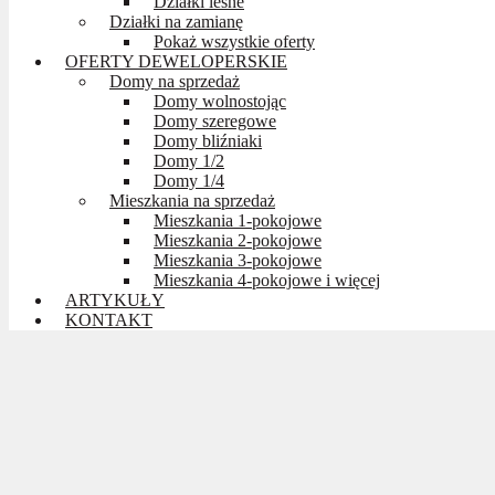
Działki leśne
Działki na zamianę
Pokaż wszystkie oferty
OFERTY DEWELOPERSKIE
Domy na sprzedaż
Domy wolnostojąc
Domy szeregowe
Domy bliźniaki
Domy 1/2
Domy 1/4
Mieszkania na sprzedaż
Mieszkania 1-pokojowe
Mieszkania 2-pokojowe
Mieszkania 3-pokojowe
Mieszkania 4-pokojowe i więcej
ARTYKUŁY
KONTAKT