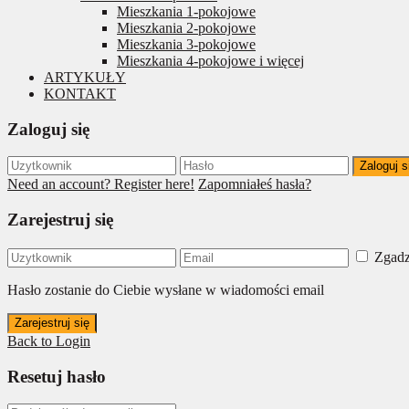
Mieszkania 1-pokojowe
Mieszkania 2-pokojowe
Mieszkania 3-pokojowe
Mieszkania 4-pokojowe i więcej
ARTYKUŁY
KONTAKT
Zaloguj się
Zaloguj s
Need an account? Register here!
Zapomniałeś hasła?
Zarejestruj się
Zgadz
Hasło zostanie do Ciebie wysłane w wiadomości email
Zarejestruj się
Back to Login
Resetuj hasło