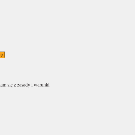
ię
am się z
zasady i warunki