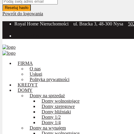
Resetuj hasło
Powrót do logowania
Royal Home Nieruchomości
ul. Bracka 3, 48-300 Nysa
50
Social Media:
FIRMA
O nas
Usługi
Polityka prywatności
KREDYT
DOMY
Domy na sprzedaż
Domy wolnostojące
Domy szeregowe
Domy bliźniaki
Domy 1/2
Domy 1/4
Domy na wynajem
Domy wolnostojące