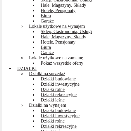
Hale, Magazyny, Składy
Hotele, Pensjonaty
Biura
Garaże
Lokale użytkowe na wynajem
Sklep, Gastronomia, Usługi
Hale, Magazyny, Składy
Hotele, Pensjonaty
Biura
Garaże
Lokale użytkowe na zamianę
Pokaż wszystkie oferty
DZIAŁKI
Działki na sprzedaż
Działki budowlane
Działki inwestycyjne
Działki rolne
Działki rekreacyjne
Działki leśne
Działki na wynajem
Działki budowlane
Działki inwestycyjne
Działki rolne
Działki rekreacyjne