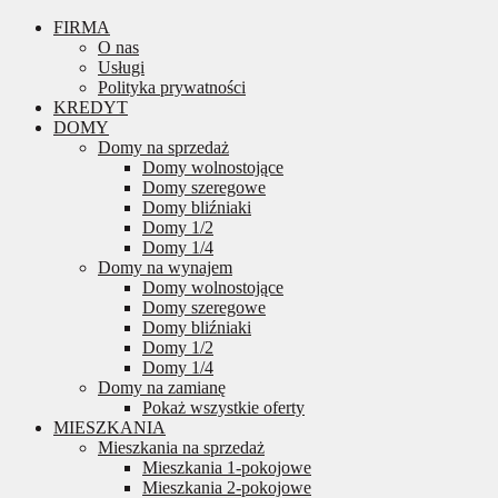
FIRMA
O nas
Usługi
Polityka prywatności
KREDYT
DOMY
Domy na sprzedaż
Domy wolnostojące
Domy szeregowe
Domy bliźniaki
Domy 1/2
Domy 1/4
Domy na wynajem
Domy wolnostojące
Domy szeregowe
Domy bliźniaki
Domy 1/2
Domy 1/4
Domy na zamianę
Pokaż wszystkie oferty
MIESZKANIA
Mieszkania na sprzedaż
Mieszkania 1-pokojowe
Mieszkania 2-pokojowe