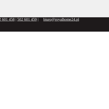
2 601 458
|
502 601 459
|
biuro@royalhome24.pl