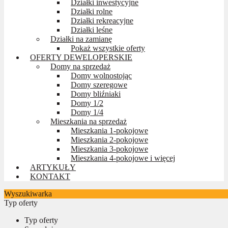
Działki inwestycyjne
Działki rolne
Działki rekreacyjne
Działki leśne
Działki na zamianę
Pokaż wszystkie oferty
OFERTY DEWELOPERSKIE
Domy na sprzedaż
Domy wolnostojąc
Domy szeregowe
Domy bliźniaki
Domy 1/2
Domy 1/4
Mieszkania na sprzedaż
Mieszkania 1-pokojowe
Mieszkania 2-pokojowe
Mieszkania 3-pokojowe
Mieszkania 4-pokojowe i więcej
ARTYKUŁY
KONTAKT
Wyszukiwarka
Typ oferty
Typ oferty