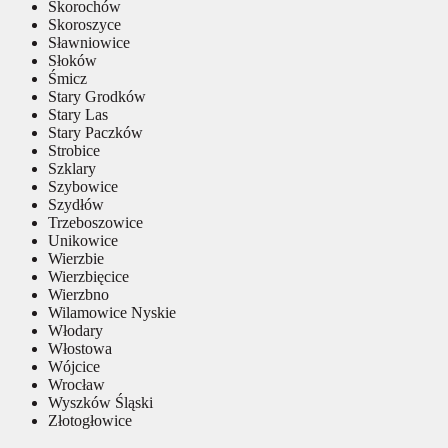
Skorochów
Skoroszyce
Sławniowice
Słoków
Śmicz
Stary Grodków
Stary Las
Stary Paczków
Strobice
Szklary
Szybowice
Szydłów
Trzeboszowice
Unikowice
Wierzbie
Wierzbięcice
Wierzbno
Wilamowice Nyskie
Włodary
Włostowa
Wójcice
Wrocław
Wyszków Śląski
Złotogłowice