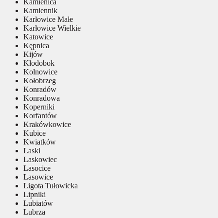
Kamienica
Kamiennik
Karłowice Małe
Karłowice Wielkie
Katowice
Kępnica
Kijów
Kłodobok
Kolnowice
Kołobrzeg
Konradów
Konradowa
Koperniki
Korfantów
Krakówkowice
Kubice
Kwiatków
Laski
Laskowiec
Lasocice
Lasowice
Ligota Tułowicka
Lipniki
Lubiatów
Lubrza