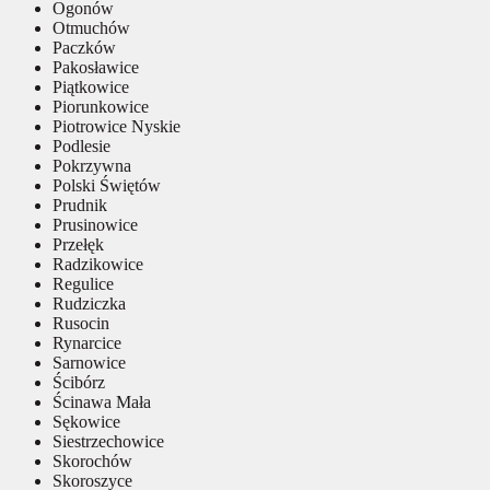
Ogonów
Otmuchów
Paczków
Pakosławice
Piątkowice
Piorunkowice
Piotrowice Nyskie
Podlesie
Pokrzywna
Polski Świętów
Prudnik
Prusinowice
Przełęk
Radzikowice
Regulice
Rudziczka
Rusocin
Rynarcice
Sarnowice
Ścibórz
Ścinawa Mała
Sękowice
Siestrzechowice
Skorochów
Skoroszyce