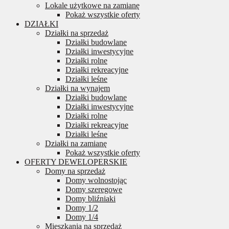
Lokale użytkowe na zamianę
Pokaż wszystkie oferty
DZIAŁKI
Działki na sprzedaż
Działki budowlane
Działki inwestycyjne
Działki rolne
Działki rekreacyjne
Działki leśne
Działki na wynajem
Działki budowlane
Działki inwestycyjne
Działki rolne
Działki rekreacyjne
Działki leśne
Działki na zamianę
Pokaż wszystkie oferty
OFERTY DEWELOPERSKIE
Domy na sprzedaż
Domy wolnostojąc
Domy szeregowe
Domy bliźniaki
Domy 1/2
Domy 1/4
Mieszkania na sprzedaż