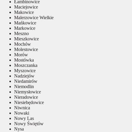
Łambinowice
Maciejowice
Makowice
Malerzowice Wielkie
Mańkowice
Markowice
Meszno
Mieszkowice
Mochów
Molestowice
Morów
Mostówka
Moszczanka
Myszowice
Nadziejów
Niedamirów
Niemodlin
Niemysłowice
Nieradowice
Niesiebędowice
Niwnica
Nowaki
Nowy Las
Nowy Świętów
Nysa