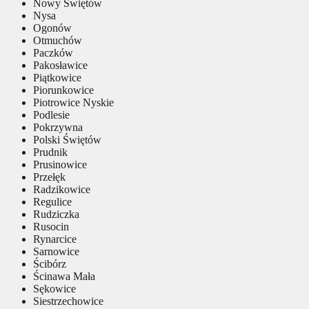
Nowy Świętów
Nysa
Ogonów
Otmuchów
Paczków
Pakosławice
Piątkowice
Piorunkowice
Piotrowice Nyskie
Podlesie
Pokrzywna
Polski Świętów
Prudnik
Prusinowice
Przełęk
Radzikowice
Regulice
Rudziczka
Rusocin
Rynarcice
Sarnowice
Ścibórz
Ścinawa Mała
Sękowice
Siestrzechowice