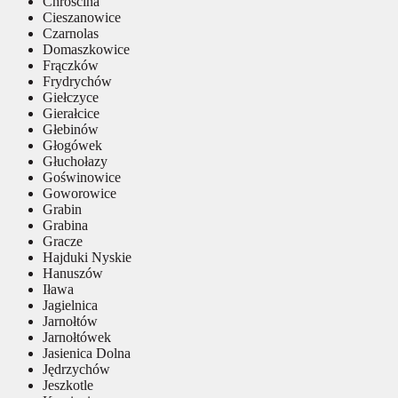
Chróścina
Cieszanowice
Czarnolas
Domaszkowice
Frączków
Frydrychów
Giełczyce
Gierałcice
Głebinów
Głogówek
Głuchołazy
Goświnowice
Goworowice
Grabin
Grabina
Gracze
Hajduki Nyskie
Hanuszów
Iława
Jagielnica
Jarnołtów
Jarnołtówek
Jasienica Dolna
Jędrzychów
Jeszkotle