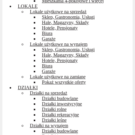
Mieszkania 4-pokojowe i więcej
LOKALE
Lokale użytkowe na sprzedaż
Sklep, Gastronomia, Usługi
Hale, Magazyny, Składy
Hotele, Pensjonaty
Biura
Garaże
Lokale użytkowe na wynajem
Sklep, Gastronomia, Usługi
Hale, Magazyny, Składy
Hotele, Pensjonaty
Biura
Garaże
Lokale użytkowe na zamianę
Pokaż wszystkie oferty
DZIAŁKI
Działki na sprzedaż
Działki budowlane
Działki inwestycyjne
Działki rolne
Działki rekreacyjne
Działki leśne
Działki na wynajem
Działki budowlane