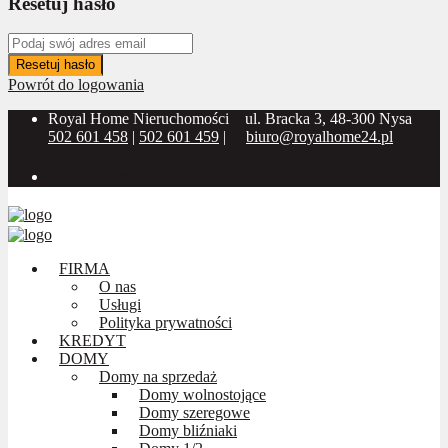
Resetuj hasło
Resetuj hasło
Powrót do logowania
Royal Home Nieruchomości
ul. Bracka 3, 48-300 Nysa
502 601 458
|
502 601 459
|
biuro@royalhome24.pl
Social Media:
FIRMA
O nas
Usługi
Polityka prywatności
KREDYT
DOMY
Domy na sprzedaż
Domy wolnostojące
Domy szeregowe
Domy bliźniaki