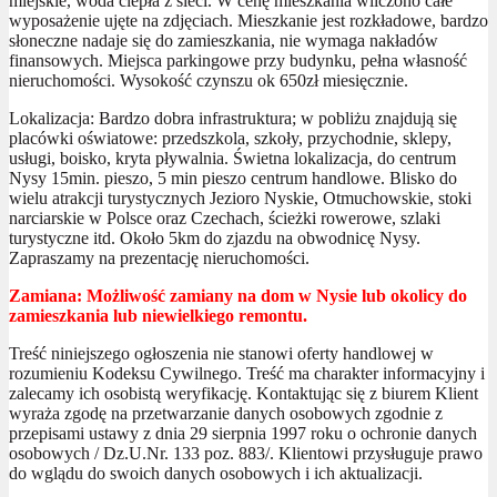
miejskie, woda ciepła z sieci. W cenę mieszkania wliczono całe
wyposażenie ujęte na zdjęciach. Mieszkanie jest rozkładowe, bardzo
słoneczne nadaje się do zamieszkania, nie wymaga nakładów
finansowych. Miejsca parkingowe przy budynku, pełna własność
nieruchomości. Wysokość czynszu ok 650zł miesięcznie.
Lokalizacja: Bardzo dobra infrastruktura; w pobliżu znajdują się
placówki oświatowe: przedszkola, szkoły, przychodnie, sklepy,
usługi, boisko, kryta pływalnia. Świetna lokalizacja, do centrum
Nysy 15min. pieszo, 5 min pieszo centrum handlowe. Blisko do
wielu atrakcji turystycznych Jezioro Nyskie, Otmuchowskie, stoki
narciarskie w Polsce oraz Czechach, ścieżki rowerowe, szlaki
turystyczne itd. Około 5km do zjazdu na obwodnicę Nysy.
Zapraszamy na prezentację nieruchomości.
Zamiana: Możliwość zamiany na dom w Nysie lub okolicy do
zamieszkania lub niewielkiego remontu.
Treść niniejszego ogłoszenia nie stanowi oferty handlowej w
rozumieniu Kodeksu Cywilnego. Treść ma charakter informacyjny i
zalecamy ich osobistą weryfikację. Kontaktując się z biurem Klient
wyraża zgodę na przetwarzanie danych osobowych zgodnie z
przepisami ustawy z dnia 29 sierpnia 1997 roku o ochronie danych
osobowych / Dz.U.Nr. 133 poz. 883/. Klientowi przysługuje prawo
do wglądu do swoich danych osobowych i ich aktualizacji.