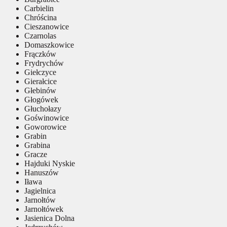
Carbielin
Chróścina
Cieszanowice
Czarnolas
Domaszkowice
Frączków
Frydrychów
Giełczyce
Gierałcice
Głebinów
Głogówek
Głuchołazy
Goświnowice
Goworowice
Grabin
Grabina
Gracze
Hajduki Nyskie
Hanuszów
Iława
Jagielnica
Jarnołtów
Jarnołtówek
Jasienica Dolna