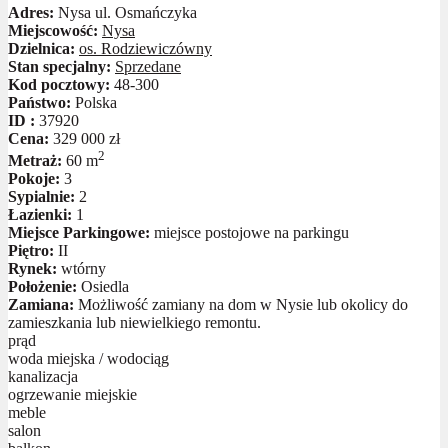
Adres:
Nysa ul. Osmańczyka
Miejscowość:
Nysa
Dzielnica:
os. Rodziewiczówny
Stan specjalny:
Sprzedane
Kod pocztowy:
48-300
Państwo:
Polska
ID :
37920
Cena:
329 000 zł
2
Metraż:
60 m
Pokoje:
3
Sypialnie:
2
Łazienki:
1
Miejsce Parkingowe:
miejsce postojowe na parkingu
Piętro:
II
Rynek:
wtórny
Położenie:
Osiedla
Zamiana:
Możliwość zamiany na dom w Nysie lub okolicy do
zamieszkania lub niewielkiego remontu.
prąd
woda miejska / wodociąg
kanalizacja
ogrzewanie miejskie
meble
salon