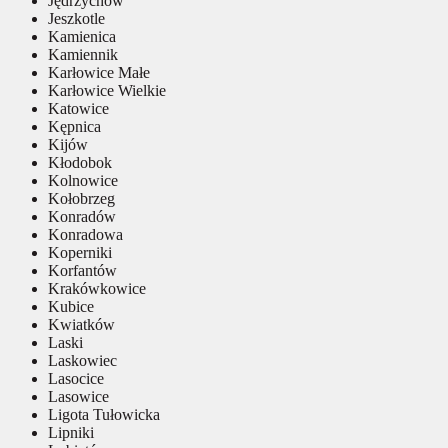
Jędrzychów
Jeszkotle
Kamienica
Kamiennik
Karłowice Małe
Karłowice Wielkie
Katowice
Kępnica
Kijów
Kłodobok
Kolnowice
Kołobrzeg
Konradów
Konradowa
Koperniki
Korfantów
Krakówkowice
Kubice
Kwiatków
Laski
Laskowiec
Lasocice
Lasowice
Ligota Tułowicka
Lipniki