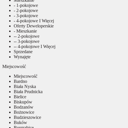
Mieszkanie
- 1-pokojowe
- 2-pokojowe
- 3-pokojowe
- 4-pokojowe I Więcej
Oferty Deweloperskie
- Mieszkanie
-- 2-pokojowe
-- 3-pokojowe
-- 4-pokojowe I Więcej
Sprzedane
Wynajęte
Miejscowość
Miejscowość
Bardno
Biała Nyska
Biała Prudnicka
Bielice
Biskupów
Bodzanów
Bożnowice
Budzieszowice
Buków
Burgrabice