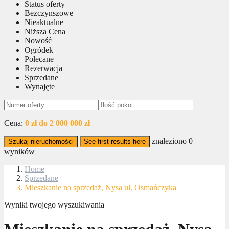
Status oferty
Bezczynszowe
Nieaktualne
Niższa Cena
Nowość
Ogródek
Polecane
Rezerwacja
Sprzedane
Wynajęte
Cena:
0 zł do 2 000 000 zł
znaleziono
0
Szukaj nieruchomości
See first results here
wyników
Home
Sprzedane
Mieszkanie na sprzedaż, Nysa ul. Osmańczyka
Wyniki twojego wyszukiwania