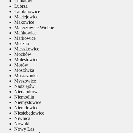
Lubiatów
Lubrza
Łambinowice
Maciejowice
Makowice
Malerzowice Wielkie
Mańkowice
Markowice
Meszno
Mieszkowice
Mochów
Molestowice
Morów
Mostówka
Moszczanka
Myszowice
Nadziejów
Niedamirów
Niemodlin
Niemysłowice
Nieradowice
Niesiebędowice
Niwnica
Nowaki
Nowy Las