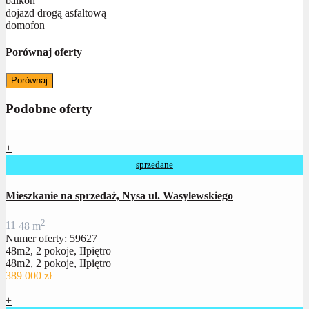
balkon
dojazd drogą asfaltową
domofon
Porównaj oferty
Porównaj
Podobne oferty
+
sprzedane
Mieszkanie na sprzedaż, Nysa ul. Wasylewskiego
2
1
1
48 m
Numer oferty: 59627
48m2, 2 pokoje, IIpiętro
48m2, 2 pokoje, IIpiętro
389 000 zł
+