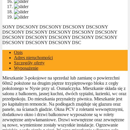
SONY DSC
SONY DSC
SONY DSC
SONY DSC
SONY
DSC
SONY DSC
SONY DSC
SONY DSC
SONY DSC
SONY
DSC
SONY DSC
SONY DSC
SONY DSC
SONY DSC
SONY
DSC
SONY DSC
SONY DSC
SONY DSC
Opis
Adres nieruchomości
Szczegóły oferty
Wyposażenie
Mieszkanie 3-pokojowe na sprzedaż lub zamianę o powierzchni
60m2 położone na drugim piętrze trzypiętrowego bloku z cegły
położonego w Nysie przy ul. Osmańczyka. Mieszkanie składa się z
salonu z balkonem, jasnej kuchni, dwóch sypialni, łazienki, wc oraz
przedpokoju. Do mieszkania przynależy piwnica. Mieszkanie jest
po kapitalnym remoncie. Na podłogach znajduje się glazura oraz
panele, na ścianach gładzie. Okna PCV z roletami wewnętrznymi,
dodatkowo okno i drzwi balkonowe wyposażone są w rolety
zewnętrzne antywłamaniowe. Drzwi wewnętrzne oraz zewnętrzne
są nowe, wymienione zostały wszystkie instalacje. Ogrzewanie