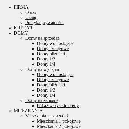
FIRMA
O nas
Usługi
Polityka prywatności
KREDYT
DOMY
Domy na sprzedaż
Domy wolnostojące
Domy szeregowe
Domy bliźniaki
Domy 1/2
Domy 1/4
Domy na wynajem
Domy wolnostojące
Domy szeregowe
Domy bliźniaki
Domy 1/2
Domy 1/4
Domy na zamianę
Pokaż wszystkie oferty
MIESZKANIA
Mieszkania na sprzedaż
Mieszkania 1-pokojowe
Mieszkania 2-pokojowe