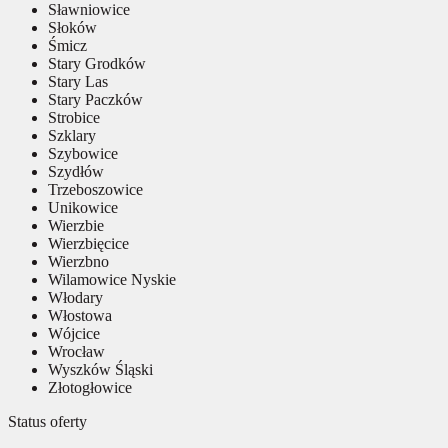
Sławniowice
Słoków
Śmicz
Stary Grodków
Stary Las
Stary Paczków
Strobice
Szklary
Szybowice
Szydłów
Trzeboszowice
Unikowice
Wierzbie
Wierzbięcice
Wierzbno
Wilamowice Nyskie
Włodary
Włostowa
Wójcice
Wrocław
Wyszków Śląski
Złotogłowice
Status oferty