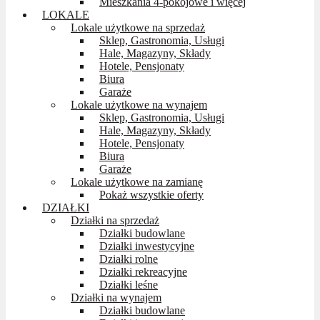
Mieszkania 4-pokojowe i więcej
LOKALE
Lokale użytkowe na sprzedaż
Sklep, Gastronomia, Usługi
Hale, Magazyny, Składy
Hotele, Pensjonaty
Biura
Garaże
Lokale użytkowe na wynajem
Sklep, Gastronomia, Usługi
Hale, Magazyny, Składy
Hotele, Pensjonaty
Biura
Garaże
Lokale użytkowe na zamianę
Pokaż wszystkie oferty
DZIAŁKI
Działki na sprzedaż
Działki budowlane
Działki inwestycyjne
Działki rolne
Działki rekreacyjne
Działki leśne
Działki na wynajem
Działki budowlane