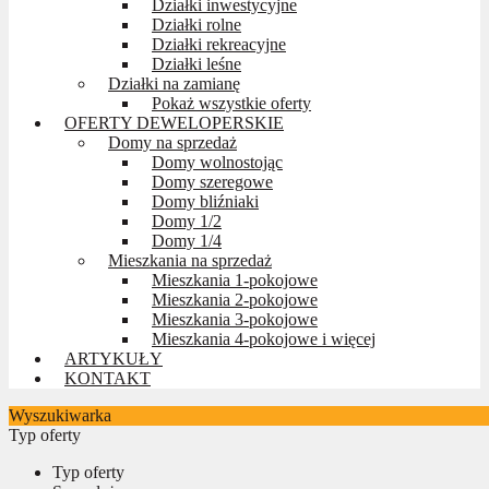
Działki inwestycyjne
Działki rolne
Działki rekreacyjne
Działki leśne
Działki na zamianę
Pokaż wszystkie oferty
OFERTY DEWELOPERSKIE
Domy na sprzedaż
Domy wolnostojąc
Domy szeregowe
Domy bliźniaki
Domy 1/2
Domy 1/4
Mieszkania na sprzedaż
Mieszkania 1-pokojowe
Mieszkania 2-pokojowe
Mieszkania 3-pokojowe
Mieszkania 4-pokojowe i więcej
ARTYKUŁY
KONTAKT
Wyszukiwarka
Typ oferty
Typ oferty