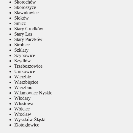
Skorochów
Skoroszyce
Sławniowice
Słoków
Śmicz
Stary Grodków
Stary Las
Stary Paczków
Strobice
Szklary
Szybowice
Szydłów
Trzeboszowice
Unikowice
Wierzbie
Wierzbięcice
Wierzbno
Wilamowice Nyskie
Włodary
Włostowa
Wójcice
Wrocław
Wyszków Śląski
Złotogłowice