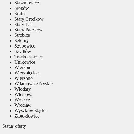
Sławniowice
Słoków
Śmicz
Stary Grodków
Stary Las
Stary Paczków
Strobice
Szklary
Szybowice
Szydłów
Trzeboszowice
Unikowice
Wierzbie
Wierzbięcice
Wierzbno
Wilamowice Nyskie
Włodary
Włostowa
Wójcice
Wrocław
Wyszków Śląski
Złotogłowice
Status oferty