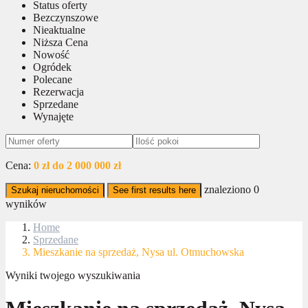
Status oferty
Bezczynszowe
Nieaktualne
Niższa Cena
Nowość
Ogródek
Polecane
Rezerwacja
Sprzedane
Wynajęte
Cena:
0 zł do 2 000 000 zł
znaleziono
0
Szukaj nieruchomości
See first results here
wyników
Home
Sprzedane
Mieszkanie na sprzedaż, Nysa ul. Otmuchowska
Wyniki twojego wyszukiwania