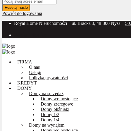
Resetuj hasło
Powrót do logowania
Royal Home Nieruchomości
ul. Bracka 3, 48-300 Nysa
50
Social Media:
FIRMA
O nas
Usługi
Polityka prywatności
KREDYT
DOMY
Domy na sprzedaż
Domy wolnostojące
Domy szeregowe
Domy bliźniaki
Domy 1/2
Domy 1/4
Domy na wynajem
Domy wolnostojące