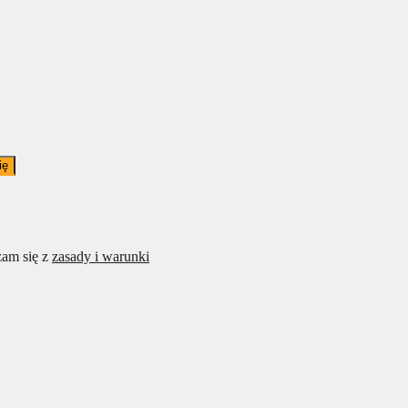
ię
am się z
zasady i warunki