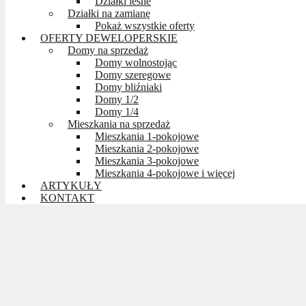
Działki leśne
Działki na zamianę
Pokaż wszystkie oferty
OFERTY DEWELOPERSKIE
Domy na sprzedaż
Domy wolnostojąc
Domy szeregowe
Domy bliźniaki
Domy 1/2
Domy 1/4
Mieszkania na sprzedaż
Mieszkania 1-pokojowe
Mieszkania 2-pokojowe
Mieszkania 3-pokojowe
Mieszkania 4-pokojowe i więcej
ARTYKUŁY
KONTAKT