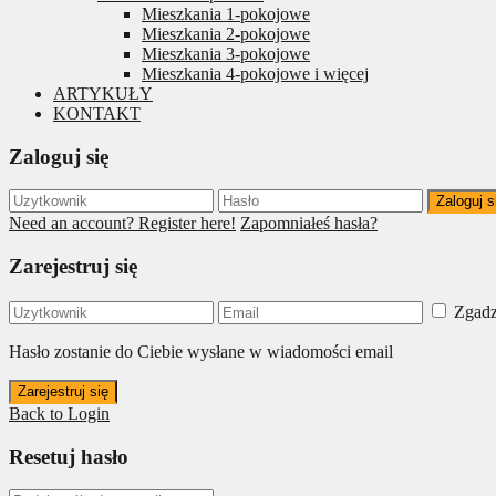
Mieszkania 1-pokojowe
Mieszkania 2-pokojowe
Mieszkania 3-pokojowe
Mieszkania 4-pokojowe i więcej
ARTYKUŁY
KONTAKT
Zaloguj się
Zaloguj s
Need an account? Register here!
Zapomniałeś hasła?
Zarejestruj się
Zgadz
Hasło zostanie do Ciebie wysłane w wiadomości email
Zarejestruj się
Back to Login
Resetuj hasło