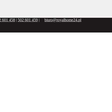
2 601 458
|
502 601 459
|
biuro@royalhome24.pl