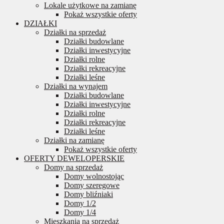
Lokale użytkowe na zamianę
Pokaż wszystkie oferty
DZIAŁKI
Działki na sprzedaż
Działki budowlane
Działki inwestycyjne
Działki rolne
Działki rekreacyjne
Działki leśne
Działki na wynajem
Działki budowlane
Działki inwestycyjne
Działki rolne
Działki rekreacyjne
Działki leśne
Działki na zamianę
Pokaż wszystkie oferty
OFERTY DEWELOPERSKIE
Domy na sprzedaż
Domy wolnostojąc
Domy szeregowe
Domy bliźniaki
Domy 1/2
Domy 1/4
Mieszkania na sprzedaż