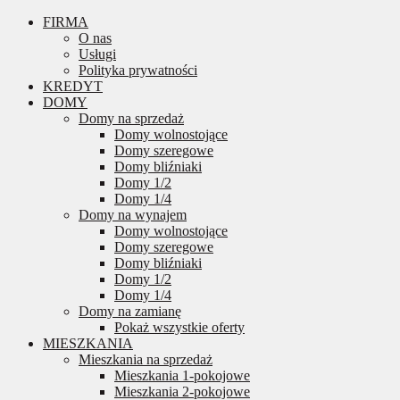
FIRMA
O nas
Usługi
Polityka prywatności
KREDYT
DOMY
Domy na sprzedaż
Domy wolnostojące
Domy szeregowe
Domy bliźniaki
Domy 1/2
Domy 1/4
Domy na wynajem
Domy wolnostojące
Domy szeregowe
Domy bliźniaki
Domy 1/2
Domy 1/4
Domy na zamianę
Pokaż wszystkie oferty
MIESZKANIA
Mieszkania na sprzedaż
Mieszkania 1-pokojowe
Mieszkania 2-pokojowe