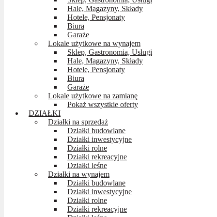
Hale, Magazyny, Składy
Hotele, Pensjonaty
Biura
Garaże
Lokale użytkowe na wynajem
Sklep, Gastronomia, Usługi
Hale, Magazyny, Składy
Hotele, Pensjonaty
Biura
Garaże
Lokale użytkowe na zamianę
Pokaż wszystkie oferty
DZIAŁKI
Działki na sprzedaż
Działki budowlane
Działki inwestycyjne
Działki rolne
Działki rekreacyjne
Działki leśne
Działki na wynajem
Działki budowlane
Działki inwestycyjne
Działki rolne
Działki rekreacyjne