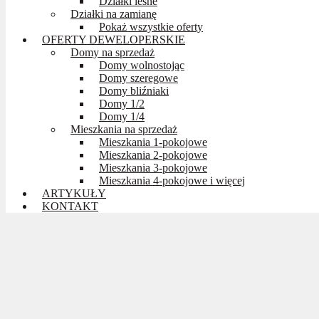
Działki leśne
Działki na zamianę
Pokaż wszystkie oferty
OFERTY DEWELOPERSKIE
Domy na sprzedaż
Domy wolnostojąc
Domy szeregowe
Domy bliźniaki
Domy 1/2
Domy 1/4
Mieszkania na sprzedaż
Mieszkania 1-pokojowe
Mieszkania 2-pokojowe
Mieszkania 3-pokojowe
Mieszkania 4-pokojowe i więcej
ARTYKUŁY
KONTAKT