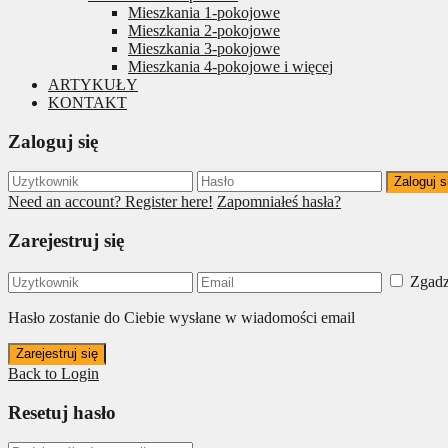
Mieszkania 1-pokojowe
Mieszkania 2-pokojowe
Mieszkania 3-pokojowe
Mieszkania 4-pokojowe i więcej
ARTYKUŁY
KONTAKT
Zaloguj się
Zaloguj s
Need an account? Register here!
Zapomniałeś hasła?
Zarejestruj się
Zgadz
Hasło zostanie do Ciebie wysłane w wiadomości email
Zarejestruj się
Back to Login
Resetuj hasło