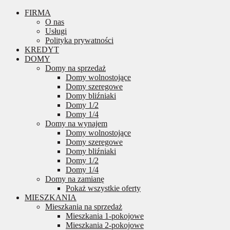
FIRMA
O nas
Usługi
Polityka prywatności
KREDYT
DOMY
Domy na sprzedaż
Domy wolnostojące
Domy szeregowe
Domy bliźniaki
Domy 1/2
Domy 1/4
Domy na wynajem
Domy wolnostojące
Domy szeregowe
Domy bliźniaki
Domy 1/2
Domy 1/4
Domy na zamianę
Pokaż wszystkie oferty
MIESZKANIA
Mieszkania na sprzedaż
Mieszkania 1-pokojowe
Mieszkania 2-pokojowe