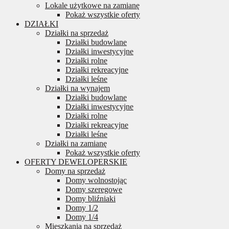
Lokale użytkowe na zamianę
Pokaż wszystkie oferty
DZIAŁKI
Działki na sprzedaż
Działki budowlane
Działki inwestycyjne
Działki rolne
Działki rekreacyjne
Działki leśne
Działki na wynajem
Działki budowlane
Działki inwestycyjne
Działki rolne
Działki rekreacyjne
Działki leśne
Działki na zamianę
Pokaż wszystkie oferty
OFERTY DEWELOPERSKIE
Domy na sprzedaż
Domy wolnostojąc
Domy szeregowe
Domy bliźniaki
Domy 1/2
Domy 1/4
Mieszkania na sprzedaż