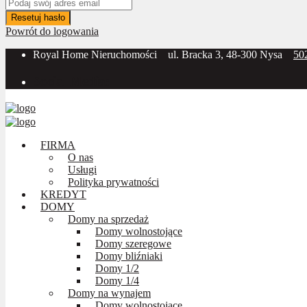
Resetuj hasło
Powrót do logowania
Royal Home Nieruchomości
ul. Bracka 3, 48-300 Nysa
50
Social Media:
FIRMA
O nas
Usługi
Polityka prywatności
KREDYT
DOMY
Domy na sprzedaż
Domy wolnostojące
Domy szeregowe
Domy bliźniaki
Domy 1/2
Domy 1/4
Domy na wynajem
Domy wolnostojące