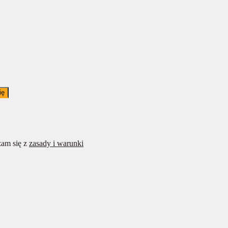
ię
am się z
zasady i warunki