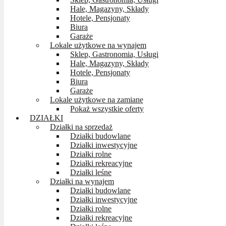
Hale, Magazyny, Składy
Hotele, Pensjonaty
Biura
Garaże
Lokale użytkowe na wynajem
Sklep, Gastronomia, Usługi
Hale, Magazyny, Składy
Hotele, Pensjonaty
Biura
Garaże
Lokale użytkowe na zamianę
Pokaż wszystkie oferty
DZIAŁKI
Działki na sprzedaż
Działki budowlane
Działki inwestycyjne
Działki rolne
Działki rekreacyjne
Działki leśne
Działki na wynajem
Działki budowlane
Działki inwestycyjne
Działki rolne
Działki rekreacyjne