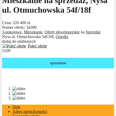
Mieszkanie na sprzedaż, Nysa
ul. Otmuchowska 54f/18f
Cena:
226 400 zł
Numer oferty: 34390
3-pokojowe
,
Mieszkanie
,
Oferty deweloperskie
na
Sprzedaż
Nysa ul. Otmuchowska 54f/18f,
Osiedla
dodaj do ulubionych
Poleć ofertę
5109
sprzedane
Opis
Adres nieruchomości