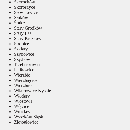
Skorochów
Skoroszyce
Sławniowice
Słoków
Śmicz
Stary Grodków
Stary Las
Stary Paczków
Strobice
Szklary
Szybowice
Szydłów
Trzeboszowice
Unikowice
Wierzbie
Wierzbięcice
Wierzbno
Wilamowice Nyskie
Włodary
Włostowa
Wójcice
Wrocław
Wyszków Śląski
Złotogłowice