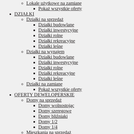
Lokale użytkowe na zamianę
Pokaż wszystkie oferty
DZIAŁKI
Działki na sprzedaż
Działki budowlane
Działki inwestycyjne
Działki rolne
Działki rekreacyjne
Działki leśne
Działki na wynajem
Działki budowlane
Działki inwestycyjne
Działki rolne
Działki rekreacyjne
Działki leśne
Działki na zamianę
Pokaż wszystkie oferty
OFERTY DEWELOPERSKIE
Domy na sprzedaż
Domy wolnostojąc
Domy szeregowe
Domy bliźniaki
Domy 1/2
Domy 1/4
Mieszkania na sprzedaż