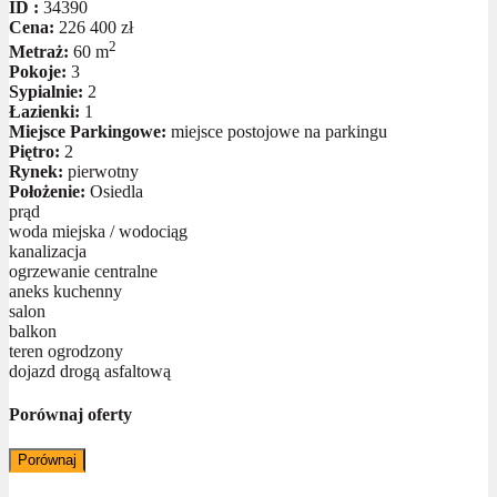
ID :
34390
Cena:
226 400 zł
2
Metraż:
60 m
Pokoje:
3
Sypialnie:
2
Łazienki:
1
Miejsce Parkingowe:
miejsce postojowe na parkingu
Piętro:
2
Rynek:
pierwotny
Położenie:
Osiedla
prąd
woda miejska / wodociąg
kanalizacja
ogrzewanie centralne
aneks kuchenny
salon
balkon
teren ogrodzony
dojazd drogą asfaltową
Porównaj oferty
Porównaj