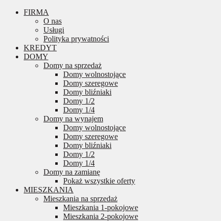
FIRMA
O nas
Usługi
Polityka prywatności
KREDYT
DOMY
Domy na sprzedaż
Domy wolnostojące
Domy szeregowe
Domy bliźniaki
Domy 1/2
Domy 1/4
Domy na wynajem
Domy wolnostojące
Domy szeregowe
Domy bliźniaki
Domy 1/2
Domy 1/4
Domy na zamianę
Pokaż wszystkie oferty
MIESZKANIA
Mieszkania na sprzedaż
Mieszkania 1-pokojowe
Mieszkania 2-pokojowe