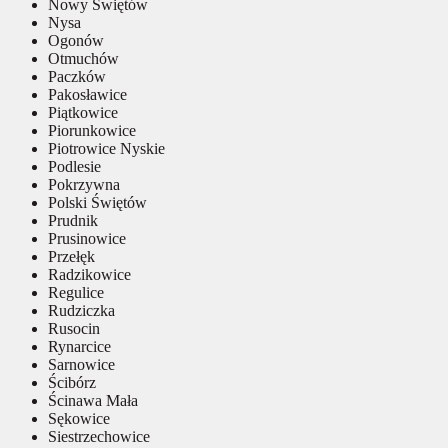
Nowy Świętów
Nysa
Ogonów
Otmuchów
Paczków
Pakosławice
Piątkowice
Piorunkowice
Piotrowice Nyskie
Podlesie
Pokrzywna
Polski Świętów
Prudnik
Prusinowice
Przełęk
Radzikowice
Regulice
Rudziczka
Rusocin
Rynarcice
Sarnowice
Ścibórz
Ścinawa Mała
Sękowice
Siestrzechowice