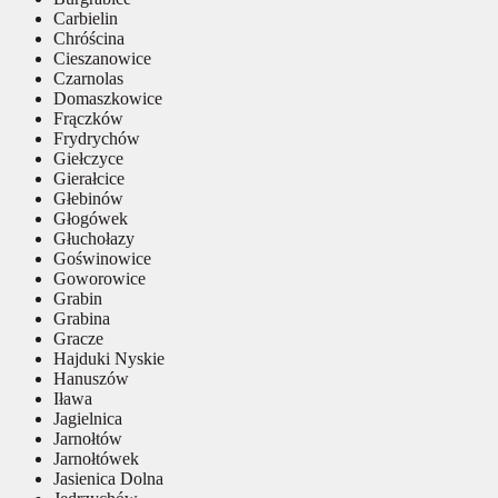
Carbielin
Chróścina
Cieszanowice
Czarnolas
Domaszkowice
Frączków
Frydrychów
Giełczyce
Gierałcice
Głebinów
Głogówek
Głuchołazy
Goświnowice
Goworowice
Grabin
Grabina
Gracze
Hajduki Nyskie
Hanuszów
Iława
Jagielnica
Jarnołtów
Jarnołtówek
Jasienica Dolna