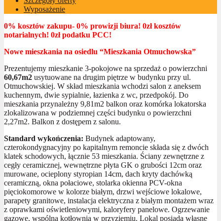
Szczegóły oferty
Wyposażenie
0% kosztów zakupu- 0% prowizji biura! 0zł kosztów
notarialnych! 0zł podatku PCC!
Nowe mieszkania na osiedlu “Mieszkania Otmuchowska”
Prezentujemy mieszkanie 3-pokojowe na sprzedaż o powierzchni
60,67m2
usytuowane na drugim piętrze w budynku przy ul.
Otmuchowskiej. W skład mieszkania wchodzi salon z aneksem
kuchennym, dwie sypialnie, łazienka z wc, przedpokój. Do
mieszkania przynależny 9,81m2 balkon oraz komórka lokatorska
zlokalizowana w podziemnej części budynku o powierzchni
2,27m2. Balkon z dostępem z salonu.
Standard wykończenia:
Budynek adaptowany,
czterokondygnacyjny po kapitalnym remoncie składa się z dwóch
klatek schodowych, łącznie 53 mieszkania. Ściany zewnętrzne z
cegły ceramicznej, wewnętrzne płyta GK o grubości 12cm oraz
murowane, ocieplony styropian 14cm, dach kryty dachówką
ceramiczną, okna połaciowe, stolarka okienna PCV-okna
pięciokomorowe w kolorze białym, drzwi wejściowe lokalowe,
parapety granitowe, instalacja elektryczna z białym montażem wraz
z oprawkami oświetleniowymi, kaloryfery panelowe. Ogrzewanie
gazowe, wspólna kotłownia w przyziemiu. Lokal posiada własne