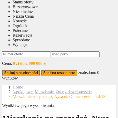
Status oferty
Bezczynszowe
Nieaktualne
Niższa Cena
Nowość
Ogródek
Polecane
Rezerwacja
Sprzedane
Wynajęte
Cena:
0 zł do 2 000 000 zł
znaleziono
0
Szukaj nieruchomości
See first results here
wyników
Home
3-pokojowe
,
Mieszkanie
,
Oferty deweloperskie
Mieszkanie na sprzedaż, Nysa ul. Otmuchowska 54f/18f
Wyniki twojego wyszukiwania