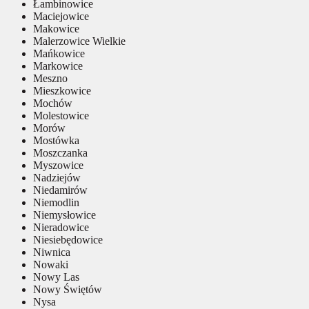
Łambinowice
Maciejowice
Makowice
Malerzowice Wielkie
Mańkowice
Markowice
Meszno
Mieszkowice
Mochów
Molestowice
Morów
Mostówka
Moszczanka
Myszowice
Nadziejów
Niedamirów
Niemodlin
Niemysłowice
Nieradowice
Niesiebędowice
Niwnica
Nowaki
Nowy Las
Nowy Świętów
Nysa