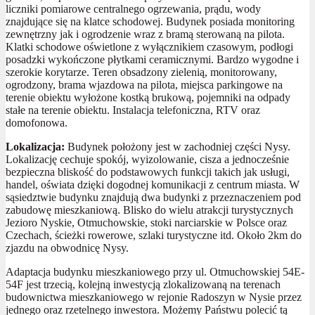
liczniki pomiarowe centralnego ogrzewania, prądu, wody
znajdujące się na klatce schodowej. Budynek posiada monitoring
zewnętrzny jak i ogrodzenie wraz z bramą sterowaną na pilota.
Klatki schodowe oświetlone z wyłącznikiem czasowym, podłogi
posadzki wykończone płytkami ceramicznymi. Bardzo wygodne i
szerokie korytarze. Teren obsadzony zielenią, monitorowany,
ogrodzony, brama wjazdowa na pilota, miejsca parkingowe na
terenie obiektu wyłożone kostką brukową, pojemniki na odpady
stałe na terenie obiektu. Instalacja telefoniczna, RTV oraz
domofonowa.
Lokalizacja:
Budynek położony jest w zachodniej części Nysy.
Lokalizację cechuje spokój, wyizolowanie, cisza a jednocześnie
bezpieczna bliskość do podstawowych funkcji takich jak usługi,
handel, oświata dzięki dogodnej komunikacji z centrum miasta. W
sąsiedztwie budynku znajdują dwa budynki z przeznaczeniem pod
zabudowę mieszkaniową. Blisko do wielu atrakcji turystycznych
Jezioro Nyskie, Otmuchowskie, stoki narciarskie w Polsce oraz
Czechach, ścieżki rowerowe, szlaki turystyczne itd. Około 2km do
zjazdu na obwodnicę Nysy.
Adaptacja budynku mieszkaniowego przy ul. Otmuchowskiej 54E-
54F jest trzecią, kolejną inwestycją zlokalizowaną na terenach
budownictwa mieszkaniowego w rejonie Radoszyn w Nysie przez
jednego oraz rzetelnego inwestora. Możemy Państwu polecić tą