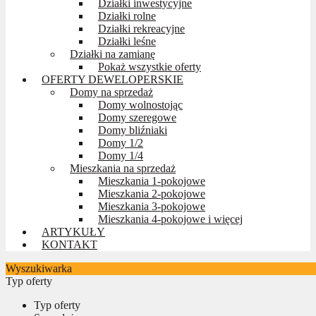
Działki inwestycyjne
Działki rolne
Działki rekreacyjne
Działki leśne
Działki na zamianę
Pokaż wszystkie oferty
OFERTY DEWELOPERSKIE
Domy na sprzedaż
Domy wolnostojąc
Domy szeregowe
Domy bliźniaki
Domy 1/2
Domy 1/4
Mieszkania na sprzedaż
Mieszkania 1-pokojowe
Mieszkania 2-pokojowe
Mieszkania 3-pokojowe
Mieszkania 4-pokojowe i więcej
ARTYKUŁY
KONTAKT
Wyszukiwarka
Typ oferty
Typ oferty