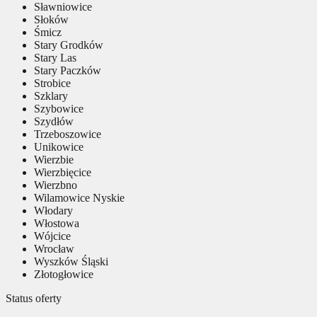
Sławniowice
Słoków
Śmicz
Stary Grodków
Stary Las
Stary Paczków
Strobice
Szklary
Szybowice
Szydłów
Trzeboszowice
Unikowice
Wierzbie
Wierzbięcice
Wierzbno
Wilamowice Nyskie
Włodary
Włostowa
Wójcice
Wrocław
Wyszków Śląski
Złotogłowice
Status oferty