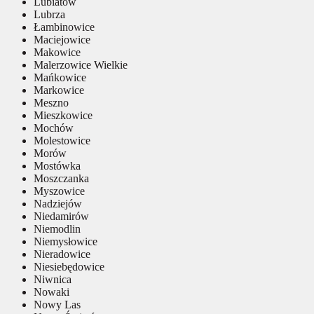
Lubiatów
Lubrza
Łambinowice
Maciejowice
Makowice
Malerzowice Wielkie
Mańkowice
Markowice
Meszno
Mieszkowice
Mochów
Molestowice
Morów
Mostówka
Moszczanka
Myszowice
Nadziejów
Niedamirów
Niemodlin
Niemysłowice
Nieradowice
Niesiebędowice
Niwnica
Nowaki
Nowy Las