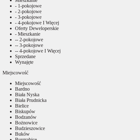
Mieszkanie
- 1-pokojowe
- 2-pokojowe
- 3-pokojowe
- 4-pokojowe I Więcej
Oferty Deweloperskie
- Mieszkanie
-- 2-pokojowe
-- 3-pokojowe
-- 4-pokojowe I Więcej
Sprzedane
Wynajęte
Miejscowość
Miejscowość
Bardno
Biała Nyska
Biała Prudnicka
Bielice
Biskupów
Bodzanów
Bożnowice
Budzieszowice
Buków
Burgrabice