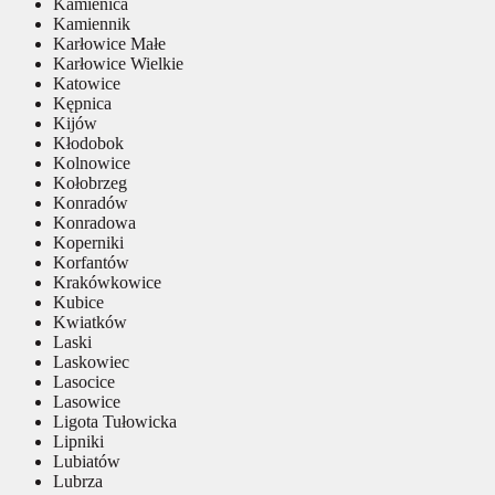
Kamienica
Kamiennik
Karłowice Małe
Karłowice Wielkie
Katowice
Kępnica
Kijów
Kłodobok
Kolnowice
Kołobrzeg
Konradów
Konradowa
Koperniki
Korfantów
Krakówkowice
Kubice
Kwiatków
Laski
Laskowiec
Lasocice
Lasowice
Ligota Tułowicka
Lipniki
Lubiatów
Lubrza