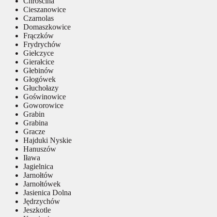
Chróścina
Cieszanowice
Czarnolas
Domaszkowice
Frączków
Frydrychów
Giełczyce
Gierałcice
Głebinów
Głogówek
Głuchołazy
Goświnowice
Goworowice
Grabin
Grabina
Gracze
Hajduki Nyskie
Hanuszów
Iława
Jagielnica
Jarnołtów
Jarnołtówek
Jasienica Dolna
Jędrzychów
Jeszkotle