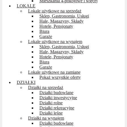
Mieszkania 4-pokojowe i więcej
LOKALE
Lokale użytkowe na sprzedaż
Sklep, Gastronomia, Usługi
Hale, Magazyny, Składy
Hotele, Pensjonaty
Biura
Garaże
Lokale użytkowe na wynajem
Sklep, Gastronomia, Usługi
Hale, Magazyny, Składy
Hotele, Pensjonaty
Biura
Garaże
Lokale użytkowe na zamianę
Pokaż wszystkie oferty
DZIAŁKI
Działki na sprzedaż
Działki budowlane
Działki inwestycyjne
Działki rolne
Działki rekreacyjne
Działki leśne
Działki na wynajem
Działki budowlane