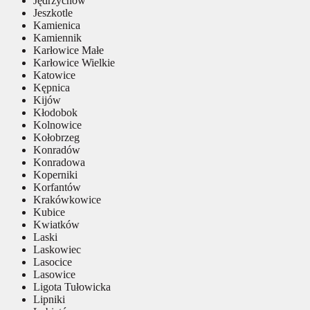
Jędrzychów
Jeszkotle
Kamienica
Kamiennik
Karłowice Małe
Karłowice Wielkie
Katowice
Kępnica
Kijów
Kłodobok
Kolnowice
Kołobrzeg
Konradów
Konradowa
Koperniki
Korfantów
Krakówkowice
Kubice
Kwiatków
Laski
Laskowiec
Lasocice
Lasowice
Ligota Tułowicka
Lipniki