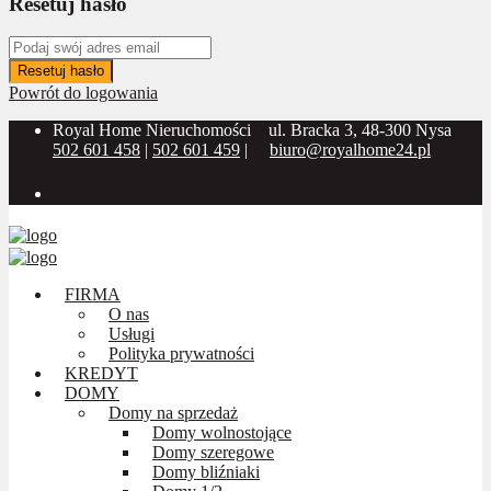
Resetuj hasło
Resetuj hasło
Powrót do logowania
Royal Home Nieruchomości
ul. Bracka 3, 48-300 Nysa
502 601 458
|
502 601 459
|
biuro@royalhome24.pl
Social Media:
FIRMA
O nas
Usługi
Polityka prywatności
KREDYT
DOMY
Domy na sprzedaż
Domy wolnostojące
Domy szeregowe
Domy bliźniaki