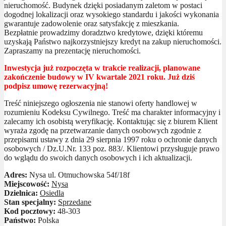
nieruchomość. Budynek dzięki posiadanym zaletom w postaci
dogodnej lokalizacji oraz wysokiego standardu i jakości wykonania
gwarantuje zadowolenie oraz satysfakcję z mieszkania.
Bezpłatnie prowadzimy doradztwo kredytowe, dzięki któremu
uzyskają Państwo najkorzystniejszy kredyt na zakup nieruchomości.
Zapraszamy na prezentację nieruchomości.
Inwestycja już rozpoczęta w trakcie realizacji, planowane
zakończenie budowy w IV kwartale 2021 roku. Już dziś
podpisz umowę rezerwacyjną!
Treść niniejszego ogłoszenia nie stanowi oferty handlowej w
rozumieniu Kodeksu Cywilnego. Treść ma charakter informacyjny i
zalecamy ich osobistą weryfikację. Kontaktując się z biurem Klient
wyraża zgodę na przetwarzanie danych osobowych zgodnie z
przepisami ustawy z dnia 29 sierpnia 1997 roku o ochronie danych
osobowych / Dz.U.Nr. 133 poz. 883/. Klientowi przysługuje prawo
do wglądu do swoich danych osobowych i ich aktualizacji.
Adres:
Nysa ul. Otmuchowska 54f/18f
Miejscowość:
Nysa
Dzielnica:
Osiedla
Stan specjalny:
Sprzedane
Kod pocztowy:
48-303
Państwo:
Polska