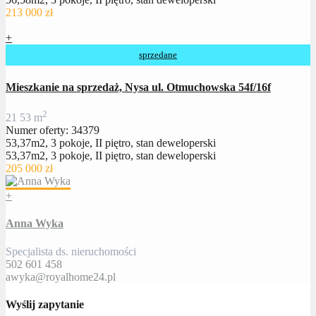
213 000 zł
+
sprzedane
Mieszkanie na sprzedaż, Nysa ul. Otmuchowska 54f/16f
2
2
1
53 m
Numer oferty: 34379
53,37m2, 3 pokoje, II piętro, stan deweloperski
53,37m2, 3 pokoje, II piętro, stan deweloperski
205 000 zł
+
Anna Wyka
Specjalista ds. nieruchomości
502 601 458
awyka@royalhome24.pl
Wyślij zapytanie