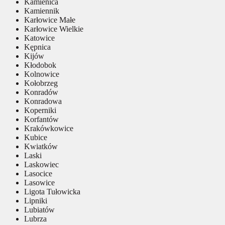
Kamienica
Kamiennik
Karłowice Małe
Karłowice Wielkie
Katowice
Kępnica
Kijów
Kłodobok
Kolnowice
Kołobrzeg
Konradów
Konradowa
Koperniki
Korfantów
Krakówkowice
Kubice
Kwiatków
Laski
Laskowiec
Lasocice
Lasowice
Ligota Tułowicka
Lipniki
Lubiatów
Lubrza