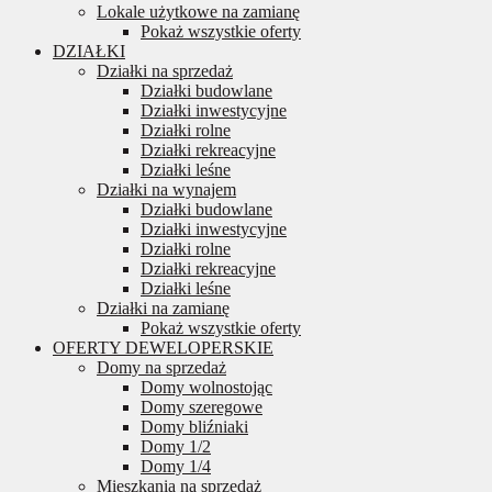
Lokale użytkowe na zamianę
Pokaż wszystkie oferty
DZIAŁKI
Działki na sprzedaż
Działki budowlane
Działki inwestycyjne
Działki rolne
Działki rekreacyjne
Działki leśne
Działki na wynajem
Działki budowlane
Działki inwestycyjne
Działki rolne
Działki rekreacyjne
Działki leśne
Działki na zamianę
Pokaż wszystkie oferty
OFERTY DEWELOPERSKIE
Domy na sprzedaż
Domy wolnostojąc
Domy szeregowe
Domy bliźniaki
Domy 1/2
Domy 1/4
Mieszkania na sprzedaż