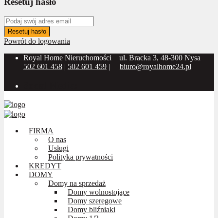
Resetuj hasło
Resetuj hasło
Powrót do logowania
Royal Home Nieruchomości
ul. Bracka 3, 48-300 Nysa
502 601 458
|
502 601 459
|
biuro@royalhome24.pl
Social Media:
FIRMA
O nas
Usługi
Polityka prywatności
KREDYT
DOMY
Domy na sprzedaż
Domy wolnostojące
Domy szeregowe
Domy bliźniaki