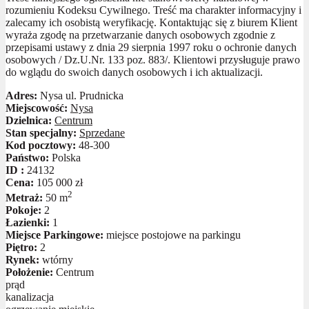
rozumieniu Kodeksu Cywilnego. Treść ma charakter informacyjny i
zalecamy ich osobistą weryfikację. Kontaktując się z biurem Klient
wyraża zgodę na przetwarzanie danych osobowych zgodnie z
przepisami ustawy z dnia 29 sierpnia 1997 roku o ochronie danych
osobowych / Dz.U.Nr. 133 poz. 883/. Klientowi przysługuje prawo
do wglądu do swoich danych osobowych i ich aktualizacji.
Adres:
Nysa ul. Prudnicka
Miejscowość:
Nysa
Dzielnica:
Centrum
Stan specjalny:
Sprzedane
Kod pocztowy:
48-300
Państwo:
Polska
ID :
24132
Cena:
105 000 zł
2
Metraż:
50 m
Pokoje:
2
Łazienki:
1
Miejsce Parkingowe:
miejsce postojowe na parkingu
Piętro:
2
Rynek:
wtórny
Położenie:
Centrum
prąd
kanalizacja