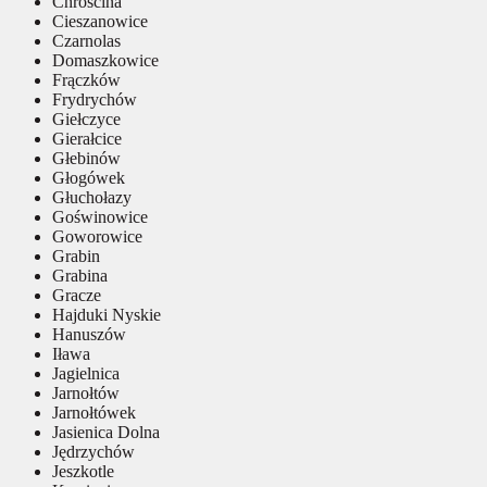
Chróścina
Cieszanowice
Czarnolas
Domaszkowice
Frączków
Frydrychów
Giełczyce
Gierałcice
Głebinów
Głogówek
Głuchołazy
Goświnowice
Goworowice
Grabin
Grabina
Gracze
Hajduki Nyskie
Hanuszów
Iława
Jagielnica
Jarnołtów
Jarnołtówek
Jasienica Dolna
Jędrzychów
Jeszkotle