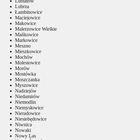
Lubiatów
Lubrza
Łambinowice
Maciejowice
Makowice
Malerzowice Wielkie
Mańkowice
Markowice
Meszno
Mieszkowice
Mochów
Molestowice
Morów
Mostówka
Moszczanka
Myszowice
Nadziejów
Niedamirów
Niemodlin
Niemysłowice
Nieradowice
Niesiebędowice
Niwnica
Nowaki
Nowy Las