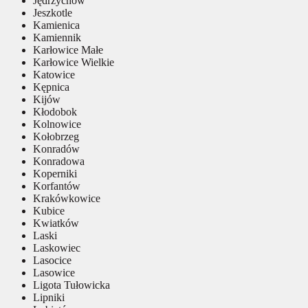
Jędrzychów
Jeszkotle
Kamienica
Kamiennik
Karłowice Małe
Karłowice Wielkie
Katowice
Kępnica
Kijów
Kłodobok
Kolnowice
Kołobrzeg
Konradów
Konradowa
Koperniki
Korfantów
Krakówkowice
Kubice
Kwiatków
Laski
Laskowiec
Lasocice
Lasowice
Ligota Tułowicka
Lipniki