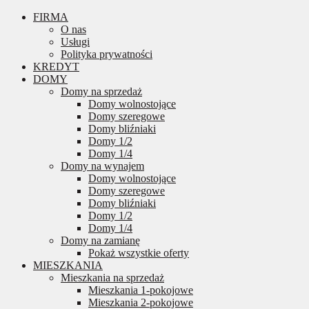
FIRMA
O nas
Usługi
Polityka prywatności
KREDYT
DOMY
Domy na sprzedaż
Domy wolnostojące
Domy szeregowe
Domy bliźniaki
Domy 1/2
Domy 1/4
Domy na wynajem
Domy wolnostojące
Domy szeregowe
Domy bliźniaki
Domy 1/2
Domy 1/4
Domy na zamianę
Pokaż wszystkie oferty
MIESZKANIA
Mieszkania na sprzedaż
Mieszkania 1-pokojowe
Mieszkania 2-pokojowe