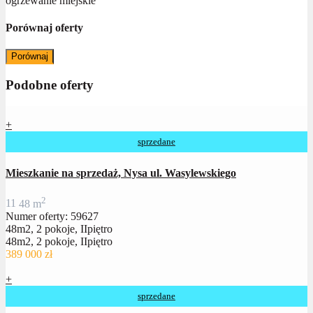
ogrzewanie miejskie
Porównaj oferty
Porównaj
Podobne oferty
+
sprzedane
Mieszkanie na sprzedaż, Nysa ul. Wasylewskiego
2
1
1
48 m
Numer oferty: 59627
48m2, 2 pokoje, IIpiętro
48m2, 2 pokoje, IIpiętro
389 000 zł
+
sprzedane