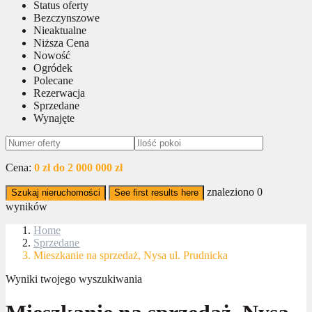
Status oferty
Bezczynszowe
Nieaktualne
Niższa Cena
Nowość
Ogródek
Polecane
Rezerwacja
Sprzedane
Wynajęte
Cena:
0 zł do 2 000 000 zł
znaleziono
0
Szukaj nieruchomości
See first results here
wyników
Home
Sprzedane
Mieszkanie na sprzedaż, Nysa ul. Prudnicka
Wyniki twojego wyszukiwania