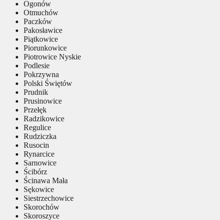
Ogonów
Otmuchów
Paczków
Pakosławice
Piątkowice
Piorunkowice
Piotrowice Nyskie
Podlesie
Pokrzywna
Polski Świętów
Prudnik
Prusinowice
Przełęk
Radzikowice
Regulice
Rudziczka
Rusocin
Rynarcice
Sarnowice
Ścibórz
Ścinawa Mała
Sękowice
Siestrzechowice
Skorochów
Skoroszyce