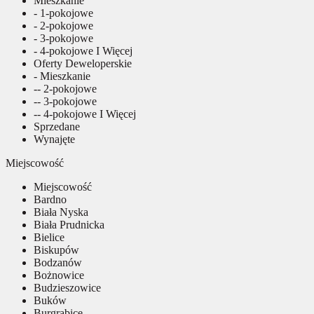
Mieszkanie
- 1-pokojowe
- 2-pokojowe
- 3-pokojowe
- 4-pokojowe I Więcej
Oferty Deweloperskie
- Mieszkanie
-- 2-pokojowe
-- 3-pokojowe
-- 4-pokojowe I Więcej
Sprzedane
Wynajęte
Miejscowość
Miejscowość
Bardno
Biała Nyska
Biała Prudnicka
Bielice
Biskupów
Bodzanów
Bożnowice
Budzieszowice
Buków
Burgrabice