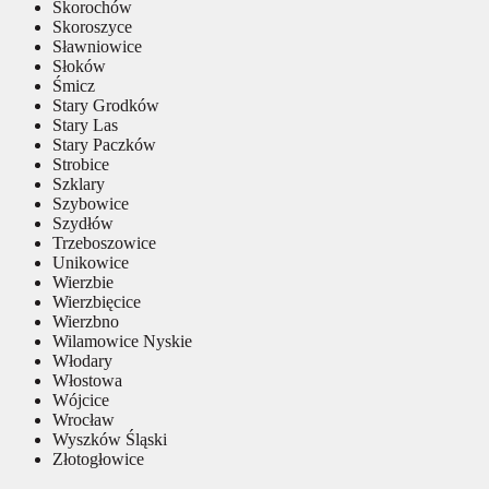
Skorochów
Skoroszyce
Sławniowice
Słoków
Śmicz
Stary Grodków
Stary Las
Stary Paczków
Strobice
Szklary
Szybowice
Szydłów
Trzeboszowice
Unikowice
Wierzbie
Wierzbięcice
Wierzbno
Wilamowice Nyskie
Włodary
Włostowa
Wójcice
Wrocław
Wyszków Śląski
Złotogłowice