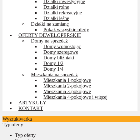
Działki inwestycyjne
Działki rolne
Działki rekreacyjne
Działki leśne
Działki na zamianę
Pokaż wszystkie oferty
OFERTY DEWELOPERSKIE
Domy na sprzedaż
Domy wolnostojąc
Domy szeregowe
Domy bliźniaki
Domy 1/2
Domy 1/4
Mieszkania na sprzedaż
Mieszkania 1-pokojowe
Mieszkania 2-pokojowe
Mieszkania 3-pokojowe
Mieszkania 4-pokojowe i więcej
ARTYKUŁY
KONTAKT
Wyszukiwarka
Typ oferty
Typ oferty