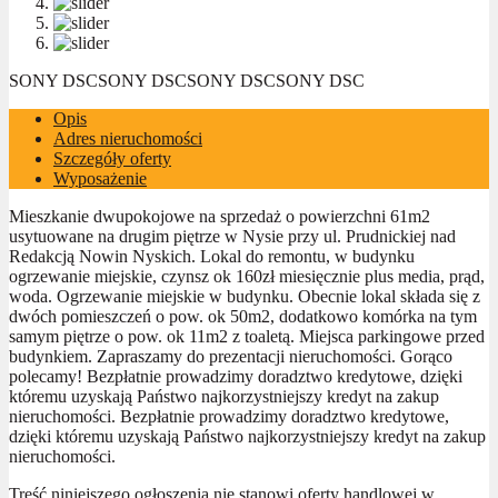
SONY DSC
SONY DSC
SONY DSC
SONY DSC
Opis
Adres nieruchomości
Szczegóły oferty
Wyposażenie
Mieszkanie dwupokojowe na sprzedaż o powierzchni 61m2
usytuowane na drugim piętrze w Nysie przy ul. Prudnickiej nad
Redakcją Nowin Nyskich. Lokal do remontu, w budynku
ogrzewanie miejskie, czynsz ok 160zł miesięcznie plus media, prąd,
woda. Ogrzewanie miejskie w budynku. Obecnie lokal składa się z
dwóch pomieszczeń o pow. ok 50m2, dodatkowo komórka na tym
samym piętrze o pow. ok 11m2 z toaletą. Miejsca parkingowe przed
budynkiem. Zapraszamy do prezentacji nieruchomości. Gorąco
polecamy! Bezpłatnie prowadzimy doradztwo kredytowe, dzięki
któremu uzyskają Państwo najkorzystniejszy kredyt na zakup
nieruchomości. Bezpłatnie prowadzimy doradztwo kredytowe,
dzięki któremu uzyskają Państwo najkorzystniejszy kredyt na zakup
nieruchomości.
Treść niniejszego ogłoszenia nie stanowi oferty handlowej w