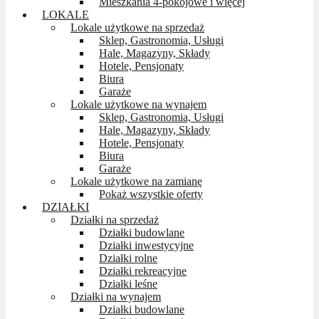
Mieszkania 4-pokojowe i więcej
LOKALE
Lokale użytkowe na sprzedaż
Sklep, Gastronomia, Usługi
Hale, Magazyny, Składy
Hotele, Pensjonaty
Biura
Garaże
Lokale użytkowe na wynajem
Sklep, Gastronomia, Usługi
Hale, Magazyny, Składy
Hotele, Pensjonaty
Biura
Garaże
Lokale użytkowe na zamianę
Pokaż wszystkie oferty
DZIAŁKI
Działki na sprzedaż
Działki budowlane
Działki inwestycyjne
Działki rolne
Działki rekreacyjne
Działki leśne
Działki na wynajem
Działki budowlane