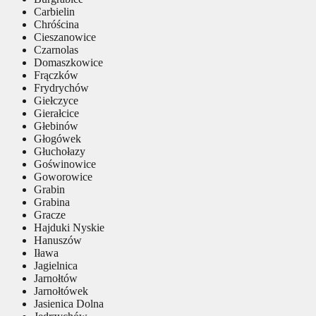
Carbielin
Chróścina
Cieszanowice
Czarnolas
Domaszkowice
Frączków
Frydrychów
Giełczyce
Gierałcice
Głebinów
Głogówek
Głuchołazy
Goświnowice
Goworowice
Grabin
Grabina
Gracze
Hajduki Nyskie
Hanuszów
Iława
Jagielnica
Jarnołtów
Jarnołtówek
Jasienica Dolna