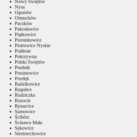
Nowy Świętów
Nysa
Ogonów
Otmuchów
Paczków
Pakosławice
Piątkowice
Piorunkowice
Piotrowice Nyskie
Podlesie
Pokrzywna
Polski Świętów
Prudnik
Prusinowice
Przełęk
Radzikowice
Regulice
Rudziczka
Rusocin
Rynarcice
Sarnowice
Ścibórz
Ścinawa Mała
Sękowice
Siestrzechowice