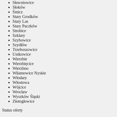
Sławniowice
Słoków
Śmicz
Stary Grodków
Stary Las
Stary Paczków
Strobice
Szklary
Szybowice
Szydłów
Trzeboszowice
Unikowice
Wierzbie
Wierzbięcice
Wierzbno
Wilamowice Nyskie
Włodary
Włostowa
Wójcice
Wrocław
Wyszków Śląski
Złotogłowice
Status oferty