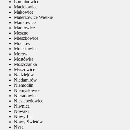
Łambinowice
Maciejowice
Makowice
Malerzowice Wielkie
Mańkowice
Markowice
Meszno
Mieszkowice
Mochów
Molestowice
Morów
Mostówka
Moszczanka
Myszowice
Nadziejów
Niedamirów
Niemodlin
Niemysłowice
Nieradowice
Niesiebędowice
Niwnica
Nowaki
Nowy Las
Nowy Świętów
Nysa