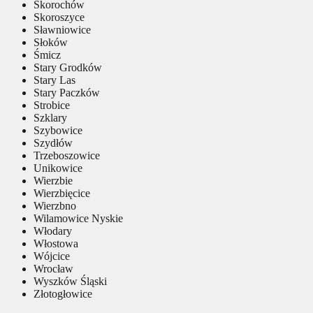
Skorochów
Skoroszyce
Sławniowice
Słoków
Śmicz
Stary Grodków
Stary Las
Stary Paczków
Strobice
Szklary
Szybowice
Szydłów
Trzeboszowice
Unikowice
Wierzbie
Wierzbięcice
Wierzbno
Wilamowice Nyskie
Włodary
Włostowa
Wójcice
Wrocław
Wyszków Śląski
Złotogłowice