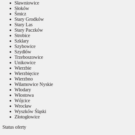
Sławniowice
Słoków
Śmicz
Stary Grodków
Stary Las
Stary Paczków
Strobice
Szklary
Szybowice
Szydłów
Trzeboszowice
Unikowice
Wierzbie
Wierzbięcice
Wierzbno
Wilamowice Nyskie
Włodary
Włostowa
Wójcice
Wrocław
Wyszków Śląski
Złotogłowice
Status oferty