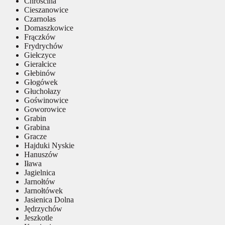
Chróścina
Cieszanowice
Czarnolas
Domaszkowice
Frączków
Frydrychów
Giełczyce
Gierałcice
Głebinów
Głogówek
Głuchołazy
Goświnowice
Goworowice
Grabin
Grabina
Gracze
Hajduki Nyskie
Hanuszów
Iława
Jagielnica
Jarnołtów
Jarnołtówek
Jasienica Dolna
Jędrzychów
Jeszkotle