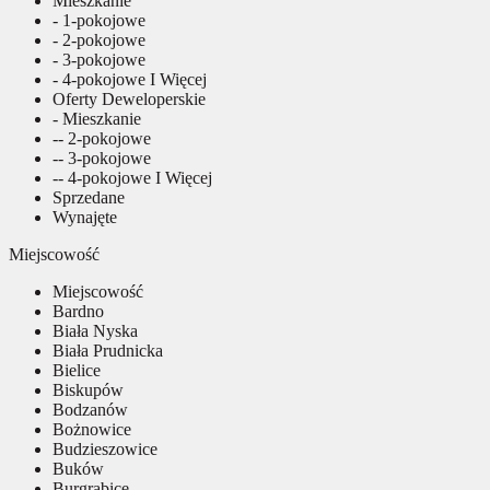
Mieszkanie
- 1-pokojowe
- 2-pokojowe
- 3-pokojowe
- 4-pokojowe I Więcej
Oferty Deweloperskie
- Mieszkanie
-- 2-pokojowe
-- 3-pokojowe
-- 4-pokojowe I Więcej
Sprzedane
Wynajęte
Miejscowość
Miejscowość
Bardno
Biała Nyska
Biała Prudnicka
Bielice
Biskupów
Bodzanów
Bożnowice
Budzieszowice
Buków
Burgrabice