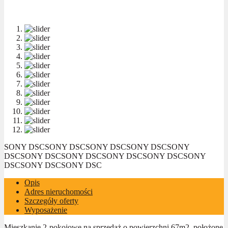
SONY DSC
SONY DSC
SONY DSC
SONY DSC
SONY
DSC
SONY DSC
SONY DSC
SONY DSC
SONY DSC
SONY
DSC
SONY DSC
SONY DSC
Opis
Adres nieruchomości
Szczegóły oferty
Wyposażenie
Mieszkanie 2-pokojowe na sprzedaż o powierzchni 67m2, położone