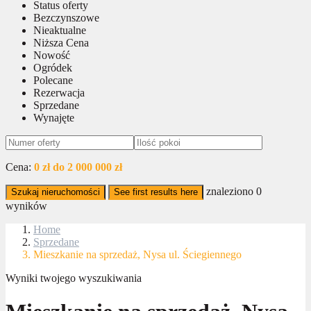
Status oferty
Bezczynszowe
Nieaktualne
Niższa Cena
Nowość
Ogródek
Polecane
Rezerwacja
Sprzedane
Wynajęte
Cena:
0 zł do 2 000 000 zł
znaleziono
0
Szukaj nieruchomości
See first results here
wyników
Home
Sprzedane
Mieszkanie na sprzedaż, Nysa ul. Ściegiennego
Wyniki twojego wyszukiwania