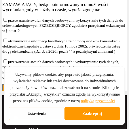
ZAMAWIAJĄCY, będąc poinformowanym o możliwości
wycofania zgody w każdym czasie, wyraża zgodę na:
przetwarzanie swoich danych osobowych i wykorzystanie tych danych do
celów marketingowych PRZEDSIĘBIORCY, zgodnie z przepisami wskazanymi
w § 4 ust. 2
otrzymywanie informacji handlowych za pomocą środków komunikacji
elektronicznej, zgodnie z ustawą z dnia 18 lipca 2002r. o świadczeniu usług
drogą elektroniczną (Dz. U. z 2020r. poz. 344 z późniejszymi zmianami )
przetwarzanie swoich danych osobowych i wykorzystanie tych danych,
zgodnie z przepisami wskazanymi w § 4 ust. 2 , w celu przesyłania informacji
handlowych oraz używania telekomunikacyjnych urządzeń końcowych dla
celów marketingu bezpośredniego."