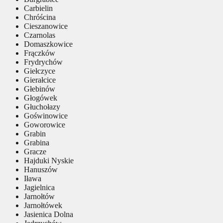
Carbielin
Chróścina
Cieszanowice
Czarnolas
Domaszkowice
Frączków
Frydrychów
Giełczyce
Gierałcice
Głebinów
Głogówek
Głuchołazy
Goświnowice
Goworowice
Grabin
Grabina
Gracze
Hajduki Nyskie
Hanuszów
Iława
Jagielnica
Jarnołtów
Jarnołtówek
Jasienica Dolna