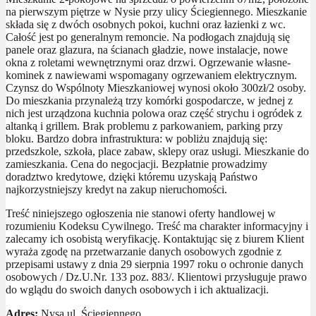
na pierwszym piętrze w Nysie przy ulicy Ściegiennego. Mieszkanie
składa się z dwóch osobnych pokoi, kuchni oraz łazienki z wc.
Całość jest po generalnym remoncie. Na podłogach znajdują się
panele oraz glazura, na ścianach gładzie, nowe instalacje, nowe
okna z roletami wewnętrznymi oraz drzwi. Ogrzewanie własne-
kominek z nawiewami wspomagany ogrzewaniem elektrycznym.
Czynsz do Wspólnoty Mieszkaniowej wynosi około 300zł/2 osoby.
Do mieszkania przynależą trzy komórki gospodarcze, w jednej z
nich jest urządzona kuchnia polowa oraz część strychu i ogródek z
altanką i grillem. Brak problemu z parkowaniem, parking przy
bloku. Bardzo dobra infrastruktura: w pobliżu znajdują się:
przedszkole, szkoła, place zabaw, sklepy oraz usługi. Mieszkanie do
zamieszkania. Cena do negocjacji. Bezpłatnie prowadzimy
doradztwo kredytowe, dzięki któremu uzyskają Państwo
najkorzystniejszy kredyt na zakup nieruchomości.
Treść niniejszego ogłoszenia nie stanowi oferty handlowej w
rozumieniu Kodeksu Cywilnego. Treść ma charakter informacyjny i
zalecamy ich osobistą weryfikację. Kontaktując się z biurem Klient
wyraża zgodę na przetwarzanie danych osobowych zgodnie z
przepisami ustawy z dnia 29 sierpnia 1997 roku o ochronie danych
osobowych / Dz.U.Nr. 133 poz. 883/. Klientowi przysługuje prawo
do wglądu do swoich danych osobowych i ich aktualizacji.
Adres:
Nysa ul. Ściegiennego