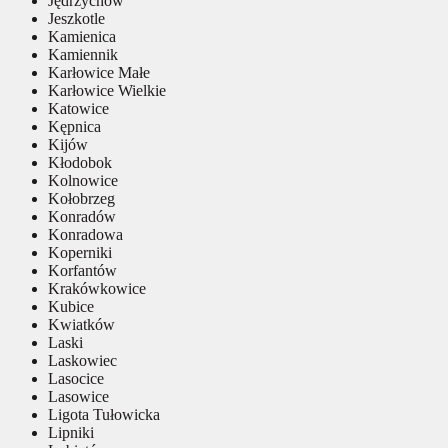
Jędrzychów
Jeszkotle
Kamienica
Kamiennik
Karłowice Małe
Karłowice Wielkie
Katowice
Kępnica
Kijów
Kłodobok
Kolnowice
Kołobrzeg
Konradów
Konradowa
Koperniki
Korfantów
Krakówkowice
Kubice
Kwiatków
Laski
Laskowiec
Lasocice
Lasowice
Ligota Tułowicka
Lipniki