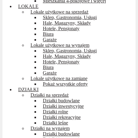
Mieszkania 4-pokojowe i więcej
LOKALE
Lokale użytkowe na sprzedaż
Sklep, Gastronomia, Usługi
Hale, Magazyny, Składy
Hotele, Pensjonaty
Biura
Garaże
Lokale użytkowe na wynajem
Sklep, Gastronomia, Usługi
Hale, Magazyny, Składy
Hotele, Pensjonaty
Biura
Garaże
Lokale użytkowe na zamianę
Pokaż wszystkie oferty
DZIAŁKI
Działki na sprzedaż
Działki budowlane
Działki inwestycyjne
Działki rolne
Działki rekreacyjne
Działki leśne
Działki na wynajem
Działki budowlane