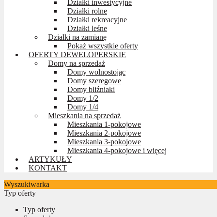
Działki inwestycyjne
Działki rolne
Działki rekreacyjne
Działki leśne
Działki na zamianę
Pokaż wszystkie oferty
OFERTY DEWELOPERSKIE
Domy na sprzedaż
Domy wolnostojąc
Domy szeregowe
Domy bliźniaki
Domy 1/2
Domy 1/4
Mieszkania na sprzedaż
Mieszkania 1-pokojowe
Mieszkania 2-pokojowe
Mieszkania 3-pokojowe
Mieszkania 4-pokojowe i więcej
ARTYKUŁY
KONTAKT
Wyszukiwarka
Typ oferty
Typ oferty