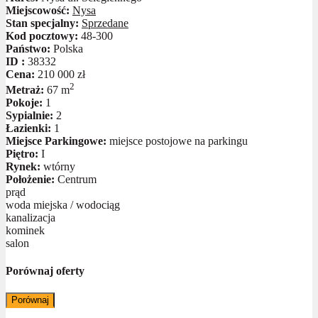
Miejscowość:
Nysa
Stan specjalny:
Sprzedane
Kod pocztowy:
48-300
Państwo:
Polska
ID :
38332
Cena:
210 000 zł
2
Metraż:
67 m
Pokoje:
1
Sypialnie:
2
Łazienki:
1
Miejsce Parkingowe:
miejsce postojowe na parkingu
Piętro:
I
Rynek:
wtórny
Położenie:
Centrum
prąd
woda miejska / wodociąg
kanalizacja
kominek
salon
Porównaj oferty
Porównaj