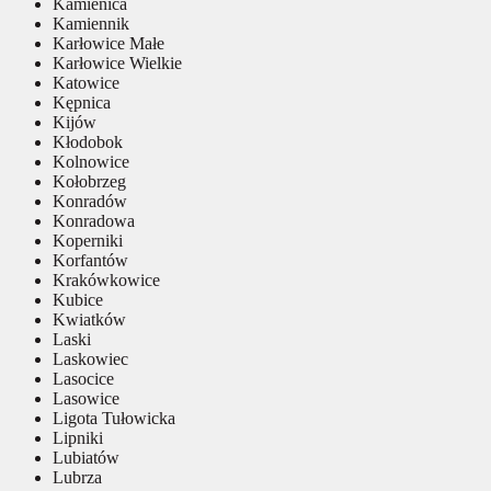
Kamienica
Kamiennik
Karłowice Małe
Karłowice Wielkie
Katowice
Kępnica
Kijów
Kłodobok
Kolnowice
Kołobrzeg
Konradów
Konradowa
Koperniki
Korfantów
Krakówkowice
Kubice
Kwiatków
Laski
Laskowiec
Lasocice
Lasowice
Ligota Tułowicka
Lipniki
Lubiatów
Lubrza