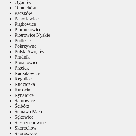
Ogonów
Otmuchów
Paczków
Pakosławice
Piątkowice
Piorunkowice
Piotrowice Nyskie
Podlesie
Pokrzywna
Polski Świętów
Prudnik
Prusinowice
Przełęk
Radzikowice
Regulice
Rudziczka
Rusocin
Rynarcice
Sarnowice
Ścibórz
Ścinawa Mała
Sękowice
Siestrzechowice
Skorochów
Skoroszyce