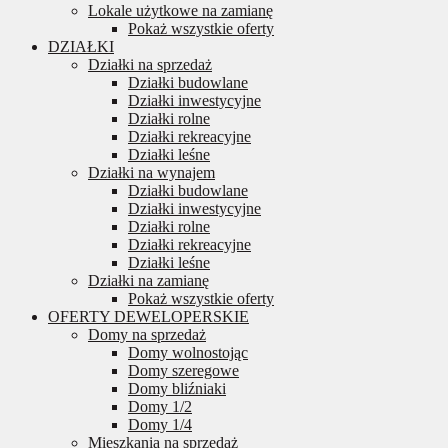
Lokale użytkowe na zamianę
Pokaż wszystkie oferty
DZIAŁKI
Działki na sprzedaż
Działki budowlane
Działki inwestycyjne
Działki rolne
Działki rekreacyjne
Działki leśne
Działki na wynajem
Działki budowlane
Działki inwestycyjne
Działki rolne
Działki rekreacyjne
Działki leśne
Działki na zamianę
Pokaż wszystkie oferty
OFERTY DEWELOPERSKIE
Domy na sprzedaż
Domy wolnostojąc
Domy szeregowe
Domy bliźniaki
Domy 1/2
Domy 1/4
Mieszkania na sprzedaż