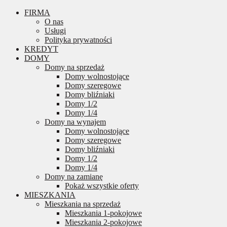
FIRMA
O nas
Usługi
Polityka prywatności
KREDYT
DOMY
Domy na sprzedaż
Domy wolnostojące
Domy szeregowe
Domy bliźniaki
Domy 1/2
Domy 1/4
Domy na wynajem
Domy wolnostojące
Domy szeregowe
Domy bliźniaki
Domy 1/2
Domy 1/4
Domy na zamianę
Pokaż wszystkie oferty
MIESZKANIA
Mieszkania na sprzedaż
Mieszkania 1-pokojowe
Mieszkania 2-pokojowe