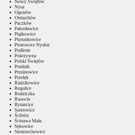
Nowy Świętów
Nysa
Ogonów
Otmuchów
Paczków
Pakosławice
Piątkowice
Piorunkowice
Piotrowice Nyskie
Podlesie
Pokrzywna
Polski Świętów
Prudnik
Prusinowice
Przełęk
Radzikowice
Regulice
Rudziczka
Rusocin
Rynarcice
Sarnowice
Ścibórz
Ścinawa Mała
Sękowice
Siestrzechowice