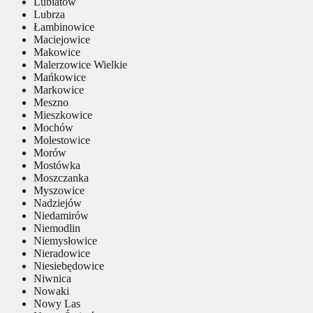
Lubiatów
Lubrza
Łambinowice
Maciejowice
Makowice
Malerzowice Wielkie
Mańkowice
Markowice
Meszno
Mieszkowice
Mochów
Molestowice
Morów
Mostówka
Moszczanka
Myszowice
Nadziejów
Niedamirów
Niemodlin
Niemysłowice
Nieradowice
Niesiebędowice
Niwnica
Nowaki
Nowy Las