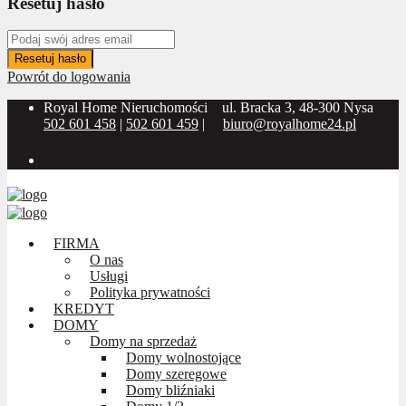
Resetuj hasło
Resetuj hasło
Powrót do logowania
Royal Home Nieruchomości
ul. Bracka 3, 48-300 Nysa
502 601 458
|
502 601 459
|
biuro@royalhome24.pl
Social Media:
FIRMA
O nas
Usługi
Polityka prywatności
KREDYT
DOMY
Domy na sprzedaż
Domy wolnostojące
Domy szeregowe
Domy bliźniaki