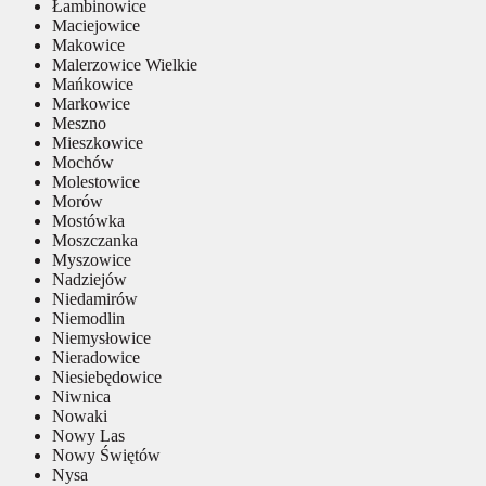
Łambinowice
Maciejowice
Makowice
Malerzowice Wielkie
Mańkowice
Markowice
Meszno
Mieszkowice
Mochów
Molestowice
Morów
Mostówka
Moszczanka
Myszowice
Nadziejów
Niedamirów
Niemodlin
Niemysłowice
Nieradowice
Niesiebędowice
Niwnica
Nowaki
Nowy Las
Nowy Świętów
Nysa