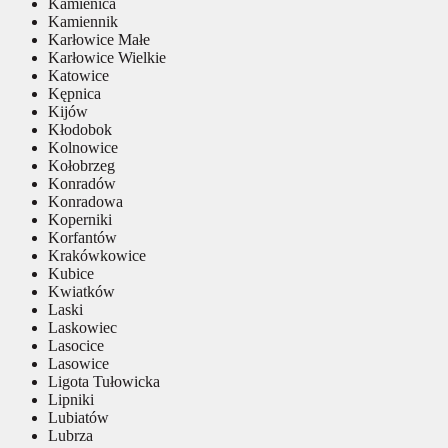
Kamienica
Kamiennik
Karłowice Małe
Karłowice Wielkie
Katowice
Kępnica
Kijów
Kłodobok
Kolnowice
Kołobrzeg
Konradów
Konradowa
Koperniki
Korfantów
Krakówkowice
Kubice
Kwiatków
Laski
Laskowiec
Lasocice
Lasowice
Ligota Tułowicka
Lipniki
Lubiatów
Lubrza