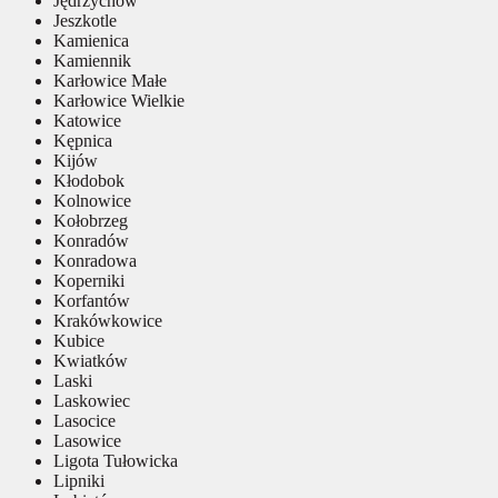
Jędrzychów
Jeszkotle
Kamienica
Kamiennik
Karłowice Małe
Karłowice Wielkie
Katowice
Kępnica
Kijów
Kłodobok
Kolnowice
Kołobrzeg
Konradów
Konradowa
Koperniki
Korfantów
Krakówkowice
Kubice
Kwiatków
Laski
Laskowiec
Lasocice
Lasowice
Ligota Tułowicka
Lipniki