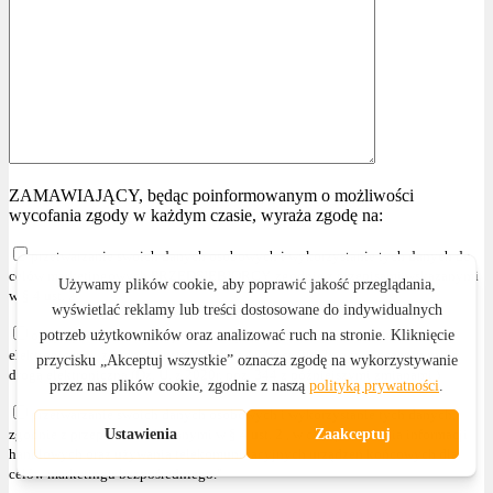
ZAMAWIAJĄCY, będąc poinformowanym o możliwości
wycofania zgody w każdym czasie, wyraża zgodę na:
przetwarzanie swoich danych osobowych i wykorzystanie tych danych do
celów marketingowych PRZEDSIĘBIORCY, zgodnie z przepisami wskazanymi
w § 4 ust. 2
otrzymywanie informacji handlowych za pomocą środków komunikacji
elektronicznej, zgodnie z ustawą z dnia 18 lipca 2002r. o świadczeniu usług
drogą elektroniczną (Dz. U. z 2020r. poz. 344 z późniejszymi zmianami )
przetwarzanie swoich danych osobowych i wykorzystanie tych danych,
zgodnie z przepisami wskazanymi w § 4 ust. 2 , w celu przesyłania informacji
handlowych oraz używania telekomunikacyjnych urządzeń końcowych dla
celów marketingu bezpośredniego."