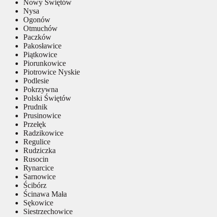
Nowy Świętów
Nysa
Ogonów
Otmuchów
Paczków
Pakosławice
Piątkowice
Piorunkowice
Piotrowice Nyskie
Podlesie
Pokrzywna
Polski Świętów
Prudnik
Prusinowice
Przełęk
Radzikowice
Regulice
Rudziczka
Rusocin
Rynarcice
Sarnowice
Ścibórz
Ścinawa Mała
Sękowice
Siestrzechowice