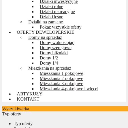
Działki inwestycyjne
Działki rolne
Działki rekreacyjne
Działki leśne
Działki na zamianę
Pokaż wszystkie oferty
OFERTY DEWELOPERSKIE
Domy na sprzedaż
Domy wolnostojąc
Domy szeregowe
Domy bliźniaki
Domy 1/2
Domy 1/4
Mieszkania na sprzedaż
Mieszkania 1-pokojowe
Mieszkania 2-pokojowe
Mieszkania 3-pokojowe
Mieszkania 4-pokojowe i więcej
ARTYKUŁY
KONTAKT
Wyszukiwarka
Typ oferty
Typ oferty