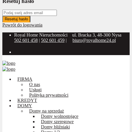
Resetuj hasło
Resetuj hasło
Powrót do logowania
Royal Home Nieruchomości
ul. Bracka 3, 48-300 Nysa
502 601 458
|
502 601 459
|
biuro@royalhome24.pl
Social Media:
FIRMA
O nas
Usługi
Polityka prywatności
KREDYT
DOMY
Domy na sprzedaż
Domy wolnostojące
Domy szeregowe
Domy bliźniaki