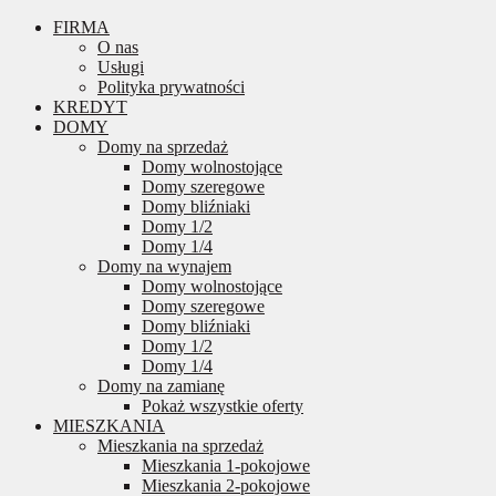
FIRMA
O nas
Usługi
Polityka prywatności
KREDYT
DOMY
Domy na sprzedaż
Domy wolnostojące
Domy szeregowe
Domy bliźniaki
Domy 1/2
Domy 1/4
Domy na wynajem
Domy wolnostojące
Domy szeregowe
Domy bliźniaki
Domy 1/2
Domy 1/4
Domy na zamianę
Pokaż wszystkie oferty
MIESZKANIA
Mieszkania na sprzedaż
Mieszkania 1-pokojowe
Mieszkania 2-pokojowe