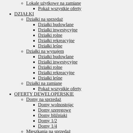
Lokale użytkowe na zamianę
Pokaż wszystkie oferty
DZIAŁKI
Działki na sprzedaż
Działki budowlane
Działki inwestycyjne
Działki rolne
Działki rekreacyjne
Działki leśne
Działki na wynajem
Działki budowlane
Działki inwestycyjne
Działki rolne
Działki rekreacyjne
Działki leśne
Działki na zamianę
Pokaż wszystkie oferty
OFERTY DEWELOPERSKIE
Domy na sprzedaż
Domy wolnostojąc
Domy szeregowe
Domy bliźniaki
Domy 1/2
Domy 1/4
Mieszkania na sprzedaż