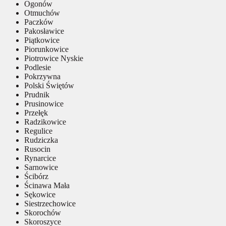
Ogonów
Otmuchów
Paczków
Pakosławice
Piątkowice
Piorunkowice
Piotrowice Nyskie
Podlesie
Pokrzywna
Polski Świętów
Prudnik
Prusinowice
Przełęk
Radzikowice
Regulice
Rudziczka
Rusocin
Rynarcice
Sarnowice
Ścibórz
Ścinawa Mała
Sękowice
Siestrzechowice
Skorochów
Skoroszyce