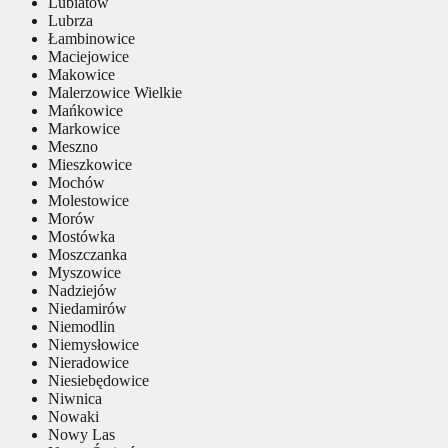
Lubiatów
Lubrza
Łambinowice
Maciejowice
Makowice
Malerzowice Wielkie
Mańkowice
Markowice
Meszno
Mieszkowice
Mochów
Molestowice
Morów
Mostówka
Moszczanka
Myszowice
Nadziejów
Niedamirów
Niemodlin
Niemysłowice
Nieradowice
Niesiebędowice
Niwnica
Nowaki
Nowy Las