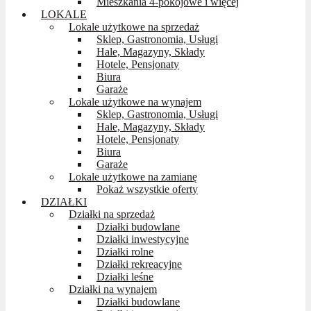
Mieszkania 4-pokojowe i więcej
LOKALE
Lokale użytkowe na sprzedaż
Sklep, Gastronomia, Usługi
Hale, Magazyny, Składy
Hotele, Pensjonaty
Biura
Garaże
Lokale użytkowe na wynajem
Sklep, Gastronomia, Usługi
Hale, Magazyny, Składy
Hotele, Pensjonaty
Biura
Garaże
Lokale użytkowe na zamianę
Pokaż wszystkie oferty
DZIAŁKI
Działki na sprzedaż
Działki budowlane
Działki inwestycyjne
Działki rolne
Działki rekreacyjne
Działki leśne
Działki na wynajem
Działki budowlane