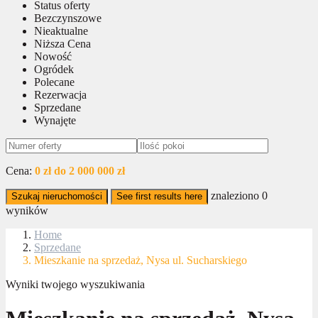
Status oferty
Bezczynszowe
Nieaktualne
Niższa Cena
Nowość
Ogródek
Polecane
Rezerwacja
Sprzedane
Wynajęte
Cena:
0 zł do 2 000 000 zł
znaleziono
0
Szukaj nieruchomości
See first results here
wyników
Home
Sprzedane
Mieszkanie na sprzedaż, Nysa ul. Sucharskiego
Wyniki twojego wyszukiwania