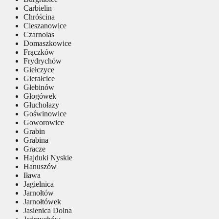
Carbielin
Chróścina
Cieszanowice
Czarnolas
Domaszkowice
Frączków
Frydrychów
Giełczyce
Gierałcice
Głebinów
Głogówek
Głuchołazy
Goświnowice
Goworowice
Grabin
Grabina
Gracze
Hajduki Nyskie
Hanuszów
Iława
Jagielnica
Jarnołtów
Jarnołtówek
Jasienica Dolna