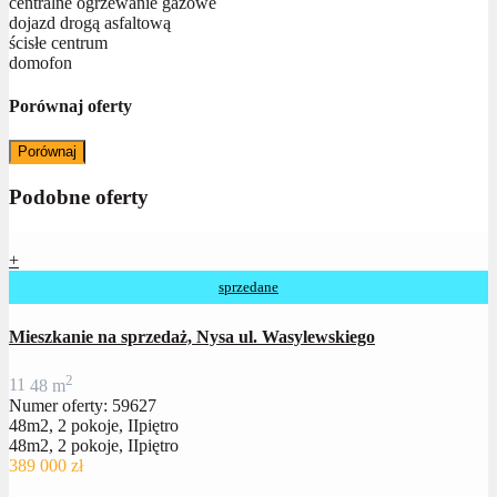
centralne ogrzewanie gazowe
dojazd drogą asfaltową
ścisłe centrum
domofon
Porównaj oferty
Porównaj
Podobne oferty
+
sprzedane
Mieszkanie na sprzedaż, Nysa ul. Wasylewskiego
2
1
1
48 m
Numer oferty: 59627
48m2, 2 pokoje, IIpiętro
48m2, 2 pokoje, IIpiętro
389 000 zł