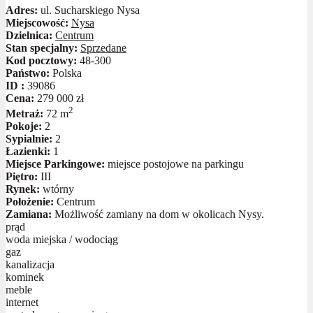
Adres:
ul. Sucharskiego Nysa
Miejscowość:
Nysa
Dzielnica:
Centrum
Stan specjalny:
Sprzedane
Kod pocztowy:
48-300
Państwo:
Polska
ID :
39086
Cena:
279 000 zł
2
Metraż:
72 m
Pokoje:
2
Sypialnie:
2
Łazienki:
1
Miejsce Parkingowe:
miejsce postojowe na parkingu
Piętro:
III
Rynek:
wtórny
Położenie:
Centrum
Zamiana:
Możliwość zamiany na dom w okolicach Nysy.
prąd
woda miejska / wodociąg
gaz
kanalizacja
kominek
meble
internet