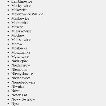
Łambinowice
Maciejowice
Makowice
Malerzowice Wielkie
Mańkowice
Markowice
Meszno
Mieszkowice
Mochów
Molestowice
Morów
Mostówka
Moszczanka
Myszowice
Nadziejów
Niedamirów
Niemodlin
Niemysłowice
Nieradowice
Niesiebędowice
Niwnica
Nowaki
Nowy Las
Nowy Świętów
Nysa