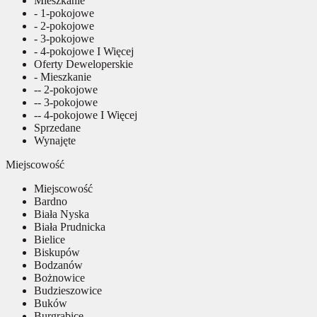
Mieszkanie
- 1-pokojowe
- 2-pokojowe
- 3-pokojowe
- 4-pokojowe I Więcej
Oferty Deweloperskie
- Mieszkanie
-- 2-pokojowe
-- 3-pokojowe
-- 4-pokojowe I Więcej
Sprzedane
Wynajęte
Miejscowość
Miejscowość
Bardno
Biała Nyska
Biała Prudnicka
Bielice
Biskupów
Bodzanów
Bożnowice
Budzieszowice
Buków
Burgrabice