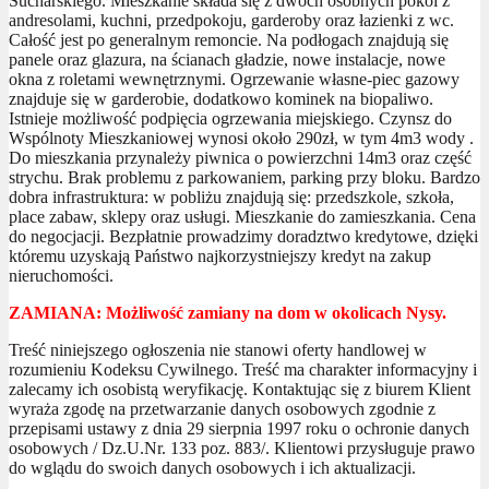
Sucharskiego. Mieszkanie składa się z dwóch osobnych pokoi z
andresolami, kuchni, przedpokoju, garderoby oraz łazienki z wc.
Całość jest po generalnym remoncie. Na podłogach znajdują się
panele oraz glazura, na ścianach gładzie, nowe instalacje, nowe
okna z roletami wewnętrznymi. Ogrzewanie własne-piec gazowy
znajduje się w garderobie, dodatkowo kominek na biopaliwo.
Istnieje możliwość podpięcia ogrzewania miejskiego. Czynsz do
Wspólnoty Mieszkaniowej wynosi około 290zł, w tym 4m3 wody .
Do mieszkania przynależy piwnica o powierzchni 14m3 oraz część
strychu. Brak problemu z parkowaniem, parking przy bloku. Bardzo
dobra infrastruktura: w pobliżu znajdują się: przedszkole, szkoła,
place zabaw, sklepy oraz usługi. Mieszkanie do zamieszkania. Cena
do negocjacji. Bezpłatnie prowadzimy doradztwo kredytowe, dzięki
któremu uzyskają Państwo najkorzystniejszy kredyt na zakup
nieruchomości.
ZAMIANA: Możliwość zamiany na dom w okolicach Nysy.
Treść niniejszego ogłoszenia nie stanowi oferty handlowej w
rozumieniu Kodeksu Cywilnego. Treść ma charakter informacyjny i
zalecamy ich osobistą weryfikację. Kontaktując się z biurem Klient
wyraża zgodę na przetwarzanie danych osobowych zgodnie z
przepisami ustawy z dnia 29 sierpnia 1997 roku o ochronie danych
osobowych / Dz.U.Nr. 133 poz. 883/. Klientowi przysługuje prawo
do wglądu do swoich danych osobowych i ich aktualizacji.