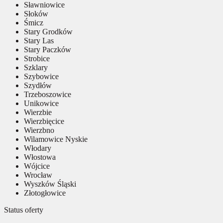
Sławniowice
Słoków
Śmicz
Stary Grodków
Stary Las
Stary Paczków
Strobice
Szklary
Szybowice
Szydłów
Trzeboszowice
Unikowice
Wierzbie
Wierzbięcice
Wierzbno
Wilamowice Nyskie
Włodary
Włostowa
Wójcice
Wrocław
Wyszków Śląski
Złotogłowice
Status oferty