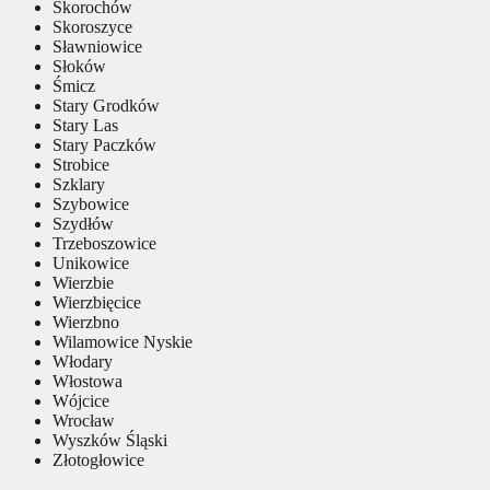
Skorochów
Skoroszyce
Sławniowice
Słoków
Śmicz
Stary Grodków
Stary Las
Stary Paczków
Strobice
Szklary
Szybowice
Szydłów
Trzeboszowice
Unikowice
Wierzbie
Wierzbięcice
Wierzbno
Wilamowice Nyskie
Włodary
Włostowa
Wójcice
Wrocław
Wyszków Śląski
Złotogłowice