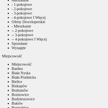
Mieszkanie
- 1-pokojowe
- 2-pokojowe
- 3-pokojowe
- 4-pokojowe I Więcej
Oferty Deweloperskie
- Mieszkanie
-- 2-pokojowe
-- 3-pokojowe
-- 4-pokojowe I Więcej
Sprzedane
Wynajęte
Miejscowość
Miejscowość
Bardno
Biała Nyska
Biała Prudnicka
Bielice
Biskupów
Bodzanów
Bożnowice
Budzieszowice
Buków
Burgrabice