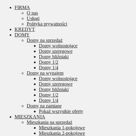
FIRMA
O nas
Usługi
Polityka prywatności
KREDYT
DOMY
Domy na sprzedaż
Domy wolnostojące
Domy szeregowe
Domy bliźniaki
Domy 1/2
Domy 1/4
Domy na wynajem
Domy wolnostojące
Domy szeregowe
Domy bliźniaki
Domy 1/2
Domy 1/4
Domy na zamianę
Pokaż wszystkie oferty
MIESZKANIA
Mieszkania na sprzedaż
Mieszkania 1-pokojowe
Mieszkania 2-pokojowe