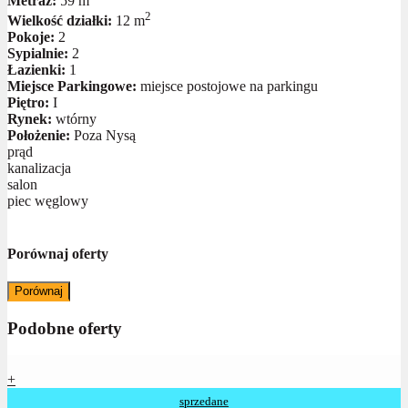
Metraż:
59 m
2
Wielkość działki:
12 m
Pokoje:
2
Sypialnie:
2
Łazienki:
1
Miejsce Parkingowe:
miejsce postojowe na parkingu
Piętro:
I
Rynek:
wtórny
Położenie:
Poza Nysą
prąd
kanalizacja
salon
piec węglowy
Porównaj oferty
Porównaj
Podobne oferty
+
sprzedane