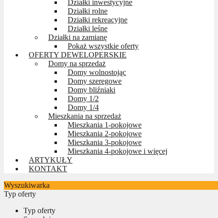
Działki inwestycyjne
Działki rolne
Działki rekreacyjne
Działki leśne
Działki na zamianę
Pokaż wszystkie oferty
OFERTY DEWELOPERSKIE
Domy na sprzedaż
Domy wolnostojąc
Domy szeregowe
Domy bliźniaki
Domy 1/2
Domy 1/4
Mieszkania na sprzedaż
Mieszkania 1-pokojowe
Mieszkania 2-pokojowe
Mieszkania 3-pokojowe
Mieszkania 4-pokojowe i więcej
ARTYKUŁY
KONTAKT
Wyszukiwarka
Typ oferty
Typ oferty