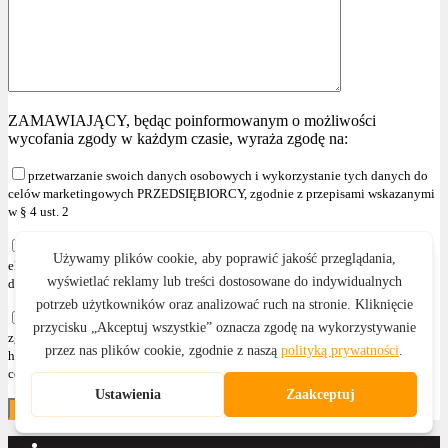
ZAMAWIAJĄCY, będąc poinformowanym o możliwości
wycofania zgody w każdym czasie, wyraża zgodę na:
przetwarzanie swoich danych osobowych i wykorzystanie tych danych do
celów marketingowych PRZEDSIĘBIORCY, zgodnie z przepisami wskazanymi
w § 4 ust. 2
otrzymywanie informacji handlowych za pomocą środków komunikacji
elektronicznej, zgodnie z ustawą z dnia 18 lipca 2002r. o świadczeniu usług
drogą elektroniczną (Dz. U. z 2020r. poz. 344 z późniejszymi zmianami )
przetwarzanie swoich danych osobowych i wykorzystanie tych danych,
zgodnie z przepisami wskazanymi w § 4 ust. 2 , w celu przesyłania informacji
handlowych oraz używania telekomunikacyjnych urządzeń końcowych dla
celów marketingu bezpośredniego."