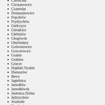
Chróścina
Cieszanowice
Czarnolas
Domaszkowice
Frączków
Frydrychów
Giełczyce
Gierałcice
Głebinów
Głogówek
Głuchołazy
Goświnowice
Goworowice
Grabin
Grabina
Gracze
Hajduki Nyskie
Hanuszów
Iława
Jagielnica
Jarnołtów
Jarnołtówek
Jasienica Dolna
Jędrzychów
Jeszkotle