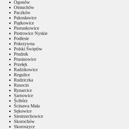
Ogonów
Otmuchów
Paczków
Pakosławice
Piątkowice
Piorunkowice
Piotrowice Nyskie
Podlesie
Pokrzywna
Polski Świętów
Prudnik
Prusinowice
Przełęk
Radzikowice
Regulice
Rudziczka
Rusocin
Rynarcice
Sarnowice
Ścibórz
Ścinawa Mała
Sękowice
Siestrzechowice
Skorochów
Skoroszyce