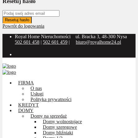
Resetuj hasło
Resetuj hasło
Powrót do logowania
Royal Home Nieruchomości
ul. Bracka 3, 48-300 Nysa
502 601 458
|
502 601 459
|
biuro@royalhome24.pl
Social Media:
FIRMA
O nas
Usługi
Polityka prywatności
KREDYT
DOMY
Domy na sprzedaż
Domy wolnostojące
Domy szeregowe
Domy bliźniaki