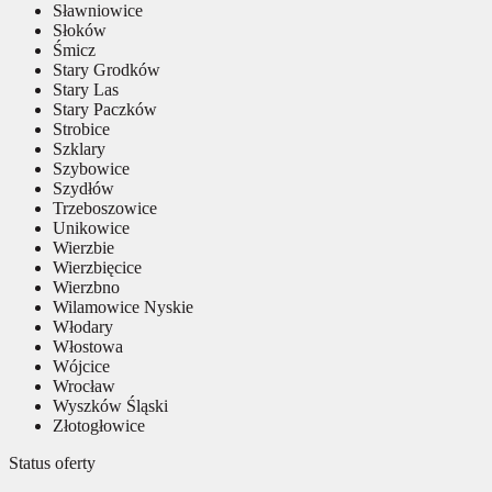
Sławniowice
Słoków
Śmicz
Stary Grodków
Stary Las
Stary Paczków
Strobice
Szklary
Szybowice
Szydłów
Trzeboszowice
Unikowice
Wierzbie
Wierzbięcice
Wierzbno
Wilamowice Nyskie
Włodary
Włostowa
Wójcice
Wrocław
Wyszków Śląski
Złotogłowice
Status oferty