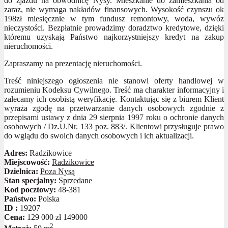
do zjazdu na obwodnicę Nysy. Mieszkanie do zamieszkania od
zaraz, nie wymaga nakładów finansowych. Wysokość czynszu ok
198zł miesięcznie w tym fundusz remontowy, woda, wywóz
nieczystości. Bezpłatnie prowadzimy doradztwo kredytowe, dzięki
któremu uzyskają Państwo najkorzystniejszy kredyt na zakup
nieruchomości.
Zapraszamy na prezentację nieruchomości.
Treść niniejszego ogłoszenia nie stanowi oferty handlowej w
rozumieniu Kodeksu Cywilnego. Treść ma charakter informacyjny i
zalecamy ich osobistą weryfikację. Kontaktując się z biurem Klient
wyraża zgodę na przetwarzanie danych osobowych zgodnie z
przepisami ustawy z dnia 29 sierpnia 1997 roku o ochronie danych
osobowych / Dz.U.Nr. 133 poz. 883/. Klientowi przysługuje prawo
do wglądu do swoich danych osobowych i ich aktualizacji.
Adres:
Radzikowice
Miejscowość:
Radzikowice
Dzielnica:
Poza Nysą
Stan specjalny:
Sprzedane
Kod pocztowy:
48-381
Państwo:
Polska
ID :
19207
Cena:
129 000 zł
149000
2