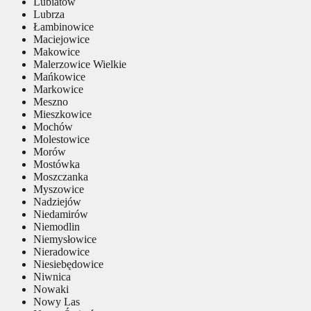
Lubiatów
Lubrza
Łambinowice
Maciejowice
Makowice
Malerzowice Wielkie
Mańkowice
Markowice
Meszno
Mieszkowice
Mochów
Molestowice
Morów
Mostówka
Moszczanka
Myszowice
Nadziejów
Niedamirów
Niemodlin
Niemysłowice
Nieradowice
Niesiebędowice
Niwnica
Nowaki
Nowy Las