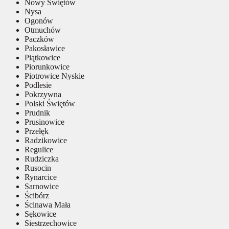
Nowy Świętów
Nysa
Ogonów
Otmuchów
Paczków
Pakosławice
Piątkowice
Piorunkowice
Piotrowice Nyskie
Podlesie
Pokrzywna
Polski Świętów
Prudnik
Prusinowice
Przełęk
Radzikowice
Regulice
Rudziczka
Rusocin
Rynarcice
Sarnowice
Ścibórz
Ścinawa Mała
Sękowice
Siestrzechowice