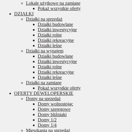
Lokale użytkowe na zamianę
Pokaż wszystkie oferty
DZIAŁKI
Działki na sprzedaż
Działki budowlane
Działki inwestycyjne
Działki rolne
Działki rekreacyjne
Działki leśne
Działki na wynajem
Działki budowlane
Działki inwestycyjne
Działki rolne
Działki rekreacyjne
Działki leśne
Działki na zamianę
Pokaż wszystkie oferty
OFERTY DEWELOPERSKIE
Domy na sprzedaż
Domy wolnostojąc
Domy szeregowe
Domy bliźniaki
Domy 1/2
Domy 1/4
Mieszkania na sprzedaż