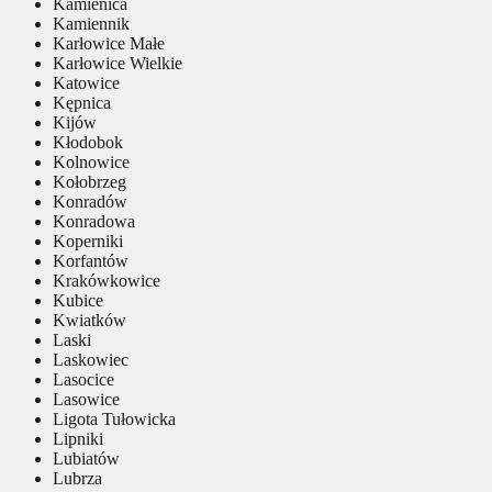
Kamienica
Kamiennik
Karłowice Małe
Karłowice Wielkie
Katowice
Kępnica
Kijów
Kłodobok
Kolnowice
Kołobrzeg
Konradów
Konradowa
Koperniki
Korfantów
Krakówkowice
Kubice
Kwiatków
Laski
Laskowiec
Lasocice
Lasowice
Ligota Tułowicka
Lipniki
Lubiatów
Lubrza