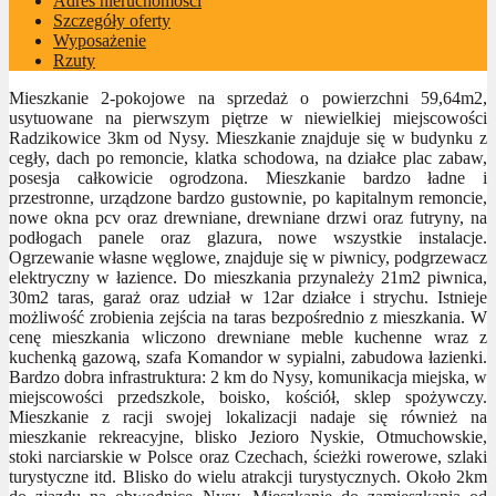
Adres nieruchomości
Szczegóły oferty
Wyposażenie
Rzuty
Mieszkanie 2-pokojowe na sprzedaż o powierzchni 59,64m2,
usytuowane na pierwszym piętrze w niewielkiej miejscowości
Radzikowice 3km od Nysy. Mieszkanie znajduje się w budynku z
cegły, dach po remoncie, klatka schodowa, na działce plac zabaw,
posesja całkowicie ogrodzona. Mieszkanie bardzo ładne i
przestronne, urządzone bardzo gustownie, po kapitalnym remoncie,
nowe okna pcv oraz drewniane, drewniane drzwi oraz futryny, na
podłogach panele oraz glazura, nowe wszystkie instalacje.
Ogrzewanie własne węglowe, znajduje się w piwnicy, podgrzewacz
elektryczny w łazience. Do mieszkania przynależy 21m2 piwnica,
30m2 taras, garaż oraz udział w 12ar działce i strychu. Istnieje
możliwość zrobienia zejścia na taras bezpośrednio z mieszkania. W
cenę mieszkania wliczono drewniane meble kuchenne wraz z
kuchenką gazową, szafa Komandor w sypialni, zabudowa łazienki.
Bardzo dobra infrastruktura: 2 km do Nysy, komunikacja miejska, w
miejscowości przedszkole, boisko, kościół, sklep spożywczy.
Mieszkanie z racji swojej lokalizacji nadaje się również na
mieszkanie rekreacyjne, blisko Jezioro Nyskie, Otmuchowskie,
stoki narciarskie w Polsce oraz Czechach, ścieżki rowerowe, szlaki
turystyczne itd. Blisko do wielu atrakcji turystycznych. Około 2km