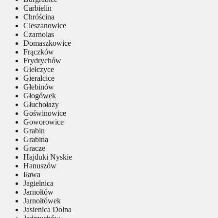
Carbielin
Chróścina
Cieszanowice
Czarnolas
Domaszkowice
Frączków
Frydrychów
Giełczyce
Gierałcice
Głebinów
Głogówek
Głuchołazy
Goświnowice
Goworowice
Grabin
Grabina
Gracze
Hajduki Nyskie
Hanuszów
Iława
Jagielnica
Jarnołtów
Jarnołtówek
Jasienica Dolna