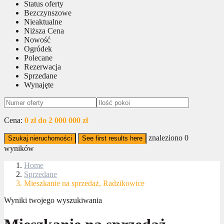
Status oferty
Bezczynszowe
Nieaktualne
Niższa Cena
Nowość
Ogródek
Polecane
Rezerwacja
Sprzedane
Wynajęte
Cena:
0 zł do 2 000 000 zł
znaleziono
0
Szukaj nieruchomości
See first results here
wyników
Home
Sprzedane
Mieszkanie na sprzedaż, Radzikowice
Wyniki twojego wyszukiwania