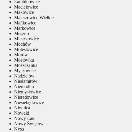
Łambinowice
Maciejowice
Makowice
Malerzowice Wielkie
Mańkowice
Markowice
Meszno
Mieszkowice
Mochów
Molestowice
Morów
Mostówka
Moszczanka
Myszowice
Nadziejów
Niedamirów
Niemodlin
Niemysłowice
Nieradowice
Niesiebędowice
Niwnica
Nowaki
Nowy Las
Nowy Świętów
Nysa