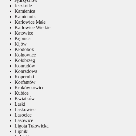
Jędrzychów
Jeszkotle
Kamienica
Kamiennik
Karłowice Małe
Karłowice Wielkie
Katowice
Kępnica
Kijów
Kłodobok
Kolnowice
Kołobrzeg
Konradów
Konradowa
Koperniki
Korfantów
Krakówkowice
Kubice
Kwiatków
Laski
Laskowiec
Lasocice
Lasowice
Ligota Tułowicka
Lipniki