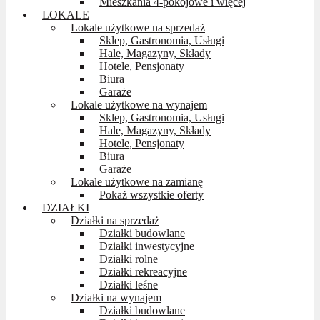
Mieszkania 4-pokojowe i więcej
LOKALE
Lokale użytkowe na sprzedaż
Sklep, Gastronomia, Usługi
Hale, Magazyny, Składy
Hotele, Pensjonaty
Biura
Garaże
Lokale użytkowe na wynajem
Sklep, Gastronomia, Usługi
Hale, Magazyny, Składy
Hotele, Pensjonaty
Biura
Garaże
Lokale użytkowe na zamianę
Pokaż wszystkie oferty
DZIAŁKI
Działki na sprzedaż
Działki budowlane
Działki inwestycyjne
Działki rolne
Działki rekreacyjne
Działki leśne
Działki na wynajem
Działki budowlane