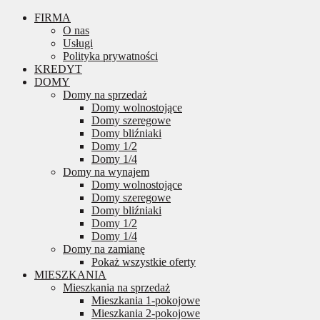
FIRMA
O nas
Usługi
Polityka prywatności
KREDYT
DOMY
Domy na sprzedaż
Domy wolnostojące
Domy szeregowe
Domy bliźniaki
Domy 1/2
Domy 1/4
Domy na wynajem
Domy wolnostojące
Domy szeregowe
Domy bliźniaki
Domy 1/2
Domy 1/4
Domy na zamianę
Pokaż wszystkie oferty
MIESZKANIA
Mieszkania na sprzedaż
Mieszkania 1-pokojowe
Mieszkania 2-pokojowe