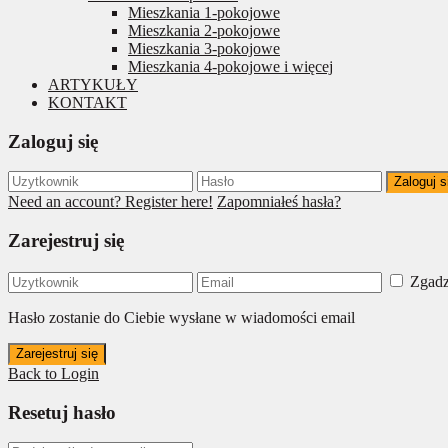
Mieszkania 1-pokojowe
Mieszkania 2-pokojowe
Mieszkania 3-pokojowe
Mieszkania 4-pokojowe i więcej
ARTYKUŁY
KONTAKT
Zaloguj się
Zaloguj s
Need an account? Register here!
Zapomniałeś hasła?
Zarejestruj się
Zgadz
Hasło zostanie do Ciebie wysłane w wiadomości email
Zarejestruj się
Back to Login
Resetuj hasło