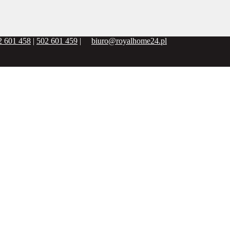
2 601 458
|
502 601 459
|
biuro@royalhome24.pl