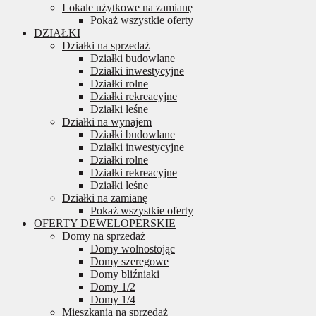
Lokale użytkowe na zamianę
Pokaż wszystkie oferty
DZIAŁKI
Działki na sprzedaż
Działki budowlane
Działki inwestycyjne
Działki rolne
Działki rekreacyjne
Działki leśne
Działki na wynajem
Działki budowlane
Działki inwestycyjne
Działki rolne
Działki rekreacyjne
Działki leśne
Działki na zamianę
Pokaż wszystkie oferty
OFERTY DEWELOPERSKIE
Domy na sprzedaż
Domy wolnostojąc
Domy szeregowe
Domy bliźniaki
Domy 1/2
Domy 1/4
Mieszkania na sprzedaż