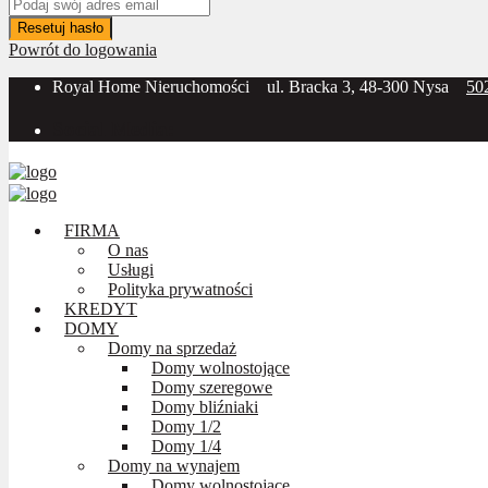
Resetuj hasło
Powrót do logowania
Royal Home Nieruchomości
ul. Bracka 3, 48-300 Nysa
50
Social Media:
FIRMA
O nas
Usługi
Polityka prywatności
KREDYT
DOMY
Domy na sprzedaż
Domy wolnostojące
Domy szeregowe
Domy bliźniaki
Domy 1/2
Domy 1/4
Domy na wynajem
Domy wolnostojące