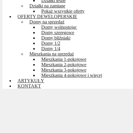
Działki leśne
Działki na zamianę
Pokaż wszystkie oferty
OFERTY DEWELOPERSKIE
Domy na sprzedaż
Domy wolnostojąc
Domy szeregowe
Domy bliźniaki
Domy 1/2
Domy 1/4
Mieszkania na sprzedaż
Mieszkania 1-pokojowe
Mieszkania 2-pokojowe
Mieszkania 3-pokojowe
Mieszkania 4-pokojowe i więcej
ARTYKUŁY
KONTAKT