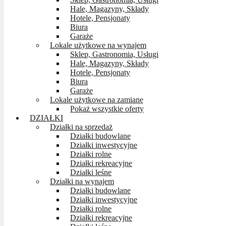
Hale, Magazyny, Składy
Hotele, Pensjonaty
Biura
Garaże
Lokale użytkowe na wynajem
Sklep, Gastronomia, Usługi
Hale, Magazyny, Składy
Hotele, Pensjonaty
Biura
Garaże
Lokale użytkowe na zamianę
Pokaż wszystkie oferty
DZIAŁKI
Działki na sprzedaż
Działki budowlane
Działki inwestycyjne
Działki rolne
Działki rekreacyjne
Działki leśne
Działki na wynajem
Działki budowlane
Działki inwestycyjne
Działki rolne
Działki rekreacyjne