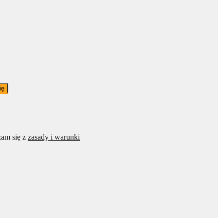
ię
am się z
zasady i warunki