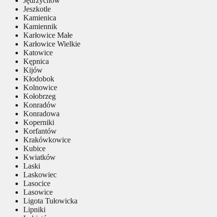
Jędrzychów
Jeszkotle
Kamienica
Kamiennik
Karłowice Małe
Karłowice Wielkie
Katowice
Kępnica
Kijów
Kłodobok
Kolnowice
Kołobrzeg
Konradów
Konradowa
Koperniki
Korfantów
Krakówkowice
Kubice
Kwiatków
Laski
Laskowiec
Lasocice
Lasowice
Ligota Tułowicka
Lipniki