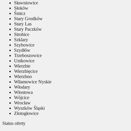
Sławniowice
Słoków
Śmicz
Stary Grodków
Stary Las
Stary Paczków
Strobice
Szklary
Szybowice
Szydłów
Trzeboszowice
Unikowice
Wierzbie
Wierzbięcice
Wierzbno
Wilamowice Nyskie
Włodary
Włostowa
Wójcice
Wrocław
Wyszków Śląski
Złotogłowice
Status oferty