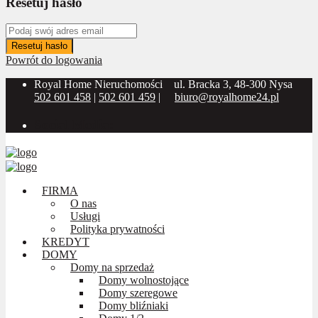
Resetuj hasło
Resetuj hasło
Powrót do logowania
Royal Home Nieruchomości
ul. Bracka 3, 48-300 Nysa
502 601 458
|
502 601 459
|
biuro@royalhome24.pl
Social Media:
FIRMA
O nas
Usługi
Polityka prywatności
KREDYT
DOMY
Domy na sprzedaż
Domy wolnostojące
Domy szeregowe
Domy bliźniaki