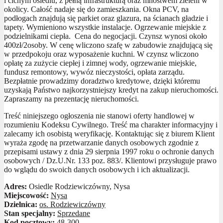
i cichym osiedlu, z pełną infrastrukturą oraz mnóstwem zieleni w
okolicy. Całość nadaje się do zamieszkania. Okna PCV, na
podłogach znajdują się parkiet oraz glazura, na ścianach gładzie i
tapety. Wymieniono wszystkie instalacje. Ogrzewanie miejskie z
podzielnikami ciepła. Cena do negocjacji. Czynsz wynosi około
400zł/2osoby. W cenę wliczono szafę w zabudowie znajdującą się
w przedpokoju oraz wyposażenie kuchni. W czynsz wliczono
opłatę za zużycie ciepłej i zimnej wody, ogrzewanie miejskie,
fundusz remontowy, wywóz nieczystości, opłata zarządu.
Bezpłatnie prowadzimy doradztwo kredytowe, dzięki któremu
uzyskają Państwo najkorzystniejszy kredyt na zakup nieruchomości.
Zapraszamy na prezentację nieruchomości.
Treść niniejszego ogłoszenia nie stanowi oferty handlowej w
rozumieniu Kodeksu Cywilnego. Treść ma charakter informacyjny i
zalecamy ich osobistą weryfikację. Kontaktując się z biurem Klient
wyraża zgodę na przetwarzanie danych osobowych zgodnie z
przepisami ustawy z dnia 29 sierpnia 1997 roku o ochronie danych
osobowych / Dz.U.Nr. 133 poz. 883/. Klientowi przysługuje prawo
do wglądu do swoich danych osobowych i ich aktualizacji.
Adres:
Osiedle Rodziewiczówny, Nysa
Miejscowość:
Nysa
Dzielnica:
os. Rodziewiczówny
Stan specjalny:
Sprzedane
Kod pocztowy:
48-300