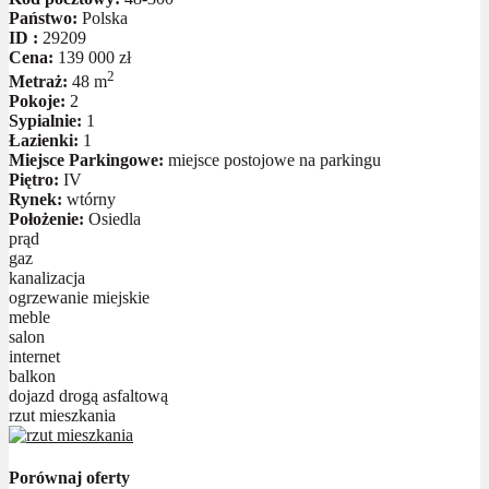
Państwo:
Polska
ID :
29209
Cena:
139 000 zł
2
Metraż:
48 m
Pokoje:
2
Sypialnie:
1
Łazienki:
1
Miejsce Parkingowe:
miejsce postojowe na parkingu
Piętro:
IV
Rynek:
wtórny
Położenie:
Osiedla
prąd
gaz
kanalizacja
ogrzewanie miejskie
meble
salon
internet
balkon
dojazd drogą asfaltową
rzut mieszkania
Porównaj oferty