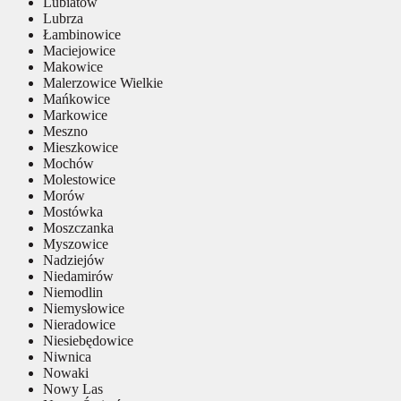
Lubiatów
Lubrza
Łambinowice
Maciejowice
Makowice
Malerzowice Wielkie
Mańkowice
Markowice
Meszno
Mieszkowice
Mochów
Molestowice
Morów
Mostówka
Moszczanka
Myszowice
Nadziejów
Niedamirów
Niemodlin
Niemysłowice
Nieradowice
Niesiebędowice
Niwnica
Nowaki
Nowy Las