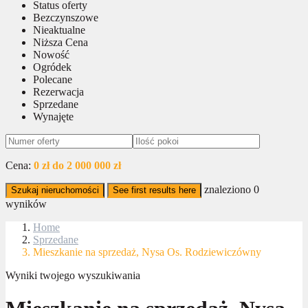
Status oferty
Bezczynszowe
Nieaktualne
Niższa Cena
Nowość
Ogródek
Polecane
Rezerwacja
Sprzedane
Wynajęte
Cena:
0 zł do 2 000 000 zł
znaleziono
0
Szukaj nieruchomości
See first results here
wyników
Home
Sprzedane
Mieszkanie na sprzedaż, Nysa Os. Rodziewiczówny
Wyniki twojego wyszukiwania