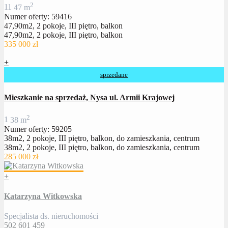
2
1
1
47 m
Numer oferty: 59416
47,90m2, 2 pokoje, III piętro, balkon
47,90m2, 2 pokoje, III piętro, balkon
335 000 zł
+
sprzedane
Mieszkanie na sprzedaż, Nysa ul. Armii Krajowej
2
1
38 m
Numer oferty: 59205
38m2, 2 pokoje, III piętro, balkon, do zamieszkania, centrum
38m2, 2 pokoje, III piętro, balkon, do zamieszkania, centrum
285 000 zł
+
Katarzyna Witkowska
Specjalista ds. nieruchomości
502 601 459