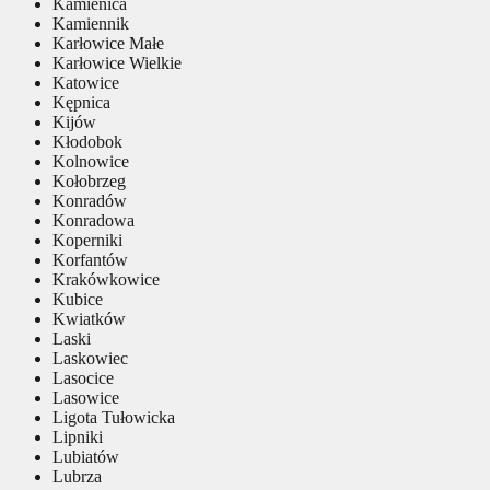
Kamienica
Kamiennik
Karłowice Małe
Karłowice Wielkie
Katowice
Kępnica
Kijów
Kłodobok
Kolnowice
Kołobrzeg
Konradów
Konradowa
Koperniki
Korfantów
Krakówkowice
Kubice
Kwiatków
Laski
Laskowiec
Lasocice
Lasowice
Ligota Tułowicka
Lipniki
Lubiatów
Lubrza