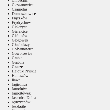
Chróścina
Cieszanowice
Czarnolas
Domaszkowice
Frączków
Frydrychów
Giełczyce
Gierałcice
Głebinów
Głogówek
Głuchołazy
Goświnowice
Goworowice
Grabin
Grabina
Gracze
Hajduki Nyskie
Hanuszów
Iława
Jagielnica
Jarnołtów
Jarnołtówek
Jasienica Dolna
Jędrzychów
Jeszkotle