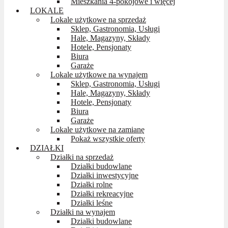
Mieszkania 4-pokojowe i więcej
LOKALE
Lokale użytkowe na sprzedaż
Sklep, Gastronomia, Usługi
Hale, Magazyny, Składy
Hotele, Pensjonaty
Biura
Garaże
Lokale użytkowe na wynajem
Sklep, Gastronomia, Usługi
Hale, Magazyny, Składy
Hotele, Pensjonaty
Biura
Garaże
Lokale użytkowe na zamianę
Pokaż wszystkie oferty
DZIAŁKI
Działki na sprzedaż
Działki budowlane
Działki inwestycyjne
Działki rolne
Działki rekreacyjne
Działki leśne
Działki na wynajem
Działki budowlane