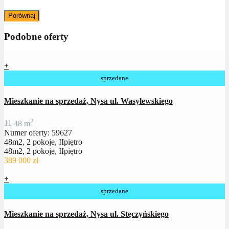
Porównaj
Podobne oferty
+
sprzedane
Mieszkanie na sprzedaż, Nysa ul. Wasylewskiego
2
1
1
48 m
Numer oferty: 59627
48m2, 2 pokoje, IIpiętro
48m2, 2 pokoje, IIpiętro
389 000 zł
+
sprzedane
Mieszkanie na sprzedaż, Nysa ul. Stęczyńskiego