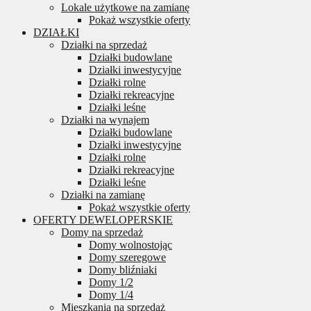
Lokale użytkowe na zamianę
Pokaż wszystkie oferty
DZIAŁKI
Działki na sprzedaż
Działki budowlane
Działki inwestycyjne
Działki rolne
Działki rekreacyjne
Działki leśne
Działki na wynajem
Działki budowlane
Działki inwestycyjne
Działki rolne
Działki rekreacyjne
Działki leśne
Działki na zamianę
Pokaż wszystkie oferty
OFERTY DEWELOPERSKIE
Domy na sprzedaż
Domy wolnostojąc
Domy szeregowe
Domy bliźniaki
Domy 1/2
Domy 1/4
Mieszkania na sprzedaż