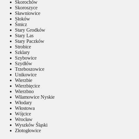
Skorochów
Skoroszyce
Sławniowice
Słoków
Śmicz
Stary Grodków
Stary Las
Stary Paczków
Strobice
Szklary
Szybowice
Szydłów
Trzeboszowice
Unikowice
Wierzbie
Wierzbięcice
Wierzbno
Wilamowice Nyskie
Włodary
Włostowa
Wójcice
Wrocław
Wyszków Śląski
Złotogłowice