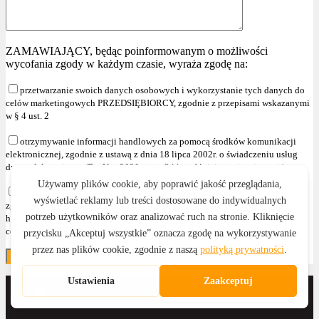
ZAMAWIAJĄCY, będąc poinformowanym o możliwości
wycofania zgody w każdym czasie, wyraża zgodę na:
przetwarzanie swoich danych osobowych i wykorzystanie tych danych do
celów marketingowych PRZEDSIĘBIORCY, zgodnie z przepisami wskazanymi
w § 4 ust. 2
otrzymywanie informacji handlowych za pomocą środków komunikacji
elektronicznej, zgodnie z ustawą z dnia 18 lipca 2002r. o świadczeniu usług
drogą elektroniczną (Dz. U. z 2020r. poz. 344 z późniejszymi zmianami )
przetwarzanie swoich danych osobowych i wykorzystanie tych danych,
zgodnie z przepisami wskazanymi w § 4 ust. 2 , w celu przesyłania informacji
handlowych oraz używania telekomunikacyjnych urządzeń końcowych dla
celów marketingu bezpośredniego."