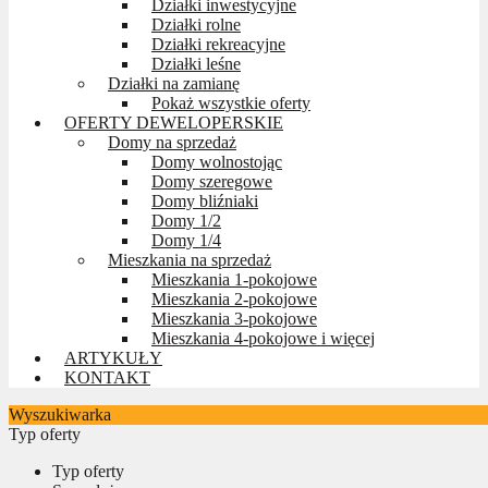
Działki inwestycyjne
Działki rolne
Działki rekreacyjne
Działki leśne
Działki na zamianę
Pokaż wszystkie oferty
OFERTY DEWELOPERSKIE
Domy na sprzedaż
Domy wolnostojąc
Domy szeregowe
Domy bliźniaki
Domy 1/2
Domy 1/4
Mieszkania na sprzedaż
Mieszkania 1-pokojowe
Mieszkania 2-pokojowe
Mieszkania 3-pokojowe
Mieszkania 4-pokojowe i więcej
ARTYKUŁY
KONTAKT
Wyszukiwarka
Typ oferty
Typ oferty