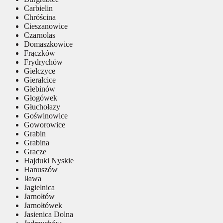
Carbielin
Chróścina
Cieszanowice
Czarnolas
Domaszkowice
Frączków
Frydrychów
Giełczyce
Gierałcice
Głebinów
Głogówek
Głuchołazy
Goświnowice
Goworowice
Grabin
Grabina
Gracze
Hajduki Nyskie
Hanuszów
Iława
Jagielnica
Jarnołtów
Jarnołtówek
Jasienica Dolna