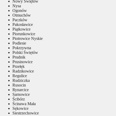
Nowy Świętów
Nysa
Ogonów
Otmuchów
Paczków
Pakosławice
Piątkowice
Piorunkowice
Piotrowice Nyskie
Podlesie
Pokrzywna
Polski Świętów
Prudnik
Prusinowice
Przełęk
Radzikowice
Regulice
Rudziczka
Rusocin
Rynarcice
Sarnowice
Ścibórz
Ścinawa Mała
Sękowice
Siestrzechowice