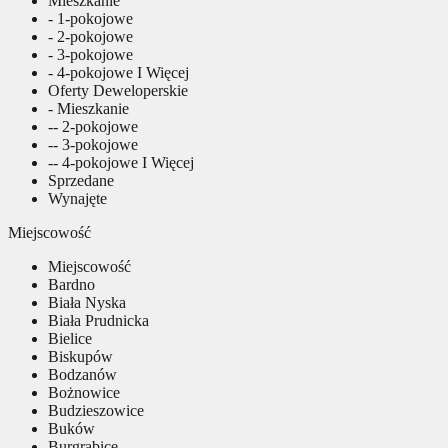
Mieszkanie
- 1-pokojowe
- 2-pokojowe
- 3-pokojowe
- 4-pokojowe I Więcej
Oferty Deweloperskie
- Mieszkanie
-- 2-pokojowe
-- 3-pokojowe
-- 4-pokojowe I Więcej
Sprzedane
Wynajęte
Miejscowość
Miejscowość
Bardno
Biała Nyska
Biała Prudnicka
Bielice
Biskupów
Bodzanów
Bożnowice
Budzieszowice
Buków
Burgrabice