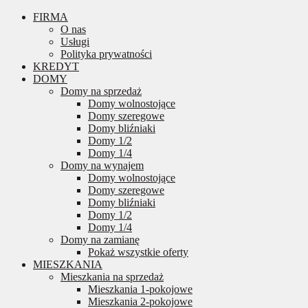
FIRMA
O nas
Usługi
Polityka prywatności
KREDYT
DOMY
Domy na sprzedaż
Domy wolnostojące
Domy szeregowe
Domy bliźniaki
Domy 1/2
Domy 1/4
Domy na wynajem
Domy wolnostojące
Domy szeregowe
Domy bliźniaki
Domy 1/2
Domy 1/4
Domy na zamianę
Pokaż wszystkie oferty
MIESZKANIA
Mieszkania na sprzedaż
Mieszkania 1-pokojowe
Mieszkania 2-pokojowe