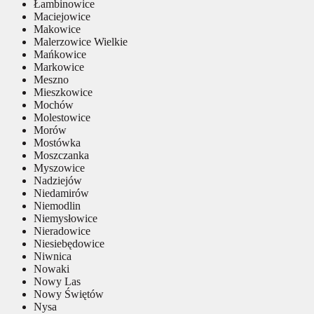
Łambinowice
Maciejowice
Makowice
Malerzowice Wielkie
Mańkowice
Markowice
Meszno
Mieszkowice
Mochów
Molestowice
Morów
Mostówka
Moszczanka
Myszowice
Nadziejów
Niedamirów
Niemodlin
Niemysłowice
Nieradowice
Niesiebędowice
Niwnica
Nowaki
Nowy Las
Nowy Świętów
Nysa