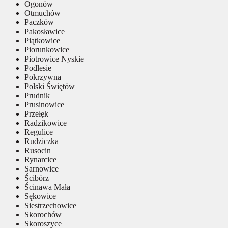
Ogonów
Otmuchów
Paczków
Pakosławice
Piątkowice
Piorunkowice
Piotrowice Nyskie
Podlesie
Pokrzywna
Polski Świętów
Prudnik
Prusinowice
Przełęk
Radzikowice
Regulice
Rudziczka
Rusocin
Rynarcice
Sarnowice
Ścibórz
Ścinawa Mała
Sękowice
Siestrzechowice
Skorochów
Skoroszyce