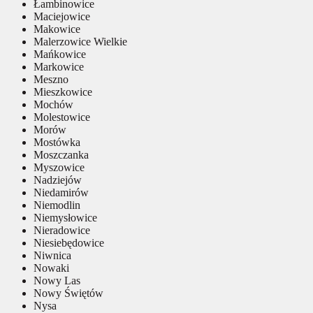
Łambinowice
Maciejowice
Makowice
Malerzowice Wielkie
Mańkowice
Markowice
Meszno
Mieszkowice
Mochów
Molestowice
Morów
Mostówka
Moszczanka
Myszowice
Nadziejów
Niedamirów
Niemodlin
Niemysłowice
Nieradowice
Niesiebędowice
Niwnica
Nowaki
Nowy Las
Nowy Świętów
Nysa