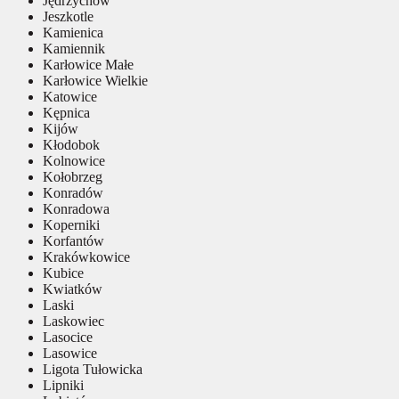
Jędrzychów
Jeszkotle
Kamienica
Kamiennik
Karłowice Małe
Karłowice Wielkie
Katowice
Kępnica
Kijów
Kłodobok
Kolnowice
Kołobrzeg
Konradów
Konradowa
Koperniki
Korfantów
Krakówkowice
Kubice
Kwiatków
Laski
Laskowiec
Lasocice
Lasowice
Ligota Tułowicka
Lipniki