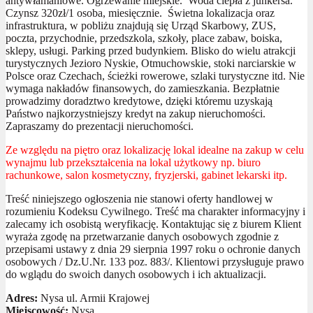
antywłamaniowe. Ogrzewanie miejskie. Woda ciepła z junkersa.
Czynsz 320zł/1 osoba, miesięcznie. Świetna lokalizacja oraz
infrastruktura, w pobliżu znajdują się Urząd Skarbowy, ZUS,
poczta, przychodnie, przedszkola, szkoły, place zabaw, boiska,
sklepy, usługi. Parking przed budynkiem. Blisko do wielu atrakcji
turystycznych Jezioro Nyskie, Otmuchowskie, stoki narciarskie w
Polsce oraz Czechach, ścieżki rowerowe, szlaki turystyczne itd. Nie
wymaga nakładów finansowych, do zamieszkania. Bezpłatnie
prowadzimy doradztwo kredytowe, dzięki któremu uzyskają
Państwo najkorzystniejszy kredyt na zakup nieruchomości.
Zapraszamy do prezentacji nieruchomości.
Ze względu na piętro oraz lokalizację lokal idealne na zakup w celu
wynajmu lub przekształcenia na lokal użytkowy np. biuro
rachunkowe, salon kosmetyczny, fryzjerski, gabinet lekarski itp.
Treść niniejszego ogłoszenia nie stanowi oferty handlowej w
rozumieniu Kodeksu Cywilnego. Treść ma charakter informacyjny i
zalecamy ich osobistą weryfikację. Kontaktując się z biurem Klient
wyraża zgodę na przetwarzanie danych osobowych zgodnie z
przepisami ustawy z dnia 29 sierpnia 1997 roku o ochronie danych
osobowych / Dz.U.Nr. 133 poz. 883/. Klientowi przysługuje prawo
do wglądu do swoich danych osobowych i ich aktualizacji.
Adres:
Nysa ul. Armii Krajowej
Miejscowość:
Nysa