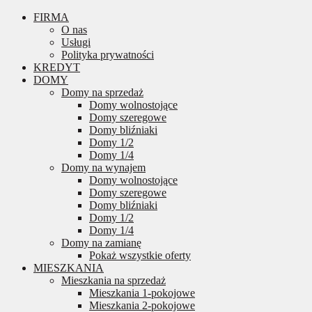
FIRMA
O nas
Usługi
Polityka prywatności
KREDYT
DOMY
Domy na sprzedaż
Domy wolnostojące
Domy szeregowe
Domy bliźniaki
Domy 1/2
Domy 1/4
Domy na wynajem
Domy wolnostojące
Domy szeregowe
Domy bliźniaki
Domy 1/2
Domy 1/4
Domy na zamianę
Pokaż wszystkie oferty
MIESZKANIA
Mieszkania na sprzedaż
Mieszkania 1-pokojowe
Mieszkania 2-pokojowe