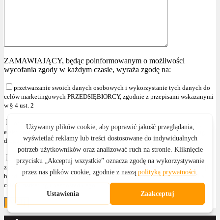
ZAMAWIAJĄCY, będąc poinformowanym o możliwości
wycofania zgody w każdym czasie, wyraża zgodę na:
przetwarzanie swoich danych osobowych i wykorzystanie tych danych do
celów marketingowych PRZEDSIĘBIORCY, zgodnie z przepisami wskazanymi
w § 4 ust. 2
otrzymywanie informacji handlowych za pomocą środków komunikacji
elektronicznej, zgodnie z ustawą z dnia 18 lipca 2002r. o świadczeniu usług
drogą elektroniczną (Dz. U. z 2020r. poz. 344 z późniejszymi zmianami )
przetwarzanie swoich danych osobowych i wykorzystanie tych danych,
zgodnie z przepisami wskazanymi w § 4 ust. 2 , w celu przesyłania informacji
handlowych oraz używania telekomunikacyjnych urządzeń końcowych dla
celów marketingu bezpośredniego."