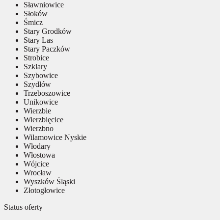
Sławniowice
Słoków
Śmicz
Stary Grodków
Stary Las
Stary Paczków
Strobice
Szklary
Szybowice
Szydłów
Trzeboszowice
Unikowice
Wierzbie
Wierzbięcice
Wierzbno
Wilamowice Nyskie
Włodary
Włostowa
Wójcice
Wrocław
Wyszków Śląski
Złotogłowice
Status oferty