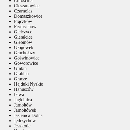
Chróścina
Cieszanowice
Czarnolas
Domaszkowice
Frączków
Frydrychów
Giełczyce
Gierałcice
Głebinów
Głogówek
Głuchołazy
Goświnowice
Goworowice
Grabin
Grabina
Gracze
Hajduki Nyskie
Hanuszów
Iława
Jagielnica
Jarnołtów
Jarnołtówek
Jasienica Dolna
Jędrzychów
Jeszkotle