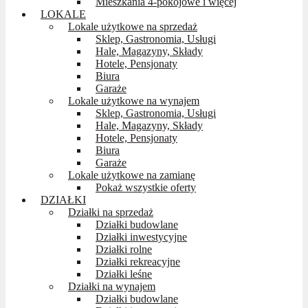
Mieszkania 4-pokojowe i więcej
LOKALE
Lokale użytkowe na sprzedaż
Sklep, Gastronomia, Usługi
Hale, Magazyny, Składy
Hotele, Pensjonaty
Biura
Garaże
Lokale użytkowe na wynajem
Sklep, Gastronomia, Usługi
Hale, Magazyny, Składy
Hotele, Pensjonaty
Biura
Garaże
Lokale użytkowe na zamianę
Pokaż wszystkie oferty
DZIAŁKI
Działki na sprzedaż
Działki budowlane
Działki inwestycyjne
Działki rolne
Działki rekreacyjne
Działki leśne
Działki na wynajem
Działki budowlane