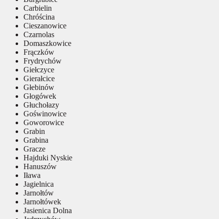
Carbielin
Chróścina
Cieszanowice
Czarnolas
Domaszkowice
Frączków
Frydrychów
Giełczyce
Gierałcice
Głebinów
Głogówek
Głuchołazy
Goświnowice
Goworowice
Grabin
Grabina
Gracze
Hajduki Nyskie
Hanuszów
Iława
Jagielnica
Jarnołtów
Jarnołtówek
Jasienica Dolna