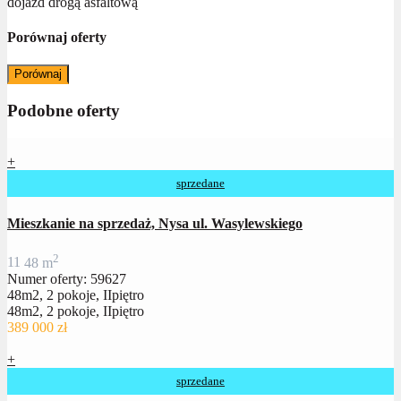
dojazd drogą asfaltową
Porównaj oferty
Porównaj
Podobne oferty
+
sprzedane
Mieszkanie na sprzedaż, Nysa ul. Wasylewskiego
2
1
1
48 m
Numer oferty: 59627
48m2, 2 pokoje, IIpiętro
48m2, 2 pokoje, IIpiętro
389 000 zł
+
sprzedane