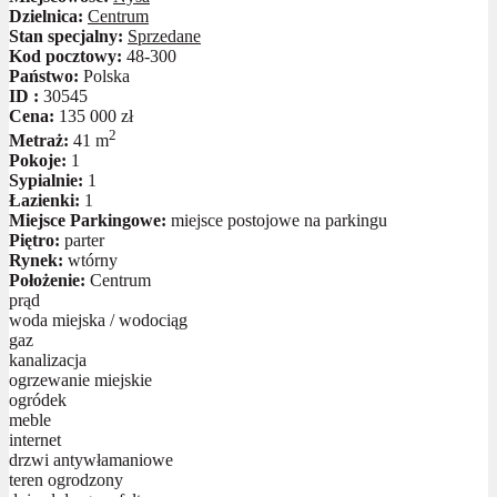
Dzielnica:
Centrum
Stan specjalny:
Sprzedane
Kod pocztowy:
48-300
Państwo:
Polska
ID :
30545
Cena:
135 000 zł
2
Metraż:
41 m
Pokoje:
1
Sypialnie:
1
Łazienki:
1
Miejsce Parkingowe:
miejsce postojowe na parkingu
Piętro:
parter
Rynek:
wtórny
Położenie:
Centrum
prąd
woda miejska / wodociąg
gaz
kanalizacja
ogrzewanie miejskie
ogródek
meble
internet
drzwi antywłamaniowe
teren ogrodzony