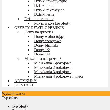
Działki inwestycyjne
Działki rolne
Działki rekreacyjne
Działki leśne
Działki na zamianę
Pokaż wszystkie oferty
OFERTY DEWELOPERSKIE
Domy na sprzedaż
Domy wolnostojąc
Domy szeregowe
Domy bliźniaki
Domy 1/2
Domy 1/4
Mieszkania na sprzedaż
Mieszkania 1-pokojowe
Mieszkania 2-pokojowe
Mieszkania 3-pokojowe
Mieszkania 4-pokojowe i więcej
ARTYKUŁY
KONTAKT
Wyszukiwarka
Typ oferty
Typ oferty