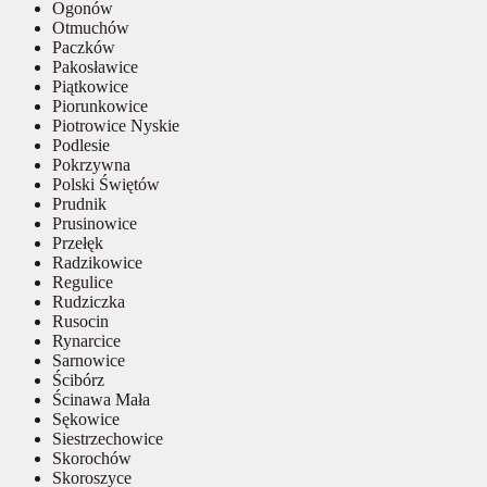
Ogonów
Otmuchów
Paczków
Pakosławice
Piątkowice
Piorunkowice
Piotrowice Nyskie
Podlesie
Pokrzywna
Polski Świętów
Prudnik
Prusinowice
Przełęk
Radzikowice
Regulice
Rudziczka
Rusocin
Rynarcice
Sarnowice
Ścibórz
Ścinawa Mała
Sękowice
Siestrzechowice
Skorochów
Skoroszyce