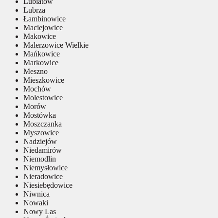
Lubiatów
Lubrza
Łambinowice
Maciejowice
Makowice
Malerzowice Wielkie
Mańkowice
Markowice
Meszno
Mieszkowice
Mochów
Molestowice
Morów
Mostówka
Moszczanka
Myszowice
Nadziejów
Niedamirów
Niemodlin
Niemysłowice
Nieradowice
Niesiebędowice
Niwnica
Nowaki
Nowy Las