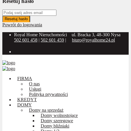
Resetuj hasło
Resetuj hasło
Powrót do logowania
Royal Home Nieruchomości
ul. Bracka 3, 48-300 Nysa
502 601 458
|
502 601 459
|
biuro@royalhome24.pl
Social Media:
FIRMA
O nas
Usługi
Polityka prywatności
KREDYT
DOMY
Domy na sprzedaż
Domy wolnostojące
Domy szeregowe
Domy bliźniaki