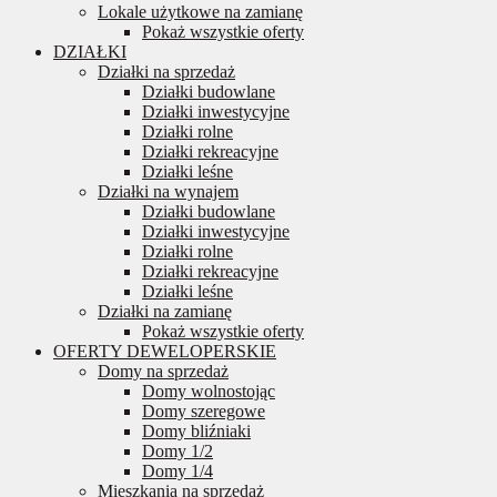
Lokale użytkowe na zamianę
Pokaż wszystkie oferty
DZIAŁKI
Działki na sprzedaż
Działki budowlane
Działki inwestycyjne
Działki rolne
Działki rekreacyjne
Działki leśne
Działki na wynajem
Działki budowlane
Działki inwestycyjne
Działki rolne
Działki rekreacyjne
Działki leśne
Działki na zamianę
Pokaż wszystkie oferty
OFERTY DEWELOPERSKIE
Domy na sprzedaż
Domy wolnostojąc
Domy szeregowe
Domy bliźniaki
Domy 1/2
Domy 1/4
Mieszkania na sprzedaż