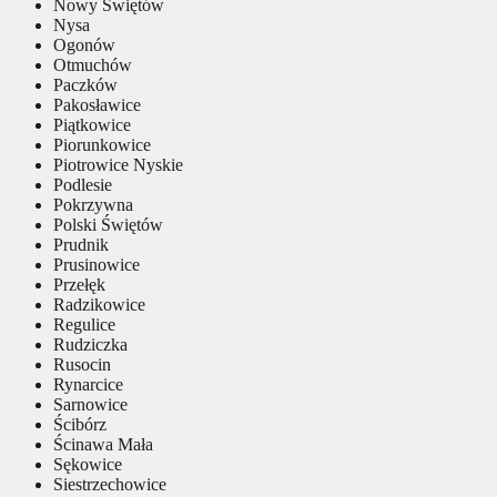
Nowy Świętów
Nysa
Ogonów
Otmuchów
Paczków
Pakosławice
Piątkowice
Piorunkowice
Piotrowice Nyskie
Podlesie
Pokrzywna
Polski Świętów
Prudnik
Prusinowice
Przełęk
Radzikowice
Regulice
Rudziczka
Rusocin
Rynarcice
Sarnowice
Ścibórz
Ścinawa Mała
Sękowice
Siestrzechowice