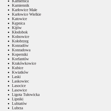
Kamienica
Kamiennik
Karłowice Małe
Karłowice Wielkie
Katowice
Kępnica
Kijów
Kłodobok
Kolnowice
Kołobrzeg
Konradów
Konradowa
Koperniki
Korfantów
Krakówkowice
Kubice
Kwiatków
Laski
Laskowiec
Lasocice
Lasowice
Ligota Tułowicka
Lipniki
Lubiatów
Lubrza