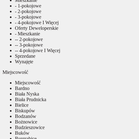
Mieszkanie
- 1-pokojowe
- 2-pokojowe
- 3-pokojowe
- 4-pokojowe I Więcej
Oferty Deweloperskie
- Mieszkanie
-- 2-pokojowe
-- 3-pokojowe
-- 4-pokojowe I Więcej
Sprzedane
Wynajęte
Miejscowość
Miejscowość
Bardno
Biała Nyska
Biała Prudnicka
Bielice
Biskupów
Bodzanów
Bożnowice
Budzieszowice
Buków
Burgrabice