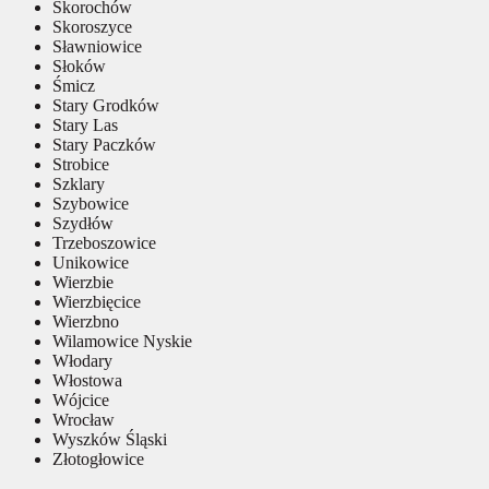
Skorochów
Skoroszyce
Sławniowice
Słoków
Śmicz
Stary Grodków
Stary Las
Stary Paczków
Strobice
Szklary
Szybowice
Szydłów
Trzeboszowice
Unikowice
Wierzbie
Wierzbięcice
Wierzbno
Wilamowice Nyskie
Włodary
Włostowa
Wójcice
Wrocław
Wyszków Śląski
Złotogłowice