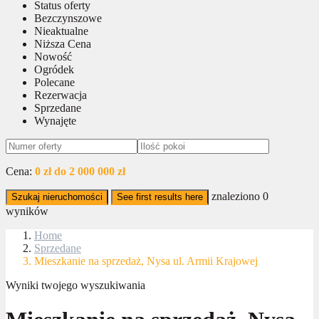
Status oferty
Bezczynszowe
Nieaktualne
Niższa Cena
Nowość
Ogródek
Polecane
Rezerwacja
Sprzedane
Wynajęte
Cena:
0 zł do 2 000 000 zł
znaleziono
0
Szukaj nieruchomości
See first results here
wyników
Home
Sprzedane
Mieszkanie na sprzedaż, Nysa ul. Armii Krajowej
Wyniki twojego wyszukiwania