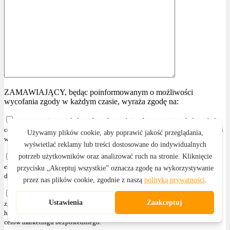
ZAMAWIAJĄCY, będąc poinformowanym o możliwości
wycofania zgody w każdym czasie, wyraża zgodę na:
przetwarzanie swoich danych osobowych i wykorzystanie tych danych do
celów marketingowych PRZEDSIĘBIORCY, zgodnie z przepisami wskazanymi
w § 4 ust. 2
otrzymywanie informacji handlowych za pomocą środków komunikacji
elektronicznej, zgodnie z ustawą z dnia 18 lipca 2002r. o świadczeniu usług
drogą elektroniczną (Dz. U. z 2020r. poz. 344 z późniejszymi zmianami )
przetwarzanie swoich danych osobowych i wykorzystanie tych danych,
zgodnie z przepisami wskazanymi w § 4 ust. 2 , w celu przesyłania informacji
handlowych oraz używania telekomunikacyjnych urządzeń końcowych dla
celów marketingu bezpośredniego."