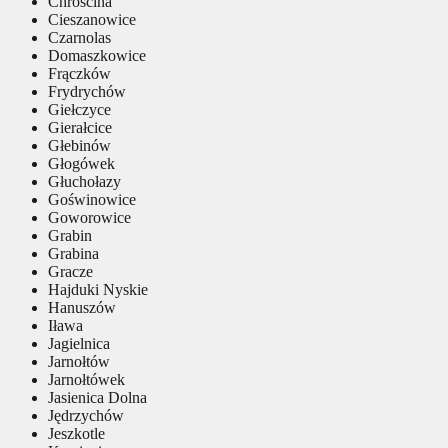
Chróścina
Cieszanowice
Czarnolas
Domaszkowice
Frączków
Frydrychów
Giełczyce
Gierałcice
Głebinów
Głogówek
Głuchołazy
Goświnowice
Goworowice
Grabin
Grabina
Gracze
Hajduki Nyskie
Hanuszów
Iława
Jagielnica
Jarnołtów
Jarnołtówek
Jasienica Dolna
Jędrzychów
Jeszkotle