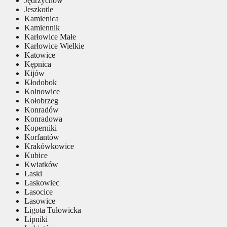
Jędrzychów
Jeszkotle
Kamienica
Kamiennik
Karłowice Małe
Karłowice Wielkie
Katowice
Kępnica
Kijów
Kłodobok
Kolnowice
Kołobrzeg
Konradów
Konradowa
Koperniki
Korfantów
Krakówkowice
Kubice
Kwiatków
Laski
Laskowiec
Lasocice
Lasowice
Ligota Tułowicka
Lipniki