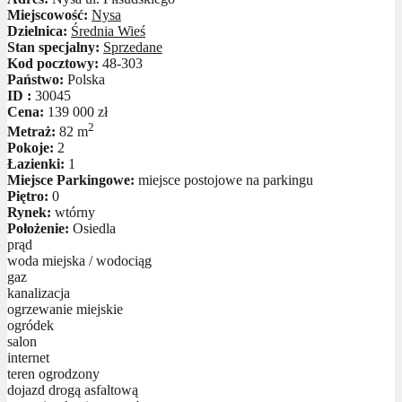
Miejscowość:
Nysa
Dzielnica:
Średnia Wieś
Stan specjalny:
Sprzedane
Kod pocztowy:
48-303
Państwo:
Polska
ID :
30045
Cena:
139 000 zł
2
Metraż:
82 m
Pokoje:
2
Łazienki:
1
Miejsce Parkingowe:
miejsce postojowe na parkingu
Piętro:
0
Rynek:
wtórny
Położenie:
Osiedla
prąd
woda miejska / wodociąg
gaz
kanalizacja
ogrzewanie miejskie
ogródek
salon
internet
teren ogrodzony
dojazd drogą asfaltową