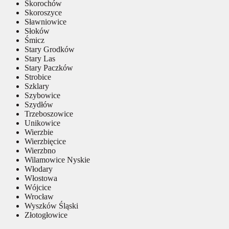
Skorochów
Skoroszyce
Sławniowice
Słoków
Śmicz
Stary Grodków
Stary Las
Stary Paczków
Strobice
Szklary
Szybowice
Szydłów
Trzeboszowice
Unikowice
Wierzbie
Wierzbięcice
Wierzbno
Wilamowice Nyskie
Włodary
Włostowa
Wójcice
Wrocław
Wyszków Śląski
Złotogłowice