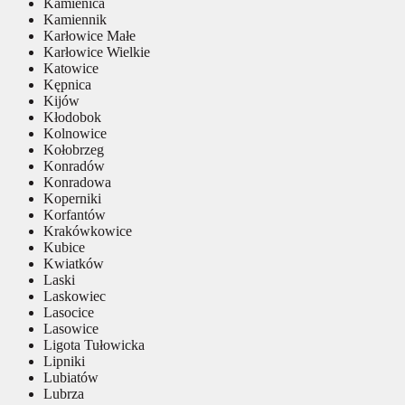
Kamienica
Kamiennik
Karłowice Małe
Karłowice Wielkie
Katowice
Kępnica
Kijów
Kłodobok
Kolnowice
Kołobrzeg
Konradów
Konradowa
Koperniki
Korfantów
Krakówkowice
Kubice
Kwiatków
Laski
Laskowiec
Lasocice
Lasowice
Ligota Tułowicka
Lipniki
Lubiatów
Lubrza