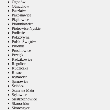
Ogonów
Otmuchów
Paczków
Pakosławice
Piątkowice
Piorunkowice
Piotrowice Nyskie
Podlesie
Pokrzywna
Polski Świętów
Prudnik
Prusinowice
Przełęk
Radzikowice
Regulice
Rudziczka
Rusocin
Rynarcice
Sarnowice
Ścibórz
Ścinawa Mała
Sękowice
Siestrzechowice
Skorochów
Skoroszyce