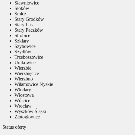
Sławniowice
Słoków
Śmicz
Stary Grodków
Stary Las
Stary Paczków
Strobice
Szklary
Szybowice
Szydłów
Trzeboszowice
Unikowice
Wierzbie
Wierzbięcice
Wierzbno
Wilamowice Nyskie
Włodary
Włostowa
Wójcice
Wrocław
Wyszków Śląski
Złotogłowice
Status oferty