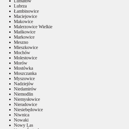
Lubiatów
Lubrza
Łambinowice
Maciejowice
Makowice
Malerzowice Wielkie
Mańkowice
Markowice
Meszno
Mieszkowice
Mochów
Molestowice
Morów
Mostówka
Moszczanka
Myszowice
Nadziejów
Niedamirów
Niemodlin
Niemysłowice
Nieradowice
Niesiebędowice
Niwnica
Nowaki
Nowy Las