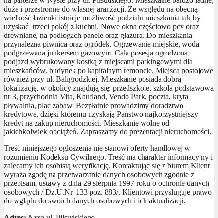
na parterze w Nysie przy ul. Piłsudskiego. Mieszkanie bardzo ładne,
duże i przestronne do własnej aranżacji. Ze względu na obecną
wielkość łazienki istnieje możliwość podziału mieszkania tak by
uzyskać trzeci pokój z kuchni. Nowe okna częściowo pcv oraz
drewniane, na podłogach panele oraz glazura. Do mieszkania
przynależna piwnica oraz ogródek. Ogrzewanie miejskie, woda
podgrzewana junkersem gazowym. Cała posesja ogrodzona,
podjazd wybrukowany kostką z miejscami parkingowymi dla
mieszkańców, budynek po kapitalnym remoncie. Miejsca postojowe
również przy ul. Baligrodzkiej. Mieszkanie posiada dobrą
lokalizację, w okolicy znajdują się: przedszkole, szkoła podstawowa
nr 3, przychodnia Vita, Kaufland, Vendo Park, poczta, kryta
pływalnia, plac zabaw. Bezpłatnie prowadzimy doradztwo
kredytowe, dzięki któremu uzyskają Państwo najkorzystniejszy
kredyt na zakup nieruchomości. Mieszkanie wolne od
jakichkolwiek obciążeń. Zapraszamy do prezentacji nieruchomości.
Treść niniejszego ogłoszenia nie stanowi oferty handlowej w
rozumieniu Kodeksu Cywilnego. Treść ma charakter informacyjny i
zalecamy ich osobistą weryfikację. Kontaktując się z biurem Klient
wyraża zgodę na przetwarzanie danych osobowych zgodnie z
przepisami ustawy z dnia 29 sierpnia 1997 roku o ochronie danych
osobowych / Dz.U.Nr. 133 poz. 883/. Klientowi przysługuje prawo
do wglądu do swoich danych osobowych i ich aktualizacji.
Adres:
Nysa ul. Piłsudskiego