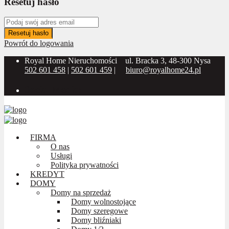
Resetuj hasło
Resetuj hasło
Powrót do logowania
Royal Home Nieruchomości
ul. Bracka 3, 48-300 Nysa
502 601 458
|
502 601 459
|
biuro@royalhome24.pl
Social Media:
FIRMA
O nas
Usługi
Polityka prywatności
KREDYT
DOMY
Domy na sprzedaż
Domy wolnostojące
Domy szeregowe
Domy bliźniaki