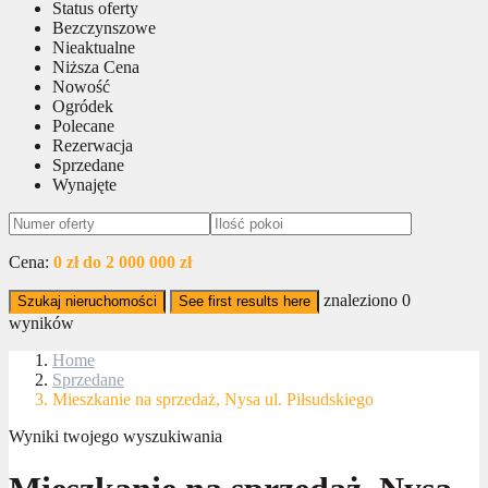
Status oferty
Bezczynszowe
Nieaktualne
Niższa Cena
Nowość
Ogródek
Polecane
Rezerwacja
Sprzedane
Wynajęte
Cena:
0 zł do 2 000 000 zł
znaleziono
0
Szukaj nieruchomości
See first results here
wyników
Home
Sprzedane
Mieszkanie na sprzedaż, Nysa ul. Piłsudskiego
Wyniki twojego wyszukiwania