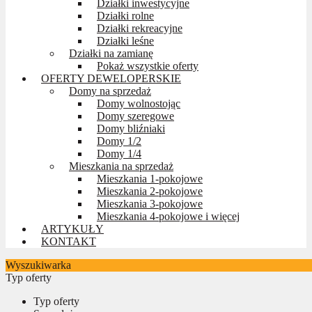
Działki inwestycyjne
Działki rolne
Działki rekreacyjne
Działki leśne
Działki na zamianę
Pokaż wszystkie oferty
OFERTY DEWELOPERSKIE
Domy na sprzedaż
Domy wolnostojąc
Domy szeregowe
Domy bliźniaki
Domy 1/2
Domy 1/4
Mieszkania na sprzedaż
Mieszkania 1-pokojowe
Mieszkania 2-pokojowe
Mieszkania 3-pokojowe
Mieszkania 4-pokojowe i więcej
ARTYKUŁY
KONTAKT
Wyszukiwarka
Typ oferty
Typ oferty