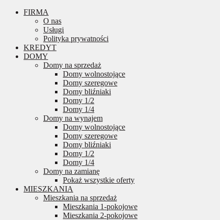
FIRMA
O nas
Usługi
Polityka prywatności
KREDYT
DOMY
Domy na sprzedaż
Domy wolnostojące
Domy szeregowe
Domy bliźniaki
Domy 1/2
Domy 1/4
Domy na wynajem
Domy wolnostojące
Domy szeregowe
Domy bliźniaki
Domy 1/2
Domy 1/4
Domy na zamianę
Pokaż wszystkie oferty
MIESZKANIA
Mieszkania na sprzedaż
Mieszkania 1-pokojowe
Mieszkania 2-pokojowe