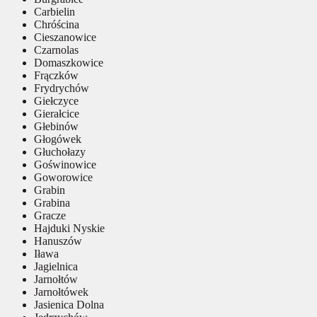
Carbielin
Chróścina
Cieszanowice
Czarnolas
Domaszkowice
Frączków
Frydrychów
Giełczyce
Gierałcice
Głebinów
Głogówek
Głuchołazy
Goświnowice
Goworowice
Grabin
Grabina
Gracze
Hajduki Nyskie
Hanuszów
Iława
Jagielnica
Jarnołtów
Jarnołtówek
Jasienica Dolna