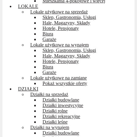
Mieszkania 4-pokojowe i więcej
LOKALE
Lokale użytkowe na sprzedaż
Sklep, Gastronomia, Usługi
Hale, Magazyny, Składy
Hotele, Pensjonaty
Biura
Garaże
Lokale użytkowe na wynajem
Sklep, Gastronomia, Usługi
Hale, Magazyny, Składy
Hotele, Pensjonaty
Biura
Garaże
Lokale użytkowe na zamianę
Pokaż wszystkie oferty
DZIAŁKI
Działki na sprzedaż
Działki budowlane
Działki inwestycyjne
Działki rolne
Działki rekreacyjne
Działki leśne
Działki na wynajem
Działki budowlane