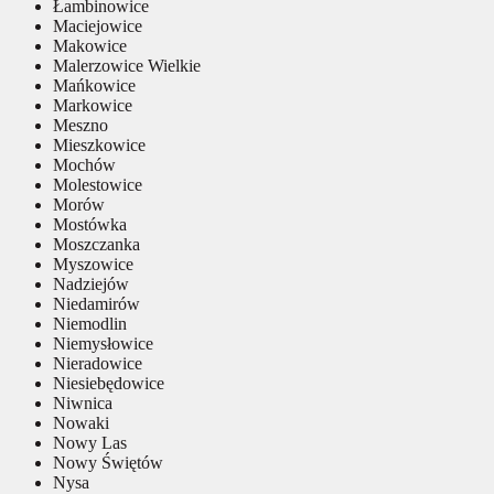
Łambinowice
Maciejowice
Makowice
Malerzowice Wielkie
Mańkowice
Markowice
Meszno
Mieszkowice
Mochów
Molestowice
Morów
Mostówka
Moszczanka
Myszowice
Nadziejów
Niedamirów
Niemodlin
Niemysłowice
Nieradowice
Niesiebędowice
Niwnica
Nowaki
Nowy Las
Nowy Świętów
Nysa