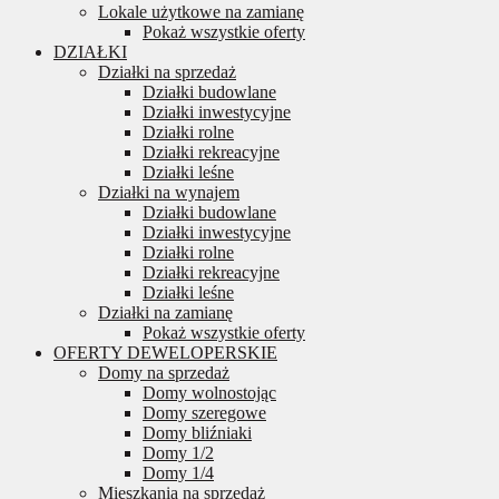
Lokale użytkowe na zamianę
Pokaż wszystkie oferty
DZIAŁKI
Działki na sprzedaż
Działki budowlane
Działki inwestycyjne
Działki rolne
Działki rekreacyjne
Działki leśne
Działki na wynajem
Działki budowlane
Działki inwestycyjne
Działki rolne
Działki rekreacyjne
Działki leśne
Działki na zamianę
Pokaż wszystkie oferty
OFERTY DEWELOPERSKIE
Domy na sprzedaż
Domy wolnostojąc
Domy szeregowe
Domy bliźniaki
Domy 1/2
Domy 1/4
Mieszkania na sprzedaż