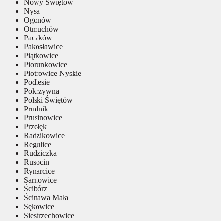
Nowy Świętów
Nysa
Ogonów
Otmuchów
Paczków
Pakosławice
Piątkowice
Piorunkowice
Piotrowice Nyskie
Podlesie
Pokrzywna
Polski Świętów
Prudnik
Prusinowice
Przełęk
Radzikowice
Regulice
Rudziczka
Rusocin
Rynarcice
Sarnowice
Ścibórz
Ścinawa Mała
Sękowice
Siestrzechowice