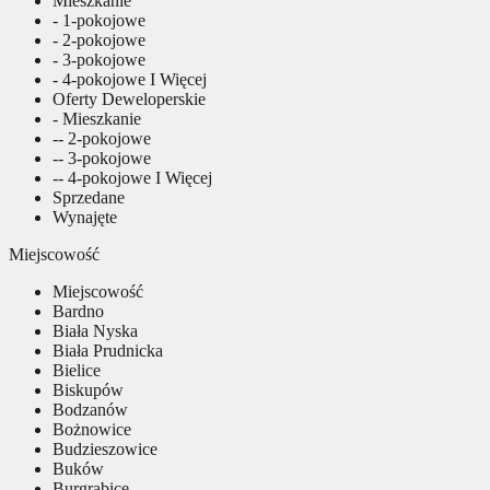
Mieszkanie
- 1-pokojowe
- 2-pokojowe
- 3-pokojowe
- 4-pokojowe I Więcej
Oferty Deweloperskie
- Mieszkanie
-- 2-pokojowe
-- 3-pokojowe
-- 4-pokojowe I Więcej
Sprzedane
Wynajęte
Miejscowość
Miejscowość
Bardno
Biała Nyska
Biała Prudnicka
Bielice
Biskupów
Bodzanów
Bożnowice
Budzieszowice
Buków
Burgrabice