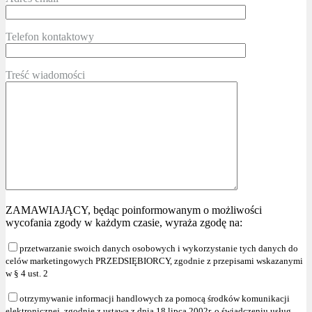
Telefon kontaktowy
Treść wiadomości
ZAMAWIAJĄCY, będąc poinformowanym o możliwości
wycofania zgody w każdym czasie, wyraża zgodę na:
przetwarzanie swoich danych osobowych i wykorzystanie tych danych do
celów marketingowych PRZEDSIĘBIORCY, zgodnie z przepisami wskazanymi
w § 4 ust. 2
otrzymywanie informacji handlowych za pomocą środków komunikacji
elektronicznej, zgodnie z ustawą z dnia 18 lipca 2002r. o świadczeniu usług