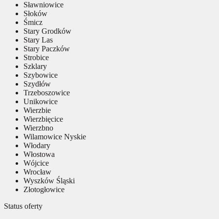
Sławniowice
Słoków
Śmicz
Stary Grodków
Stary Las
Stary Paczków
Strobice
Szklary
Szybowice
Szydłów
Trzeboszowice
Unikowice
Wierzbie
Wierzbięcice
Wierzbno
Wilamowice Nyskie
Włodary
Włostowa
Wójcice
Wrocław
Wyszków Śląski
Złotogłowice
Status oferty