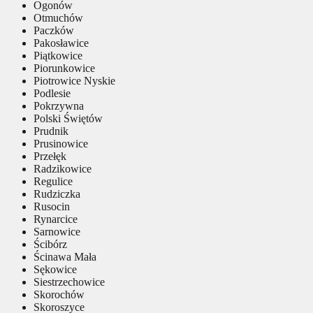
Ogonów
Otmuchów
Paczków
Pakosławice
Piątkowice
Piorunkowice
Piotrowice Nyskie
Podlesie
Pokrzywna
Polski Świętów
Prudnik
Prusinowice
Przełęk
Radzikowice
Regulice
Rudziczka
Rusocin
Rynarcice
Sarnowice
Ścibórz
Ścinawa Mała
Sękowice
Siestrzechowice
Skorochów
Skoroszyce