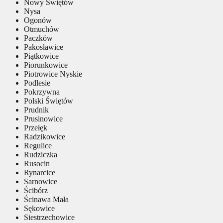
Nowy Świętów
Nysa
Ogonów
Otmuchów
Paczków
Pakosławice
Piątkowice
Piorunkowice
Piotrowice Nyskie
Podlesie
Pokrzywna
Polski Świętów
Prudnik
Prusinowice
Przełęk
Radzikowice
Regulice
Rudziczka
Rusocin
Rynarcice
Sarnowice
Ścibórz
Ścinawa Mała
Sękowice
Siestrzechowice