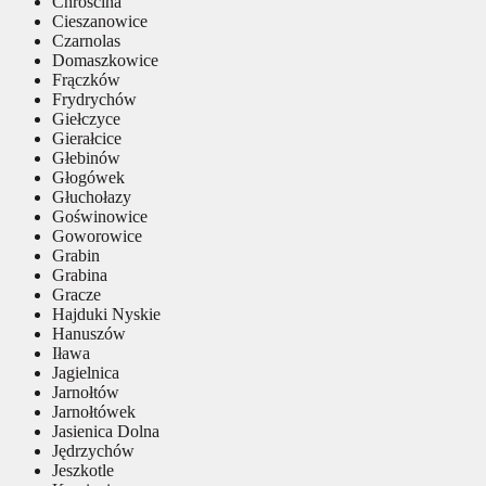
Chróścina
Cieszanowice
Czarnolas
Domaszkowice
Frączków
Frydrychów
Giełczyce
Gierałcice
Głebinów
Głogówek
Głuchołazy
Goświnowice
Goworowice
Grabin
Grabina
Gracze
Hajduki Nyskie
Hanuszów
Iława
Jagielnica
Jarnołtów
Jarnołtówek
Jasienica Dolna
Jędrzychów
Jeszkotle