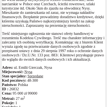
narciarskie w Polsce oraz Czechach, ścieżki rowerowe, szlaki
turystyczne itd. Około 5km do zjazdu na obwodnicę Nysy.
Mieszkanie do zamieszkania od zaraz, nie wymaga nakładów
finansowych. Bezpłatnie prowadzimy doradztwo kredytowe, dzięki
któremu uzyskają Państwo najkorzystniejszy kredyt na zakup
nieruchomości. Zapraszamy na prezentację nieruchomości.
Treść niniejszego ogłoszenia nie stanowi oferty handlowej w
rozumieniu Kodeksu Cywilnego. Treść ma charakter informacyjny i
zalecamy ich osobistą weryfikację. Kontaktując się z biurem Klient
wyraża zgodę na przetwarzanie danych osobowych zgodnie z
przepisami ustawy z dnia 29 sierpnia 1997 roku o ochronie danych
osobowych / Dz.U.Nr. 133 poz. 883/. Klientowi przysługuje prawo
do wglądu do swoich danych osobowych i ich aktualizacji.
Adres:
ul. Emilii Gierczak, Nysa
Miejscowość:
Nysa
Stan specjalny:
Sprzedane
Kod pocztowy:
48-300
Państwo:
Polska
ID :
26832
Cena:
95 000 zł
99000
2
Metraż:
27 m
Pokoje:
1