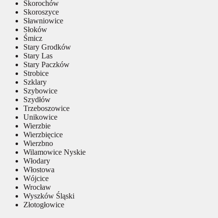
Skorochów
Skoroszyce
Sławniowice
Słoków
Śmicz
Stary Grodków
Stary Las
Stary Paczków
Strobice
Szklary
Szybowice
Szydłów
Trzeboszowice
Unikowice
Wierzbie
Wierzbięcice
Wierzbno
Wilamowice Nyskie
Włodary
Włostowa
Wójcice
Wrocław
Wyszków Śląski
Złotogłowice