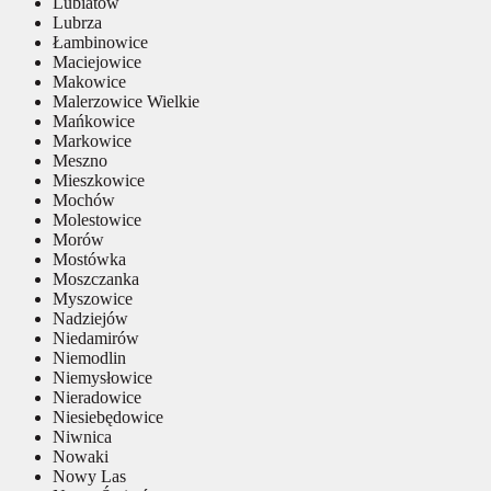
Lubiatów
Lubrza
Łambinowice
Maciejowice
Makowice
Malerzowice Wielkie
Mańkowice
Markowice
Meszno
Mieszkowice
Mochów
Molestowice
Morów
Mostówka
Moszczanka
Myszowice
Nadziejów
Niedamirów
Niemodlin
Niemysłowice
Nieradowice
Niesiebędowice
Niwnica
Nowaki
Nowy Las