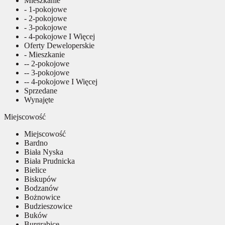
Mieszkanie
- 1-pokojowe
- 2-pokojowe
- 3-pokojowe
- 4-pokojowe I Więcej
Oferty Deweloperskie
- Mieszkanie
-- 2-pokojowe
-- 3-pokojowe
-- 4-pokojowe I Więcej
Sprzedane
Wynajęte
Miejscowość
Miejscowość
Bardno
Biała Nyska
Biała Prudnicka
Bielice
Biskupów
Bodzanów
Bożnowice
Budzieszowice
Buków
Burgrabice