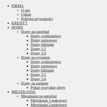
FIRMA
O nas
Usługi
Polityka prywatności
KREDYT
DOMY
Domy na sprzedaż
Domy wolnostojące
Domy szeregowe
Domy bliźniaki
Domy 1/2
Domy 1/4
Domy na wynajem
Domy wolnostojące
Domy szeregowe
Domy bliźniaki
Domy 1/2
Domy 1/4
Domy na zamianę
Pokaż wszystkie oferty
MIESZKANIA
Mieszkania na sprzedaż
Mieszkania 1-pokojowe
Mieszkania 2-pokojowe