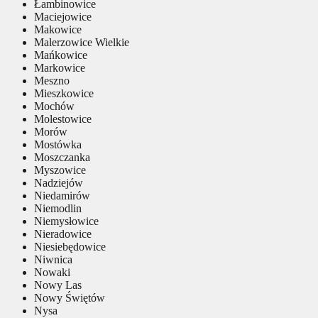
Łambinowice
Maciejowice
Makowice
Malerzowice Wielkie
Mańkowice
Markowice
Meszno
Mieszkowice
Mochów
Molestowice
Morów
Mostówka
Moszczanka
Myszowice
Nadziejów
Niedamirów
Niemodlin
Niemysłowice
Nieradowice
Niesiebędowice
Niwnica
Nowaki
Nowy Las
Nowy Świętów
Nysa