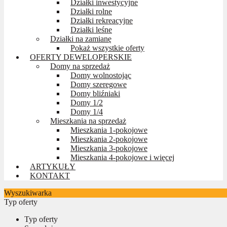
Działki inwestycyjne
Działki rolne
Działki rekreacyjne
Działki leśne
Działki na zamianę
Pokaż wszystkie oferty
OFERTY DEWELOPERSKIE
Domy na sprzedaż
Domy wolnostojąc
Domy szeregowe
Domy bliźniaki
Domy 1/2
Domy 1/4
Mieszkania na sprzedaż
Mieszkania 1-pokojowe
Mieszkania 2-pokojowe
Mieszkania 3-pokojowe
Mieszkania 4-pokojowe i więcej
ARTYKUŁY
KONTAKT
Wyszukiwarka
Typ oferty
Typ oferty