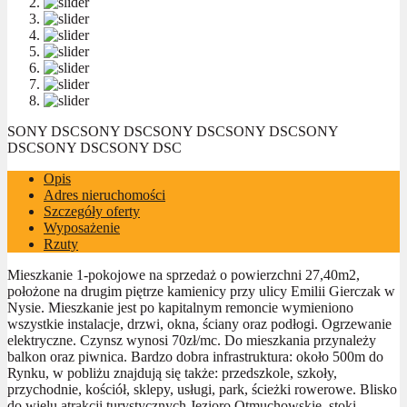
SONY DSC
SONY DSC
SONY DSC
SONY DSC
SONY
DSC
SONY DSC
SONY DSC
Opis
Adres nieruchomości
Szczegóły oferty
Wyposażenie
Rzuty
Mieszkanie 1-pokojowe na sprzedaż o powierzchni 27,40m2,
położone na drugim piętrze kamienicy przy ulicy Emilii Gierczak w
Nysie. Mieszkanie jest po kapitalnym remoncie wymieniono
wszystkie instalacje, drzwi, okna, ściany oraz podłogi. Ogrzewanie
elektryczne. Czynsz wynosi 70zł/mc. Do mieszkania przynależy
balkon oraz piwnica. Bardzo dobra infrastruktura: około 500m do
Rynku, w pobliżu znajdują się także: przedszkole, szkoły,
przychodnie, kościół, sklepy, usługi, park, ścieżki rowerowe. Blisko
do wielu atrakcji turystycznych Jezioro Otmuchowskie, stoki