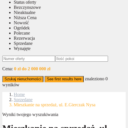
Status oferty
Bezczynszowe
Nieaktualne
Niższa Cena
Nowość
Ogródek
Polecane
Rezerwacja
Sprzedane
Wynajęte
Cena:
0 zł do 2 000 000 zł
znaleziono
0
Szukaj nieruchomości
See first results here
wyników
Home
Sprzedane
Mieszkanie na sprzedaż, ul. E.Gierczak Nysa
Wyniki twojego wyszukiwania