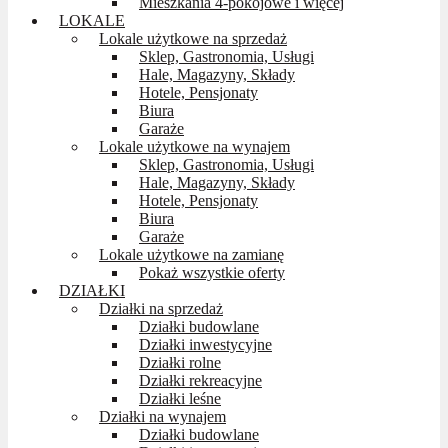
Mieszkania 4-pokojowe i więcej
LOKALE
Lokale użytkowe na sprzedaż
Sklep, Gastronomia, Usługi
Hale, Magazyny, Składy
Hotele, Pensjonaty
Biura
Garaże
Lokale użytkowe na wynajem
Sklep, Gastronomia, Usługi
Hale, Magazyny, Składy
Hotele, Pensjonaty
Biura
Garaże
Lokale użytkowe na zamianę
Pokaż wszystkie oferty
DZIAŁKI
Działki na sprzedaż
Działki budowlane
Działki inwestycyjne
Działki rolne
Działki rekreacyjne
Działki leśne
Działki na wynajem
Działki budowlane