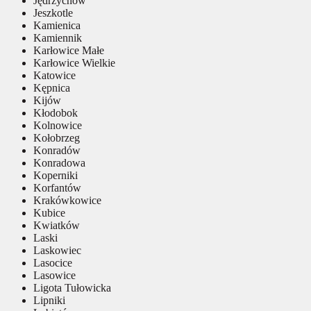
Jędrzychów
Jeszkotle
Kamienica
Kamiennik
Karłowice Małe
Karłowice Wielkie
Katowice
Kępnica
Kijów
Kłodobok
Kolnowice
Kołobrzeg
Konradów
Konradowa
Koperniki
Korfantów
Krakówkowice
Kubice
Kwiatków
Laski
Laskowiec
Lasocice
Lasowice
Ligota Tułowicka
Lipniki