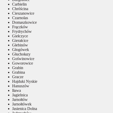
Carbielin
Chróścina
Cieszanowice
Czarnolas
Domaszkowice
Frączków
Frydrychów
Giełczyce
Gierałcice
Głebinów
Głogówek
Głuchołazy
Goświnowice
Goworowice
Grabin
Grabina
Gracze
Hajduki Nyskie
Hanuszów
Iława
Jagielnica
Jarnołtów
Jarnołtówek
Jasienica Dolna