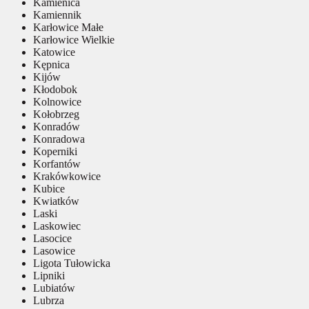
Kamienica
Kamiennik
Karłowice Małe
Karłowice Wielkie
Katowice
Kępnica
Kijów
Kłodobok
Kolnowice
Kołobrzeg
Konradów
Konradowa
Koperniki
Korfantów
Krakówkowice
Kubice
Kwiatków
Laski
Laskowiec
Lasocice
Lasowice
Ligota Tułowicka
Lipniki
Lubiatów
Lubrza