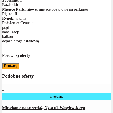
Sypialnie:
1
Łazienki:
1
Miejsce Parkingowe:
miejsce postojowe na parkingu
Piętro:
II
Rynek:
wtórny
Położenie:
Centrum
prąd
kanalizacja
balkon
dojazd drogą asfaltową
Porównaj oferty
Porównaj
Podobne oferty
+
sprzedane
Mieszkanie na sprzedaż, Nysa ul. Wasylewskiego