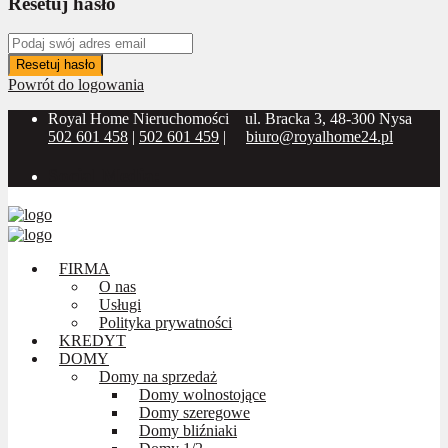
Resetuj hasło
Resetuj hasło
Powrót do logowania
Royal Home Nieruchomości
ul. Bracka 3, 48-300 Nysa
502 601 458
|
502 601 459
|
biuro@royalhome24.pl
Social Media:
FIRMA
O nas
Usługi
Polityka prywatności
KREDYT
DOMY
Domy na sprzedaż
Domy wolnostojące
Domy szeregowe
Domy bliźniaki