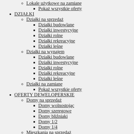
Lokale użytkowe na zamianę
Pokaż wszystkie oferty
DZIAŁKI
Działki na sprzedaż
Działki budowlane
Działki inwestycyjne
Działki rolne
Działki rekreacyjne
Działki leśne
Działki na wynajem
Działki budowlane
Działki inwestycyjne
Działki rolne
Działki rekreacyjne
Działki leśne
Działki na zamianę
Pokaż wszystkie oferty
OFERTY DEWELOPERSKIE
Domy na sprzedaż
Domy wolnostojąc
Domy szeregowe
Domy bliźniaki
Domy 1/2
Domy 1/4
Mieszkania na sprzedaż