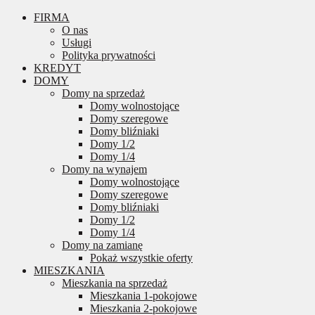
FIRMA
O nas
Usługi
Polityka prywatności
KREDYT
DOMY
Domy na sprzedaż
Domy wolnostojące
Domy szeregowe
Domy bliźniaki
Domy 1/2
Domy 1/4
Domy na wynajem
Domy wolnostojące
Domy szeregowe
Domy bliźniaki
Domy 1/2
Domy 1/4
Domy na zamianę
Pokaż wszystkie oferty
MIESZKANIA
Mieszkania na sprzedaż
Mieszkania 1-pokojowe
Mieszkania 2-pokojowe