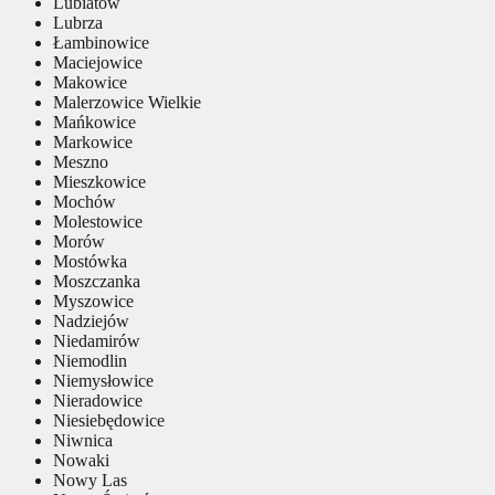
Lubiatów
Lubrza
Łambinowice
Maciejowice
Makowice
Malerzowice Wielkie
Mańkowice
Markowice
Meszno
Mieszkowice
Mochów
Molestowice
Morów
Mostówka
Moszczanka
Myszowice
Nadziejów
Niedamirów
Niemodlin
Niemysłowice
Nieradowice
Niesiebędowice
Niwnica
Nowaki
Nowy Las