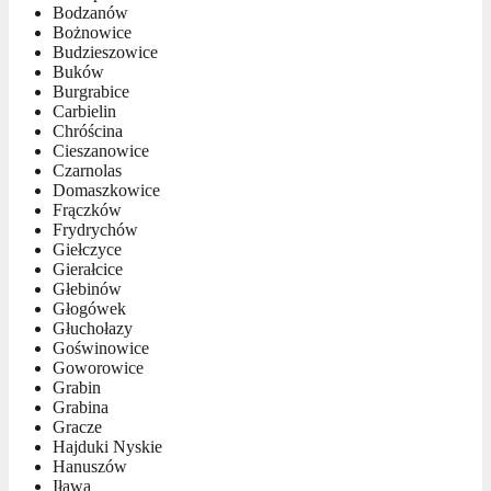
Bodzanów
Bożnowice
Budzieszowice
Buków
Burgrabice
Carbielin
Chróścina
Cieszanowice
Czarnolas
Domaszkowice
Frączków
Frydrychów
Giełczyce
Gierałcice
Głebinów
Głogówek
Głuchołazy
Goświnowice
Goworowice
Grabin
Grabina
Gracze
Hajduki Nyskie
Hanuszów
Iława