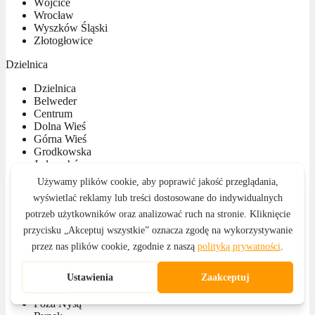
Wójcice
Wrocław
Wyszków Śląski
Złotogłowice
Dzielnica
Dzielnica
Belweder
Centrum
Dolna Wieś
Górna Wieś
Grodkowska
Jędrzychów
Os. Belweder Park
Os. Gałczyńskiego
Os. KEN
Os. Kościuszki
Os. Podzamcze Sektor A
Os. Podzamcze Sektor B
Os. Podzamcze Sektor C
Os. Południe
Os. Rodziewiczówny
Osiedla
Poza Nysą