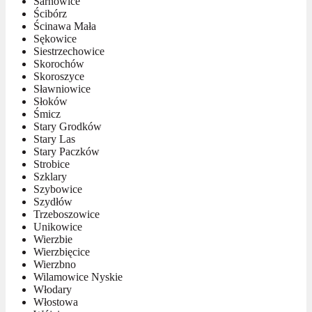
Sarnowice
Ścibórz
Ścinawa Mała
Sękowice
Siestrzechowice
Skorochów
Skoroszyce
Sławniowice
Słoków
Śmicz
Stary Grodków
Stary Las
Stary Paczków
Strobice
Szklary
Szybowice
Szydłów
Trzeboszowice
Unikowice
Wierzbie
Wierzbięcice
Wierzbno
Wilamowice Nyskie
Włodary
Włostowa