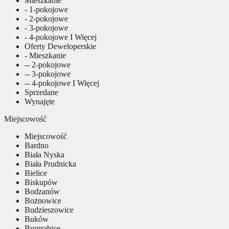
Mieszkanie
- 1-pokojowe
- 2-pokojowe
- 3-pokojowe
- 4-pokojowe I Więcej
Oferty Deweloperskie
- Mieszkanie
-- 2-pokojowe
-- 3-pokojowe
-- 4-pokojowe I Więcej
Sprzedane
Wynajęte
Miejscowość
Miejscowość
Bardno
Biała Nyska
Biała Prudnicka
Bielice
Biskupów
Bodzanów
Bożnowice
Budzieszowice
Buków
Burgrabice