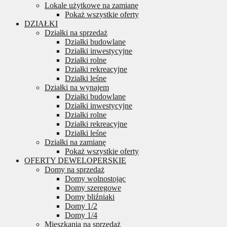
Lokale użytkowe na zamianę
Pokaż wszystkie oferty
DZIAŁKI
Działki na sprzedaż
Działki budowlane
Działki inwestycyjne
Działki rolne
Działki rekreacyjne
Działki leśne
Działki na wynajem
Działki budowlane
Działki inwestycyjne
Działki rolne
Działki rekreacyjne
Działki leśne
Działki na zamianę
Pokaż wszystkie oferty
OFERTY DEWELOPERSKIE
Domy na sprzedaż
Domy wolnostojąc
Domy szeregowe
Domy bliźniaki
Domy 1/2
Domy 1/4
Mieszkania na sprzedaż