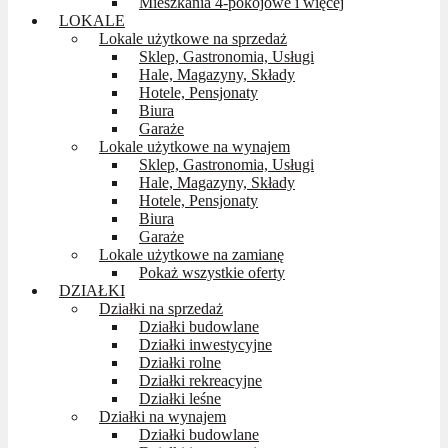
Mieszkania 4-pokojowe i więcej
LOKALE
Lokale użytkowe na sprzedaż
Sklep, Gastronomia, Usługi
Hale, Magazyny, Składy
Hotele, Pensjonaty
Biura
Garaże
Lokale użytkowe na wynajem
Sklep, Gastronomia, Usługi
Hale, Magazyny, Składy
Hotele, Pensjonaty
Biura
Garaże
Lokale użytkowe na zamianę
Pokaż wszystkie oferty
DZIAŁKI
Działki na sprzedaż
Działki budowlane
Działki inwestycyjne
Działki rolne
Działki rekreacyjne
Działki leśne
Działki na wynajem
Działki budowlane