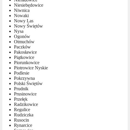
Niesiebędowice
Niwnica
Nowaki
Nowy Las
Nowy Świętów
Nysa
Ogonów
Otmuchów
Paczków
Pakosławice
Piątkowice
Piorunkowice
Piotrowice Nyskie
Podlesie
Pokrzywna
Polski Świętów
Prudnik
Prusinowice
Przełęk
Radzikowice
Regulice
Rudziczka
Rusocin
Rynarcice