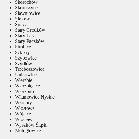
Skorochów
Skoroszyce
Sławniowice
Słoków
Śmicz
Stary Grodków
Stary Las
Stary Paczków
Strobice
Szklary
Szybowice
Szydłów
Trzeboszowice
Unikowice
Wierzbie
Wierzbięcice
Wierzbno
Wilamowice Nyskie
Włodary
Włostowa
Wójcice
Wrocław
Wyszków Śląski
Złotogłowice