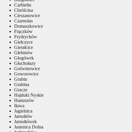
Carbielin
Chróścina
Cieszanowice
Czarnolas
Domaszkowice
Frączków
Frydrychów
Giełczyce
Gierałcice
Głebinów
Głogówek
Głuchołazy
Goświnowice
Goworowice
Grabin
Grabina
Gracze
Hajduki Nyskie
Hanuszów
Iława
Jagielnica
Jarnołtów
Jarnołtówek
Jasienica Dolna