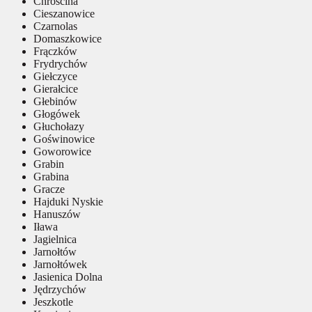
Chróścina
Cieszanowice
Czarnolas
Domaszkowice
Frączków
Frydrychów
Giełczyce
Gierałcice
Głebinów
Głogówek
Głuchołazy
Goświnowice
Goworowice
Grabin
Grabina
Gracze
Hajduki Nyskie
Hanuszów
Iława
Jagielnica
Jarnołtów
Jarnołtówek
Jasienica Dolna
Jędrzychów
Jeszkotle