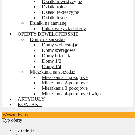
Działki inwestycyjne
Działki rolne
Działki rekreacyjne
Działki leśne
Działki na zamianę
Pokaż wszystkie oferty
OFERTY DEWELOPERSKIE
Domy na sprzedaż
Domy wolnostojąc
Domy szeregowe
Domy bliźniaki
Domy 1/2
Domy 1/4
Mieszkania na sprzedaż
Mieszkania 1-pokojowe
Mieszkania 2-pokojowe
Mieszkania 3-pokojowe
Mieszkania 4-pokojowe i więcej
ARTYKUŁY
KONTAKT
Wyszukiwarka
Typ oferty
Typ oferty