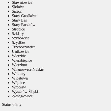
Sławniowice
Słoków
Śmicz
Stary Grodków
Stary Las
Stary Paczków
Strobice
Szklary
Szybowice
Szydłów
Trzeboszowice
Unikowice
Wierzbie
Wierzbięcice
Wierzbno
Wilamowice Nyskie
Włodary
Włostowa
Wójcice
Wrocław
Wyszków Śląski
Złotogłowice
Status oferty