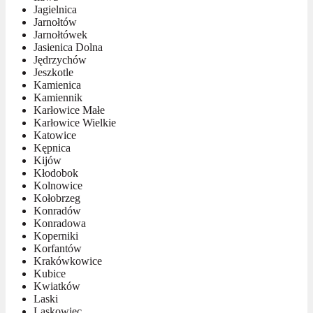
Jagielnica
Jarnołtów
Jarnołtówek
Jasienica Dolna
Jędrzychów
Jeszkotle
Kamienica
Kamiennik
Karłowice Małe
Karłowice Wielkie
Katowice
Kępnica
Kijów
Kłodobok
Kolnowice
Kołobrzeg
Konradów
Konradowa
Koperniki
Korfantów
Krakówkowice
Kubice
Kwiatków
Laski
Laskowiec