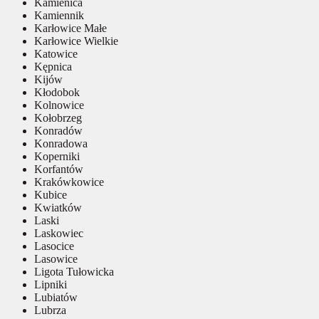
Kamienica
Kamiennik
Karłowice Małe
Karłowice Wielkie
Katowice
Kępnica
Kijów
Kłodobok
Kolnowice
Kołobrzeg
Konradów
Konradowa
Koperniki
Korfantów
Krakówkowice
Kubice
Kwiatków
Laski
Laskowiec
Lasocice
Lasowice
Ligota Tułowicka
Lipniki
Lubiatów
Lubrza