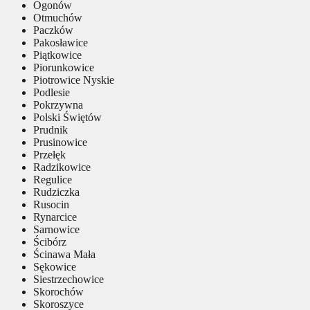
Ogonów
Otmuchów
Paczków
Pakosławice
Piątkowice
Piorunkowice
Piotrowice Nyskie
Podlesie
Pokrzywna
Polski Świętów
Prudnik
Prusinowice
Przełęk
Radzikowice
Regulice
Rudziczka
Rusocin
Rynarcice
Sarnowice
Ścibórz
Ścinawa Mała
Sękowice
Siestrzechowice
Skorochów
Skoroszyce