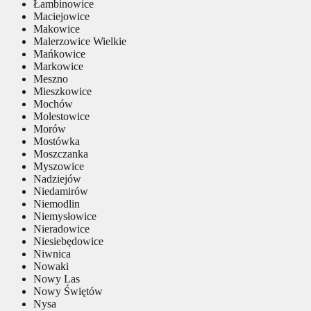
Łambinowice
Maciejowice
Makowice
Malerzowice Wielkie
Mańkowice
Markowice
Meszno
Mieszkowice
Mochów
Molestowice
Morów
Mostówka
Moszczanka
Myszowice
Nadziejów
Niedamirów
Niemodlin
Niemysłowice
Nieradowice
Niesiebędowice
Niwnica
Nowaki
Nowy Las
Nowy Świętów
Nysa