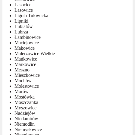
Lasocice
Lasowice
Ligota Tułowicka
Lipniki
Lubiatów
Lubrza
Łambinowice
Maciejowice
Makowice
Malerzowice Wielkie
Mańkowice
Markowice
Meszno
Mieszkowice
Mochów
Molestowice
Morów
Mostówka
Moszczanka
Myszowice
Nadziejów
Niedamirów
Niemodlin
Niemysłowice
Nieradowice