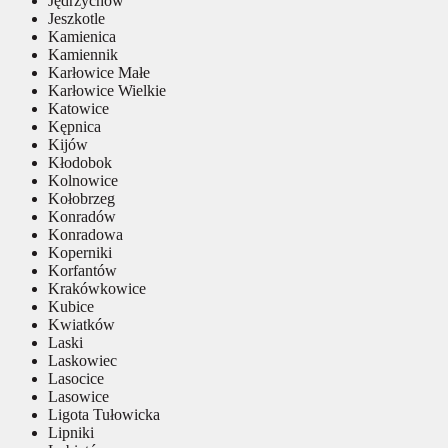
Jędrzychów
Jeszkotle
Kamienica
Kamiennik
Karłowice Małe
Karłowice Wielkie
Katowice
Kępnica
Kijów
Kłodobok
Kolnowice
Kołobrzeg
Konradów
Konradowa
Koperniki
Korfantów
Krakówkowice
Kubice
Kwiatków
Laski
Laskowiec
Lasocice
Lasowice
Ligota Tułowicka
Lipniki