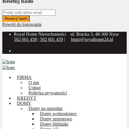
Resetuj hasło
Resetuj hasło
Powrót do logowania
Royal Home Nieruchomości
ul. Bracka 3, 48-300 Nysa
502 601 458
|
502 601 459
|
biuro@royalhome24.pl
Social Media:
FIRMA
O nas
Usługi
Polityka prywatności
KREDYT
DOMY
Domy na sprzedaż
Domy wolnostojące
Domy szeregowe
Domy bliźniaki