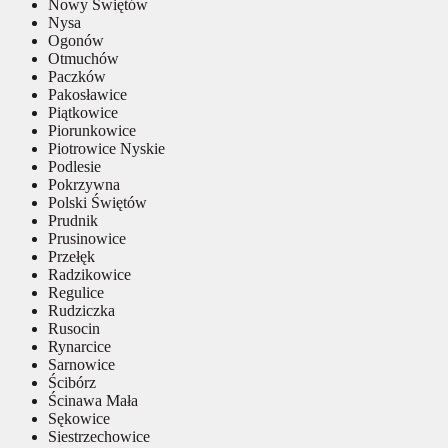
Nowy Świętów
Nysa
Ogonów
Otmuchów
Paczków
Pakosławice
Piątkowice
Piorunkowice
Piotrowice Nyskie
Podlesie
Pokrzywna
Polski Świętów
Prudnik
Prusinowice
Przełęk
Radzikowice
Regulice
Rudziczka
Rusocin
Rynarcice
Sarnowice
Ścibórz
Ścinawa Mała
Sękowice
Siestrzechowice