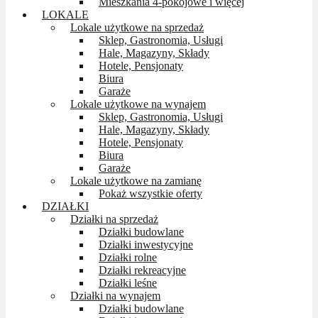
Mieszkania 4-pokojowe i więcej
LOKALE
Lokale użytkowe na sprzedaż
Sklep, Gastronomia, Usługi
Hale, Magazyny, Składy
Hotele, Pensjonaty
Biura
Garaże
Lokale użytkowe na wynajem
Sklep, Gastronomia, Usługi
Hale, Magazyny, Składy
Hotele, Pensjonaty
Biura
Garaże
Lokale użytkowe na zamianę
Pokaż wszystkie oferty
DZIAŁKI
Działki na sprzedaż
Działki budowlane
Działki inwestycyjne
Działki rolne
Działki rekreacyjne
Działki leśne
Działki na wynajem
Działki budowlane