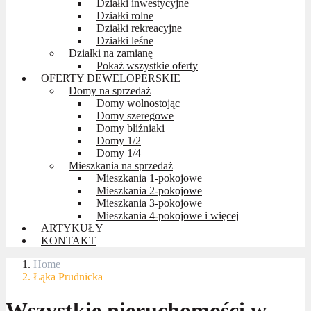
Działki inwestycyjne
Działki rolne
Działki rekreacyjne
Działki leśne
Działki na zamianę
Pokaż wszystkie oferty
OFERTY DEWELOPERSKIE
Domy na sprzedaż
Domy wolnostojąc
Domy szeregowe
Domy bliźniaki
Domy 1/2
Domy 1/4
Mieszkania na sprzedaż
Mieszkania 1-pokojowe
Mieszkania 2-pokojowe
Mieszkania 3-pokojowe
Mieszkania 4-pokojowe i więcej
ARTYKUŁY
KONTAKT
Home
Łąka Prudnicka
Wszystkie nieruchomości w