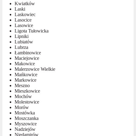
Kwiatków
Laski
Laskowiec
Lasocice
Lasowice
Ligota Tułowicka
Lipniki
Lubiatów
Lubrza
Łambinowice
Maciejowice
Makowice
Malerzowice Wielkie
Mańkowice
Markowice
Meszno
Mieszkowice
Mochów
Molestowice
Morów
Mostówka
Moszczanka
Myszowice
Nadziejów
Niedamirów