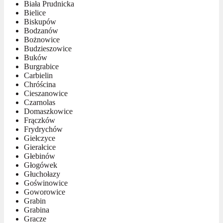
Biała Prudnicka
Bielice
Biskupów
Bodzanów
Bożnowice
Budzieszowice
Buków
Burgrabice
Carbielin
Chróścina
Cieszanowice
Czarnolas
Domaszkowice
Frączków
Frydrychów
Giełczyce
Gierałcice
Głebinów
Głogówek
Głuchołazy
Goświnowice
Goworowice
Grabin
Grabina
Gracze