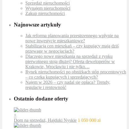
Sprzedaż nieruchomości
Wynajem nieruchomości
Zakup nieruchomości
Najnowsze artykuły
Jak reforma planowania przestrzennego wpłynie na
nowe inwestycje mieszkaniowe?
Stabilizacja cen mieszkań – czy kupujący mają dziś
przewagę w negocjacjach?
Dlaczego nowe mieszkania na sprzedaż z rynku
pierwotnego stoją dłużej? Oferta deweloperów w
Krakowie, Wrocławiu i nie tylko…
Rynek nieruchomości po obniżkach stóp procentowych
– co czeka kupujących i sprzedających?
Najem w 2026 – czy nadal się opłaca? Trendy,
regulacje i rentowność
Ostatnio dodane oferty
+
Dom na sprzedaż, Hajduki Nyskie
1 050 000 zł