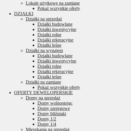
Lokale użytkowe na zamianę
Pokaż wszystkie oferty
DZIAŁKI
Działki na sprzedaż
Działki budowlane
Działki inwestycyjne
Działki rolne
Działki rekreacyjne
Działki leśne
Działki na wynajem
Działki budowlane
Działki inwestycyjne
Działki rolne
Działki rekreacyjne
Działki leśne
Działki na zamianę
Pokaż wszystkie oferty
OFERTY DEWELOPERSKIE
Domy na sprzedaż
Domy wolnostojąc
Domy szeregowe
Domy bliźniaki
Domy 1/2
Domy 1/4
Mieszkania na sprzedaż