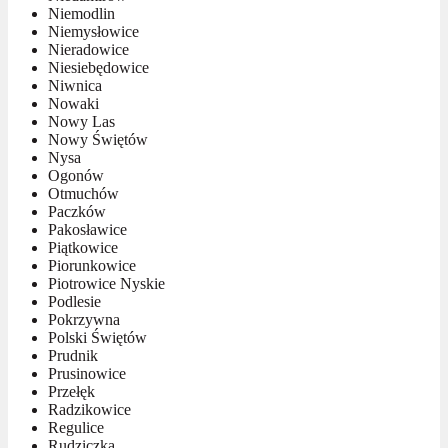
Niemodlin
Niemysłowice
Nieradowice
Niesiebędowice
Niwnica
Nowaki
Nowy Las
Nowy Świętów
Nysa
Ogonów
Otmuchów
Paczków
Pakosławice
Piątkowice
Piorunkowice
Piotrowice Nyskie
Podlesie
Pokrzywna
Polski Świętów
Prudnik
Prusinowice
Przełęk
Radzikowice
Regulice
Rudziczka