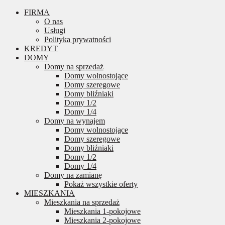
FIRMA
O nas
Usługi
Polityka prywatności
KREDYT
DOMY
Domy na sprzedaż
Domy wolnostojące
Domy szeregowe
Domy bliźniaki
Domy 1/2
Domy 1/4
Domy na wynajem
Domy wolnostojące
Domy szeregowe
Domy bliźniaki
Domy 1/2
Domy 1/4
Domy na zamianę
Pokaż wszystkie oferty
MIESZKANIA
Mieszkania na sprzedaż
Mieszkania 1-pokojowe
Mieszkania 2-pokojowe