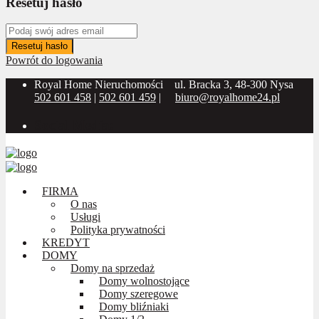
Resetuj hasło
Resetuj hasło
Powrót do logowania
Royal Home Nieruchomości
ul. Bracka 3, 48-300 Nysa
502 601 458
|
502 601 459
|
biuro@royalhome24.pl
Social Media:
FIRMA
O nas
Usługi
Polityka prywatności
KREDYT
DOMY
Domy na sprzedaż
Domy wolnostojące
Domy szeregowe
Domy bliźniaki