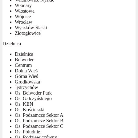
Włodary
Włostowa
Wójcice
Wrocław
Wyszków Śląski
Złotogłowice
Dzielnica
Dzielnica
Belweder
Centrum
Dolna Wieś
Górna Wieś
Grodkowska
Jędrzychów
Os. Belweder Park
Os. Gałczyńskiego
Os. KEN
Os. Kościuszki
Os. Podzamcze Sektor A
Os. Podzamcze Sektor B
Os. Podzamcze Sektor C
Os. Południe
Os. Rodziewiczówny