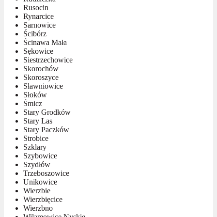
Rusocin
Rynarcice
Sarnowice
Ścibórz
Ścinawa Mała
Sękowice
Siestrzechowice
Skorochów
Skoroszyce
Sławniowice
Słoków
Śmicz
Stary Grodków
Stary Las
Stary Paczków
Strobice
Szklary
Szybowice
Szydłów
Trzeboszowice
Unikowice
Wierzbie
Wierzbięcice
Wierzbno
Wilamowice Nyskie