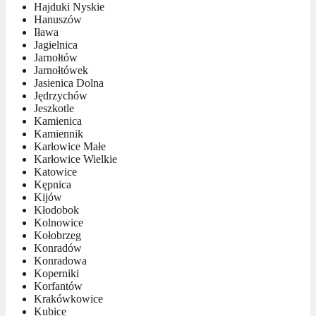
Hajduki Nyskie
Hanuszów
Iława
Jagielnica
Jarnołtów
Jarnołtówek
Jasienica Dolna
Jędrzychów
Jeszkotle
Kamienica
Kamiennik
Karłowice Małe
Karłowice Wielkie
Katowice
Kępnica
Kijów
Kłodobok
Kolnowice
Kołobrzeg
Konradów
Konradowa
Koperniki
Korfantów
Krakówkowice
Kubice