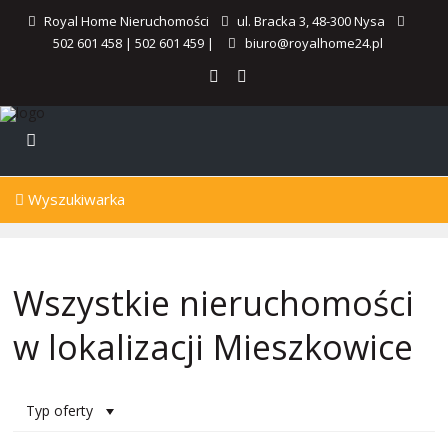
Royal Home Nieruchomości
ul. Bracka 3, 48-300 Nysa
502 601 458
|
502 601 459
|
biuro@royalhome24.pl
Wyszukiwarka
Wszystkie nieruchomości
w lokalizacji Mieszkowice
Typ oferty