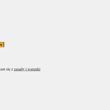
ię
am się z
zasady i warunki