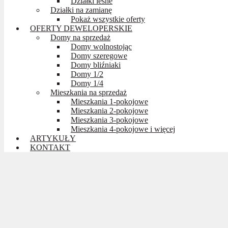
Działki leśne
Działki na zamianę
Pokaż wszystkie oferty
OFERTY DEWELOPERSKIE
Domy na sprzedaż
Domy wolnostojąc
Domy szeregowe
Domy bliźniaki
Domy 1/2
Domy 1/4
Mieszkania na sprzedaż
Mieszkania 1-pokojowe
Mieszkania 2-pokojowe
Mieszkania 3-pokojowe
Mieszkania 4-pokojowe i więcej
ARTYKUŁY
KONTAKT