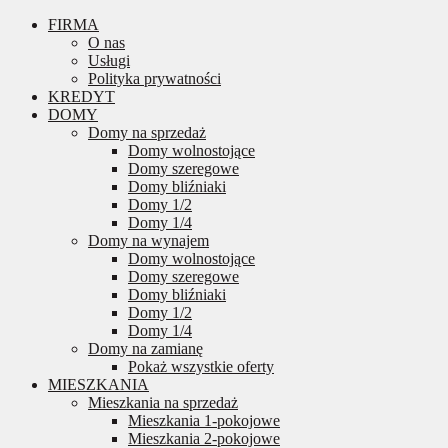
FIRMA
O nas
Usługi
Polityka prywatności
KREDYT
DOMY
Domy na sprzedaż
Domy wolnostojące
Domy szeregowe
Domy bliźniaki
Domy 1/2
Domy 1/4
Domy na wynajem
Domy wolnostojące
Domy szeregowe
Domy bliźniaki
Domy 1/2
Domy 1/4
Domy na zamianę
Pokaż wszystkie oferty
MIESZKANIA
Mieszkania na sprzedaż
Mieszkania 1-pokojowe
Mieszkania 2-pokojowe