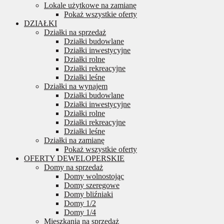
Lokale użytkowe na zamianę
Pokaż wszystkie oferty
DZIAŁKI
Działki na sprzedaż
Działki budowlane
Działki inwestycyjne
Działki rolne
Działki rekreacyjne
Działki leśne
Działki na wynajem
Działki budowlane
Działki inwestycyjne
Działki rolne
Działki rekreacyjne
Działki leśne
Działki na zamianę
Pokaż wszystkie oferty
OFERTY DEWELOPERSKIE
Domy na sprzedaż
Domy wolnostojąc
Domy szeregowe
Domy bliźniaki
Domy 1/2
Domy 1/4
Mieszkania na sprzedaż