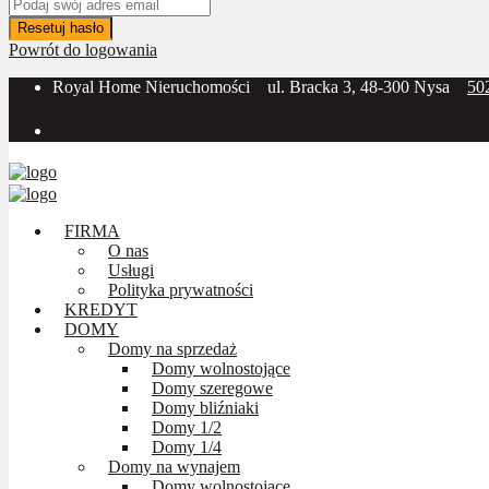
Resetuj hasło
Powrót do logowania
Royal Home Nieruchomości
ul. Bracka 3, 48-300 Nysa
50
Social Media:
FIRMA
O nas
Usługi
Polityka prywatności
KREDYT
DOMY
Domy na sprzedaż
Domy wolnostojące
Domy szeregowe
Domy bliźniaki
Domy 1/2
Domy 1/4
Domy na wynajem
Domy wolnostojące