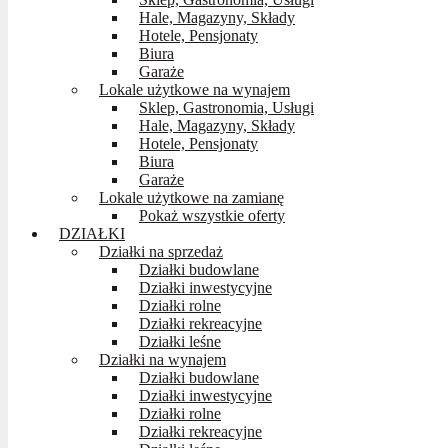
Hale, Magazyny, Składy
Hotele, Pensjonaty
Biura
Garaże
Lokale użytkowe na wynajem
Sklep, Gastronomia, Usługi
Hale, Magazyny, Składy
Hotele, Pensjonaty
Biura
Garaże
Lokale użytkowe na zamianę
Pokaż wszystkie oferty
DZIAŁKI
Działki na sprzedaż
Działki budowlane
Działki inwestycyjne
Działki rolne
Działki rekreacyjne
Działki leśne
Działki na wynajem
Działki budowlane
Działki inwestycyjne
Działki rolne
Działki rekreacyjne