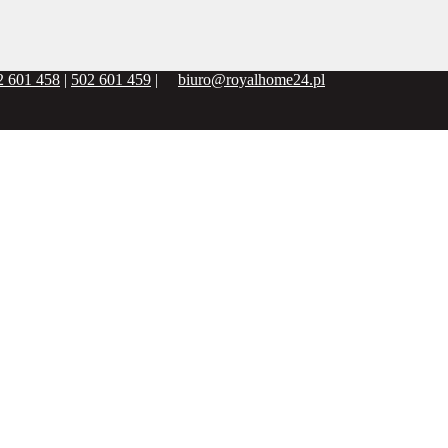
2 601 458
|
502 601 459
|
biuro@royalhome24.pl