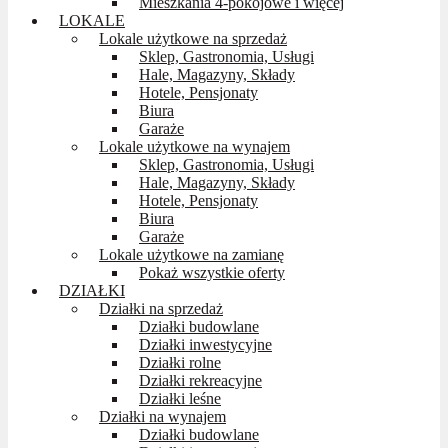
Mieszkania 4-pokojowe i więcej
LOKALE
Lokale użytkowe na sprzedaż
Sklep, Gastronomia, Usługi
Hale, Magazyny, Składy
Hotele, Pensjonaty
Biura
Garaże
Lokale użytkowe na wynajem
Sklep, Gastronomia, Usługi
Hale, Magazyny, Składy
Hotele, Pensjonaty
Biura
Garaże
Lokale użytkowe na zamianę
Pokaż wszystkie oferty
DZIAŁKI
Działki na sprzedaż
Działki budowlane
Działki inwestycyjne
Działki rolne
Działki rekreacyjne
Działki leśne
Działki na wynajem
Działki budowlane