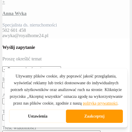
+
Anna Wyka
Specjalista ds. nieruchomości
502 601 458
awyka@royalhome24.pl
Wyślij zapytanie
Proszę określić temat
Imię i nazwisko
Adres email
Telefon kontaktowy
Treść wiadomości