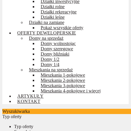
Działki inwestycyjne
Działki rolne
Działki rekreacyjne
Działki leśne
Działki na zamianę
Pokaż wszystkie oferty
OFERTY DEWELOPERSKIE
Domy na sprzedaż
Domy wolnostojąc
Domy szeregowe
Domy bliźniaki
Domy 1/2
Domy 1/4
Mieszkania na sprzedaż
Mieszkania 1-pokojowe
Mieszkania 2-pokojowe
Mieszkania 3-pokojowe
Mieszkania 4-pokojowe i więcej
ARTYKUŁY
KONTAKT
Wyszukiwarka
Typ oferty
Typ oferty