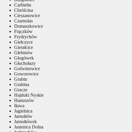
Carbielin
Chróścina
Cieszanowice
Czarnolas
Domaszkowice
Frączków
Frydrychów
Giełczyce
Gierałcice
Głebinów
Głogówek
Głuchołazy
Goświnowice
Goworowice
Grabin
Grabina
Gracze
Hajduki Nyskie
Hanuszów
Iława
Jagielnica
Jarnołtów
Jarnołtówek
Jasienica Dolna