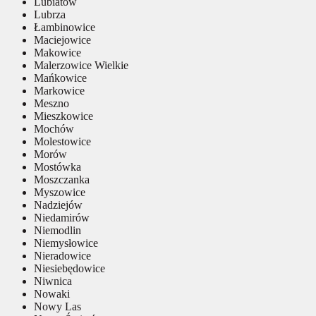
Lubiatów
Lubrza
Łambinowice
Maciejowice
Makowice
Malerzowice Wielkie
Mańkowice
Markowice
Meszno
Mieszkowice
Mochów
Molestowice
Morów
Mostówka
Moszczanka
Myszowice
Nadziejów
Niedamirów
Niemodlin
Niemysłowice
Nieradowice
Niesiebędowice
Niwnica
Nowaki
Nowy Las