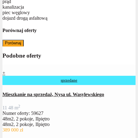
prąd
kanalizacja
piec węglowy
dojazd drogą asfaltową
Porównaj oferty
Porównaj
Podobne oferty
+
sprzedane
Mieszkanie na sprzedaż, Nysa ul. Wasylewskiego
2
1
1
48 m
Numer oferty: 59627
48m2, 2 pokoje, IIpiętro
48m2, 2 pokoje, IIpiętro
389 000 zł