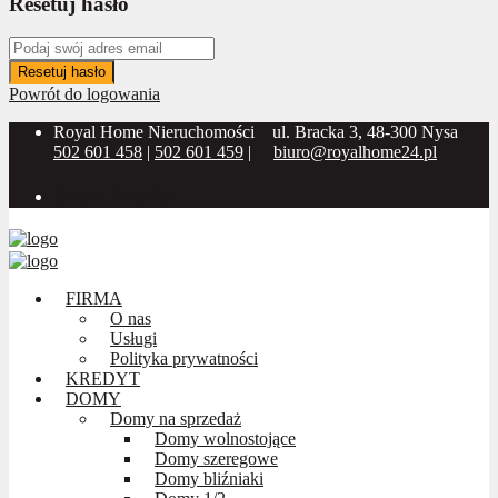
Resetuj hasło
Resetuj hasło
Powrót do logowania
Royal Home Nieruchomości
ul. Bracka 3, 48-300 Nysa
502 601 458
|
502 601 459
|
biuro@royalhome24.pl
Social Media:
FIRMA
O nas
Usługi
Polityka prywatności
KREDYT
DOMY
Domy na sprzedaż
Domy wolnostojące
Domy szeregowe
Domy bliźniaki