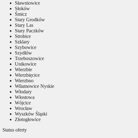
Sławniowice
Słoków
Śmicz
Stary Grodków
Stary Las
Stary Paczków
Strobice
Szklary
Szybowice
Szydłów
Trzeboszowice
Unikowice
Wierzbie
Wierzbięcice
Wierzbno
Wilamowice Nyskie
Włodary
Włostowa
Wójcice
Wrocław
Wyszków Śląski
Złotogłowice
Status oferty