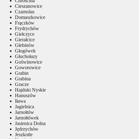
Chróścina
Cieszanowice
Czarnolas
Domaszkowice
Frączków
Frydrychów
Giełczyce
Gierałcice
Głebinów
Głogówek
Głuchołazy
Goświnowice
Goworowice
Grabin
Grabina
Gracze
Hajduki Nyskie
Hanuszów
Iława
Jagielnica
Jarnołtów
Jarnołtówek
Jasienica Dolna
Jędrzychów
Jeszkotle