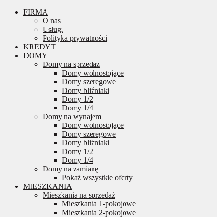
FIRMA
O nas
Usługi
Polityka prywatności
KREDYT
DOMY
Domy na sprzedaż
Domy wolnostojące
Domy szeregowe
Domy bliźniaki
Domy 1/2
Domy 1/4
Domy na wynajem
Domy wolnostojące
Domy szeregowe
Domy bliźniaki
Domy 1/2
Domy 1/4
Domy na zamianę
Pokaż wszystkie oferty
MIESZKANIA
Mieszkania na sprzedaż
Mieszkania 1-pokojowe
Mieszkania 2-pokojowe