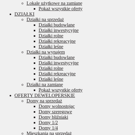
Lokale użytkowe na zamianę
Pokaż wszystkie oferty
DZIAŁKI
Działki na sprzedaż
Działki budowlane
Działki inwestycyjne
Działki rolne
Działki rekreacyjne
Działki leśne
Działki na wynajem
Działki budowlane
Działki inwestycyjne
Działki rolne
Działki rekreacyjne
Działki leśne
Działki na zamianę
Pokaż wszystkie oferty
OFERTY DEWELOPERSKIE
Domy na sprzedaż
Domy wolnostojąc
Domy szeregowe
Domy bliźniaki
Domy 1/2
Domy 1/4
Mieszkania na sprzedaż