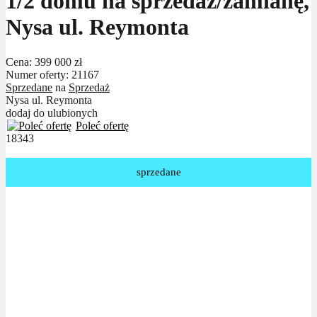
1/2 domu na sprzedaż/zamianę,
Nysa ul. Reymonta
Cena:
399 000 zł
Numer oferty: 21167
Sprzedane
na
Sprzedaż
Nysa ul. Reymonta
dodaj do ulubionych
Poleć ofertę
18343
sprzedane