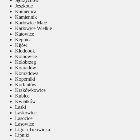
Jędrzychów
Jeszkotle
Kamienica
Kamiennik
Karłowice Małe
Karłowice Wielkie
Katowice
Kępnica
Kijów
Kłodobok
Kolnowice
Kołobrzeg
Konradów
Konradowa
Koperniki
Korfantów
Krakówkowice
Kubice
Kwiatków
Laski
Laskowiec
Lasocice
Lasowice
Ligota Tułowicka
Lipniki