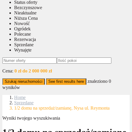
Status oferty
Bezczynszowe
Nieaktualne
Niższa Cena
Nowość
Ogródek
Polecane
Rezerwacja
Sprzedane
Wynajęte
Cena:
0 zł do 2 000 000 zł
znaleziono
0
Szukaj nieruchomości
See first results here
wyników
Home
Sprzedane
1/2 domu na sprzedaż/zamianę, Nysa ul. Reymonta
Wyniki twojego wyszukiwania