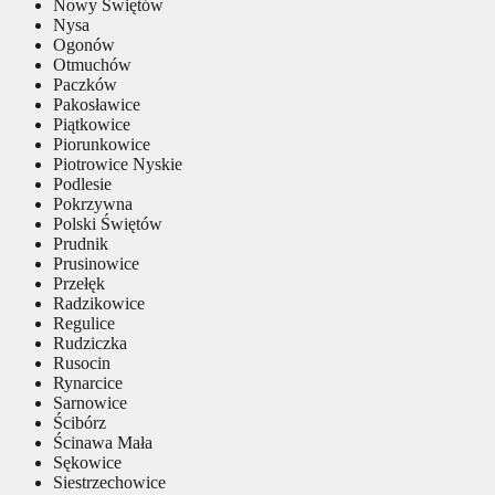
Nowy Świętów
Nysa
Ogonów
Otmuchów
Paczków
Pakosławice
Piątkowice
Piorunkowice
Piotrowice Nyskie
Podlesie
Pokrzywna
Polski Świętów
Prudnik
Prusinowice
Przełęk
Radzikowice
Regulice
Rudziczka
Rusocin
Rynarcice
Sarnowice
Ścibórz
Ścinawa Mała
Sękowice
Siestrzechowice