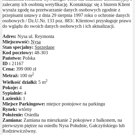
zalecamy ich osobistą weryfikację. Kontaktując się z biurem Klient
wyraża zgodę na przetwarzanie danych osobowych zgodnie z
przepisami ustawy z dnia 29 sierpnia 1997 roku o ochronie danych
osobowych / Dz.U.Nr. 133 poz. 883/. Klientowi przysługuje prawo
do wglądu do swoich danych osobowych i ich aktualizacji.
Adres:
Nysa ul. Reymonta
Miejscowość:
Nysa
Stan specjalny:
Sprzedane
Kod pocztowy:
48-303
Państwo:
Polska
ID :
21167
Cena:
399 000 zł
2
Metraż:
100 m
2
Wielkość działki:
5 m
Pokoje:
4
Sypialnie:
4
Łazienki:
1
Miejsce Parkingowe:
miejsce postojowe na parkingu
Rynek:
wtórny
Położenie:
Osiedla
Zamiana:
Zamiana na mieszkanie 2 pokojowe z balkonem, na
pierwszym piętrze na osiedlu Nysa Południe, Gałczyńskiego lub
Rodziewiczówny.