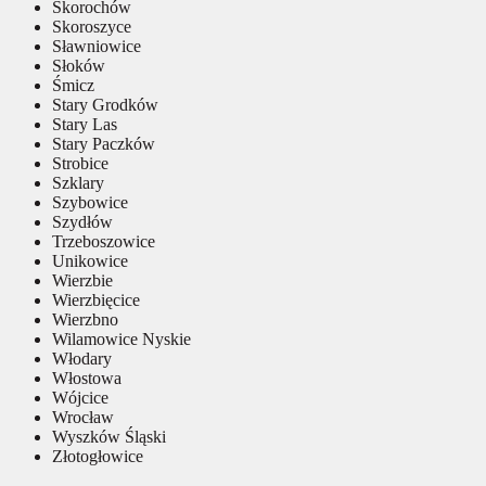
Skorochów
Skoroszyce
Sławniowice
Słoków
Śmicz
Stary Grodków
Stary Las
Stary Paczków
Strobice
Szklary
Szybowice
Szydłów
Trzeboszowice
Unikowice
Wierzbie
Wierzbięcice
Wierzbno
Wilamowice Nyskie
Włodary
Włostowa
Wójcice
Wrocław
Wyszków Śląski
Złotogłowice