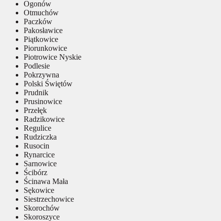
Ogonów
Otmuchów
Paczków
Pakosławice
Piątkowice
Piorunkowice
Piotrowice Nyskie
Podlesie
Pokrzywna
Polski Świętów
Prudnik
Prusinowice
Przełęk
Radzikowice
Regulice
Rudziczka
Rusocin
Rynarcice
Sarnowice
Ścibórz
Ścinawa Mała
Sękowice
Siestrzechowice
Skorochów
Skoroszyce