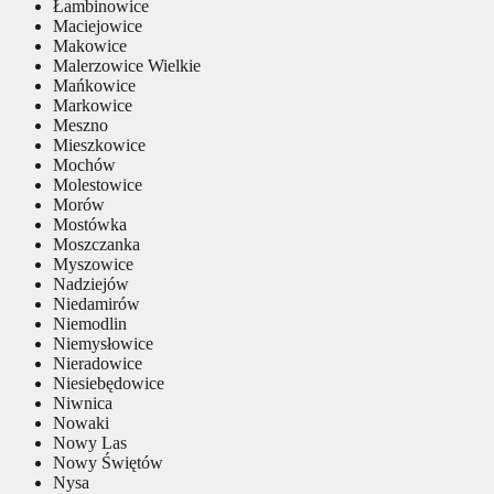
Łambinowice
Maciejowice
Makowice
Malerzowice Wielkie
Mańkowice
Markowice
Meszno
Mieszkowice
Mochów
Molestowice
Morów
Mostówka
Moszczanka
Myszowice
Nadziejów
Niedamirów
Niemodlin
Niemysłowice
Nieradowice
Niesiebędowice
Niwnica
Nowaki
Nowy Las
Nowy Świętów
Nysa