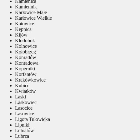
Kamienica
Kamiennik
Karłowice Małe
Karłowice Wielkie
Katowice
Kępnica
Kijów
Kłodobok
Kolnowice
Kołobrzeg
Konradów
Konradowa
Koperniki
Korfantów
Krakówkowice
Kubice
Kwiatków
Laski
Laskowiec
Lasocice
Lasowice
Ligota Tułowicka
Lipniki
Lubiatów
Lubrza