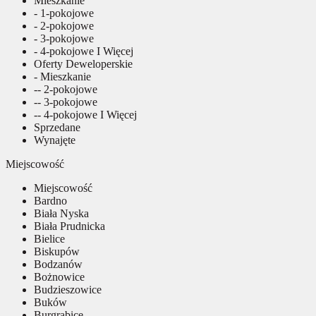
Mieszkanie
- 1-pokojowe
- 2-pokojowe
- 3-pokojowe
- 4-pokojowe I Więcej
Oferty Deweloperskie
- Mieszkanie
-- 2-pokojowe
-- 3-pokojowe
-- 4-pokojowe I Więcej
Sprzedane
Wynajęte
Miejscowość
Miejscowość
Bardno
Biała Nyska
Biała Prudnicka
Bielice
Biskupów
Bodzanów
Bożnowice
Budzieszowice
Buków
Burgrabice