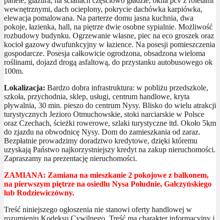
panele, glazura, na ścianach częściowo gładzie, okna pcv z roletami
wewnętrznymi, dach ocieplony, pokrycie dachówka karpiówka,
elewacja pomalowana. Na parterze domu jasna kuchnia, dwa
pokoje, łazienka, hall, na piętrze dwie osobne sypialnie. Możliwość
rozbudowy budynku. Ogrzewanie własne, piec na eco groszek oraz
kocioł gazowy dwufunkcyjny w łazience. Na posesji pomieszczenia
gospodarcze. Posesja całkowicie ogrodzona, obsadzona wieloma
roślinami, dojazd drogą asfaltową, do przystanku autobusowego ok
100m.
Lokalizacja:
Bardzo dobra infrastruktura: w pobliżu przedszkole,
szkoła, przychodnia, sklep, usługi, centrum handlowe, kryta
pływalnia, 30 min. pieszo do centrum Nysy. Blisko do wielu atrakcji
turystycznych Jezioro Otmuchowskie, stoki narciarskie w Polsce
oraz Czechach, ścieżki rowerowe, szlaki turystyczne itd. Około 5km
do zjazdu na obwodnicę Nysy. Dom do zamieszkania od zaraz.
Bezpłatnie prowadzimy doradztwo kredytowe, dzięki któremu
uzyskają Państwo najkorzystniejszy kredyt na zakup nieruchomości.
Zapraszamy na prezentację nieruchomości.
ZAMIANA: Zamiana na mieszkanie 2 pokojowe z balkonem,
na pierwszym piętrze na osiedlu Nysa Południe, Gałczyńskiego
lub Rodziewiczówny.
Treść niniejszego ogłoszenia nie stanowi oferty handlowej w
rozumieniu Kodeksu Cywilnego. Treść ma charakter informacyjny i