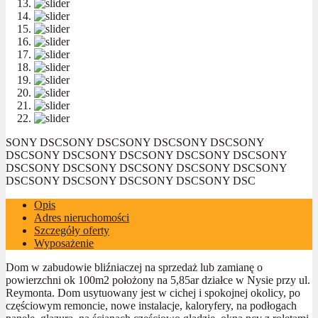
SONY DSC
SONY DSC
SONY DSC
SONY DSC
SONY
DSC
SONY DSC
SONY DSC
SONY DSC
SONY DSC
SONY
DSC
SONY DSC
SONY DSC
SONY DSC
SONY DSC
SONY
DSC
SONY DSC
SONY DSC
SONY DSC
SONY DSC
Opis
Adres nieruchomości
Szczegóły oferty
Wyposażenie
Dom w zabudowie bliźniaczej na sprzedaż lub zamianę o
powierzchni ok 100m2 położony na 5,85ar działce w Nysie przy ul.
Reymonta. Dom usytuowany jest w cichej i spokojnej okolicy, po
częściowym remoncie, nowe instalacje, kaloryfery, na podłogach