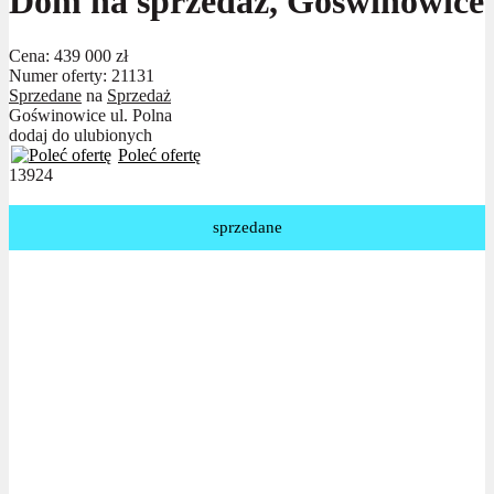
Dom na sprzedaż, Goświnowice
Cena:
439 000 zł
Numer oferty: 21131
Sprzedane
na
Sprzedaż
Goświnowice ul. Polna
dodaj do ulubionych
Poleć ofertę
13924
sprzedane