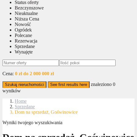
Status oferty
Bezczynszowe
Nieaktualne
Niższa Cena
Nowość
Ogródek
Polecane
Rezerwacja
Sprzedane
Wynajęte
Cena:
0 zł do 2 000 000 zł
znaleziono
0
Szukaj nieruchomości
See first results here
wyników
Home
Sprzedane
Dom na sprzedaż, Goświnowice
Wyniki twojego wyszukiwania