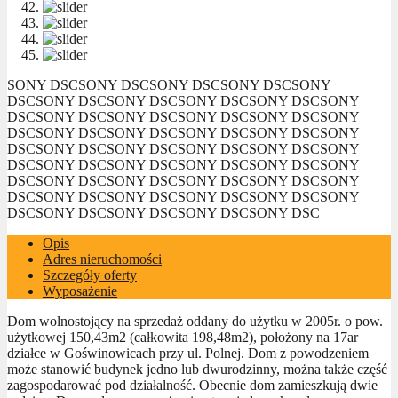
SONY DSC
SONY DSC
SONY DSC
SONY DSC
SONY
DSC
SONY DSC
SONY DSC
SONY DSC
SONY DSC
SONY
DSC
SONY DSC
SONY DSC
SONY DSC
SONY DSC
SONY
DSC
SONY DSC
SONY DSC
SONY DSC
SONY DSC
SONY
DSC
SONY DSC
SONY DSC
SONY DSC
SONY DSC
SONY
DSC
SONY DSC
SONY DSC
SONY DSC
SONY DSC
SONY
DSC
SONY DSC
SONY DSC
SONY DSC
SONY DSC
SONY
DSC
SONY DSC
SONY DSC
SONY DSC
SONY DSC
SONY
DSC
SONY DSC
SONY DSC
SONY DSC
SONY DSC
Opis
Adres nieruchomości
Szczegóły oferty
Wyposażenie
Dom wolnostojący na sprzedaż oddany do użytku w 2005r. o pow.
użytkowej 150,43m2 (całkowita 198,48m2), położony na 17ar
działce w Goświnowicach przy ul. Polnej. Dom z powodzeniem
może stanowić budynek jedno lub dwurodzinny, można także część
zagospodarować pod działalność. Obecnie dom zamieszkują dwie