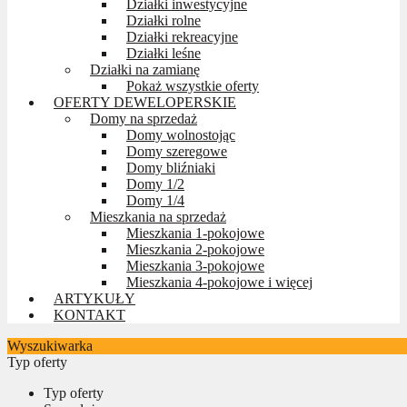
Działki inwestycyjne
Działki rolne
Działki rekreacyjne
Działki leśne
Działki na zamianę
Pokaż wszystkie oferty
OFERTY DEWELOPERSKIE
Domy na sprzedaż
Domy wolnostojąc
Domy szeregowe
Domy bliźniaki
Domy 1/2
Domy 1/4
Mieszkania na sprzedaż
Mieszkania 1-pokojowe
Mieszkania 2-pokojowe
Mieszkania 3-pokojowe
Mieszkania 4-pokojowe i więcej
ARTYKUŁY
KONTAKT
Wyszukiwarka
Typ oferty
Typ oferty