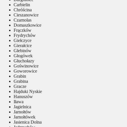
Carbielin
Chróścina
Cieszanowice
Czarnolas
Domaszkowice
Frączków
Frydrychów
Giełczyce
Gierałcice
Głebinów
Głogówek
Głuchołazy
Goświnowice
Goworowice
Grabin
Grabina
Gracze
Hajduki Nyskie
Hanuszów
Iława
Jagielnica
Jarnołtów
Jarnołtówek
Jasienica Dolna