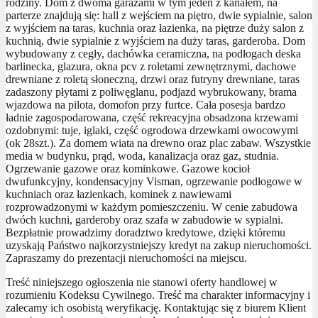
rodziny. Dom z dwoma garażami w tym jeden z kanałem, na
parterze znajdują się: hall z wejściem na piętro, dwie sypialnie, salon
z wyjściem na taras, kuchnia oraz łazienka, na piętrze duży salon z
kuchnią, dwie sypialnie z wyjściem na duży taras, garderoba. Dom
wybudowany z cegły, dachówka ceramiczna, na podłogach deska
barlinecka, glazura, okna pcv z roletami zewnętrznymi, dachowe
drewniane z roletą słoneczną, drzwi oraz futryny drewniane, taras
zadaszony płytami z poliwęglanu, podjazd wybrukowany, brama
wjazdowa na pilota, domofon przy furtce. Cała posesja bardzo
ładnie zagospodarowana, część rekreacyjna obsadzona krzewami
ozdobnymi: tuje, iglaki, część ogrodowa drzewkami owocowymi
(ok 28szt.). Za domem wiata na drewno oraz plac zabaw. Wszystkie
media w budynku, prąd, woda, kanalizacja oraz gaz, studnia.
Ogrzewanie gazowe oraz kominkowe. Gazowe kocioł
dwufunkcyjny, kondensacyjny Visman, ogrzewanie podłogowe w
kuchniach oraz łazienkach, kominek z nawiewami
rozprowadzonymi w każdym pomieszczeniu. W cenie zabudowa
dwóch kuchni, garderoby oraz szafa w zabudowie w sypialni.
Bezpłatnie prowadzimy doradztwo kredytowe, dzięki któremu
uzyskają Państwo najkorzystniejszy kredyt na zakup nieruchomości.
Zapraszamy do prezentacji nieruchomości na miejscu.
Treść niniejszego ogłoszenia nie stanowi oferty handlowej w
rozumieniu Kodeksu Cywilnego. Treść ma charakter informacyjny i
zalecamy ich osobistą weryfikację. Kontaktując się z biurem Klient