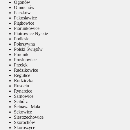
Ogonów
Otmuchów
Paczków
Pakosławice
Piątkowice
Piorunkowice
Piotrowice Nyskie
Podlesie
Pokrzywna
Polski Świętów
Prudnik
Prusinowice
Przełęk
Radzikowice
Regulice
Rudziczka
Rusocin
Rynarcice
Sarnowice
Ścibórz
Ścinawa Mała
Sękowice
Siestrzechowice
Skorochów
Skoroszyce