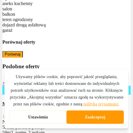
aneks kuchenny
salon
balkon
teren ogrodzony
dojazd drogą asfaltową
garaż
Porównaj oferty
Porównaj
Podobne oferty
+
sprzedane
Mieszkanie na sprzedaż, Goświnowice
2
1
1
59 m
Numer oferty: 56073
59m2, parter, 2 pokoje
59m2, parter, 2 pokoje