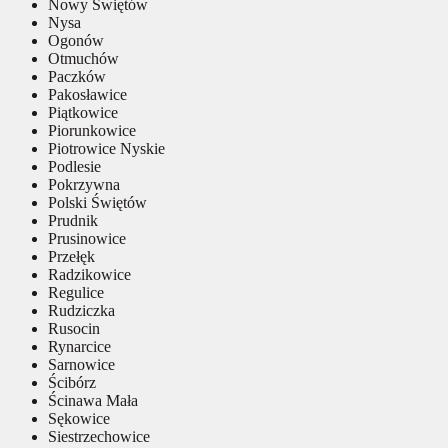
Nowy Świętów
Nysa
Ogonów
Otmuchów
Paczków
Pakosławice
Piątkowice
Piorunkowice
Piotrowice Nyskie
Podlesie
Pokrzywna
Polski Świętów
Prudnik
Prusinowice
Przełęk
Radzikowice
Regulice
Rudziczka
Rusocin
Rynarcice
Sarnowice
Ścibórz
Ścinawa Mała
Sękowice
Siestrzechowice