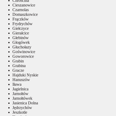
Chróścina
Cieszanowice
Czarnolas
Domaszkowice
Frączków
Frydrychów
Giełczyce
Gierałcice
Głebinów
Głogówek
Głuchołazy
Goświnowice
Goworowice
Grabin
Grabina
Gracze
Hajduki Nyskie
Hanuszów
Iława
Jagielnica
Jarnołtów
Jarnołtówek
Jasienica Dolna
Jędrzychów
Jeszkotle