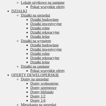
Lokale użytkowe na zamianę
Pokaż wszystkie oferty
DZIAŁKI
Działki na sprzedaż
Działki budowlane
Działki inwestycyjne
Działki rolne
Działki rekreacyjne
Działki leśne
Działki na wynajem
Działki budowlane
Działki inwestycyjne
Działki rolne
Działki rekreacyjne
Działki leśne
Działki na zamianę
Pokaż wszystkie oferty
OFERTY DEWELOPERSKIE
Domy na sprzedaż
Domy wolnostojąc
Domy szeregowe
Domy bliźniaki
Domy 1/2
Domy 1/4
Mieszkania na sprzedaż