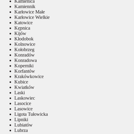
Kamienica
Kamiennik
Karłowice Małe
Karłowice Wielkie
Katowice
Kępnica
Kijów
Kłodobok
Kolnowice
Kołobrzeg
Konradów
Konradowa
Koperniki
Korfantów
Krakówkowice
Kubice
Kwiatków
Laski
Laskowiec
Lasocice
Lasowice
Ligota Tułowicka
Lipniki
Lubiatów
Lubrza