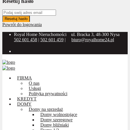
Resetuj hasło
Resetuj hasło
Powrót do logowania
Royal Home Nieruchomości
ul. Bracka 3, 48-300 Nysa
502 601 458
|
502 601 459
|
biuro@royalhome24.pl
Social Media:
FIRMA
O nas
Usługi
Polityka prywatności
KREDYT
DOMY
Domy na sprzedaż
Domy wolnostojące
Domy szeregowe
Domy bliźniaki