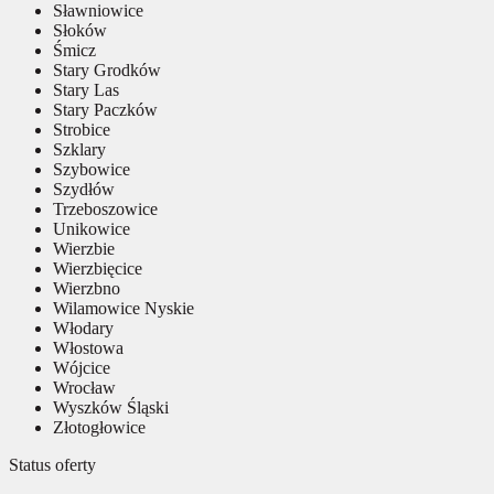
Sławniowice
Słoków
Śmicz
Stary Grodków
Stary Las
Stary Paczków
Strobice
Szklary
Szybowice
Szydłów
Trzeboszowice
Unikowice
Wierzbie
Wierzbięcice
Wierzbno
Wilamowice Nyskie
Włodary
Włostowa
Wójcice
Wrocław
Wyszków Śląski
Złotogłowice
Status oferty