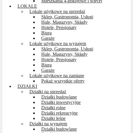
Mieszkania 4-pokojowe i więcej
LOKALE
Lokale użytkowe na sprzedaż
Sklep, Gastronomia, Usługi
Hale, Magazyny, Składy
Hotele, Pensjonaty
Biura
Garaże
Lokale użytkowe na wynajem
Sklep, Gastronomia, Usługi
Hale, Magazyny, Składy
Hotele, Pensjonaty
Biura
Garaże
Lokale użytkowe na zamianę
Pokaż wszystkie oferty
DZIAŁKI
Działki na sprzedaż
Działki budowlane
Działki inwestycyjne
Działki rolne
Działki rekreacyjne
Działki leśne
Działki na wynajem
Działki budowlane