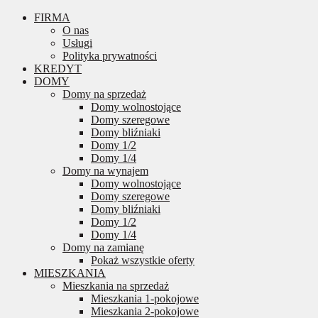
FIRMA
O nas
Usługi
Polityka prywatności
KREDYT
DOMY
Domy na sprzedaż
Domy wolnostojące
Domy szeregowe
Domy bliźniaki
Domy 1/2
Domy 1/4
Domy na wynajem
Domy wolnostojące
Domy szeregowe
Domy bliźniaki
Domy 1/2
Domy 1/4
Domy na zamianę
Pokaż wszystkie oferty
MIESZKANIA
Mieszkania na sprzedaż
Mieszkania 1-pokojowe
Mieszkania 2-pokojowe