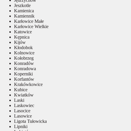
Jędrzychów
Jeszkotle
Kamienica
Kamiennik
Karłowice Małe
Karłowice Wielkie
Katowice
Kępnica
Kijów
Kłodobok
Kolnowice
Kołobrzeg
Konradów
Konradowa
Koperniki
Korfantów
Krakówkowice
Kubice
Kwiatków
Laski
Laskowiec
Lasocice
Lasowice
Ligota Tułowicka
Lipniki