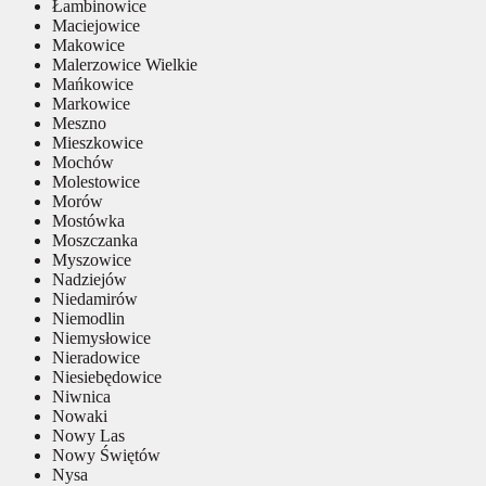
Łambinowice
Maciejowice
Makowice
Malerzowice Wielkie
Mańkowice
Markowice
Meszno
Mieszkowice
Mochów
Molestowice
Morów
Mostówka
Moszczanka
Myszowice
Nadziejów
Niedamirów
Niemodlin
Niemysłowice
Nieradowice
Niesiebędowice
Niwnica
Nowaki
Nowy Las
Nowy Świętów
Nysa