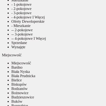
Mieszkanie
- 1-pokojowe
- 2-pokojowe
- 3-pokojowe
- 4-pokojowe I Więcej
Oferty Deweloperskie
- Mieszkanie
-- 2-pokojowe
-- 3-pokojowe
-- 4-pokojowe I Więcej
Sprzedane
Wynajęte
Miejscowość
Miejscowość
Bardno
Biała Nyska
Biała Prudnicka
Bielice
Biskupów
Bodzanów
Bożnowice
Budzieszowice
Buków
Burgrabice