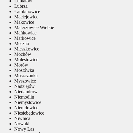
Lubiatów
Lubrza
Łambinowice
Maciejowice
Makowice
Malerzowice Wielkie
Mańkowice
Markowice
Meszno
Mieszkowice
Mochów
Molestowice
Morów
Mostówka
Moszczanka
Myszowice
Nadziejów
Niedamirów
Niemodlin
Niemysłowice
Nieradowice
Niesiebędowice
Niwnica
Nowaki
Nowy Las