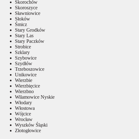
Skorochów
Skoroszyce
Sławniowice
Słoków
Śmicz
Stary Grodków
Stary Las
Stary Paczków
Strobice
Szklary
Szybowice
Szydłów
Trzeboszowice
Unikowice
Wierzbie
Wierzbięcice
Wierzbno
Wilamowice Nyskie
Włodary
Włostowa
Wójcice
Wrocław
Wyszków Śląski
Złotogłowice