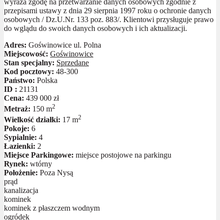
wyraża zgodę na przetwarzanie danych osobowych zgodnie z
przepisami ustawy z dnia 29 sierpnia 1997 roku o ochronie danych
osobowych / Dz.U.Nr. 133 poz. 883/. Klientowi przysługuje prawo
do wglądu do swoich danych osobowych i ich aktualizacji.
Adres:
Goświnowice ul. Polna
Miejscowość:
Goświnowice
Stan specjalny:
Sprzedane
Kod pocztowy:
48-300
Państwo:
Polska
ID :
21131
Cena:
439 000 zł
2
Metraż:
150 m
2
Wielkość działki:
17 m
Pokoje:
6
Sypialnie:
4
Łazienki:
2
Miejsce Parkingowe:
miejsce postojowe na parkingu
Rynek:
wtórny
Położenie:
Poza Nysą
prąd
kanalizacja
kominek
kominek z płaszczem wodnym
ogródek