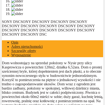
SONY DSC
SONY DSC
SONY DSC
SONY DSC
SONY
DSC
SONY DSC
SONY DSC
SONY DSC
SONY DSC
SONY
DSC
SONY DSC
SONY DSC
SONY DSC
SONY DSC
SONY
DSC
SONY DSC
SONY DSC
Opis
Adres nieruchomości
Szczegóły oferty
Wyposażenie
Dom wolnostojący na sprzedaż położony w Nysie przy ulicy
Kasprowicza o powierzchni 120m2, działka 6,52ara. Dom o prostej
sześciennej bryle, której dopełnieniem jest dach płaski, a to obecnie
synonim nowoczesnego stylu w budownictwie jednorodzinnym.
Korzyść to pomieszczenia na piętrze o jednakowej wysokości i nie
trudno o zagospodarowanie ukosów. Dom wraz z ogrodem jest
bardzo zadbany, położony w spokojnej, willowej dzielnicy miasta,
blisko centrum. Budynek jest w całości podpiwniczony. Piwnica o
powierzchni około 60m2 mieści w sobie; duży garaż, kuchnię letnią,
rowerownię, pralnię oraz kotłownię z pomieszczeniem na opał. Na