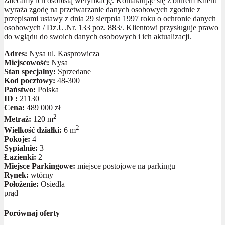
zalecamy ich osobistą weryfikację. Kontaktując się z biurem Klient
wyraża zgodę na przetwarzanie danych osobowych zgodnie z
przepisami ustawy z dnia 29 sierpnia 1997 roku o ochronie danych
osobowych / Dz.U.Nr. 133 poz. 883/. Klientowi przysługuje prawo
do wglądu do swoich danych osobowych i ich aktualizacji.
Adres:
Nysa ul. Kasprowicza
Miejscowość:
Nysa
Stan specjalny:
Sprzedane
Kod pocztowy:
48-300
Państwo:
Polska
ID :
21130
Cena:
489 000 zł
2
Metraż:
120 m
2
Wielkość działki:
6 m
Pokoje:
4
Sypialnie:
3
Łazienki:
2
Miejsce Parkingowe:
miejsce postojowe na parkingu
Rynek:
wtórny
Położenie:
Osiedla
prąd
Porównaj oferty