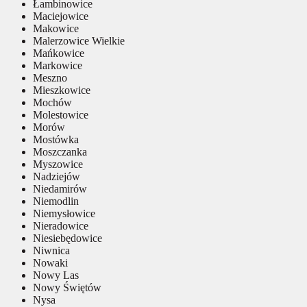
Łambinowice
Maciejowice
Makowice
Malerzowice Wielkie
Mańkowice
Markowice
Meszno
Mieszkowice
Mochów
Molestowice
Morów
Mostówka
Moszczanka
Myszowice
Nadziejów
Niedamirów
Niemodlin
Niemysłowice
Nieradowice
Niesiebędowice
Niwnica
Nowaki
Nowy Las
Nowy Świętów
Nysa