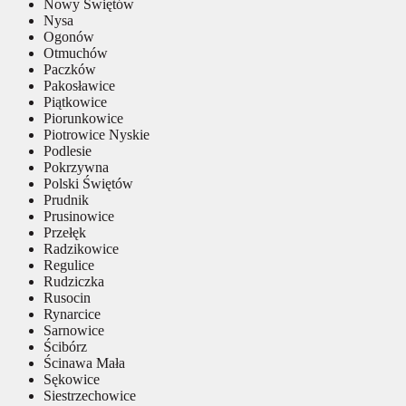
Nowy Świętów
Nysa
Ogonów
Otmuchów
Paczków
Pakosławice
Piątkowice
Piorunkowice
Piotrowice Nyskie
Podlesie
Pokrzywna
Polski Świętów
Prudnik
Prusinowice
Przełęk
Radzikowice
Regulice
Rudziczka
Rusocin
Rynarcice
Sarnowice
Ścibórz
Ścinawa Mała
Sękowice
Siestrzechowice