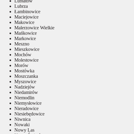
Lubiatów
Lubrza
Łambinowice
Maciejowice
Makowice
Malerzowice Wielkie
Mańkowice
Markowice
Meszno
Mieszkowice
Mochów
Molestowice
Morów
Mostówka
Moszczanka
Myszowice
Nadziejów
Niedamirów
Niemodlin
Niemysłowice
Nieradowice
Niesiebędowice
Niwnica
Nowaki
Nowy Las