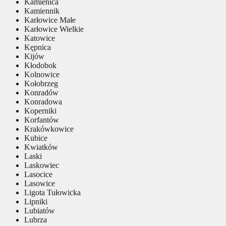
Kamienica
Kamiennik
Karłowice Małe
Karłowice Wielkie
Katowice
Kępnica
Kijów
Kłodobok
Kolnowice
Kołobrzeg
Konradów
Konradowa
Koperniki
Korfantów
Krakówkowice
Kubice
Kwiatków
Laski
Laskowiec
Lasocice
Lasowice
Ligota Tułowicka
Lipniki
Lubiatów
Lubrza