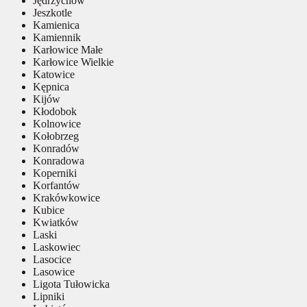
Jędrzychów
Jeszkotle
Kamienica
Kamiennik
Karłowice Małe
Karłowice Wielkie
Katowice
Kępnica
Kijów
Kłodobok
Kolnowice
Kołobrzeg
Konradów
Konradowa
Koperniki
Korfantów
Krakówkowice
Kubice
Kwiatków
Laski
Laskowiec
Lasocice
Lasowice
Ligota Tułowicka
Lipniki