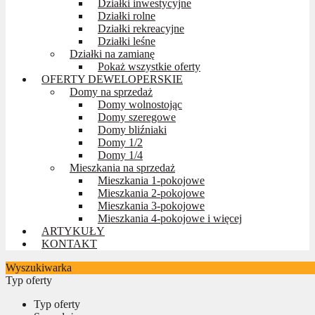
Działki inwestycyjne
Działki rolne
Działki rekreacyjne
Działki leśne
Działki na zamianę
Pokaż wszystkie oferty
OFERTY DEWELOPERSKIE
Domy na sprzedaż
Domy wolnostojąc
Domy szeregowe
Domy bliźniaki
Domy 1/2
Domy 1/4
Mieszkania na sprzedaż
Mieszkania 1-pokojowe
Mieszkania 2-pokojowe
Mieszkania 3-pokojowe
Mieszkania 4-pokojowe i więcej
ARTYKUŁY
KONTAKT
Wyszukiwarka
Typ oferty
Typ oferty