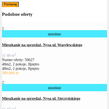
Porównaj
Podobne oferty
+
sprzedane
Mieszkanie na sprzedaż, Nysa ul. Wasylewskiego
2
1
1
48 m
Numer oferty: 59627
48m2, 2 pokoje, IIpiętro
48m2, 2 pokoje, IIpiętro
389 000 zł
+
sprzedane
Mieszkanie na sprzedaż, Nysa ul. Stęczyńskiego
2