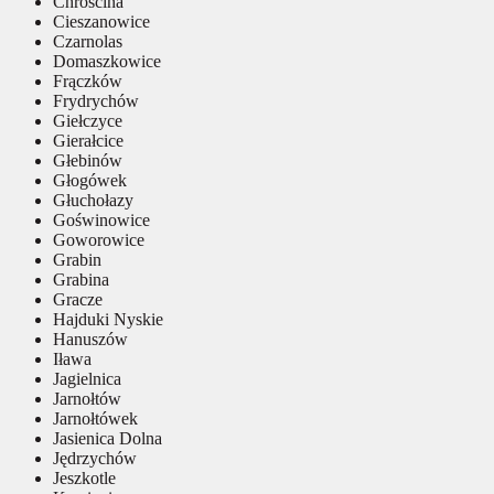
Chróścina
Cieszanowice
Czarnolas
Domaszkowice
Frączków
Frydrychów
Giełczyce
Gierałcice
Głebinów
Głogówek
Głuchołazy
Goświnowice
Goworowice
Grabin
Grabina
Gracze
Hajduki Nyskie
Hanuszów
Iława
Jagielnica
Jarnołtów
Jarnołtówek
Jasienica Dolna
Jędrzychów
Jeszkotle