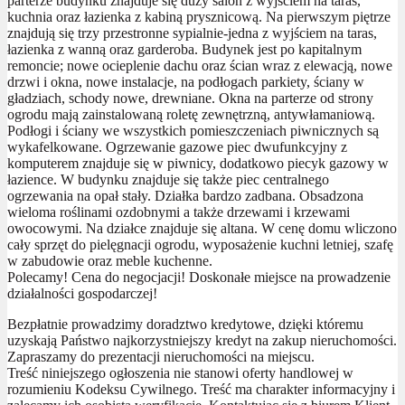
parterze budynku znajduje się duży salon z wyjściem na taras,
kuchnia oraz łazienka z kabiną prysznicową. Na pierwszym piętrze
znajdują się trzy przestronne sypialnie-jedna z wyjściem na taras,
łazienka z wanną oraz garderoba. Budynek jest po kapitalnym
remoncie; nowe ocieplenie dachu oraz ścian wraz z elewacją, nowe
drzwi i okna, nowe instalacje, na podłogach parkiety, ściany w
gładziach, schody nowe, drewniane. Okna na parterze od strony
ogrodu mają zainstalowaną roletę zewnętrzną, antywłamaniową.
Podłogi i ściany we wszystkich pomieszczeniach piwnicznych są
wykafelkowane. Ogrzewanie gazowe piec dwufunkcyjny z
komputerem znajduje się w piwnicy, dodatkowo piecyk gazowy w
łazience. W budynku znajduje się także piec centralnego
ogrzewania na opał stały. Działka bardzo zadbana. Obsadzona
wieloma roślinami ozdobnymi a także drzewami i krzewami
owocowymi. Na działce znajduje się altana. W cenę domu wliczono
cały sprzęt do pielęgnacji ogrodu, wyposażenie kuchni letniej, szafę
w zabudowie oraz meble kuchenne.
Polecamy! Cena do negocjacji! Doskonałe miejsce na prowadzenie
działalności gospodarczej!
Bezpłatnie prowadzimy doradztwo kredytowe, dzięki któremu
uzyskają Państwo najkorzystniejszy kredyt na zakup nieruchomości.
Zapraszamy do prezentacji nieruchomości na miejscu.
Treść niniejszego ogłoszenia nie stanowi oferty handlowej w
rozumieniu Kodeksu Cywilnego. Treść ma charakter informacyjny i