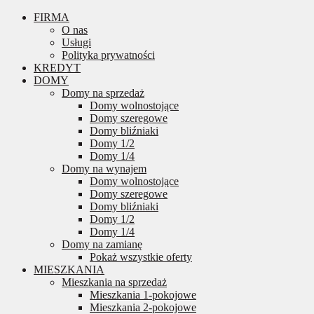
FIRMA
O nas
Usługi
Polityka prywatności
KREDYT
DOMY
Domy na sprzedaż
Domy wolnostojące
Domy szeregowe
Domy bliźniaki
Domy 1/2
Domy 1/4
Domy na wynajem
Domy wolnostojące
Domy szeregowe
Domy bliźniaki
Domy 1/2
Domy 1/4
Domy na zamianę
Pokaż wszystkie oferty
MIESZKANIA
Mieszkania na sprzedaż
Mieszkania 1-pokojowe
Mieszkania 2-pokojowe