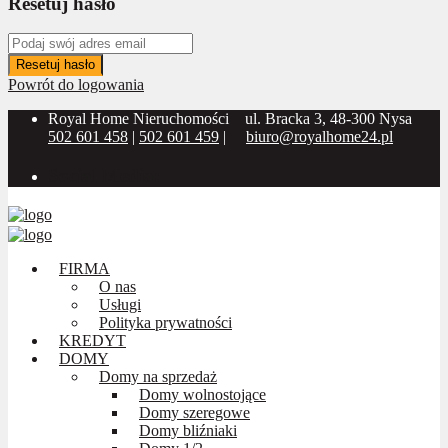
Resetuj hasło
Resetuj hasło
Powrót do logowania
Royal Home Nieruchomości
ul. Bracka 3, 48-300 Nysa
502 601 458
|
502 601 459
|
biuro@royalhome24.pl
Social Media:
FIRMA
O nas
Usługi
Polityka prywatności
KREDYT
DOMY
Domy na sprzedaż
Domy wolnostojące
Domy szeregowe
Domy bliźniaki