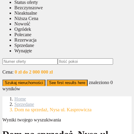
Status oferty
Bezczynszowe
Nieaktualne
Niższa Cena
Nowość
Ogródek
Polecane
Rezerwacja
Sprzedane
Wynajęte
Cena:
0 zł do 2 000 000 zł
znaleziono
0
Szukaj nieruchomości
See first results here
wyników
Home
Sprzedane
Dom na sprzedaż, Nysa ul. Kasprowicza
Wyniki twojego wyszukiwania