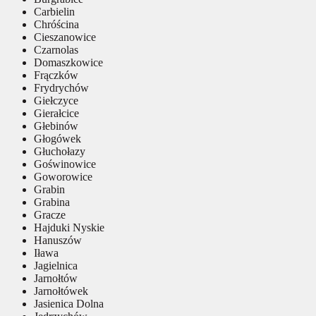
Carbielin
Chróścina
Cieszanowice
Czarnolas
Domaszkowice
Frączków
Frydrychów
Giełczyce
Gierałcice
Głebinów
Głogówek
Głuchołazy
Goświnowice
Goworowice
Grabin
Grabina
Gracze
Hajduki Nyskie
Hanuszów
Iława
Jagielnica
Jarnołtów
Jarnołtówek
Jasienica Dolna