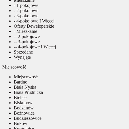
Mieszkanie
- 1-pokojowe
- 2-pokojowe
- 3-pokojowe
- 4-pokojowe I Więcej
Oferty Deweloperskie
- Mieszkanie
-- 2-pokojowe
-- 3-pokojowe
-- 4-pokojowe I Więcej
Sprzedane
Wynajęte
Miejscowość
Miejscowość
Bardno
Biała Nyska
Biała Prudnicka
Bielice
Biskupów
Bodzanów
Bożnowice
Budzieszowice
Buków
Burgrabice