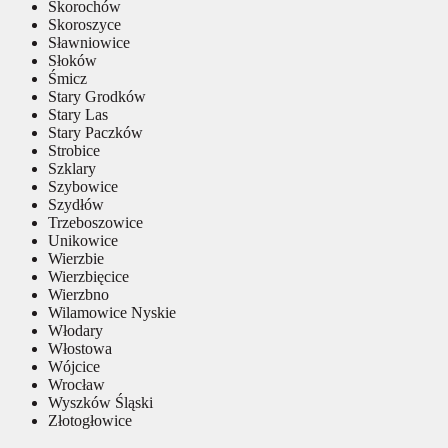
Skorochów
Skoroszyce
Sławniowice
Słoków
Śmicz
Stary Grodków
Stary Las
Stary Paczków
Strobice
Szklary
Szybowice
Szydłów
Trzeboszowice
Unikowice
Wierzbie
Wierzbięcice
Wierzbno
Wilamowice Nyskie
Włodary
Włostowa
Wójcice
Wrocław
Wyszków Śląski
Złotogłowice