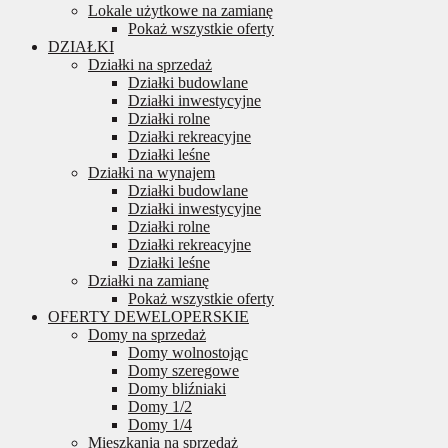
Lokale użytkowe na zamianę
Pokaż wszystkie oferty
DZIAŁKI
Działki na sprzedaż
Działki budowlane
Działki inwestycyjne
Działki rolne
Działki rekreacyjne
Działki leśne
Działki na wynajem
Działki budowlane
Działki inwestycyjne
Działki rolne
Działki rekreacyjne
Działki leśne
Działki na zamianę
Pokaż wszystkie oferty
OFERTY DEWELOPERSKIE
Domy na sprzedaż
Domy wolnostojąc
Domy szeregowe
Domy bliźniaki
Domy 1/2
Domy 1/4
Mieszkania na sprzedaż