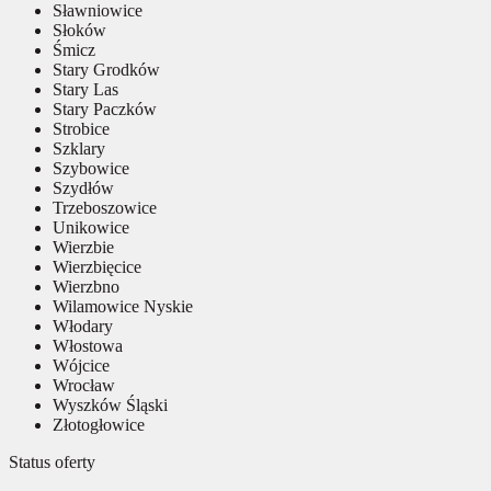
Sławniowice
Słoków
Śmicz
Stary Grodków
Stary Las
Stary Paczków
Strobice
Szklary
Szybowice
Szydłów
Trzeboszowice
Unikowice
Wierzbie
Wierzbięcice
Wierzbno
Wilamowice Nyskie
Włodary
Włostowa
Wójcice
Wrocław
Wyszków Śląski
Złotogłowice
Status oferty