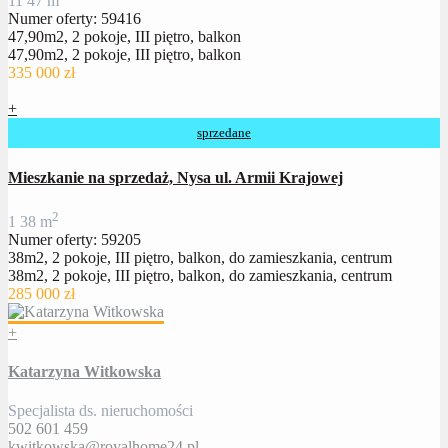
1
1
47 m
Numer oferty: 59416
47,90m2, 2 pokoje, III piętro, balkon
47,90m2, 2 pokoje, III piętro, balkon
335 000 zł
+
sprzedane
Mieszkanie na sprzedaż, Nysa ul. Armii Krajowej
2
1
38 m
Numer oferty: 59205
38m2, 2 pokoje, III piętro, balkon, do zamieszkania, centrum
38m2, 2 pokoje, III piętro, balkon, do zamieszkania, centrum
285 000 zł
+
Katarzyna Witkowska
Specjalista ds. nieruchomości
502 601 459
kwitkowska@royalhome24.pl