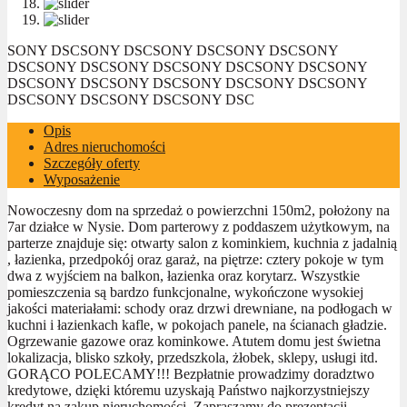
SONY DSC
SONY DSC
SONY DSC
SONY DSC
SONY
DSC
SONY DSC
SONY DSC
SONY DSC
SONY DSC
SONY
DSC
SONY DSC
SONY DSC
SONY DSC
SONY DSC
SONY
DSC
SONY DSC
SONY DSC
SONY DSC
Opis
Adres nieruchomości
Szczegóły oferty
Wyposażenie
Nowoczesny dom na sprzedaż o powierzchni 150m2, położony na
7ar działce w Nysie. Dom parterowy z poddaszem użytkowym, na
parterze znajduje się: otwarty salon z kominkiem, kuchnia z jadalnią
, łazienka, przedpokój oraz garaż, na piętrze: cztery pokoje w tym
dwa z wyjściem na balkon, łazienka oraz korytarz. Wszystkie
pomieszczenia są bardzo funkcjonalne, wykończone wysokiej
jakości materiałami: schody oraz drzwi drewniane, na podłogach w
kuchni i łazienkach kafle, w pokojach panele, na ścianach gładzie.
Ogrzewanie gazowe oraz kominkowe. Atutem domu jest świetna
lokalizacja, blisko szkoły, przedszkola, żłobek, sklepy, usługi itd.
GORĄCO POLECAMY!!! Bezpłatnie prowadzimy doradztwo
kredytowe, dzięki któremu uzyskają Państwo najkorzystniejszy
kredyt na zakup nieruchomości. Zapraszamy do prezentacji