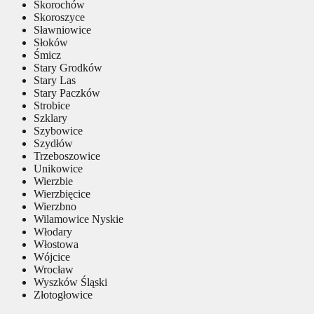
Skorochów
Skoroszyce
Sławniowice
Słoków
Śmicz
Stary Grodków
Stary Las
Stary Paczków
Strobice
Szklary
Szybowice
Szydłów
Trzeboszowice
Unikowice
Wierzbie
Wierzbięcice
Wierzbno
Wilamowice Nyskie
Włodary
Włostowa
Wójcice
Wrocław
Wyszków Śląski
Złotogłowice