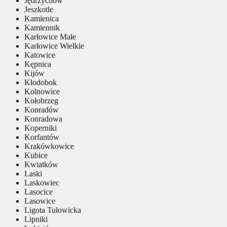
Jędrzychów
Jeszkotle
Kamienica
Kamiennik
Karłowice Małe
Karłowice Wielkie
Katowice
Kępnica
Kijów
Kłodobok
Kolnowice
Kołobrzeg
Konradów
Konradowa
Koperniki
Korfantów
Krakówkowice
Kubice
Kwiatków
Laski
Laskowiec
Lasocice
Lasowice
Ligota Tułowicka
Lipniki