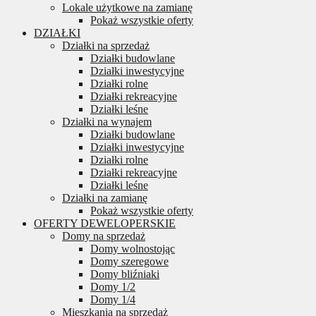
Lokale użytkowe na zamianę
Pokaż wszystkie oferty
DZIAŁKI
Działki na sprzedaż
Działki budowlane
Działki inwestycyjne
Działki rolne
Działki rekreacyjne
Działki leśne
Działki na wynajem
Działki budowlane
Działki inwestycyjne
Działki rolne
Działki rekreacyjne
Działki leśne
Działki na zamianę
Pokaż wszystkie oferty
OFERTY DEWELOPERSKIE
Domy na sprzedaż
Domy wolnostojąc
Domy szeregowe
Domy bliźniaki
Domy 1/2
Domy 1/4
Mieszkania na sprzedaż