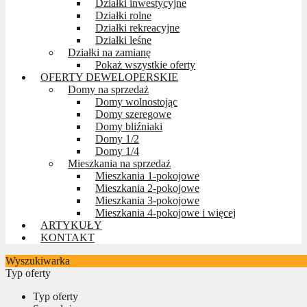
Działki inwestycyjne
Działki rolne
Działki rekreacyjne
Działki leśne
Działki na zamianę
Pokaż wszystkie oferty
OFERTY DEWELOPERSKIE
Domy na sprzedaż
Domy wolnostojąc
Domy szeregowe
Domy bliźniaki
Domy 1/2
Domy 1/4
Mieszkania na sprzedaż
Mieszkania 1-pokojowe
Mieszkania 2-pokojowe
Mieszkania 3-pokojowe
Mieszkania 4-pokojowe i więcej
ARTYKUŁY
KONTAKT
Wyszukiwarka
Typ oferty
Typ oferty