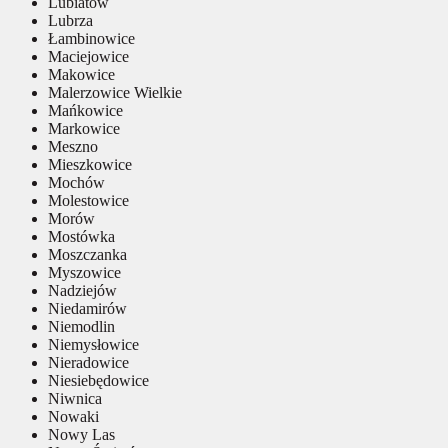
Lubiatów
Lubrza
Łambinowice
Maciejowice
Makowice
Malerzowice Wielkie
Mańkowice
Markowice
Meszno
Mieszkowice
Mochów
Molestowice
Morów
Mostówka
Moszczanka
Myszowice
Nadziejów
Niedamirów
Niemodlin
Niemysłowice
Nieradowice
Niesiebędowice
Niwnica
Nowaki
Nowy Las