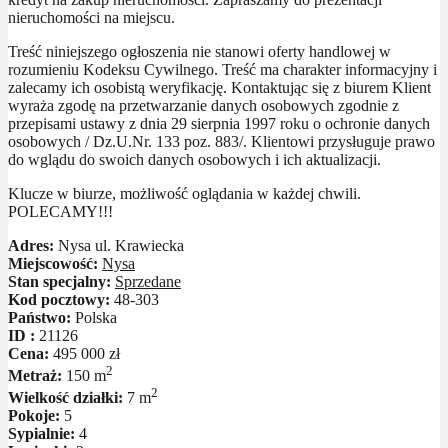
nieruchomości na miejscu.
Treść niniejszego ogłoszenia nie stanowi oferty handlowej w
rozumieniu Kodeksu Cywilnego. Treść ma charakter informacyjny i
zalecamy ich osobistą weryfikację. Kontaktując się z biurem Klient
wyraża zgodę na przetwarzanie danych osobowych zgodnie z
przepisami ustawy z dnia 29 sierpnia 1997 roku o ochronie danych
osobowych / Dz.U.Nr. 133 poz. 883/. Klientowi przysługuje prawo
do wglądu do swoich danych osobowych i ich aktualizacji.
Klucze w biurze, możliwość oglądania w każdej chwili.
POLECAMY!!!
Adres:
Nysa ul. Krawiecka
Miejscowość:
Nysa
Stan specjalny:
Sprzedane
Kod pocztowy:
48-303
Państwo:
Polska
ID :
21126
Cena:
495 000 zł
2
Metraż:
150 m
2
Wielkość działki:
7 m
Pokoje:
5
Sypialnie:
4