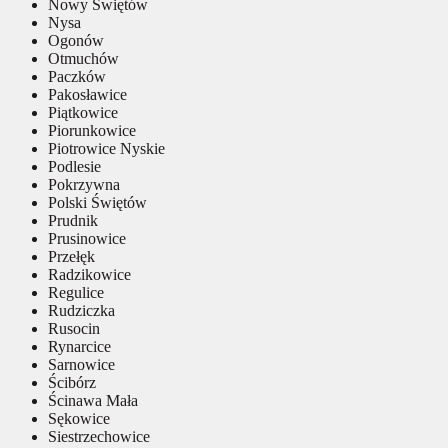
Nowy Świętów
Nysa
Ogonów
Otmuchów
Paczków
Pakosławice
Piątkowice
Piorunkowice
Piotrowice Nyskie
Podlesie
Pokrzywna
Polski Świętów
Prudnik
Prusinowice
Przełęk
Radzikowice
Regulice
Rudziczka
Rusocin
Rynarcice
Sarnowice
Ścibórz
Ścinawa Mała
Sękowice
Siestrzechowice