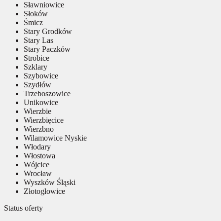
Sławniowice
Słoków
Śmicz
Stary Grodków
Stary Las
Stary Paczków
Strobice
Szklary
Szybowice
Szydłów
Trzeboszowice
Unikowice
Wierzbie
Wierzbięcice
Wierzbno
Wilamowice Nyskie
Włodary
Włostowa
Wójcice
Wrocław
Wyszków Śląski
Złotogłowice
Status oferty