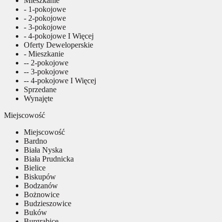
Mieszkanie
- 1-pokojowe
- 2-pokojowe
- 3-pokojowe
- 4-pokojowe I Więcej
Oferty Deweloperskie
- Mieszkanie
-- 2-pokojowe
-- 3-pokojowe
-- 4-pokojowe I Więcej
Sprzedane
Wynajęte
Miejscowość
Miejscowość
Bardno
Biała Nyska
Biała Prudnicka
Bielice
Biskupów
Bodzanów
Bożnowice
Budzieszowice
Buków
Burgrabice