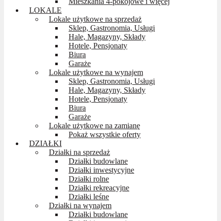
Mieszkania 4-pokojowe i więcej
LOKALE
Lokale użytkowe na sprzedaż
Sklep, Gastronomia, Usługi
Hale, Magazyny, Składy
Hotele, Pensjonaty
Biura
Garaże
Lokale użytkowe na wynajem
Sklep, Gastronomia, Usługi
Hale, Magazyny, Składy
Hotele, Pensjonaty
Biura
Garaże
Lokale użytkowe na zamianę
Pokaż wszystkie oferty
DZIAŁKI
Działki na sprzedaż
Działki budowlane
Działki inwestycyjne
Działki rolne
Działki rekreacyjne
Działki leśne
Działki na wynajem
Działki budowlane