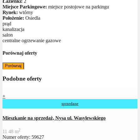
Łazienki:
2
Miejsce Parkingowe:
miejsce postojowe na parkingu
Rynek:
wtórny
Położenie:
Osiedla
prąd
kanalizacja
salon
centralne ogrzewanie gazowe
Porównaj oferty
Porównaj
Podobne oferty
+
sprzedane
Mieszkanie na sprzedaż, Nysa ul. Wasylewskiego
2
1
1
48 m
Numer oferty: 59627