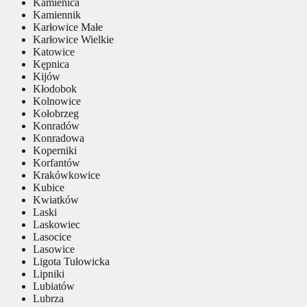
Kamienica
Kamiennik
Karłowice Małe
Karłowice Wielkie
Katowice
Kępnica
Kijów
Kłodobok
Kolnowice
Kołobrzeg
Konradów
Konradowa
Koperniki
Korfantów
Krakówkowice
Kubice
Kwiatków
Laski
Laskowiec
Lasocice
Lasowice
Ligota Tułowicka
Lipniki
Lubiatów
Lubrza