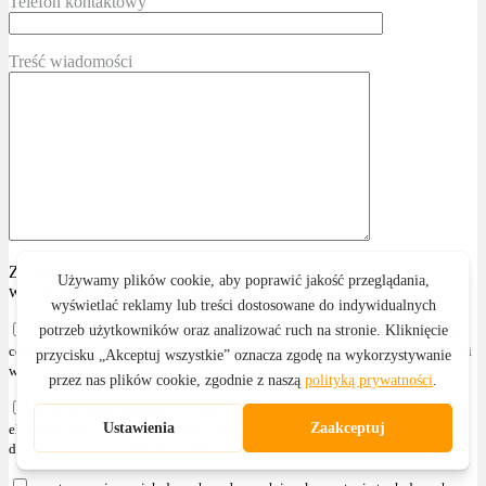
Telefon kontaktowy
Treść wiadomości
ZAMAWIAJĄCY, będąc poinformowanym o możliwości
wycofania zgody w każdym czasie, wyraża zgodę na:
przetwarzanie swoich danych osobowych i wykorzystanie tych danych do
celów marketingowych PRZEDSIĘBIORCY, zgodnie z przepisami wskazanymi
w § 4 ust. 2
otrzymywanie informacji handlowych za pomocą środków komunikacji
elektronicznej, zgodnie z ustawą z dnia 18 lipca 2002r. o świadczeniu usług
drogą elektroniczną (Dz. U. z 2020r. poz. 344 z późniejszymi zmianami )