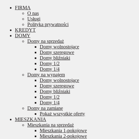
FIRMA
O nas
Usługi
Polityka prywatności
KREDYT
DOMY
Domy na sprzedaż
Domy wolnostojące
Domy szeregowe
Domy bliźniaki
Domy 1/2
Domy 1/4
Domy na wynajem
Domy wolnostojące
Domy szeregowe
Domy bliźniaki
Domy 1/2
Domy 1/4
Domy na zamianę
Pokaż wszystkie oferty
MIESZKANIA
Mieszkania na sprzedaż
Mieszkania 1-pokojowe
Mieszkania 2-pokojowe