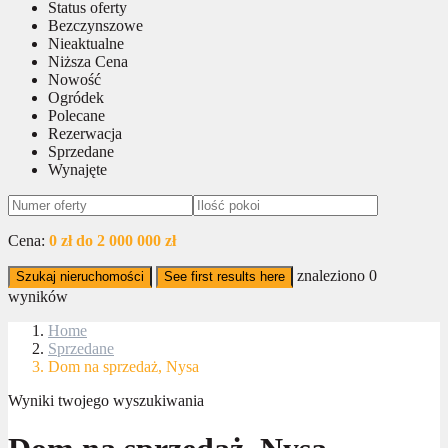
Status oferty
Bezczynszowe
Nieaktualne
Niższa Cena
Nowość
Ogródek
Polecane
Rezerwacja
Sprzedane
Wynajęte
Cena:
0 zł do 2 000 000 zł
znaleziono
0
Szukaj nieruchomości
See first results here
wyników
Home
Sprzedane
Dom na sprzedaż, Nysa
Wyniki twojego wyszukiwania