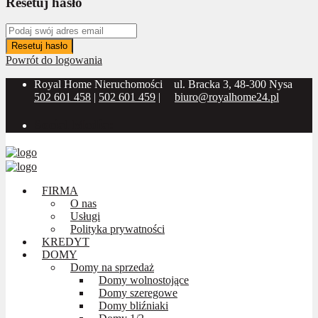
Resetuj hasło
Resetuj hasło
Powrót do logowania
Royal Home Nieruchomości
ul. Bracka 3, 48-300 Nysa
502 601 458
|
502 601 459
|
biuro@royalhome24.pl
Social Media:
FIRMA
O nas
Usługi
Polityka prywatności
KREDYT
DOMY
Domy na sprzedaż
Domy wolnostojące
Domy szeregowe
Domy bliźniaki