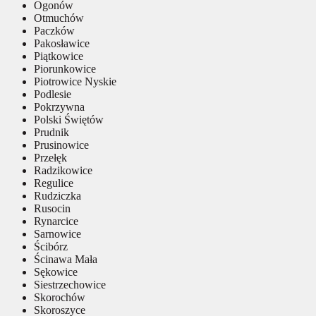
Ogonów
Otmuchów
Paczków
Pakosławice
Piątkowice
Piorunkowice
Piotrowice Nyskie
Podlesie
Pokrzywna
Polski Świętów
Prudnik
Prusinowice
Przełęk
Radzikowice
Regulice
Rudziczka
Rusocin
Rynarcice
Sarnowice
Ścibórz
Ścinawa Mała
Sękowice
Siestrzechowice
Skorochów
Skoroszyce