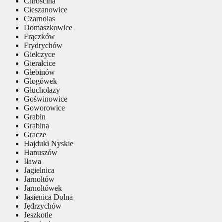
Chróścina
Cieszanowice
Czarnolas
Domaszkowice
Frączków
Frydrychów
Giełczyce
Gierałcice
Głebinów
Głogówek
Głuchołazy
Goświnowice
Goworowice
Grabin
Grabina
Gracze
Hajduki Nyskie
Hanuszów
Iława
Jagielnica
Jarnołtów
Jarnołtówek
Jasienica Dolna
Jędrzychów
Jeszkotle