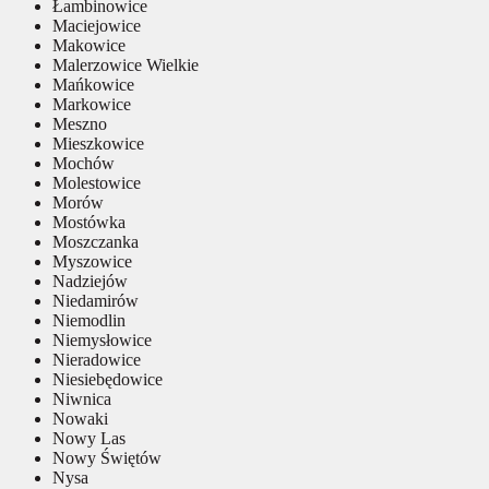
Łambinowice
Maciejowice
Makowice
Malerzowice Wielkie
Mańkowice
Markowice
Meszno
Mieszkowice
Mochów
Molestowice
Morów
Mostówka
Moszczanka
Myszowice
Nadziejów
Niedamirów
Niemodlin
Niemysłowice
Nieradowice
Niesiebędowice
Niwnica
Nowaki
Nowy Las
Nowy Świętów
Nysa