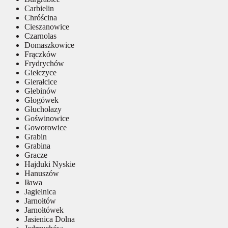
Carbielin
Chróścina
Cieszanowice
Czarnolas
Domaszkowice
Frączków
Frydrychów
Giełczyce
Gierałcice
Głebinów
Głogówek
Głuchołazy
Goświnowice
Goworowice
Grabin
Grabina
Gracze
Hajduki Nyskie
Hanuszów
Iława
Jagielnica
Jarnołtów
Jarnołtówek
Jasienica Dolna