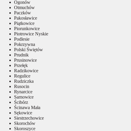
Ogonów
Otmuchów
Paczków
Pakosławice
Piątkowice
Piorunkowice
Piotrowice Nyskie
Podlesie
Pokrzywna
Polski Świętów
Prudnik
Prusinowice
Przełęk
Radzikowice
Regulice
Rudziczka
Rusocin
Rynarcice
Sarnowice
Ścibórz
Ścinawa Mała
Sękowice
Siestrzechowice
Skorochów
Skoroszyce