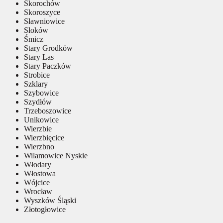
Skorochów
Skoroszyce
Sławniowice
Słoków
Śmicz
Stary Grodków
Stary Las
Stary Paczków
Strobice
Szklary
Szybowice
Szydłów
Trzeboszowice
Unikowice
Wierzbie
Wierzbięcice
Wierzbno
Wilamowice Nyskie
Włodary
Włostowa
Wójcice
Wrocław
Wyszków Śląski
Złotogłowice