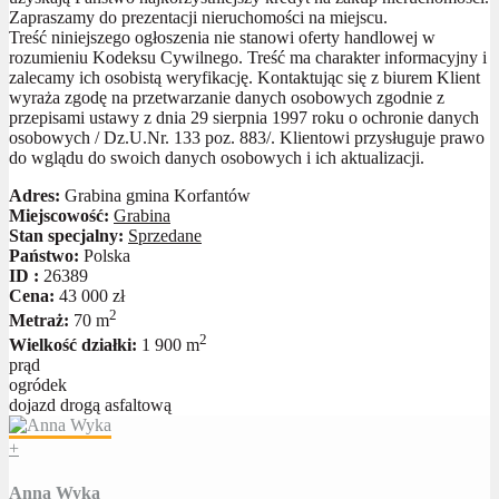
Zapraszamy do prezentacji nieruchomości na miejscu.
Treść niniejszego ogłoszenia nie stanowi oferty handlowej w
rozumieniu Kodeksu Cywilnego. Treść ma charakter informacyjny i
zalecamy ich osobistą weryfikację. Kontaktując się z biurem Klient
wyraża zgodę na przetwarzanie danych osobowych zgodnie z
przepisami ustawy z dnia 29 sierpnia 1997 roku o ochronie danych
osobowych / Dz.U.Nr. 133 poz. 883/. Klientowi przysługuje prawo
do wglądu do swoich danych osobowych i ich aktualizacji.
Adres:
Grabina gmina Korfantów
Miejscowość:
Grabina
Stan specjalny:
Sprzedane
Państwo:
Polska
ID :
26389
Cena:
43 000 zł
2
Metraż:
70 m
2
Wielkość działki:
1 900 m
prąd
ogródek
dojazd drogą asfaltową
+
Anna Wyka