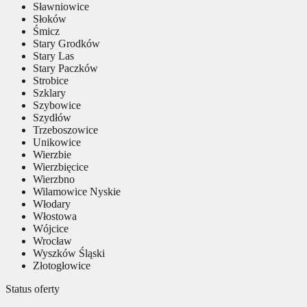
Sławniowice
Słoków
Śmicz
Stary Grodków
Stary Las
Stary Paczków
Strobice
Szklary
Szybowice
Szydłów
Trzeboszowice
Unikowice
Wierzbie
Wierzbięcice
Wierzbno
Wilamowice Nyskie
Włodary
Włostowa
Wójcice
Wrocław
Wyszków Śląski
Złotogłowice
Status oferty