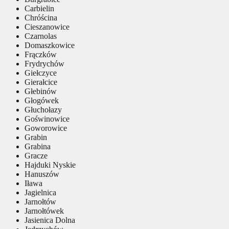
Carbielin
Chróścina
Cieszanowice
Czarnolas
Domaszkowice
Frączków
Frydrychów
Giełczyce
Gierałcice
Głebinów
Głogówek
Głuchołazy
Goświnowice
Goworowice
Grabin
Grabina
Gracze
Hajduki Nyskie
Hanuszów
Iława
Jagielnica
Jarnołtów
Jarnołtówek
Jasienica Dolna