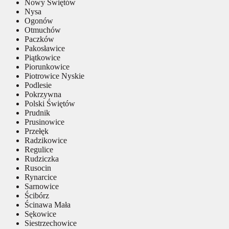
Nowy Świętów
Nysa
Ogonów
Otmuchów
Paczków
Pakosławice
Piątkowice
Piorunkowice
Piotrowice Nyskie
Podlesie
Pokrzywna
Polski Świętów
Prudnik
Prusinowice
Przełęk
Radzikowice
Regulice
Rudziczka
Rusocin
Rynarcice
Sarnowice
Ścibórz
Ścinawa Mała
Sękowice
Siestrzechowice