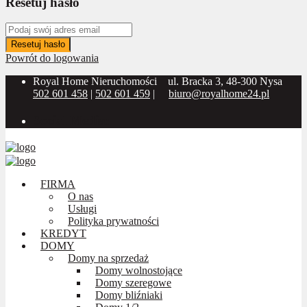
Resetuj hasło
Resetuj hasło
Powrót do logowania
Royal Home Nieruchomości
ul. Bracka 3, 48-300 Nysa
502 601 458
|
502 601 459
|
biuro@royalhome24.pl
Social Media:
FIRMA
O nas
Usługi
Polityka prywatności
KREDYT
DOMY
Domy na sprzedaż
Domy wolnostojące
Domy szeregowe
Domy bliźniaki