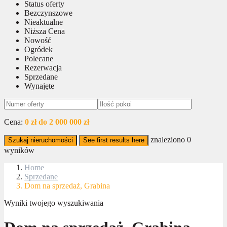
Status oferty
Bezczynszowe
Nieaktualne
Niższa Cena
Nowość
Ogródek
Polecane
Rezerwacja
Sprzedane
Wynajęte
Cena:
0 zł do 2 000 000 zł
znaleziono
0
Szukaj nieruchomości
See first results here
wyników
Home
Sprzedane
Dom na sprzedaż, Grabina
Wyniki twojego wyszukiwania