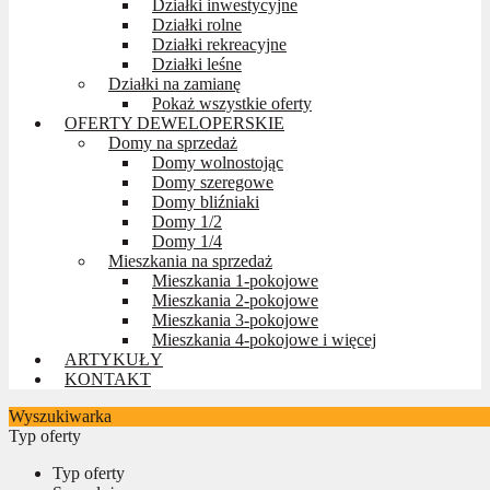
Działki inwestycyjne
Działki rolne
Działki rekreacyjne
Działki leśne
Działki na zamianę
Pokaż wszystkie oferty
OFERTY DEWELOPERSKIE
Domy na sprzedaż
Domy wolnostojąc
Domy szeregowe
Domy bliźniaki
Domy 1/2
Domy 1/4
Mieszkania na sprzedaż
Mieszkania 1-pokojowe
Mieszkania 2-pokojowe
Mieszkania 3-pokojowe
Mieszkania 4-pokojowe i więcej
ARTYKUŁY
KONTAKT
Wyszukiwarka
Typ oferty
Typ oferty