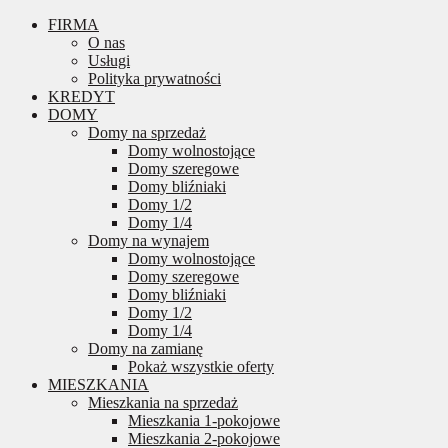
FIRMA
O nas
Usługi
Polityka prywatności
KREDYT
DOMY
Domy na sprzedaż
Domy wolnostojące
Domy szeregowe
Domy bliźniaki
Domy 1/2
Domy 1/4
Domy na wynajem
Domy wolnostojące
Domy szeregowe
Domy bliźniaki
Domy 1/2
Domy 1/4
Domy na zamianę
Pokaż wszystkie oferty
MIESZKANIA
Mieszkania na sprzedaż
Mieszkania 1-pokojowe
Mieszkania 2-pokojowe