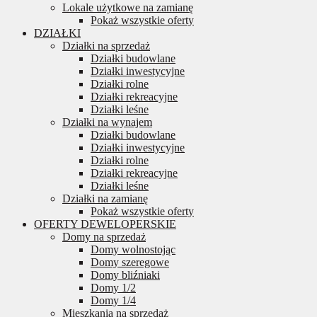
Lokale użytkowe na zamianę
Pokaż wszystkie oferty
DZIAŁKI
Działki na sprzedaż
Działki budowlane
Działki inwestycyjne
Działki rolne
Działki rekreacyjne
Działki leśne
Działki na wynajem
Działki budowlane
Działki inwestycyjne
Działki rolne
Działki rekreacyjne
Działki leśne
Działki na zamianę
Pokaż wszystkie oferty
OFERTY DEWELOPERSKIE
Domy na sprzedaż
Domy wolnostojąc
Domy szeregowe
Domy bliźniaki
Domy 1/2
Domy 1/4
Mieszkania na sprzedaż