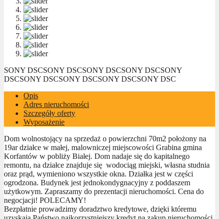
SONY DSC
SONY DSC
SONY DSC
SONY DSC
SONY
DSC
SONY DSC
SONY DSC
SONY DSC
SONY DSC
Opis
Adres nieruchomości
Szczegóły oferty
Wyposażenie
Dom wolnostojący na sprzedaż o powierzchni 70m2 położony na
19ar działce w małej, malowniczej miejscowości Grabina gmina
Korfantów w pobliży Białej. Dom nadaje się do kapitalnego
remontu, na działce znajduje się wodociąg miejski, własna studnia
oraz prąd, wymieniono wszystkie okna. Działka jest w części
ogrodzona. Budynek jest jednokondygnacyjny z poddaszem
użytkowym. Zapraszamy do prezentacji nieruchomości. Cena do
negocjacji! POLECAMY!
Bezpłatnie prowadzimy doradztwo kredytowe, dzięki któremu
uzyskają Państwo najkorzystniejszy kredyt na zakup nieruchomości.