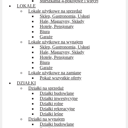
Mieszkania 4-pokojowe i więcej
LOKALE
Lokale użytkowe na sprzedaż
Sklep, Gastronomia, Usługi
Hale, Magazyny, Składy
Hotele, Pensjonaty
Biura
Garaże
Lokale użytkowe na wynajem
Sklep, Gastronomia, Usługi
Hale, Magazyny, Składy
Hotele, Pensjonaty
Biura
Garaże
Lokale użytkowe na zamianę
Pokaż wszystkie oferty
DZIAŁKI
Działki na sprzedaż
Działki budowlane
Działki inwestycyjne
Działki rolne
Działki rekreacyjne
Działki leśne
Działki na wynajem
Działki budowlane