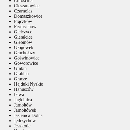
Chróścina
Cieszanowice
Czarnolas
Domaszkowice
Frączków
Frydrychów
Giełczyce
Gierałcice
Głebinów
Głogówek
Głuchołazy
Goświnowice
Goworowice
Grabin
Grabina
Gracze
Hajduki Nyskie
Hanuszów
Iława
Jagielnica
Jarnołtów
Jarnołtówek
Jasienica Dolna
Jędrzychów
Jeszkotle