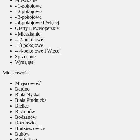
Mieszkanie
- 1-pokojowe
- 2-pokojowe
- 3-pokojowe
- 4-pokojowe I Więcej
Oferty Deweloperskie
- Mieszkanie
-- 2-pokojowe
-- 3-pokojowe
-- 4-pokojowe I Więcej
Sprzedane
Wynajęte
Miejscowość
Miejscowość
Bardno
Biała Nyska
Biała Prudnicka
Bielice
Biskupów
Bodzanów
Bożnowice
Budzieszowice
Buków
Burgrabice