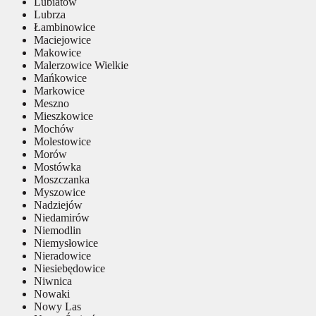
Lubiatów
Lubrza
Łambinowice
Maciejowice
Makowice
Malerzowice Wielkie
Mańkowice
Markowice
Meszno
Mieszkowice
Mochów
Molestowice
Morów
Mostówka
Moszczanka
Myszowice
Nadziejów
Niedamirów
Niemodlin
Niemysłowice
Nieradowice
Niesiebędowice
Niwnica
Nowaki
Nowy Las