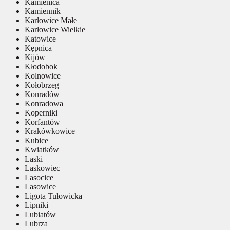
Kamienica
Kamiennik
Karłowice Małe
Karłowice Wielkie
Katowice
Kępnica
Kijów
Kłodobok
Kolnowice
Kołobrzeg
Konradów
Konradowa
Koperniki
Korfantów
Krakówkowice
Kubice
Kwiatków
Laski
Laskowiec
Lasocice
Lasowice
Ligota Tułowicka
Lipniki
Lubiatów
Lubrza