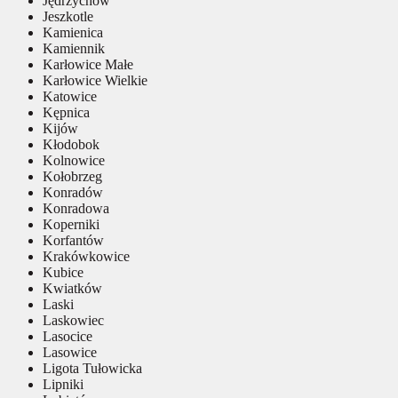
Jędrzychów
Jeszkotle
Kamienica
Kamiennik
Karłowice Małe
Karłowice Wielkie
Katowice
Kępnica
Kijów
Kłodobok
Kolnowice
Kołobrzeg
Konradów
Konradowa
Koperniki
Korfantów
Krakówkowice
Kubice
Kwiatków
Laski
Laskowiec
Lasocice
Lasowice
Ligota Tułowicka
Lipniki