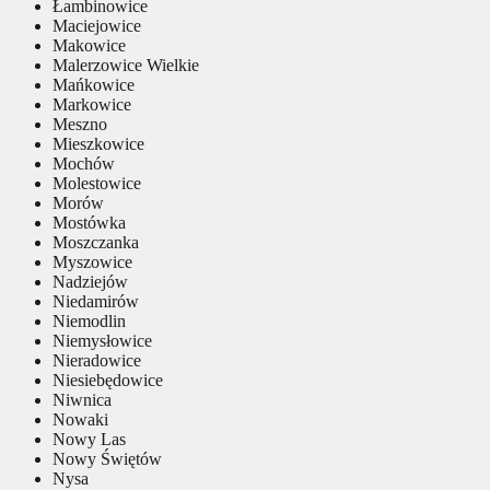
Łambinowice
Maciejowice
Makowice
Malerzowice Wielkie
Mańkowice
Markowice
Meszno
Mieszkowice
Mochów
Molestowice
Morów
Mostówka
Moszczanka
Myszowice
Nadziejów
Niedamirów
Niemodlin
Niemysłowice
Nieradowice
Niesiebędowice
Niwnica
Nowaki
Nowy Las
Nowy Świętów
Nysa