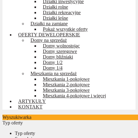
Działki inwestycyjne
Działki rolne
Działki rekreacyjne
Działki leśne
Działki na zamianę
Pokaż wszystkie oferty
OFERTY DEWELOPERSKIE
Domy na sprzedaż
Domy wolnostojąc
Domy szeregowe
Domy bliźniaki
Domy 1/2
Domy 1/4
Mieszkania na sprzedaż
Mieszkania 1-pokojowe
Mieszkania 2-pokojowe
Mieszkania 3-pokojowe
Mieszkania 4-pokojowe i więcej
ARTYKUŁY
KONTAKT
Wyszukiwarka
Typ oferty
Typ oferty