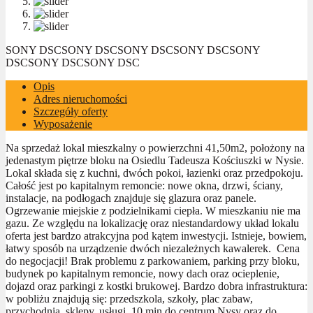
SONY DSC
SONY DSC
SONY DSC
SONY DSC
SONY
DSC
SONY DSC
SONY DSC
Opis
Adres nieruchomości
Szczegóły oferty
Wyposażenie
Na sprzedaż lokal mieszkalny o powierzchni 41,50m2, położony na
jedenastym piętrze bloku na Osiedlu Tadeusza Kościuszki w Nysie.
Lokal składa się z kuchni, dwóch pokoi, łazienki oraz przedpokoju.
Całość jest po kapitalnym remoncie: nowe okna, drzwi, ściany,
instalacje, na podłogach znajduje się glazura oraz panele.
Ogrzewanie miejskie z podzielnikami ciepła. W mieszkaniu nie ma
gazu. Ze względu na lokalizację oraz niestandardowy układ lokalu
oferta jest bardzo atrakcyjna pod kątem inwestycji. Istnieje, bowiem,
łatwy sposób na urządzenie dwóch niezależnych kawalerek. Cena
do negocjacji! Brak problemu z parkowaniem, parking przy bloku,
budynek po kapitalnym remoncie, nowy dach oraz ocieplenie,
dojazd oraz parkingi z kostki brukowej. Bardzo dobra infrastruktura:
w pobliżu znajdują się: przedszkola, szkoły, plac zabaw,
przychodnia, sklepy, usługi, 10 min do centrum Nysy oraz do