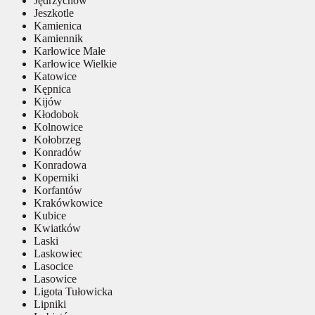
Jędrzychów
Jeszkotle
Kamienica
Kamiennik
Karłowice Małe
Karłowice Wielkie
Katowice
Kępnica
Kijów
Kłodobok
Kolnowice
Kołobrzeg
Konradów
Konradowa
Koperniki
Korfantów
Krakówkowice
Kubice
Kwiatków
Laski
Laskowiec
Lasocice
Lasowice
Ligota Tułowicka
Lipniki