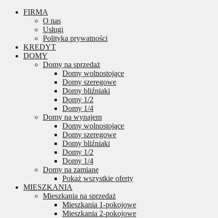
FIRMA
O nas
Usługi
Polityka prywatności
KREDYT
DOMY
Domy na sprzedaż
Domy wolnostojące
Domy szeregowe
Domy bliźniaki
Domy 1/2
Domy 1/4
Domy na wynajem
Domy wolnostojące
Domy szeregowe
Domy bliźniaki
Domy 1/2
Domy 1/4
Domy na zamianę
Pokaż wszystkie oferty
MIESZKANIA
Mieszkania na sprzedaż
Mieszkania 1-pokojowe
Mieszkania 2-pokojowe