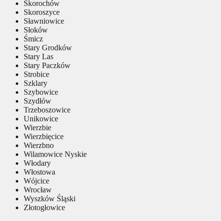
Skorochów
Skoroszyce
Sławniowice
Słoków
Śmicz
Stary Grodków
Stary Las
Stary Paczków
Strobice
Szklary
Szybowice
Szydłów
Trzeboszowice
Unikowice
Wierzbie
Wierzbięcice
Wierzbno
Wilamowice Nyskie
Włodary
Włostowa
Wójcice
Wrocław
Wyszków Śląski
Złotogłowice