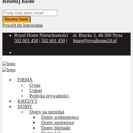
Resetuj hasło
Resetuj hasło
Powrót do logowania
Royal Home Nieruchomości
ul. Bracka 3, 48-300 Nysa
502 601 458
|
502 601 459
|
biuro@royalhome24.pl
Social Media:
FIRMA
O nas
Usługi
Polityka prywatności
KREDYT
DOMY
Domy na sprzedaż
Domy wolnostojące
Domy szeregowe
Domy bliźniaki