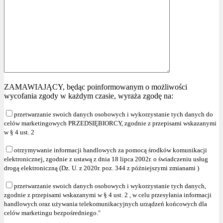
ZAMAWIAJĄCY, będąc poinformowanym o możliwości
wycofania zgody w każdym czasie, wyraża zgodę na:
przetwarzanie swoich danych osobowych i wykorzystanie tych danych do
celów marketingowych PRZEDSIĘBIORCY, zgodnie z przepisami wskazanymi
w § 4 ust. 2
otrzymywanie informacji handlowych za pomocą środków komunikacji
elektronicznej, zgodnie z ustawą z dnia 18 lipca 2002r. o świadczeniu usług
drogą elektroniczną (Dz. U. z 2020r. poz. 344 z późniejszymi zmianami )
przetwarzanie swoich danych osobowych i wykorzystanie tych danych,
zgodnie z przepisami wskazanymi w § 4 ust. 2 , w celu przesyłania informacji
handlowych oraz używania telekomunikacyjnych urządzeń końcowych dla
celów marketingu bezpośredniego."