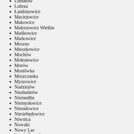
Lubiatów
Lubrza
Łambinowice
Maciejowice
Makowice
Malerzowice Wielkie
Mańkowice
Markowice
Meszno
Mieszkowice
Mochów
Molestowice
Morów
Mostówka
Moszczanka
Myszowice
Nadziejów
Niedamirów
Niemodlin
Niemysłowice
Nieradowice
Niesiebędowice
Niwnica
Nowaki
Nowy Las