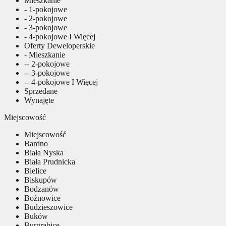
Mieszkanie
- 1-pokojowe
- 2-pokojowe
- 3-pokojowe
- 4-pokojowe I Więcej
Oferty Deweloperskie
- Mieszkanie
-- 2-pokojowe
-- 3-pokojowe
-- 4-pokojowe I Więcej
Sprzedane
Wynajęte
Miejscowość
Miejscowość
Bardno
Biała Nyska
Biała Prudnicka
Bielice
Biskupów
Bodzanów
Bożnowice
Budzieszowice
Buków
Burgrabice