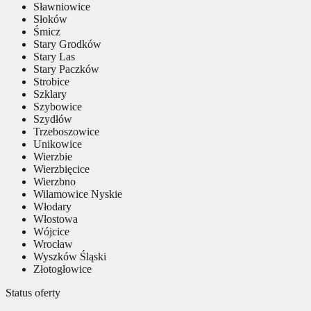
Sławniowice
Słoków
Śmicz
Stary Grodków
Stary Las
Stary Paczków
Strobice
Szklary
Szybowice
Szydłów
Trzeboszowice
Unikowice
Wierzbie
Wierzbięcice
Wierzbno
Wilamowice Nyskie
Włodary
Włostowa
Wójcice
Wrocław
Wyszków Śląski
Złotogłowice
Status oferty