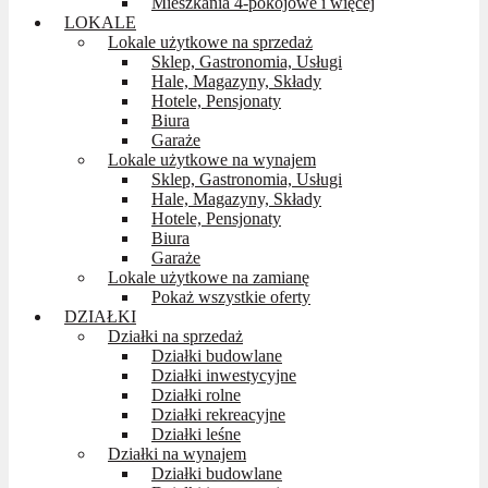
Mieszkania 4-pokojowe i więcej
LOKALE
Lokale użytkowe na sprzedaż
Sklep, Gastronomia, Usługi
Hale, Magazyny, Składy
Hotele, Pensjonaty
Biura
Garaże
Lokale użytkowe na wynajem
Sklep, Gastronomia, Usługi
Hale, Magazyny, Składy
Hotele, Pensjonaty
Biura
Garaże
Lokale użytkowe na zamianę
Pokaż wszystkie oferty
DZIAŁKI
Działki na sprzedaż
Działki budowlane
Działki inwestycyjne
Działki rolne
Działki rekreacyjne
Działki leśne
Działki na wynajem
Działki budowlane