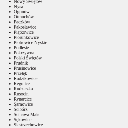
Nowy Świętów
Nysa
Ogonów
Otmuchów
Paczków
Pakosławice
Piątkowice
Piorunkowice
Piotrowice Nyskie
Podlesie
Pokrzywna
Polski Świętów
Prudnik
Prusinowice
Przełęk
Radzikowice
Regulice
Rudziczka
Rusocin
Rynarcice
Sarnowice
Ścibórz
Ścinawa Mała
Sękowice
Siestrzechowice