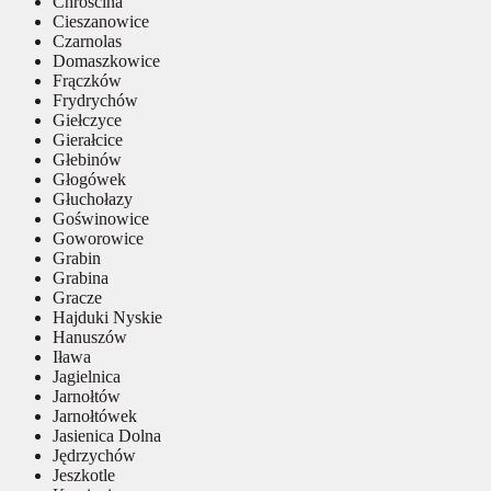
Chróścina
Cieszanowice
Czarnolas
Domaszkowice
Frączków
Frydrychów
Giełczyce
Gierałcice
Głebinów
Głogówek
Głuchołazy
Goświnowice
Goworowice
Grabin
Grabina
Gracze
Hajduki Nyskie
Hanuszów
Iława
Jagielnica
Jarnołtów
Jarnołtówek
Jasienica Dolna
Jędrzychów
Jeszkotle