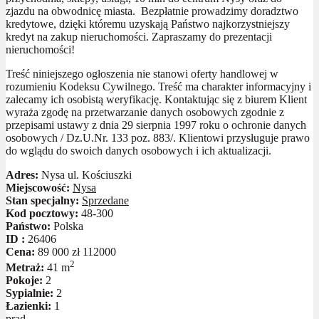
zjazdu na obwodnicę miasta. Bezpłatnie prowadzimy doradztwo
kredytowe, dzięki któremu uzyskają Państwo najkorzystniejszy
kredyt na zakup nieruchomości. Zapraszamy do prezentacji
nieruchomości!
Treść niniejszego ogłoszenia nie stanowi oferty handlowej w
rozumieniu Kodeksu Cywilnego. Treść ma charakter informacyjny i
zalecamy ich osobistą weryfikację. Kontaktując się z biurem Klient
wyraża zgodę na przetwarzanie danych osobowych zgodnie z
przepisami ustawy z dnia 29 sierpnia 1997 roku o ochronie danych
osobowych / Dz.U.Nr. 133 poz. 883/. Klientowi przysługuje prawo
do wglądu do swoich danych osobowych i ich aktualizacji.
Adres:
Nysa ul. Kościuszki
Miejscowość:
Nysa
Stan specjalny:
Sprzedane
Kod pocztowy:
48-300
Państwo:
Polska
ID :
26406
Cena:
89 000 zł
112000
2
Metraż:
41 m
Pokoje:
2
Sypialnie:
2
Łazienki:
1
prąd