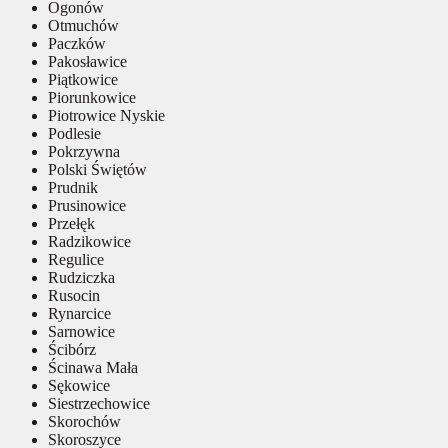
Ogonów
Otmuchów
Paczków
Pakosławice
Piątkowice
Piorunkowice
Piotrowice Nyskie
Podlesie
Pokrzywna
Polski Świętów
Prudnik
Prusinowice
Przełęk
Radzikowice
Regulice
Rudziczka
Rusocin
Rynarcice
Sarnowice
Ścibórz
Ścinawa Mała
Sękowice
Siestrzechowice
Skorochów
Skoroszyce