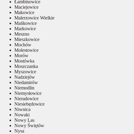
Łambinowice
Maciejowice
Makowice
Malerzowice Wielkie
Mańkowice
Markowice
Meszno
Mieszkowice
Mochów
Molestowice
Morów
Mostówka
Moszczanka
Myszowice
Nadziejów
Niedamirów
Niemodlin
Niemysłowice
Nieradowice
Niesiebędowice
Niwnica
Nowaki
Nowy Las
Nowy Świętów
Nysa