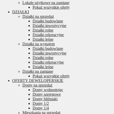
Lokale użytkowe na zamianę
Pokaż wszystkie oferty
DZIAŁKI
Działki na sprzedaż
Działki budowlane
Działki inwestycyjne
Działki rolne
Działki rekreacyjne
Działki leśne
Działki na wynajem
Działki budowlane
Działki inwestycyjne
Działki rolne
Działki rekreacyjne
Działki leśne
Działki na zamianę
Pokaż wszystkie oferty
OFERTY DEWELOPERSKIE
Domy na sprzedaż
Domy wolnostojąc
Domy szeregowe
Domy bliźniaki
Domy 1/2
Domy 1/4
Mieszkania na sprzedaż