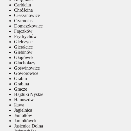
Carbielin
Chróścina
Cieszanowice
Czarnolas
Domaszkowice
Frączków
Frydrychów
Giełczyce
Gierałcice
Głebinów
Głogówek
Głuchołazy
Goświnowice
Goworowice
Grabin
Grabina
Gracze
Hajduki Nyskie
Hanuszów
Iława
Jagielnica
Jarnołtów
Jarnołtówek
Jasienica Dolna