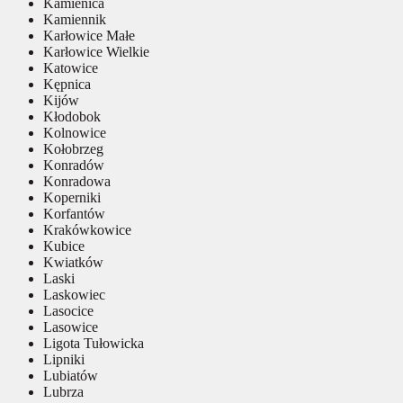
Kamienica
Kamiennik
Karłowice Małe
Karłowice Wielkie
Katowice
Kępnica
Kijów
Kłodobok
Kolnowice
Kołobrzeg
Konradów
Konradowa
Koperniki
Korfantów
Krakówkowice
Kubice
Kwiatków
Laski
Laskowiec
Lasocice
Lasowice
Ligota Tułowicka
Lipniki
Lubiatów
Lubrza