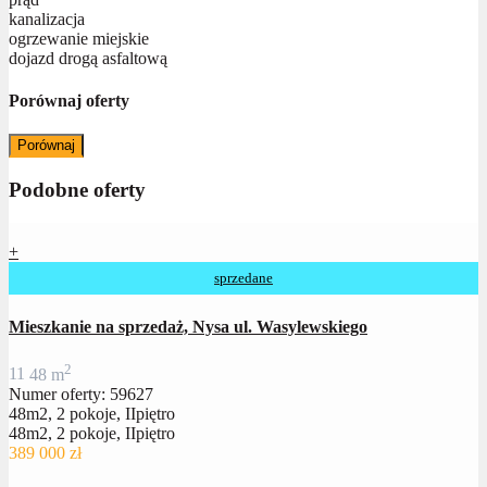
kanalizacja
ogrzewanie miejskie
dojazd drogą asfaltową
Porównaj oferty
Porównaj
Podobne oferty
+
sprzedane
Mieszkanie na sprzedaż, Nysa ul. Wasylewskiego
2
1
1
48 m
Numer oferty: 59627
48m2, 2 pokoje, IIpiętro
48m2, 2 pokoje, IIpiętro
389 000 zł