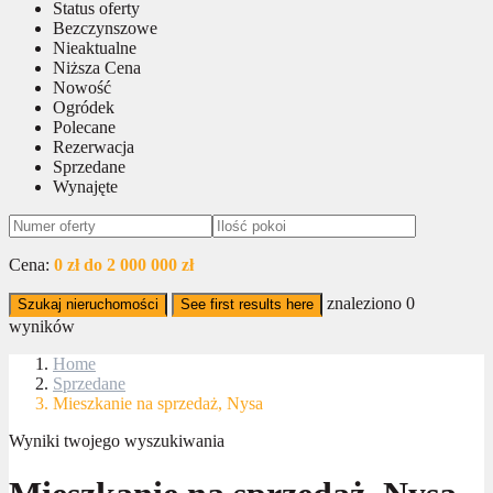
Status oferty
Bezczynszowe
Nieaktualne
Niższa Cena
Nowość
Ogródek
Polecane
Rezerwacja
Sprzedane
Wynajęte
Cena:
0 zł do 2 000 000 zł
znaleziono
0
Szukaj nieruchomości
See first results here
wyników
Home
Sprzedane
Mieszkanie na sprzedaż, Nysa
Wyniki twojego wyszukiwania