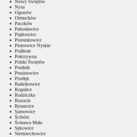
Nowy Świętów
Nysa
Ogonów
Otmuchów
Paczków
Pakosławice
Piątkowice
Piorunkowice
Piotrowice Nyskie
Podlesie
Pokrzywna
Polski Świętów
Prudnik
Prusinowice
Przełęk
Radzikowice
Regulice
Rudziczka
Rusocin
Rynarcice
Sarnowice
Ścibórz
Ścinawa Mała
Sękowice
Siestrzechowice