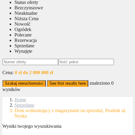
Status oferty
Bezczynszowe
Nieaktualne
Niższa Cena
Nowość
Ogródek
Polecane
Rezerwacja
Sprzedane
Wynajęte
Cena:
0 zł do 2 000 000 zł
znaleziono
0
Szukaj nieruchomości
See first results here
wyników
Home
Sprzedane
Dom wolnostojący z magazynami na sprzedaż, Prudnik ul.
Nyska
Wyniki twojego wyszukiwania