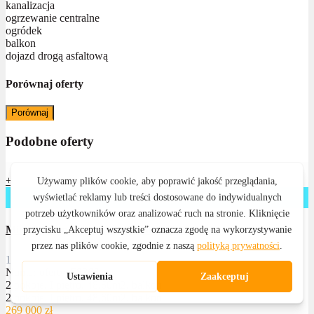
kanalizacja
ogrzewanie centralne
ogródek
balkon
dojazd drogą asfaltową
Porównaj oferty
Porównaj
Podobne oferty
+
sprzedane
Mieszkanie na sprzedaż, Prudnik Arki Bożka
2
1
1
48 m
Numer oferty: 58366
2 pokoje, I piętro, 48,60m2, balkon
2 pokoje, I piętro, 48,60m2, balkon
269 000 zł