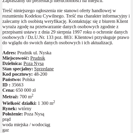
Zapraszamy do prezentacji nieruchomości na miejscu.
Treść niniejszego ogłoszenia nie stanowi oferty handlowej w
rozumieniu Kodeksu Cywilnego. Treść ma charakter informacyjny i
zalecamy ich osobistą weryfikację. Kontaktując się z biurem Klient
wyraża zgodę na przetwarzanie danych osobowych zgodnie z
przepisami ustawy z dnia 29 sierpnia 1997 roku o ochronie danych
osobowych / Dz.U.Nr. 133 poz. 883/. Klientowi przysługuje prawo
do wglądu do swoich danych osobowych i ich aktualizacji.
Adres:
Prudnik ul. Nyska
Miejscowość:
Prudnik
Dzielnica:
Poza Nysą
Stan specjalny:
Sprzedane
Kod pocztowy:
48-200
Państwo:
Polska
ID :
35663
Cena:
650 000 zł
2
Metraż:
700 m
2
Wielkość działki:
1 300 m
Rynek:
wtórny
Położenie:
Poza Nysą
prąd
woda miejska / wodociąg
gaz