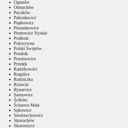
Ogonów
Otmuchów
Paczków
Pakosławice
Piątkowice
Piorunkowice
Piotrowice Nyskie
Podlesie
Pokrzywna
Polski Świętów
Prudnik
Prusinowice
Przełęk
Radzikowice
Regulice
Rudziczka
Rusocin
Rynarcice
Sarnowice
Ścibórz
Ścinawa Mała
Sękowice
Siestrzechowice
Skorochów
Skoroszyce