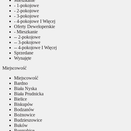
Mieszkanie
- 1-pokojowe
- 2-pokojowe
- 3-pokojowe
- 4-pokojowe I Więcej
Oferty Deweloperskie
- Mieszkanie
-- 2-pokojowe
-- 3-pokojowe
-- 4-pokojowe I Więcej
Sprzedane
Wynajęte
Miejscowość
Miejscowość
Bardno
Biała Nyska
Biała Prudnicka
Bielice
Biskupów
Bodzanów
Bożnowice
Budzieszowice
Buków
Burgrabice