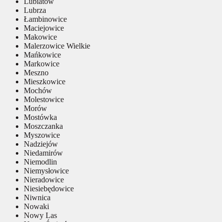
Lubiatów
Lubrza
Łambinowice
Maciejowice
Makowice
Malerzowice Wielkie
Mańkowice
Markowice
Meszno
Mieszkowice
Mochów
Molestowice
Morów
Mostówka
Moszczanka
Myszowice
Nadziejów
Niedamirów
Niemodlin
Niemysłowice
Nieradowice
Niesiebędowice
Niwnica
Nowaki
Nowy Las