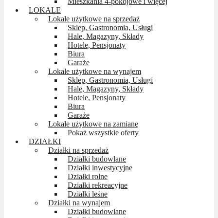
Mieszkania 4-pokojowe i więcej
LOKALE
Lokale użytkowe na sprzedaż
Sklep, Gastronomia, Usługi
Hale, Magazyny, Składy
Hotele, Pensjonaty
Biura
Garaże
Lokale użytkowe na wynajem
Sklep, Gastronomia, Usługi
Hale, Magazyny, Składy
Hotele, Pensjonaty
Biura
Garaże
Lokale użytkowe na zamianę
Pokaż wszystkie oferty
DZIAŁKI
Działki na sprzedaż
Działki budowlane
Działki inwestycyjne
Działki rolne
Działki rekreacyjne
Działki leśne
Działki na wynajem
Działki budowlane