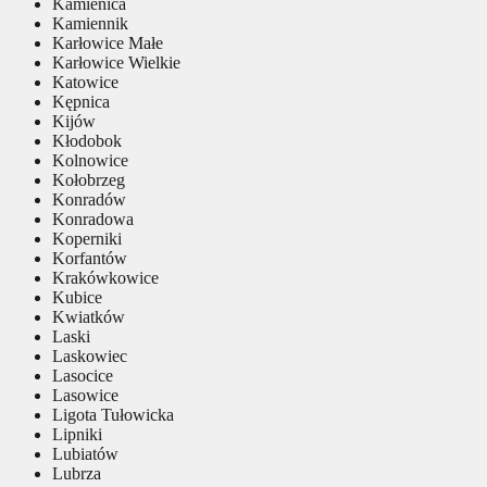
Kamienica
Kamiennik
Karłowice Małe
Karłowice Wielkie
Katowice
Kępnica
Kijów
Kłodobok
Kolnowice
Kołobrzeg
Konradów
Konradowa
Koperniki
Korfantów
Krakówkowice
Kubice
Kwiatków
Laski
Laskowiec
Lasocice
Lasowice
Ligota Tułowicka
Lipniki
Lubiatów
Lubrza