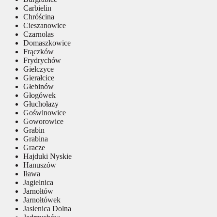
Carbielin
Chróścina
Cieszanowice
Czarnolas
Domaszkowice
Frączków
Frydrychów
Giełczyce
Gierałcice
Głebinów
Głogówek
Głuchołazy
Goświnowice
Goworowice
Grabin
Grabina
Gracze
Hajduki Nyskie
Hanuszów
Iława
Jagielnica
Jarnołtów
Jarnołtówek
Jasienica Dolna