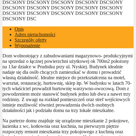
DSC
SONY DSC
SONY DSC
SONY DSC
SONY DSC
SONY
DSC
SONY DSC
SONY DSC
SONY DSC
SONY DSC
SONY
DSC
SONY DSC
SONY DSC
SONY DSC
SONY DSC
SONY
DSC
SONY DSC
Opis
Adres nieruchomości
Szczegóły oferty
Wyposażenie
Dom wolnostojący z zabudowaniami magazynowo- produkcyjnymi
na sprzedaż o łącznej powierzchni użytkowej ok 700m2 położony
na 13ar działce w Prudniku przy ul. Nyskiej. Budynek idealnie
nadaje się dla osób chcących zamieszkać w domu i prowadzić
własną działalność. Idealne miejsce do przekształcenia na motel,
warsztat, restaurację, hurtownię, sklep itp. W budynku w latach 70-
tych właściciel prowadził hurtownię warzywno-owocową. Dom z
powodzeniem może stanowić budynek jedno lub dwu a nawet trzy
rodzinny. Z uwagi na rozkład pomieszczeń oraz stref wejściowych
istnieje możliwość również prowadzenia dwóch osobnych
działalności jak i podziału domu na trzy lokale mieszkalne.
Na parterze domu znajduje się urządzone mieszkanie 2 pokojowe,
łazienka z wc, kotłownia oraz kuchnia, na pierwszym piętrze
rozpoczęty remont mieszkania trzy pokojowego z kuchnią oraz