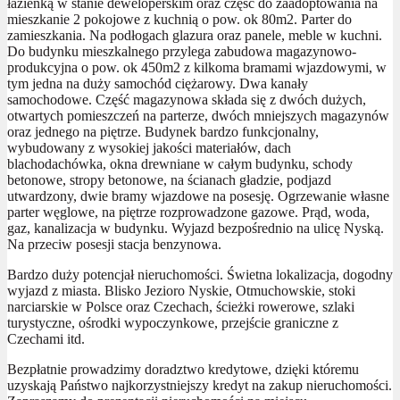
łazienką w stanie deweloperskim oraz część do zaadoptowania na
mieszkanie 2 pokojowe z kuchnią o pow. ok 80m2. Parter do
zamieszkania. Na podłogach glazura oraz panele, meble w kuchni.
Do budynku mieszkalnego przylega zabudowa magazynowo-
produkcyjna o pow. ok 450m2 z kilkoma bramami wjazdowymi, w
tym jedna na duży samochód ciężarowy. Dwa kanały
samochodowe. Część magazynowa składa się z dwóch dużych,
otwartych pomieszczeń na parterze, dwóch mniejszych magazynów
oraz jednego na piętrze. Budynek bardzo funkcjonalny,
wybudowany z wysokiej jakości materiałów, dach
blachodachówka, okna drewniane w całym budynku, schody
betonowe, stropy betonowe, na ścianach gładzie, podjazd
utwardzony, dwie bramy wjazdowe na posesję. Ogrzewanie własne
parter węglowe, na piętrze rozprowadzone gazowe. Prąd, woda,
gaz, kanalizacja w budynku. Wyjazd bezpośrednio na ulicę Nyską.
Na przeciw posesji stacja benzynowa.
Bardzo duży potencjał nieruchomości. Świetna lokalizacja, dogodny
wyjazd z miasta. Blisko Jezioro Nyskie, Otmuchowskie, stoki
narciarskie w Polsce oraz Czechach, ścieżki rowerowe, szlaki
turystyczne, ośrodki wypoczynkowe, przejście graniczne z
Czechami itd.
Bezpłatnie prowadzimy doradztwo kredytowe, dzięki któremu
uzyskają Państwo najkorzystniejszy kredyt na zakup nieruchomości.