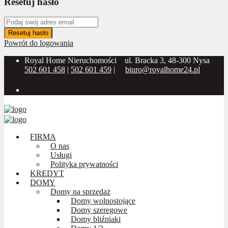
Resetuj hasło
Resetuj hasło
Powrót do logowania
Royal Home Nieruchomości
ul. Bracka 3, 48-300 Nysa
502 601 458
|
502 601 459
|
biuro@royalhome24.pl
Social Media:
FIRMA
O nas
Usługi
Polityka prywatności
KREDYT
DOMY
Domy na sprzedaż
Domy wolnostojące
Domy szeregowe
Domy bliźniaki