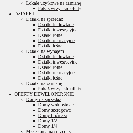
Lokale użytkowe na zamianę
Pokaż wszystkie oferty
DZIAŁKI
Działki na sprzedaż
Działki budowlane
Działki inwestycyjne
Działki rolne
Działki rekreacyjne
Działki leśne
Działki na wynajem
Działki budowlane
Działki inwestycyjne
Działki rolne
Działki rekreacyjne
Działki leśne
Działki na zamianę
Pokaż wszystkie oferty
OFERTY DEWELOPERSKIE
Domy na sprzedaż
Domy wolnostojąc
Domy szeregowe
Domy bliźniaki
Domy 1/2
Domy 1/4
Mieszkania na sprzedaż