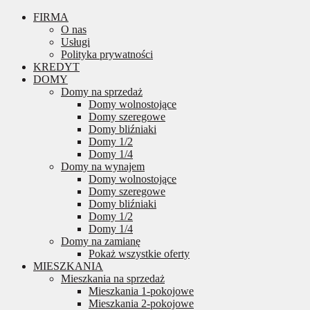
FIRMA
O nas
Usługi
Polityka prywatności
KREDYT
DOMY
Domy na sprzedaż
Domy wolnostojące
Domy szeregowe
Domy bliźniaki
Domy 1/2
Domy 1/4
Domy na wynajem
Domy wolnostojące
Domy szeregowe
Domy bliźniaki
Domy 1/2
Domy 1/4
Domy na zamianę
Pokaż wszystkie oferty
MIESZKANIA
Mieszkania na sprzedaż
Mieszkania 1-pokojowe
Mieszkania 2-pokojowe