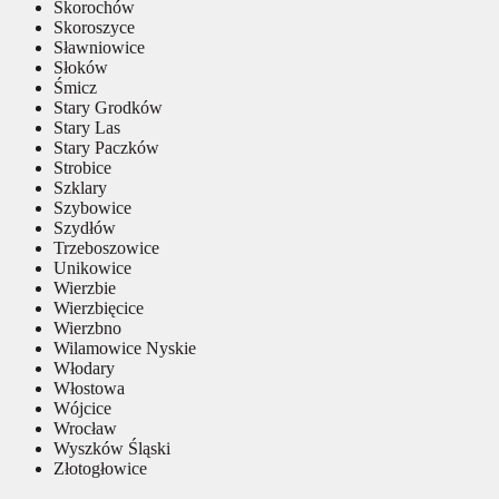
Skorochów
Skoroszyce
Sławniowice
Słoków
Śmicz
Stary Grodków
Stary Las
Stary Paczków
Strobice
Szklary
Szybowice
Szydłów
Trzeboszowice
Unikowice
Wierzbie
Wierzbięcice
Wierzbno
Wilamowice Nyskie
Włodary
Włostowa
Wójcice
Wrocław
Wyszków Śląski
Złotogłowice