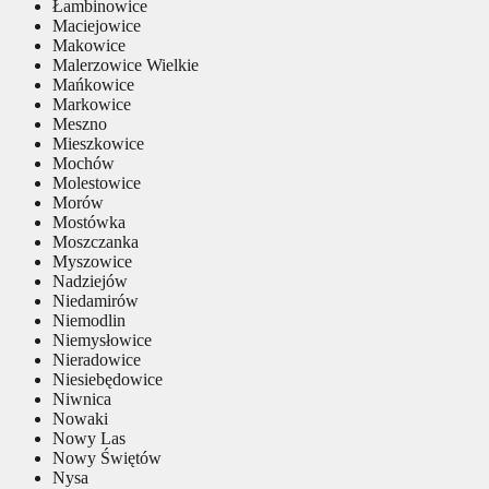
Łambinowice
Maciejowice
Makowice
Malerzowice Wielkie
Mańkowice
Markowice
Meszno
Mieszkowice
Mochów
Molestowice
Morów
Mostówka
Moszczanka
Myszowice
Nadziejów
Niedamirów
Niemodlin
Niemysłowice
Nieradowice
Niesiebędowice
Niwnica
Nowaki
Nowy Las
Nowy Świętów
Nysa