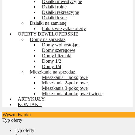
Działki inwestycyjne
Działki rolne
Działki rekreacyjne
Działki leśne
Działki na zamianę
Pokaż wszystkie oferty
OFERTY DEWELOPERSKIE
Domy na sprzedaż
Domy wolnostojąc
Domy szeregowe
Domy bliźniaki
Domy 1/2
Domy 1/4
Mieszkania na sprzedaż
Mieszkania 1-pokojowe
Mieszkania 2-pokojowe
Mieszkania 3-pokojowe
Mieszkania 4-pokojowe i więcej
ARTYKUŁY
KONTAKT
Wyszukiwarka
Typ oferty
Typ oferty