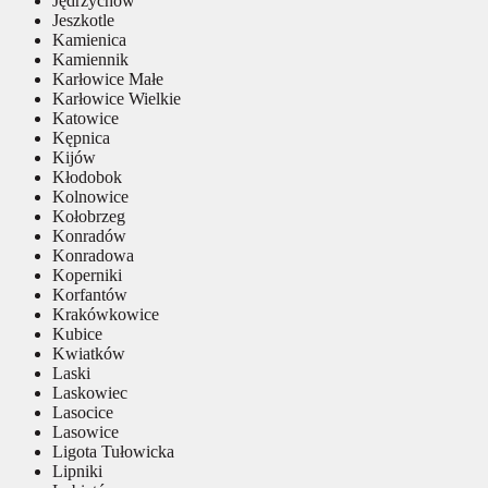
Jędrzychów
Jeszkotle
Kamienica
Kamiennik
Karłowice Małe
Karłowice Wielkie
Katowice
Kępnica
Kijów
Kłodobok
Kolnowice
Kołobrzeg
Konradów
Konradowa
Koperniki
Korfantów
Krakówkowice
Kubice
Kwiatków
Laski
Laskowiec
Lasocice
Lasowice
Ligota Tułowicka
Lipniki