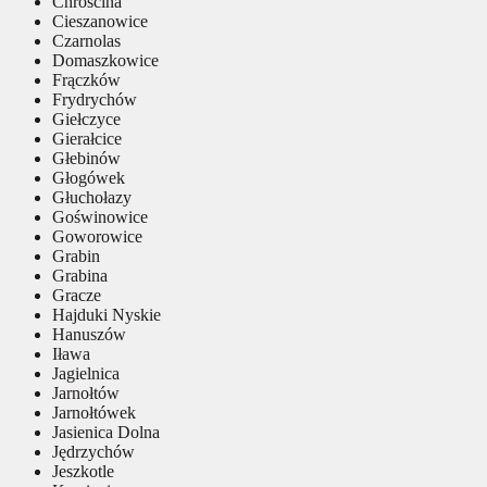
Chróścina
Cieszanowice
Czarnolas
Domaszkowice
Frączków
Frydrychów
Giełczyce
Gierałcice
Głebinów
Głogówek
Głuchołazy
Goświnowice
Goworowice
Grabin
Grabina
Gracze
Hajduki Nyskie
Hanuszów
Iława
Jagielnica
Jarnołtów
Jarnołtówek
Jasienica Dolna
Jędrzychów
Jeszkotle