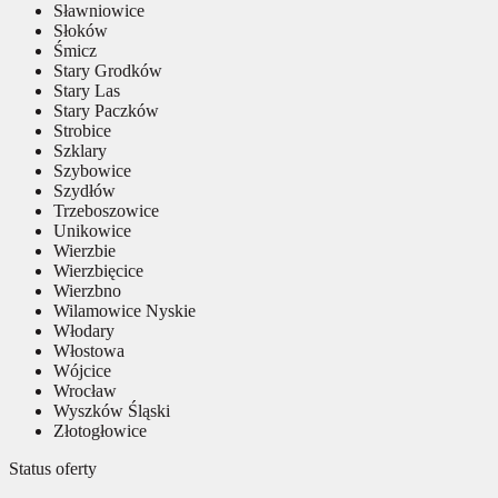
Sławniowice
Słoków
Śmicz
Stary Grodków
Stary Las
Stary Paczków
Strobice
Szklary
Szybowice
Szydłów
Trzeboszowice
Unikowice
Wierzbie
Wierzbięcice
Wierzbno
Wilamowice Nyskie
Włodary
Włostowa
Wójcice
Wrocław
Wyszków Śląski
Złotogłowice
Status oferty