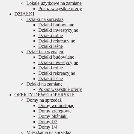
Lokale użytkowe na zamianę
Pokaż wszystkie oferty
DZIAŁKI
Działki na sprzedaż
Działki budowlane
Działki inwestycyjne
Działki rolne
Działki rekreacyjne
Działki leśne
Działki na wynajem
Działki budowlane
Działki inwestycyjne
Działki rolne
Działki rekreacyjne
Działki leśne
Działki na zamianę
Pokaż wszystkie oferty
OFERTY DEWELOPERSKIE
Domy na sprzedaż
Domy wolnostojąc
Domy szeregowe
Domy bliźniaki
Domy 1/2
Domy 1/4
Mieszkania na sprzedaż