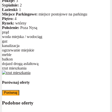
Pokoje:
3
Sypialnie:
2
Łazienki:
1
Miejsce Parkingowe:
miejsce postojowe na parkingu
Piętro:
4
Rynek:
wtórny
Położenie:
Poza Nysą
prąd
woda miejska / wodociąg
gaz
kanalizacja
ogrzewanie miejskie
meble
balkon
dojazd drogą asfaltową
rzut mieszkania
Porównaj oferty
Porównaj
Podobne oferty