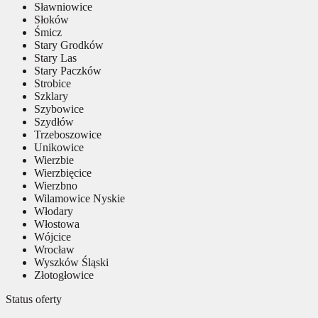
Sławniowice
Słoków
Śmicz
Stary Grodków
Stary Las
Stary Paczków
Strobice
Szklary
Szybowice
Szydłów
Trzeboszowice
Unikowice
Wierzbie
Wierzbięcice
Wierzbno
Wilamowice Nyskie
Włodary
Włostowa
Wójcice
Wrocław
Wyszków Śląski
Złotogłowice
Status oferty