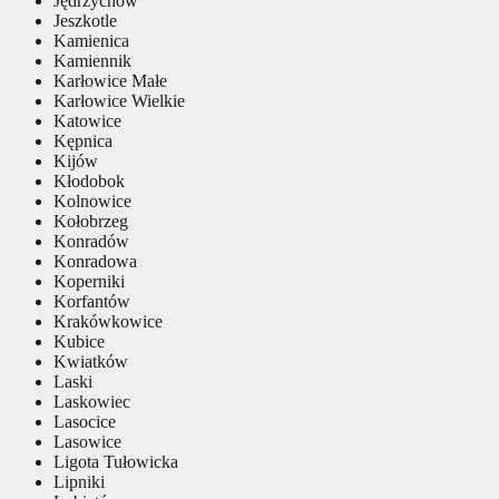
Jędrzychów
Jeszkotle
Kamienica
Kamiennik
Karłowice Małe
Karłowice Wielkie
Katowice
Kępnica
Kijów
Kłodobok
Kolnowice
Kołobrzeg
Konradów
Konradowa
Koperniki
Korfantów
Krakówkowice
Kubice
Kwiatków
Laski
Laskowiec
Lasocice
Lasowice
Ligota Tułowicka
Lipniki