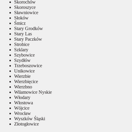
Skorochów
Skoroszyce
Sławniowice
Słoków
Śmicz
Stary Grodków
Stary Las
Stary Paczków
Strobice
Szklary
Szybowice
Szydłów
Trzeboszowice
Unikowice
Wierzbie
Wierzbięcice
Wierzbno
Wilamowice Nyskie
Włodary
Włostowa
Wójcice
Wrocław
Wyszków Śląski
Złotogłowice