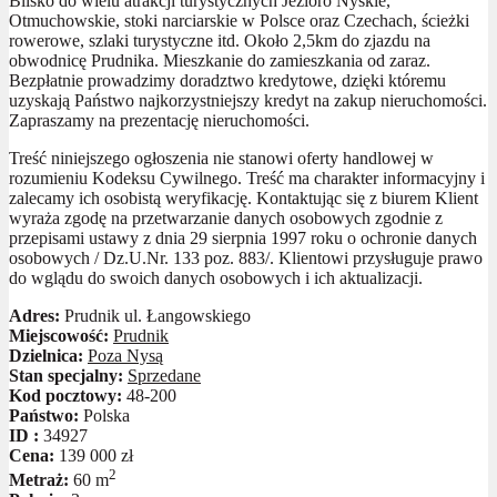
Blisko do wielu atrakcji turystycznych Jezioro Nyskie,
Otmuchowskie, stoki narciarskie w Polsce oraz Czechach, ścieżki
rowerowe, szlaki turystyczne itd. Około 2,5km do zjazdu na
obwodnicę Prudnika. Mieszkanie do zamieszkania od zaraz.
Bezpłatnie prowadzimy doradztwo kredytowe, dzięki któremu
uzyskają Państwo najkorzystniejszy kredyt na zakup nieruchomości.
Zapraszamy na prezentację nieruchomości.
Treść niniejszego ogłoszenia nie stanowi oferty handlowej w
rozumieniu Kodeksu Cywilnego. Treść ma charakter informacyjny i
zalecamy ich osobistą weryfikację. Kontaktując się z biurem Klient
wyraża zgodę na przetwarzanie danych osobowych zgodnie z
przepisami ustawy z dnia 29 sierpnia 1997 roku o ochronie danych
osobowych / Dz.U.Nr. 133 poz. 883/. Klientowi przysługuje prawo
do wglądu do swoich danych osobowych i ich aktualizacji.
Adres:
Prudnik ul. Łangowskiego
Miejscowość:
Prudnik
Dzielnica:
Poza Nysą
Stan specjalny:
Sprzedane
Kod pocztowy:
48-200
Państwo:
Polska
ID :
34927
Cena:
139 000 zł
2
Metraż:
60 m