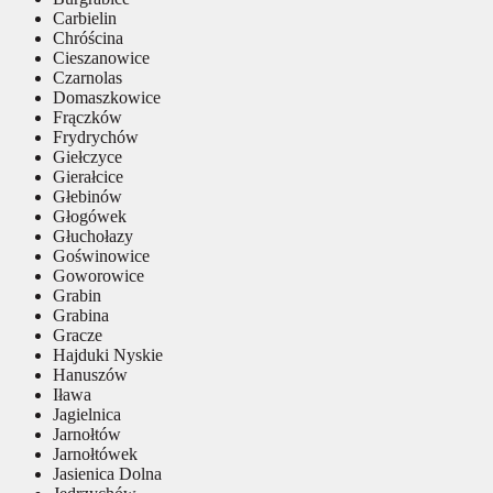
Carbielin
Chróścina
Cieszanowice
Czarnolas
Domaszkowice
Frączków
Frydrychów
Giełczyce
Gierałcice
Głebinów
Głogówek
Głuchołazy
Goświnowice
Goworowice
Grabin
Grabina
Gracze
Hajduki Nyskie
Hanuszów
Iława
Jagielnica
Jarnołtów
Jarnołtówek
Jasienica Dolna