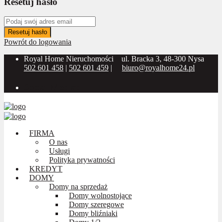
Resetuj hasło
Resetuj hasło
Powrót do logowania
Royal Home Nieruchomości
ul. Bracka 3, 48-300 Nysa
502 601 458
|
502 601 459
|
biuro@royalhome24.pl
Social Media:
FIRMA
O nas
Usługi
Polityka prywatności
KREDYT
DOMY
Domy na sprzedaż
Domy wolnostojące
Domy szeregowe
Domy bliźniaki