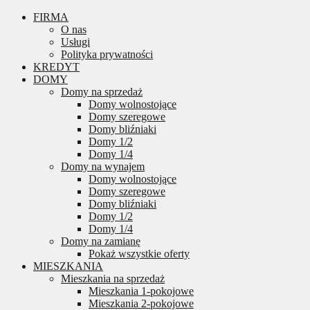
FIRMA
O nas
Usługi
Polityka prywatności
KREDYT
DOMY
Domy na sprzedaż
Domy wolnostojące
Domy szeregowe
Domy bliźniaki
Domy 1/2
Domy 1/4
Domy na wynajem
Domy wolnostojące
Domy szeregowe
Domy bliźniaki
Domy 1/2
Domy 1/4
Domy na zamianę
Pokaż wszystkie oferty
MIESZKANIA
Mieszkania na sprzedaż
Mieszkania 1-pokojowe
Mieszkania 2-pokojowe