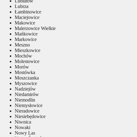
Lubiatów
Lubrza
Łambinowice
Maciejowice
Makowice
Malerzowice Wielkie
Mańkowice
Markowice
Meszno
Mieszkowice
Mochów
Molestowice
Morów
Mostówka
Moszczanka
Myszowice
Nadziejów
Niedamirów
Niemodlin
Niemysłowice
Nieradowice
Niesiebędowice
Niwnica
Nowaki
Nowy Las