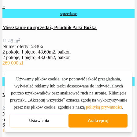
+
sprzedane
Mieszkanie na sprzedaż, Prudnik Arki Bożka
2
1
1
48 m
Numer oferty: 58366
2 pokoje, I piętro, 48,60m2, balkon
2 pokoje, I piętro, 48,60m2, balkon
269 000 zł
+
sprzedane
Mieszkanie na sprzedaż, Prudnik ul. Korfantego
2
2
1
60 m
Numer oferty: 43024
60,40m2, 3 pokoje, IV pięto, balkon
60,40m2, 3 pokoje, IV pięto, balkon
159 000 zł