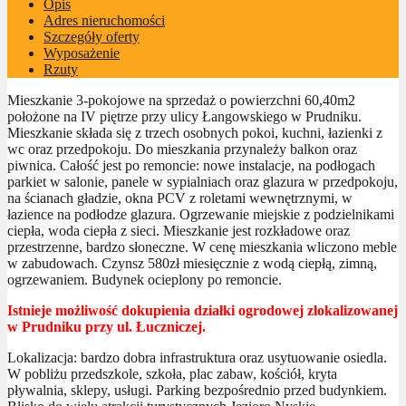
Opis
Adres nieruchomości
Szczegóły oferty
Wyposażenie
Rzuty
Mieszkanie 3-pokojowe na sprzedaż o powierzchni 60,40m2
położone na IV piętrze przy ulicy Łangowskiego w Prudniku.
Mieszkanie składa się z trzech osobnych pokoi, kuchni, łazienki z
wc oraz przedpokoju. Do mieszkania przynależy balkon oraz
piwnica. Całość jest po remoncie: nowe instalacje, na podłogach
parkiet w salonie, panele w sypialniach oraz glazura w przedpokoju,
na ścianach gładzie, okna PCV z roletami wewnętrznymi, w
łazience na podłodze glazura. Ogrzewanie miejskie z podzielnikami
ciepła, woda ciepła z sieci. Mieszkanie jest rozkładowe oraz
przestrzenne, bardzo słoneczne. W cenę mieszkania wliczono meble
w zabudowach. Czynsz 580zł miesięcznie z wodą ciepłą, zimną,
ogrzewaniem. Budynek ocieplony po remoncie.
Istnieje możliwość dokupienia działki ogrodowej zlokalizowanej
w Prudniku przy ul. Łuczniczej.
Lokalizacja: bardzo dobra infrastruktura oraz usytuowanie osiedla.
W pobliżu przedszkole, szkoła, plac zabaw, kościół, kryta
pływalnia, sklepy, usługi. Parking bezpośrednio przed budynkiem.