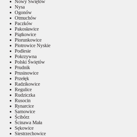
Nowy Świętów
Nysa
Ogonów
Otmuchów
Paczków
Pakosławice
Piątkowice
Piorunkowice
Piotrowice Nyskie
Podlesie
Pokrzywna
Polski Świętów
Prudnik
Prusinowice
Przełęk
Radzikowice
Regulice
Rudziczka
Rusocin
Rynarcice
Sarnowice
Ścibórz
Ścinawa Mała
Sękowice
Siestrzechowice