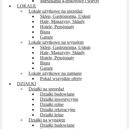
Mieszkania 4-pokojowe i więcej
LOKALE
Lokale użytkowe na sprzedaż
Sklep, Gastronomia, Usługi
Hale, Magazyny, Składy
Hotele, Pensjonaty
Biura
Garaże
Lokale użytkowe na wynajem
Sklep, Gastronomia, Usługi
Hale, Magazyny, Składy
Hotele, Pensjonaty
Biura
Garaże
Lokale użytkowe na zamianę
Pokaż wszystkie oferty
DZIAŁKI
Działki na sprzedaż
Działki budowlane
Działki inwestycyjne
Działki rolne
Działki rekreacyjne
Działki leśne
Działki na wynajem
Działki budowlane