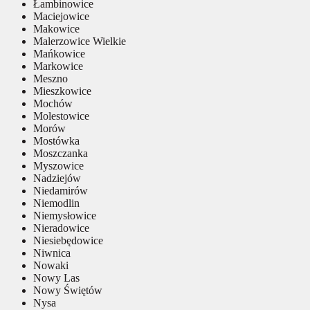
Łambinowice
Maciejowice
Makowice
Malerzowice Wielkie
Mańkowice
Markowice
Meszno
Mieszkowice
Mochów
Molestowice
Morów
Mostówka
Moszczanka
Myszowice
Nadziejów
Niedamirów
Niemodlin
Niemysłowice
Nieradowice
Niesiebędowice
Niwnica
Nowaki
Nowy Las
Nowy Świętów
Nysa