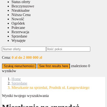
Status oferty
Bezczynszowe
Nieaktualne
Niższa Cena
Nowość
Ogródek
Polecane
Rezerwacja
Sprzedane
Wynajęte
Cena:
0 zł do 2 000 000 zł
znaleziono
0
Szukaj nieruchomości
See first results here
wyników
Home
Sprzedane
Mieszkanie na sprzedaż, Prudnik ul. Łangowskiego
Wyniki twojego wyszukiwania