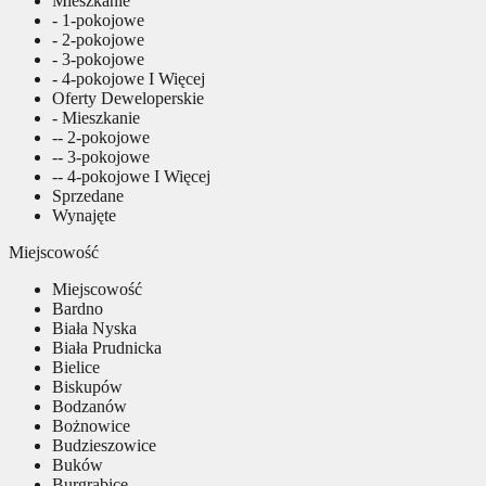
Mieszkanie
- 1-pokojowe
- 2-pokojowe
- 3-pokojowe
- 4-pokojowe I Więcej
Oferty Deweloperskie
- Mieszkanie
-- 2-pokojowe
-- 3-pokojowe
-- 4-pokojowe I Więcej
Sprzedane
Wynajęte
Miejscowość
Miejscowość
Bardno
Biała Nyska
Biała Prudnicka
Bielice
Biskupów
Bodzanów
Bożnowice
Budzieszowice
Buków
Burgrabice