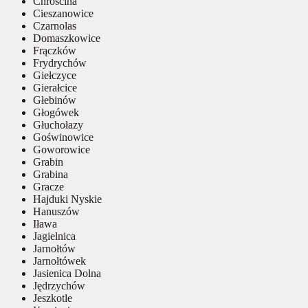
Chróścina
Cieszanowice
Czarnolas
Domaszkowice
Frączków
Frydrychów
Giełczyce
Gierałcice
Głebinów
Głogówek
Głuchołazy
Goświnowice
Goworowice
Grabin
Grabina
Gracze
Hajduki Nyskie
Hanuszów
Iława
Jagielnica
Jarnołtów
Jarnołtówek
Jasienica Dolna
Jędrzychów
Jeszkotle