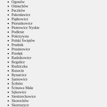
Ogonów
Otmuchów
Paczków
Pakosławice
Piątkowice
Piorunkowice
Piotrowice Nyskie
Podlesie
Pokrzywna
Polski Świętów
Prudnik
Prusinowice
Przełęk
Radzikowice
Regulice
Rudziczka
Rusocin
Rynarcice
Sarnowice
Ścibórz
Ścinawa Mała
Sękowice
Siestrzechowice
Skorochów
Skoroszyce