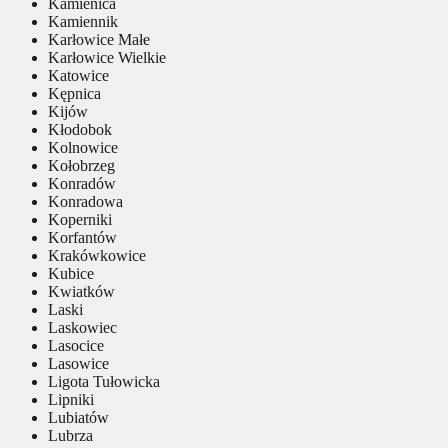
Kamienica
Kamiennik
Karłowice Małe
Karłowice Wielkie
Katowice
Kępnica
Kijów
Kłodobok
Kolnowice
Kołobrzeg
Konradów
Konradowa
Koperniki
Korfantów
Krakówkowice
Kubice
Kwiatków
Laski
Laskowiec
Lasocice
Lasowice
Ligota Tułowicka
Lipniki
Lubiatów
Lubrza