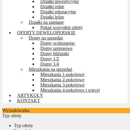
Działki inwestycyjne
Działki rolne
Działki rekreacyjne
Działki leśne
Działki na zamianę
Pokaż wszystkie oferty
OFERTY DEWELOPERSKIE
Domy na sprzedaż
Domy wolnostojąc
Domy szeregowe
Domy bliźniaki
Domy 1/2
Domy 1/4
Mieszkania na sprzedaż
Mieszkania 1-pokojowe
Mieszkania 2-pokojowe
Mieszkania 3-pokojowe
Mieszkania 4-pokojowe i więcej
ARTYKUŁY
KONTAKT
Wyszukiwarka
Typ oferty
Typ oferty