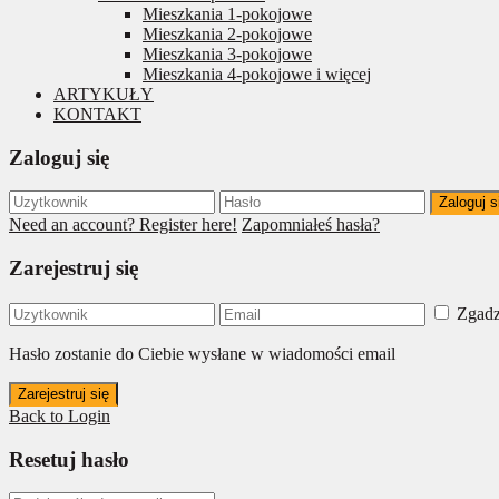
Mieszkania 1-pokojowe
Mieszkania 2-pokojowe
Mieszkania 3-pokojowe
Mieszkania 4-pokojowe i więcej
ARTYKUŁY
KONTAKT
Zaloguj się
Zaloguj s
Need an account? Register here!
Zapomniałeś hasła?
Zarejestruj się
Zgadz
Hasło zostanie do Ciebie wysłane w wiadomości email
Zarejestruj się
Back to Login
Resetuj hasło