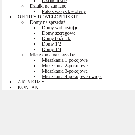
Działki leśne
Działki na zamianę
Pokaż wszystkie oferty
OFERTY DEWELOPERSKIE
Domy na sprzedaż
Domy wolnostojąc
Domy szeregowe
Domy bliźniaki
Domy 1/2
Domy 1/4
Mieszkania na sprzedaż
Mieszkania 1-pokojowe
Mieszkania 2-pokojowe
Mieszkania 3-pokojowe
Mieszkania 4-pokojowe i więcej
ARTYKUŁY
KONTAKT