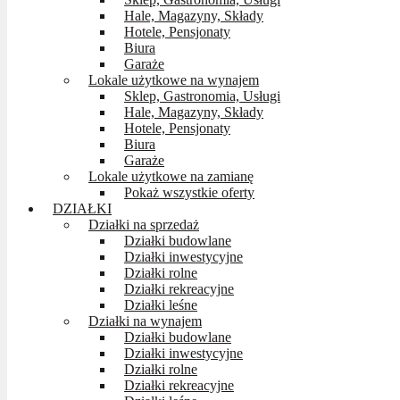
Hale, Magazyny, Składy
Hotele, Pensjonaty
Biura
Garaże
Lokale użytkowe na wynajem
Sklep, Gastronomia, Usługi
Hale, Magazyny, Składy
Hotele, Pensjonaty
Biura
Garaże
Lokale użytkowe na zamianę
Pokaż wszystkie oferty
DZIAŁKI
Działki na sprzedaż
Działki budowlane
Działki inwestycyjne
Działki rolne
Działki rekreacyjne
Działki leśne
Działki na wynajem
Działki budowlane
Działki inwestycyjne
Działki rolne
Działki rekreacyjne