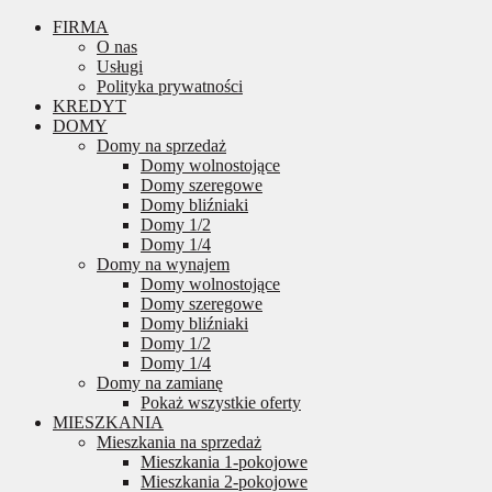
FIRMA
O nas
Usługi
Polityka prywatności
KREDYT
DOMY
Domy na sprzedaż
Domy wolnostojące
Domy szeregowe
Domy bliźniaki
Domy 1/2
Domy 1/4
Domy na wynajem
Domy wolnostojące
Domy szeregowe
Domy bliźniaki
Domy 1/2
Domy 1/4
Domy na zamianę
Pokaż wszystkie oferty
MIESZKANIA
Mieszkania na sprzedaż
Mieszkania 1-pokojowe
Mieszkania 2-pokojowe