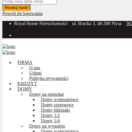
Resetuj hasło
Powrót do logowania
Royal Home Nieruchomości
ul. Bracka 3, 48-300 Nysa
50
Social Media:
FIRMA
O nas
Usługi
Polityka prywatności
KREDYT
DOMY
Domy na sprzedaż
Domy wolnostojące
Domy szeregowe
Domy bliźniaki
Domy 1/2
Domy 1/4
Domy na wynajem
Domy wolnostojące