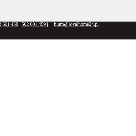
2 601 458
|
502 601 459
|
biuro@royalhome24.pl