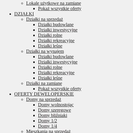
Lokale użytkowe na zamianę
Pokaż wszystkie oferty
DZIAŁKI
Działki na sprzedaż
Działki budowlane
Działki inwestycyjne
Działki rolne
Działki rekreacyjne
Działki leśne
Działki na wynajem
Działki budowlane
Działki inwestycyjne
Działki rolne
Działki rekreacyjne
Działki leśne
Działki na zamianę
Pokaż wszystkie oferty
OFERTY DEWELOPERSKIE
Domy na sprzedaż
Domy wolnostojąc
Domy szeregowe
Domy bliźniaki
Domy 1/2
Domy 1/4
Mieszkania na sprzedaż