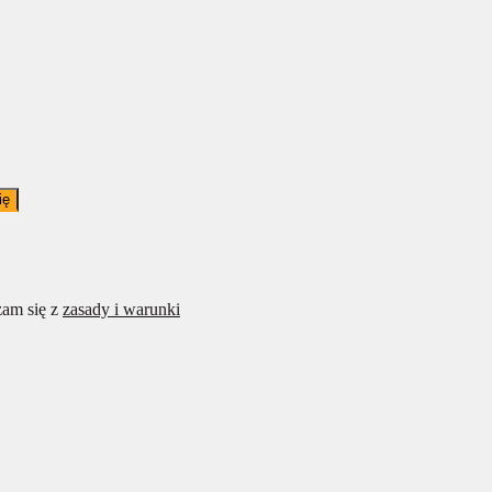
ię
am się z
zasady i warunki