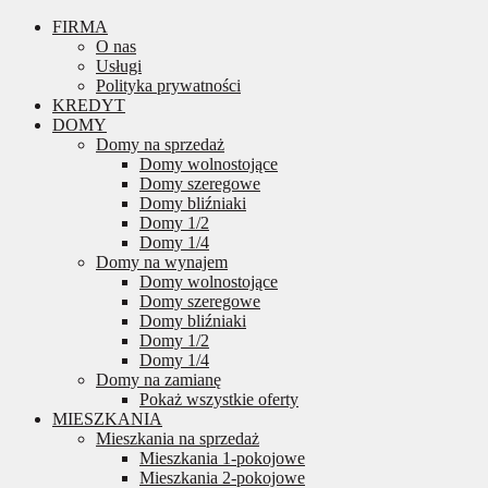
FIRMA
O nas
Usługi
Polityka prywatności
KREDYT
DOMY
Domy na sprzedaż
Domy wolnostojące
Domy szeregowe
Domy bliźniaki
Domy 1/2
Domy 1/4
Domy na wynajem
Domy wolnostojące
Domy szeregowe
Domy bliźniaki
Domy 1/2
Domy 1/4
Domy na zamianę
Pokaż wszystkie oferty
MIESZKANIA
Mieszkania na sprzedaż
Mieszkania 1-pokojowe
Mieszkania 2-pokojowe