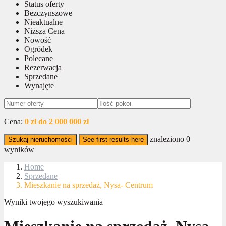
Status oferty
Bezczynszowe
Nieaktualne
Niższa Cena
Nowość
Ogródek
Polecane
Rezerwacja
Sprzedane
Wynajęte
Cena:
0 zł do 2 000 000 zł
znaleziono
0
Szukaj nieruchomości
See first results here
wyników
Home
Sprzedane
Mieszkanie na sprzedaż, Nysa- Centrum
Wyniki twojego wyszukiwania