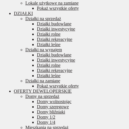
Lokale użytkowe na zamianę
Pokaż wszystkie oferty
DZIAŁKI
Działki na sprzedaż
Działki budowlane
Działki inwestycyjne
Działki rolne
Działki rekreacyjne
Działki leśne
Działki na wynajem
Działki budowlane
Działki inwestycyjne
Działki rolne
Działki rekreacyjne
Działki leśne
Działki na zamianę
Pokaż wszystkie oferty
OFERTY DEWELOPERSKIE
Domy na sprzedaż
Domy wolnostojąc
Domy szeregowe
Domy bliźniaki
Domy 1/2
Domy 1/4
Mieszkania na sprzedaż