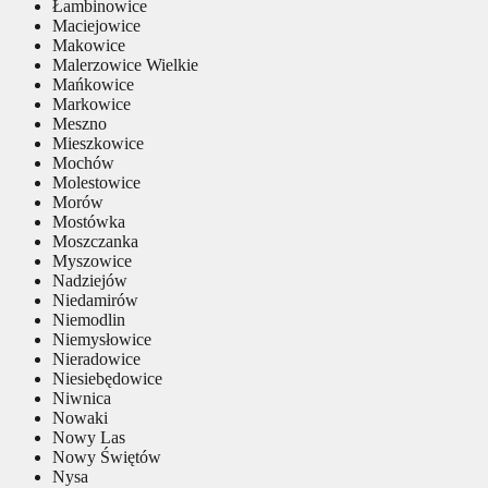
Łambinowice
Maciejowice
Makowice
Malerzowice Wielkie
Mańkowice
Markowice
Meszno
Mieszkowice
Mochów
Molestowice
Morów
Mostówka
Moszczanka
Myszowice
Nadziejów
Niedamirów
Niemodlin
Niemysłowice
Nieradowice
Niesiebędowice
Niwnica
Nowaki
Nowy Las
Nowy Świętów
Nysa