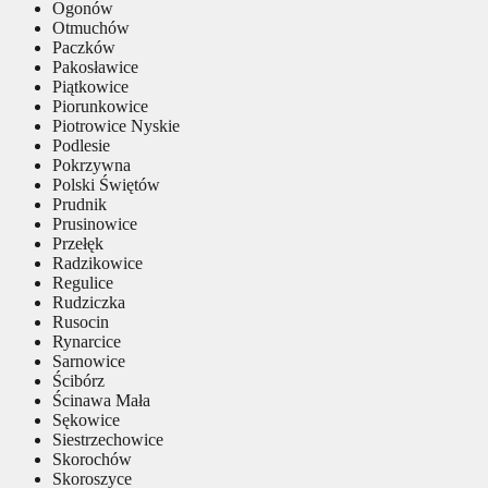
Ogonów
Otmuchów
Paczków
Pakosławice
Piątkowice
Piorunkowice
Piotrowice Nyskie
Podlesie
Pokrzywna
Polski Świętów
Prudnik
Prusinowice
Przełęk
Radzikowice
Regulice
Rudziczka
Rusocin
Rynarcice
Sarnowice
Ścibórz
Ścinawa Mała
Sękowice
Siestrzechowice
Skorochów
Skoroszyce