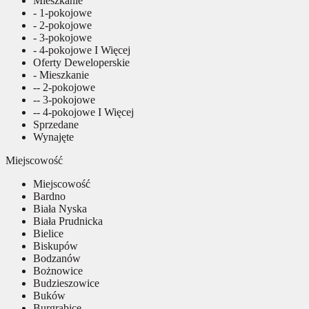
Mieszkanie
- 1-pokojowe
- 2-pokojowe
- 3-pokojowe
- 4-pokojowe I Więcej
Oferty Deweloperskie
- Mieszkanie
-- 2-pokojowe
-- 3-pokojowe
-- 4-pokojowe I Więcej
Sprzedane
Wynajęte
Miejscowość
Miejscowość
Bardno
Biała Nyska
Biała Prudnicka
Bielice
Biskupów
Bodzanów
Bożnowice
Budzieszowice
Buków
Burgrabice