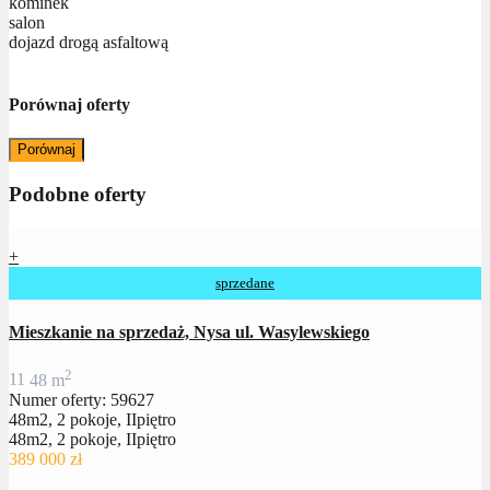
kominek
salon
dojazd drogą asfaltową
Porównaj oferty
Porównaj
Podobne oferty
+
sprzedane
Mieszkanie na sprzedaż, Nysa ul. Wasylewskiego
2
1
1
48 m
Numer oferty: 59627
48m2, 2 pokoje, IIpiętro
48m2, 2 pokoje, IIpiętro
389 000 zł