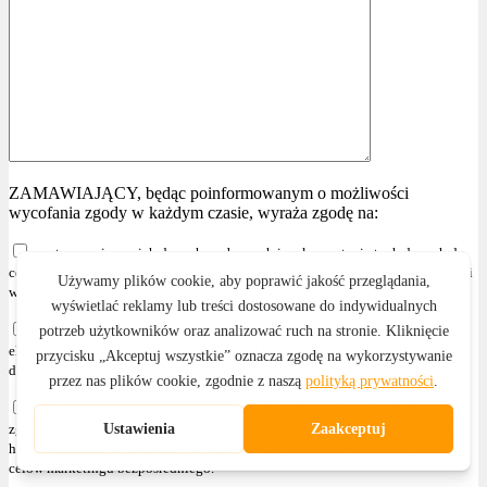
ZAMAWIAJĄCY, będąc poinformowanym o możliwości
wycofania zgody w każdym czasie, wyraża zgodę na:
przetwarzanie swoich danych osobowych i wykorzystanie tych danych do
celów marketingowych PRZEDSIĘBIORCY, zgodnie z przepisami wskazanymi
w § 4 ust. 2
otrzymywanie informacji handlowych za pomocą środków komunikacji
elektronicznej, zgodnie z ustawą z dnia 18 lipca 2002r. o świadczeniu usług
drogą elektroniczną (Dz. U. z 2020r. poz. 344 z późniejszymi zmianami )
przetwarzanie swoich danych osobowych i wykorzystanie tych danych,
zgodnie z przepisami wskazanymi w § 4 ust. 2 , w celu przesyłania informacji
handlowych oraz używania telekomunikacyjnych urządzeń końcowych dla
celów marketingu bezpośredniego."