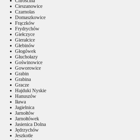
Chróścina
Cieszanowice
Czarnolas
Domaszkowice
Frączków
Frydrychów
Giełczyce
Gierałcice
Głebinów
Głogówek
Głuchołazy
Goświnowice
Goworowice
Grabin
Grabina
Gracze
Hajduki Nyskie
Hanuszów
Iława
Jagielnica
Jarnołtów
Jarnołtówek
Jasienica Dolna
Jędrzychów
Jeszkotle