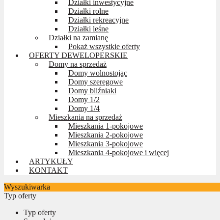
Działki inwestycyjne
Działki rolne
Działki rekreacyjne
Działki leśne
Działki na zamianę
Pokaż wszystkie oferty
OFERTY DEWELOPERSKIE
Domy na sprzedaż
Domy wolnostojąc
Domy szeregowe
Domy bliźniaki
Domy 1/2
Domy 1/4
Mieszkania na sprzedaż
Mieszkania 1-pokojowe
Mieszkania 2-pokojowe
Mieszkania 3-pokojowe
Mieszkania 4-pokojowe i więcej
ARTYKUŁY
KONTAKT
Wyszukiwarka
Typ oferty
Typ oferty