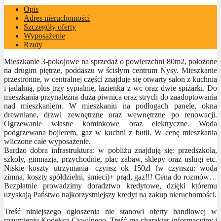
Opis
Adres nieruchomości
Szczegóły oferty
Wyposażenie
Rzuty
Mieszkanie 3-pokojowe na sprzedaż o powierzchni 80m2, położone
na drugim piętrze, poddaszu w ścisłym centrum Nysy. Mieszkanie
przestronne, w centralnej części znajduje się otwarty salon z kuchnią
i jadalnią, plus trzy sypialnie, łazienka z wc oraz dwie spiżarki. Do
mieszkania przynależna duża piwnica oraz strych do zaadoptowania
nad mieszkaniem. W mieszkaniu na podłogach panele, okna
drewniane, drzwi zewnętrzne oraz wewnętrzne po renowacji.
Ogrzewanie własne kominkowe oraz elektryczne. Woda
podgrzewana bojlerem, gaz w kuchni z butli. W cenę mieszkania
wliczone całe wyposażenie.
Bardzo dobra infrastruktura: w pobliżu znajdują się: przedszkola,
szkoły, gimnazja, przychodnie, plac zabaw, sklepy oraz usługi etc.
Niskie koszty utrzymania- czynsz ok 150zł (w czynszu: woda
zimna, koszty spółdzielni, śmieci)+ prąd, gaz!!! Cena do rozmów…
Bezpłatnie prowadzimy doradztwo kredytowe, dzięki któremu
uzyskają Państwo najkorzystniejszy kredyt na zakup nieruchomości.
Treść niniejszego ogłoszenia nie stanowi oferty handlowej w
rozumieniu Kodeksu Cywilnego. Treść ma charakter informacyjny i