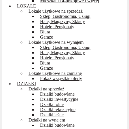
Mieszkania 4-pokojowe i więcej
LOKALE
Lokale użytkowe na sprzedaż
Sklep, Gastronomia, Usługi
Hale, Magazyny, Składy
Hotele, Pensjonaty
Biura
Garaże
Lokale użytkowe na wynajem
Sklep, Gastronomia, Usługi
Hale, Magazyny, Składy
Hotele, Pensjonaty
Biura
Garaże
Lokale użytkowe na zamianę
Pokaż wszystkie oferty
DZIAŁKI
Działki na sprzedaż
Działki budowlane
Działki inwestycyjne
Działki rolne
Działki rekreacyjne
Działki leśne
Działki na wynajem
Działki budowlane