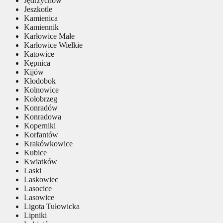
Jędrzychów
Jeszkotle
Kamienica
Kamiennik
Karłowice Małe
Karłowice Wielkie
Katowice
Kępnica
Kijów
Kłodobok
Kolnowice
Kołobrzeg
Konradów
Konradowa
Koperniki
Korfantów
Krakówkowice
Kubice
Kwiatków
Laski
Laskowiec
Lasocice
Lasowice
Ligota Tułowicka
Lipniki