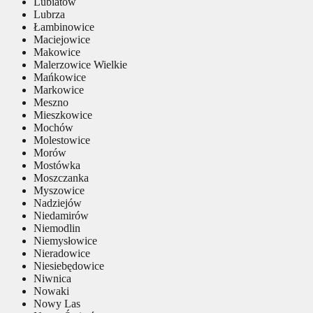
Lubiatów
Lubrza
Łambinowice
Maciejowice
Makowice
Malerzowice Wielkie
Mańkowice
Markowice
Meszno
Mieszkowice
Mochów
Molestowice
Morów
Mostówka
Moszczanka
Myszowice
Nadziejów
Niedamirów
Niemodlin
Niemysłowice
Nieradowice
Niesiebędowice
Niwnica
Nowaki
Nowy Las