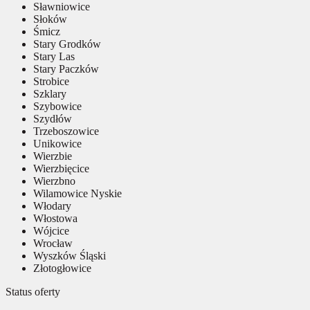
Sławniowice
Słoków
Śmicz
Stary Grodków
Stary Las
Stary Paczków
Strobice
Szklary
Szybowice
Szydłów
Trzeboszowice
Unikowice
Wierzbie
Wierzbięcice
Wierzbno
Wilamowice Nyskie
Włodary
Włostowa
Wójcice
Wrocław
Wyszków Śląski
Złotogłowice
Status oferty