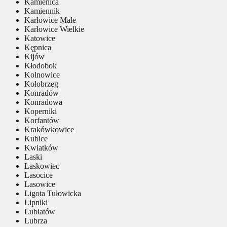
Kamienica
Kamiennik
Karłowice Małe
Karłowice Wielkie
Katowice
Kępnica
Kijów
Kłodobok
Kolnowice
Kołobrzeg
Konradów
Konradowa
Koperniki
Korfantów
Krakówkowice
Kubice
Kwiatków
Laski
Laskowiec
Lasocice
Lasowice
Ligota Tułowicka
Lipniki
Lubiatów
Lubrza