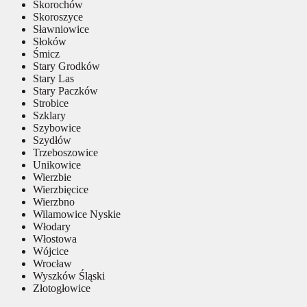
Skorochów
Skoroszyce
Sławniowice
Słoków
Śmicz
Stary Grodków
Stary Las
Stary Paczków
Strobice
Szklary
Szybowice
Szydłów
Trzeboszowice
Unikowice
Wierzbie
Wierzbięcice
Wierzbno
Wilamowice Nyskie
Włodary
Włostowa
Wójcice
Wrocław
Wyszków Śląski
Złotogłowice