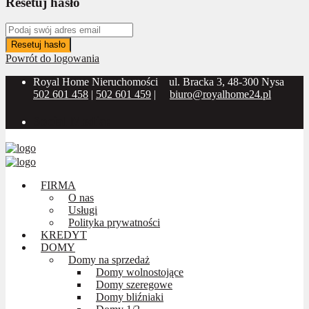
Resetuj hasło
Resetuj hasło
Powrót do logowania
Royal Home Nieruchomości
ul. Bracka 3, 48-300 Nysa
502 601 458
|
502 601 459
|
biuro@royalhome24.pl
Social Media:
FIRMA
O nas
Usługi
Polityka prywatności
KREDYT
DOMY
Domy na sprzedaż
Domy wolnostojące
Domy szeregowe
Domy bliźniaki