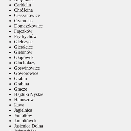
Carbielin
Chróścina
Cieszanowice
Czarnolas
Domaszkowice
Frączków
Frydrychów
Giełczyce
Gierałcice
Głebinów
Głogówek
Głuchołazy
Goświnowice
Goworowice
Grabin
Grabina
Gracze
Hajduki Nyskie
Hanuszów
Iława
Jagielnica
Jarnołtów
Jarnołtówek
Jasienica Dolna