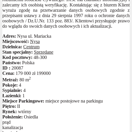
zalecamy ich osobistą weryfikację. Kontaktując się z biurem Klient
wyraża zgodę na przetwarzanie danych osobowych zgodnie z
przepisami ustawy z dnia 29 sierpnia 1997 roku o ochronie danych
osobowych / Dz.U.Nr. 133 poz. 883/. Klientowi przysługuje prawo
do wglądu do swoich danych osobowych i ich aktualizacji.
Adres:
Nysa ul. Mariacka
Miejscowość:
Nysa
Dzielnica:
Centrum
Stan specjalny:
Sprzedane
Kod pocztowy:
48-300
Państwo:
Polska
ID :
20087
Cena:
179 000 zł
199000
2
Metraż:
80 m
Pokoje:
4
Sypialnie:
4
Łazienki:
1
Miejsce Parkingowe:
miejsce postojowe na parkingu
Piętro:
II
Rynek:
wtórny
Położenie:
Osiedla
prąd
kanalizacja